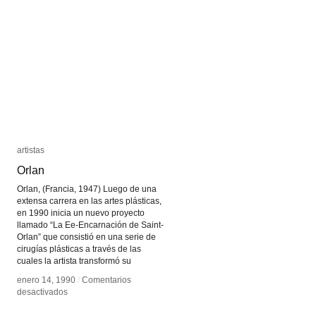
artistas
artistas
Orlan
Orlan
Orlan, (Francia, 1947) Luego de una
extensa carrera en las artes plásticas,
en 1990 inicia un nuevo proyecto
llamado “La Ee-Encarnación de Saint-
Orlan” que consistió en una serie de
cirugías plásticas a través de las
cuales la artista transformó su
enero 14, 1990
enero 14, 1990
/
/
Comentarios
Comentarios
en
en
desactivados
desactivados
Orlan
Orlan