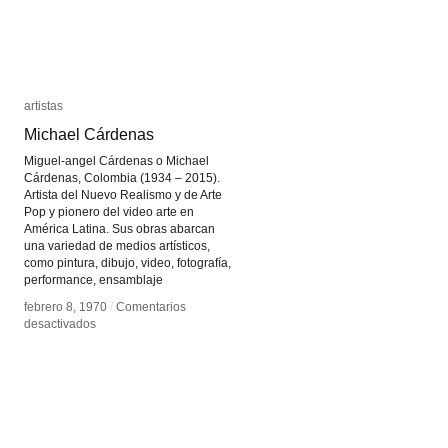
artistas
artistas
Michael Cárdenas
Michael Cárdenas
Miguel-angel Cárdenas o Michael
Cárdenas, Colombia (1934 – 2015).
Artista del Nuevo Realismo y de Arte
Pop y pionero del video arte en
América Latina. Sus obras abarcan
una variedad de medios artísticos,
como pintura, dibujo, video, fotografía,
performance, ensamblaje
febrero 8, 1970
febrero 8, 1970
/
/
Comentarios
Comentarios
en
en
desactivados
desactivados
Michael
Michael
Cárdenas
Cárdenas