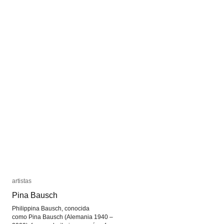
artistas
artistas
Pina Bausch
Pina Bausch
Philippina Bausch, conocida
como Pina Bausch (Alemania 1940 –