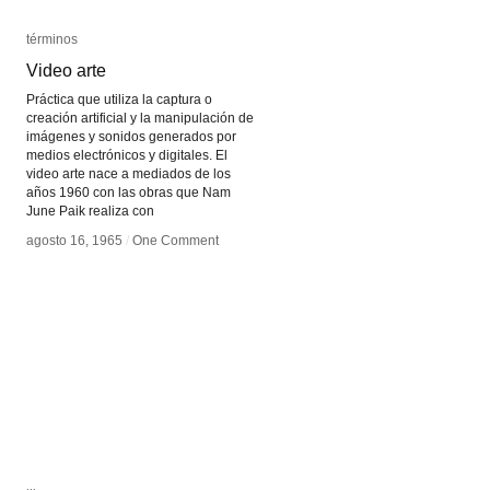
términos
términos
Video arte
Video arte
Práctica que utiliza la captura o
creación artificial y la manipulación de
imágenes y sonidos generados por
medios electrónicos y digitales. El
video arte nace a mediados de los
años 1960 con las obras que Nam
June Paik realiza con
agosto 16, 1965
agosto 16, 1965
/
/
One Comment
One Comment