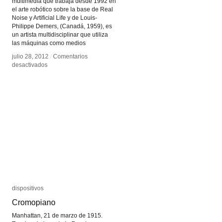
multimedia que trabaja desde 1992 en
el arte robótico sobre la base de Real
Noise y Artificial Life y de Louis-
Philippe Demers, (Canadá, 1959), es
un artista multidisciplinar que utiliza
las máquinas como medios
julio 28, 2012
julio 28, 2012
/
/
Comentarios
Comentarios
en
en
desactivados
desactivados
Bill
Bill
Vorn
Vorn
y
y
Louis-
Louis-
Philippe
Philippe
Demers
Demers
dispositivos
dispositivos
Cromopiano
Cromopiano
Manhattan, 21 de marzo de 1915.