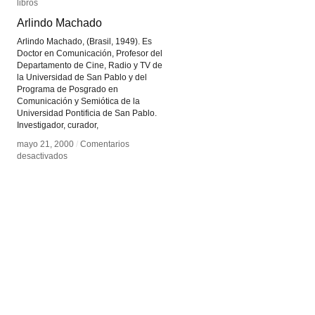
libros
libros
Arlindo Machado
Arlindo Machado
Arlindo Machado, (Brasil, 1949). Es
Doctor en Comunicación, Profesor del
Departamento de Cine, Radio y TV de
la Universidad de San Pablo y del
Programa de Posgrado en
Comunicación y Semiótica de la
Universidad Pontificia de San Pablo.
Investigador, curador,
mayo 21, 2000
mayo 21, 2000
/
/
Comentarios
Comentarios
en
en
desactivados
desactivados
Arlindo
Arlindo
Machado
Machado