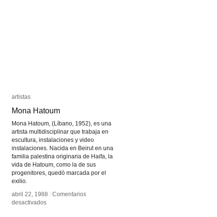
Diaries
Diaries
artistas
artistas
Mona Hatoum
Mona Hatoum
Mona Hatoum, (Líbano, 1952), es una
artista multidisciplinar que trabaja en
escultura, instalaciones y video
instalaciones. Nacida en Beirut en una
familia palestina originaria de Haifa, la
vida de Hatoum, como la de sus
progenitores, quedó marcada por el
exilio.
abril 22, 1988
abril 22, 1988
/
/
Comentarios
Comentarios
en
en
desactivados
desactivados
Mona
Mona