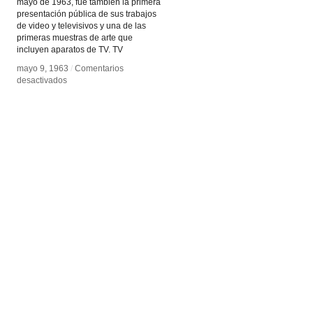
mayo de 1963, fue también la primera
presentación pública de sus trabajos
de video y televisivos y una de las
primeras muestras de arte que
incluyen aparatos de TV. TV
mayo 9, 1963
mayo 9, 1963
/
/
Comentarios
Comentarios
en
en
desactivados
desactivados
TV
TV
decollage
decollage