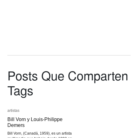
Posts Que Comparten
Tags
artistas
artistas
Bill Vorn y Louis-Philippe
Bill Vorn y Louis-Philippe
Demers
Demers
Bill Vorn, (Canadá, 1959), es un artista