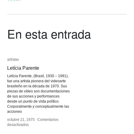
En esta entrada
artistas
artistas
Letícia Parente
Letícia Parente
Letícia Parente, (Brasil, 1930 – 1991),
fue una artista pionera del videoarte
brasileño en la década de 1970. Sus
piezas de vídeo son documentaciones
de sus acciones y performances
desde un punto de vista político.
Corporalmente y conceptualmente las
acciones
octubre 21, 1975
octubre 21, 1975
/
/
Comentarios
Comentarios
en
en
desactivados
desactivados
Letícia
Letícia