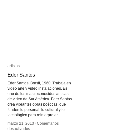
Reconstrucción
Reconstrucción
del
del
retrato
retrato
de
de
Pablo
Pablo
Míguez
Míguez
artistas
artistas
Eder Santos
Eder Santos
Eder Santos, Brasil, 1960. Trabaja en
video arte y video instalaciones. Es
uno de los mas reconocidos artistas
de video de Sur América. Eder Santos
crea vibrantes obras poéticas, que
funden lo personal, lo cultural y lo
tecnológico para reinterpretar
marzo 21, 2013
marzo 21, 2013
/
/
Comentarios
Comentarios
en
en
desactivados
desactivados
Eder
Eder
Santos
Santos