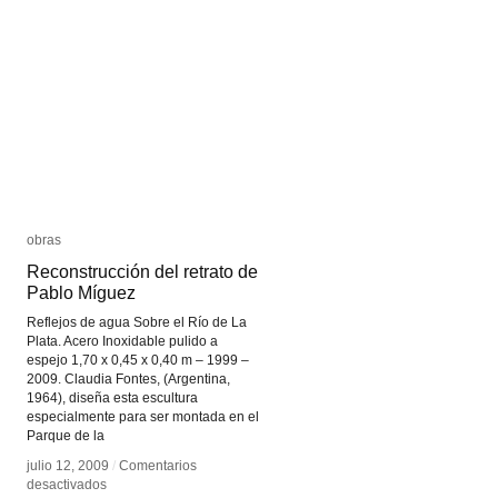
Ana
Ana
Mendieta
Mendieta
obras
obras
Reconstrucción del retrato de
Reconstrucción del retrato de
Pablo Míguez
Pablo Míguez
Reflejos de agua Sobre el Río de La
Plata. Acero Inoxidable pulido a
espejo 1,70 x 0,45 x 0,40 m – 1999 –
2009. Claudia Fontes, (Argentina,
1964), diseña esta escultura
especialmente para ser montada en el
Parque de la
julio 12, 2009
julio 12, 2009
/
/
Comentarios
Comentarios
en
en
desactivados
desactivados