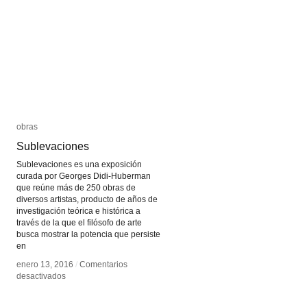
obras
obras
Sublevaciones
Sublevaciones
Sublevaciones es una exposición
curada por Georges Didi-Huberman
que reúne más de 250 obras de
diversos artistas, producto de años de
investigación teórica e histórica a
través de la que el filósofo de arte
busca mostrar la potencia que persiste
en
enero 13, 2016
enero 13, 2016
/
/
Comentarios
Comentarios
en
en
desactivados
desactivados
Sublevaciones
Sublevaciones