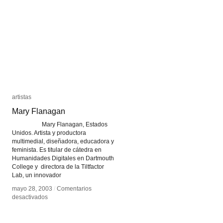
Latin
Latin
America
America
at
at
MoMA
MoMA
artistas
artistas
Mary Flanagan
Mary Flanagan
Mary Flanagan, Estados
Unidos. Artista y productora
multimedial, diseñadora, educadora y
feminista. Es titular de cátedra en
Humanidades Digitales en Dartmouth
College y directora de la Tiltfactor
Lab, un innovador
mayo 28, 2003
mayo 28, 2003
/
/
Comentarios
Comentarios
en
en
desactivados
desactivados
Mary
Mary
Flanagan
Flanagan