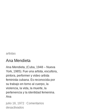
Richard
Richard
Serra
Serra
artistas
artistas
Ana Mendieta
Ana Mendieta
Ana Mendieta, (Cuba, 1948 – Nueva
York, 1985). Fue una artista, escultora,
pintora, performer y video artista
feminista cubana. Es reconocida por
su trabajo en torno al cuerpo, la
violencia, la vida, la muerte, la
pertenencia y la identidad femenina.
Ana
julio 16, 1972
julio 16, 1972
/
/
Comentarios
Comentarios
en
en
desactivados
desactivados