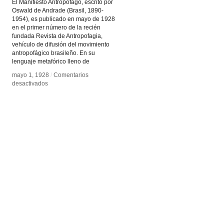
El Manifiesto Antropófago, escrito por
Oswald de Andrade (Brasil, 1890-
1954), es publicado en mayo de 1928
en el primer número de la recién
fundada Revista de Antropofagia,
vehículo de difusión del movimiento
antropofágico brasileño. En su
lenguaje metafórico lleno de
mayo 1, 1928
mayo 1, 1928
/
/
Comentarios
Comentarios
en
en
desactivados
desactivados
Manifiesto
Manifiesto
Antropófago
Antropófago