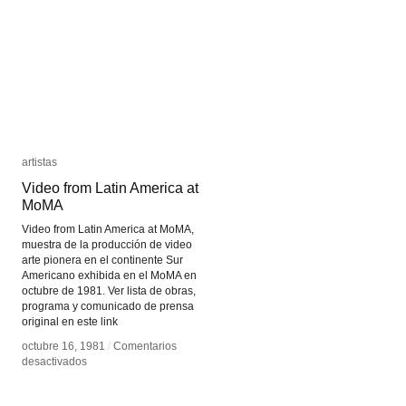
artistas
artistas
Video from Latin America at
Video from Latin America at
MoMA
MoMA
Video from Latin America at MoMA,
muestra de la producción de video
arte pionera en el continente Sur
Americano exhibida en el MoMA en
octubre de 1981. Ver lista de obras,
programa y comunicado de prensa
original en este link
octubre 16, 1981
octubre 16, 1981
/
/
Comentarios
Comentarios
en
en
desactivados
desactivados
Video
Video
from
from