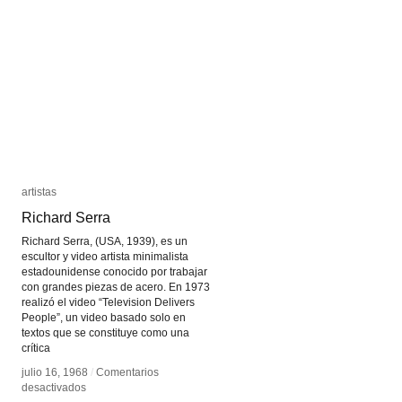
Parente
Parente
artistas
artistas
Richard Serra
Richard Serra
Richard Serra, (USA, 1939), es un
escultor y video artista minimalista
estadounidense conocido por trabajar
con grandes piezas de acero. En 1973
realizó el video “Television Delivers
People”, un video basado solo en
textos que se constituye como una
crítica
julio 16, 1968
julio 16, 1968
/
/
Comentarios
Comentarios
en
en
desactivados
desactivados