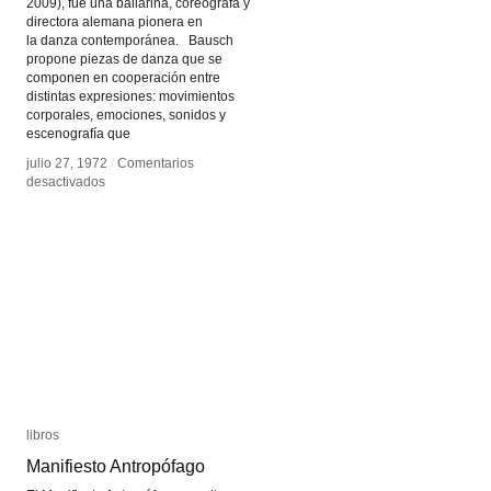
2009), fue una bailarina, coreógrafa y
directora alemana pionera en
la danza contemporánea. Bausch
propone piezas de danza que se
componen en cooperación entre
distintas expresiones: movimientos
corporales, emociones, sonidos y
escenografía que
julio 27, 1972
julio 27, 1972
/
/
Comentarios
Comentarios
en
en
desactivados
desactivados
Pina
Pina
Bausch
Bausch
libros
libros
Manifiesto Antropófago
Manifiesto Antropófago