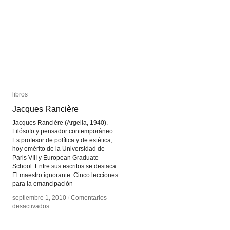
libros
libros
Jacques Rancière
Jacques Rancière
Jacques Rancière (Argelia, 1940).
Filósofo y pensador contemporáneo.
Es profesor de política y de estética,
hoy emérito de la Universidad de
Paris VIII y European Graduate
School. Entre sus escritos se destaca
El maestro ignorante. Cinco lecciones
para la emancipación
septiembre 1, 2010
septiembre 1, 2010
/
/
Comentarios
Comentarios
en
en
desactivados
desactivados
Jacques
Jacques
Rancière
Rancière