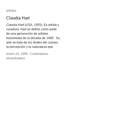
artistas
artistas
Claudia Hart
Claudia Hart
Claudia Hart (USA, 1955). Es artista y
curadora. Hart se define como parte
de una generación de artistas
transmedia de la década de 1990 . Su
arte se trata de los límites del cuerpo,
la percepción y la naturaleza que
enero 24, 1999
enero 24, 1999
/
/
Comentarios
Comentarios
en
en
desactivados
desactivados
Claudia
Claudia
Hart
Hart