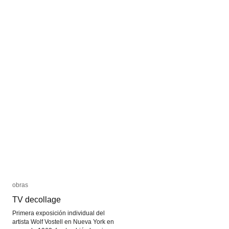
obras
obras
TV decollage
TV decollage
Primera exposición individual del
artista Wolf Vostell en Nueva York en