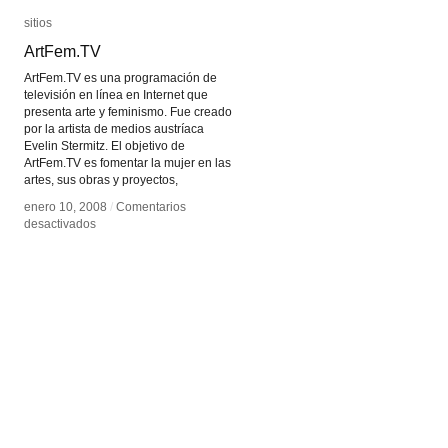
sitios
sitios
ArtFem.TV
ArtFem.TV
ArtFem.TV es una programación de
televisión en línea en Internet que
presenta arte y feminismo. Fue creado
por la artista de medios austríaca
Evelin Stermitz. El objetivo de
ArtFem.TV es fomentar la mujer en las
artes, sus obras y proyectos,
enero 10, 2008
enero 10, 2008
/
/
Comentarios
Comentarios
en
en
desactivados
desactivados
ArtFem.TV
ArtFem.TV