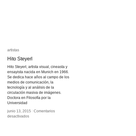
artistas
artistas
Hito Steyerl
Hito Steyerl
Hito Steyerl, artista visual, cineasta y
ensayista nacida en Munich en 1966.
Se dedica hace años al campo de los
medios de comunicación, la
tecnología y al análisis de la
circulación masiva de imágenes.
Doctora en Filosofía por la
Universidad
junio 13, 2015
junio 13, 2015
/
/
Comentarios
Comentarios
en
en
desactivados
desactivados
Hito
Hito
Steyerl
Steyerl