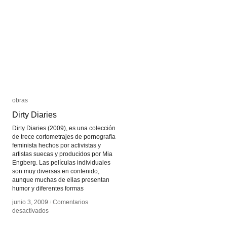
obras
obras
Dirty Diaries
Dirty Diaries
Dirty Diaries (2009), es una colección
de trece cortometrajes de pornografía
feminista hechos por activistas y
artistas suecas y producidos por Mia
Engberg. Las películas individuales
son muy diversas en contenido,
aunque muchas de ellas presentan
humor y diferentes formas
junio 3, 2009
junio 3, 2009
/
/
Comentarios
Comentarios
en
en
desactivados
desactivados
Dirty
Dirty