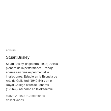
Hatoum
Hatoum
artistas
artistas
Stuart Brisley
Stuart Brisley
Stuart Brisley, (Inglaterra, 1933). Artista
pionero de la performance. Trabaja
además en cine experimental e
intalaciones. Estudió en la Escuela de
Arte de Guildford (1949-54) y en el
Royal College of Art de Londres
(1956-9), así como en la Akademie
marzo 2, 1978
marzo 2, 1978
/
/
Comentarios
Comentarios
en
en
desactivados
desactivados
Stuart
Stuart
Brisley
Brisley