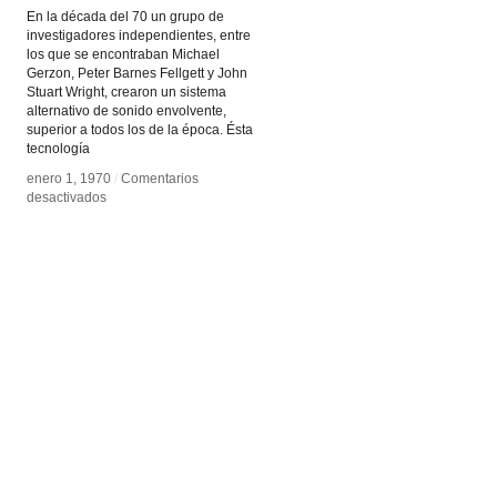
En la década del 70 un grupo de
investigadores independientes, entre
los que se encontraban Michael
Gerzon, Peter Barnes Fellgett y John
Stuart Wright, crearon un sistema
alternativo de sonido envolvente,
superior a todos los de la época. Ésta
tecnología
enero 1, 1970
enero 1, 1970
/
/
Comentarios
Comentarios
en
en
desactivados
desactivados
Ambisonics
Ambisonics