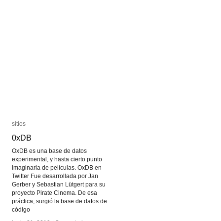
sitios
sitios
0xDB
0xDB
OxDB es una base de datos
experimental, y hasta cierto punto
imaginaria de películas. OxDB en
Twitter Fue desarrollada por Jan
Gerber y Sebastian Lütgert para su
proyecto Pirate Cinema. De esa
práctica, surgió la base de datos de
código