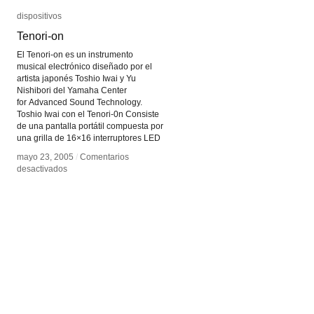
dispositivos
dispositivos
Tenori-on
Tenori-on
El Tenori-on es un instrumento
musical electrónico diseñado por el
artista japonés Toshio Iwai y Yu
Nishibori del Yamaha Center
for Advanced Sound Technology.
Toshio Iwai con el Tenori-0n Consiste
de una pantalla portátil compuesta por
una grilla de 16×16 interruptores LED
mayo 23, 2005
mayo 23, 2005
/
/
Comentarios
Comentarios
en
en
desactivados
desactivados
Tenori-
Tenori-
on
on