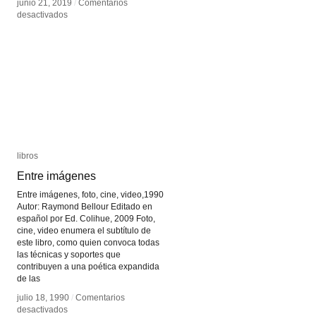
junio 21, 2019
junio 21, 2019
/
/
Comentarios
Comentarios
en
en
desactivados
desactivados
0xDB
0xDB
libros
libros
Entre imágenes
Entre imágenes
Entre imágenes, foto, cine, video,1990
Autor: Raymond Bellour Editado en
español por Ed. Colihue, 2009 Foto,
cine, video enumera el subtítulo de
este libro, como quien convoca todas
las técnicas y soportes que
contribuyen a una poética expandida
de las
julio 18, 1990
julio 18, 1990
/
/
Comentarios
Comentarios
en
en
desactivados
desactivados