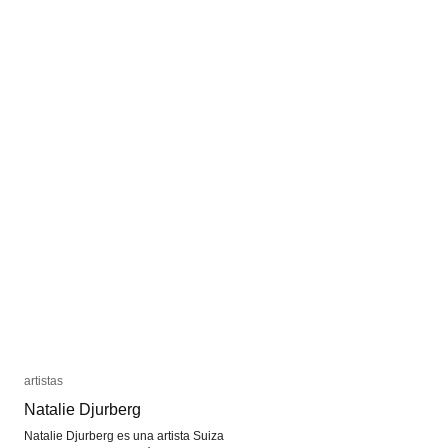
Entre
Entre
imágenes
imágenes
artistas
artistas
Natalie Djurberg
Natalie Djurberg
Natalie Djurberg es una artista Suiza