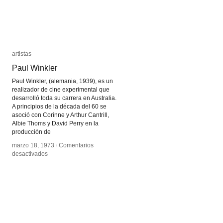
artistas
artistas
Paul Winkler
Paul Winkler
Paul Winkler, (alemania, 1939), es un
realizador de cine experimental que
desarrolló toda su carrera en Australia.
A principios de la década del 60 se
asoció con Corinne y Arthur Cantrill,
Albie Thoms y David Perry en la
producción de
marzo 18, 1973
marzo 18, 1973
/
/
Comentarios
Comentarios
en
en
desactivados
desactivados
Paul
Paul
Winkler
Winkler