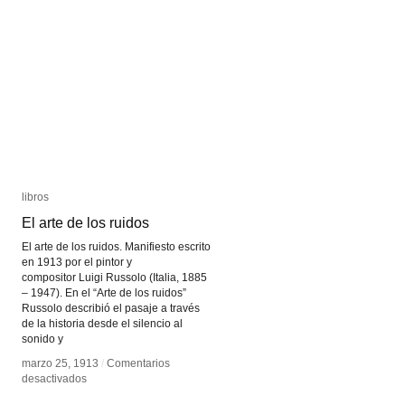
libros
libros
El arte de los ruidos
El arte de los ruidos
El arte de los ruidos. Manifiesto escrito
en 1913 por el pintor y
compositor Luigi Russolo (Italia, 1885
– 1947). En el “Arte de los ruidos”
Russolo describió el pasaje a través
de la historia desde el silencio al
sonido y
marzo 25, 1913
marzo 25, 1913
/
/
Comentarios
Comentarios
en
en
desactivados
desactivados
El
El