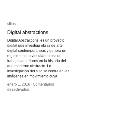
sitios
sitios
Digital abstractions
Digital abstractions
Digital Abstractions, es un proyecto
digital que investiga obras de arte
digital contemporáneas y genera un
registro online vinculándolos con
trabajos anteriores en la historia del
arte moderno abstracto. La
investigación del sitio se centra en las
imágenes en movimiento cuya
enero 1, 2016
enero 1, 2016
/
/
Comentarios
Comentarios
en
en
desactivados
desactivados
Digital
Digital
abstractions
abstractions