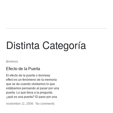
Distinta Categoría
términos
términos
Efecto de la Puerta
Efecto de la Puerta
El efecto de la puerta o doorway
effect es un fenómeno de la memoria
que se da cuando olvidamos lo que
estábamos pensando al pasar por una
puerta. Lo que lleva a la pregunta:
¿qué es una puerta? El paso por una
noviembre 11, 2006
noviembre 11, 2006
/
/
No comments
No comments