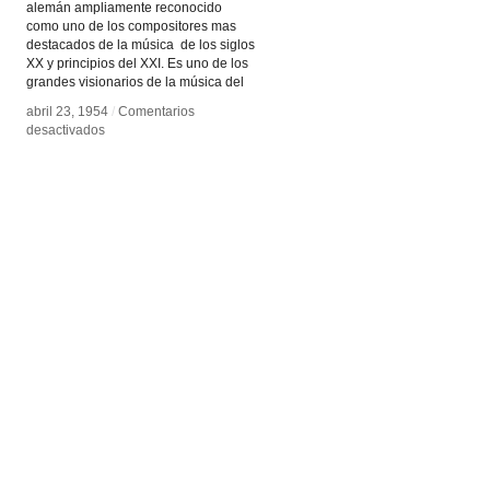
alemán ampliamente reconocido
como uno de los compositores mas
destacados de la música de los siglos
XX y principios del XXI. Es uno de los
grandes visionarios de la música del
abril 23, 1954
abril 23, 1954
/
/
Comentarios
Comentarios
en
en
desactivados
desactivados
Karlheinz
Karlheinz
Stockhausen
Stockhausen