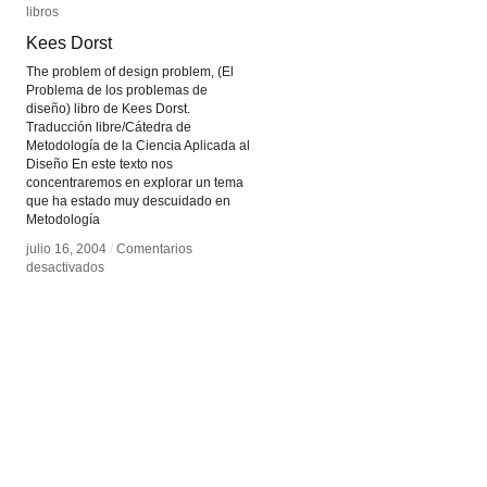
libros
libros
Kees Dorst
Kees Dorst
The problem of design problem, (El
Problema de los problemas de
diseño) libro de Kees Dorst.
Traducción libre/Cátedra de
Metodología de la Ciencia Aplicada al
Diseño En este texto nos
concentraremos en explorar un tema
que ha estado muy descuidado en
Metodología
julio 16, 2004
julio 16, 2004
/
/
Comentarios
Comentarios
en
en
desactivados
desactivados
Kees
Kees
Dorst
Dorst