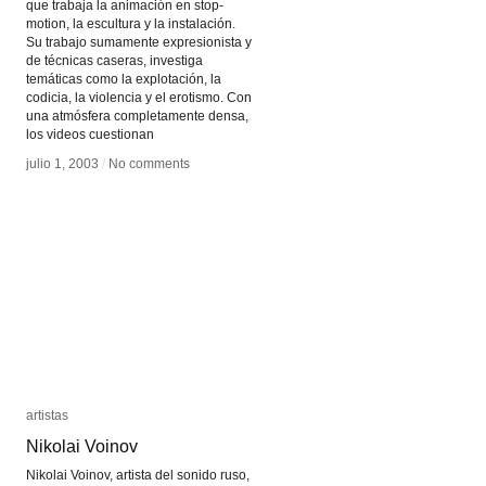
que trabaja la animación en stop-
motion, la escultura y la instalación.
Su trabajo sumamente expresionista y
de técnicas caseras, investiga
temáticas como la explotación, la
codicia, la violencia y el erotismo. Con
una atmósfera completamente densa,
los videos cuestionan
julio 1, 2003
julio 1, 2003
/
/
No comments
No comments
artistas
artistas
Nikolai Voinov
Nikolai Voinov
Nikolai Voinov, artista del sonido ruso,