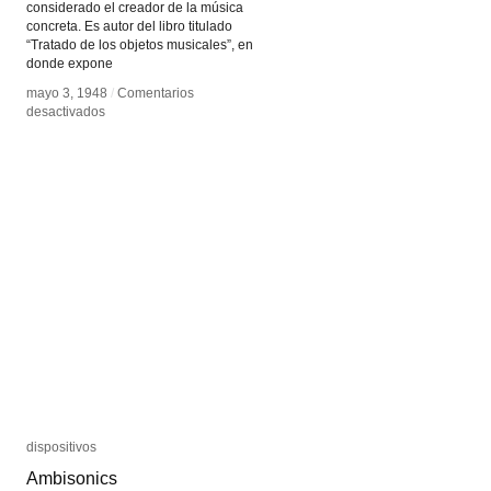
considerado el creador de la música
concreta. Es autor del libro titulado
“Tratado de los objetos musicales”, en
donde expone
mayo 3, 1948
mayo 3, 1948
/
/
Comentarios
Comentarios
en
en
desactivados
desactivados
Pierre
Pierre
Shaeffer
Shaeffer
dispositivos
dispositivos
Ambisonics
Ambisonics