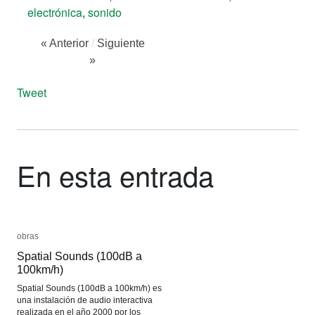
electrónica
,
sonido
« Anterior
/
Siguiente
»
Tweet
En esta entrada
obras
obras
Spatial Sounds (100dB a
Spatial Sounds (100dB a
100km/h)
100km/h)
Spatial Sounds (100dB a 100km/h) es
una instalación de audio interactiva
realizada en el año 2000 por los