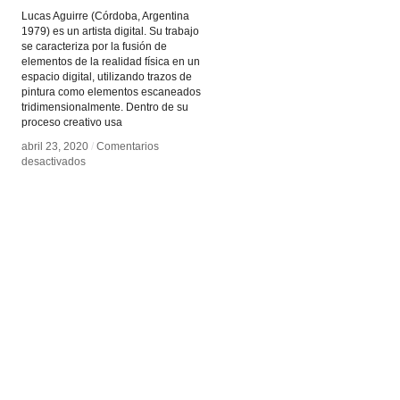
Lucas Aguirre (Córdoba, Argentina
1979) es un artista digital. Su trabajo
se caracteriza por la fusión de
elementos de la realidad física en un
espacio digital, utilizando trazos de
pintura como elementos escaneados
tridimensionalmente. Dentro de su
proceso creativo usa
abril 23, 2020
abril 23, 2020
/
/
Comentarios
Comentarios
en
en
desactivados
desactivados
Lucas
Lucas
Aguirre
Aguirre