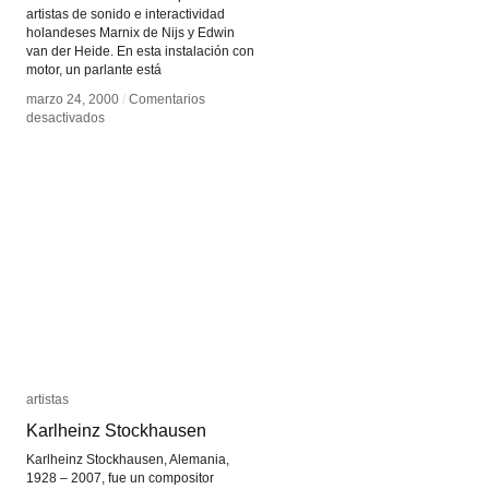
artistas de sonido e interactividad
holandeses Marnix de Nijs y Edwin
van der Heide. En esta instalación con
motor, un parlante está
marzo 24, 2000
marzo 24, 2000
/
/
Comentarios
Comentarios
en
en
desactivados
desactivados
Spatial
Spatial
Sounds
Sounds
(100dB
(100dB
a
a
100km/h)
100km/h)
artistas
artistas
Karlheinz Stockhausen
Karlheinz Stockhausen
Karlheinz Stockhausen, Alemania,
1928 – 2007, fue un compositor