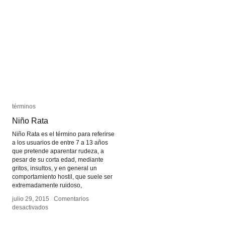
términos
términos
Niño Rata
Niño Rata
Niño Rata es el término para referirse
a los usuarios de entre 7 a 13 años
que pretende aparentar rudeza, a
pesar de su corta edad, mediante
gritos, insultos, y en general un
comportamiento hostil, que suele ser
extremadamente ruidoso,
julio 29, 2015
julio 29, 2015
/
/
Comentarios
Comentarios
en
en
desactivados
desactivados
Niño
Niño
Rata
Rata