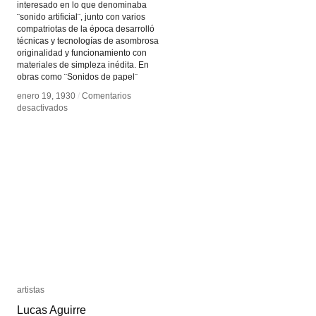
interesado en lo que denominaba
¨sonido artificial¨, junto con varios
compatriotas de la época desarrolló
técnicas y tecnologías de asombrosa
originalidad y funcionamiento con
materiales de simpleza inédita. En
obras como ¨Sonidos de papel¨
enero 19, 1930
enero 19, 1930
/
/
Comentarios
Comentarios
en
en
desactivados
desactivados
Nikolai
Nikolai
Voinov
Voinov
artistas
artistas
Lucas Aguirre
Lucas Aguirre