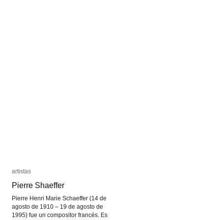
arte
arte
de
de
los
los
ruidos
ruidos
artistas
artistas
Pierre Shaeffer
Pierre Shaeffer
Pierre Henri Marie Schaeffer (14 de
agosto de 1910 – 19 de agosto de
1995) fue un compositor francés. Es