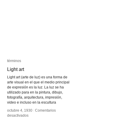
términos
términos
Light art
Light art
Light art (arte de luz) es una forma de
arte visual en el que el medio principal
de expresión es la luz. La luz se ha
utilizado para en la pintura, dibujo,
fotografía, arquitectura, impresión,
video e incluso en la escultura
octubre 4, 1930
octubre 4, 1930
/
/
Comentarios
Comentarios
en
en
desactivados
desactivados
Light
Light
art
art