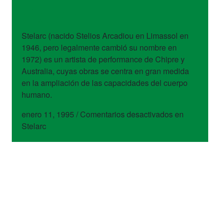
Stelarc
Stelarc (nacido Stelios Arcadiou en Limassol en
1946, pero legalmente cambió su nombre en
1972) es un artista de performance de Chipre y
Australia, cuyas obras se centra en gran medida
en la ampliación de las capacidades del cuerpo
humano.
enero 11, 1995
/
Comentarios desactivados
en
Stelarc