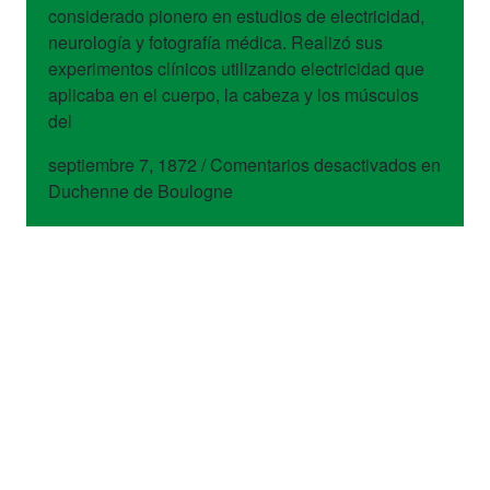
considerado pionero en estudios de electricidad,
neurología y fotografía médica. Realizó sus
experimentos clínicos utilizando electricidad que
aplicaba en el cuerpo, la cabeza y los músculos
del
septiembre 7, 1872
/
Comentarios desactivados
en
Duchenne de Boulogne