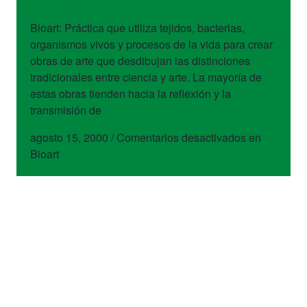
Bioart: Práctica que utiliza tejidos, bacterias,
organismos vivos y procesos de la vida para crear
obras de arte que desdibujan las distinciones
tradicionales entre ciencia y arte. La mayoría de
estas obras tienden hacia la reflexión y la
transmisión de
agosto 15, 2000
/
Comentarios desactivados
en
Bioart