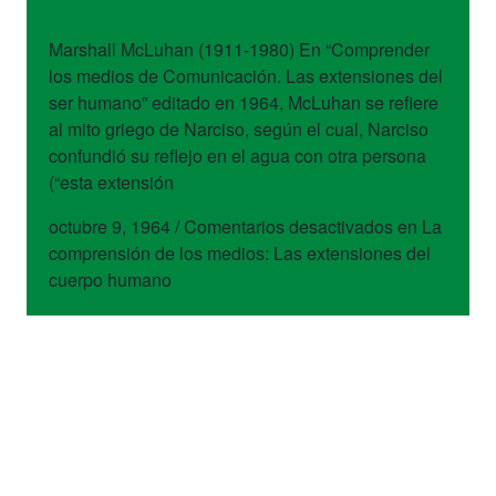
cuerpo humano
Marshall McLuhan (1911-1980) En “Comprender
los medios de Comunicación. Las extensiones del
ser humano” editado en 1964, McLuhan se refiere
al mito griego de Narciso, según el cual, Narciso
confundió su reflejo en el agua con otra persona
(“esta extensión
octubre 9, 1964
/
Comentarios desactivados
en La
comprensión de los medios: Las extensiones del
cuerpo humano