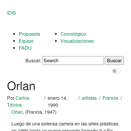
IDIS
Propuesta
Cronológico
Equipo
Visualizaciones
FADU
Buscar:
Orlan
Por
Carlos
/
enero 14,
/
artistas
/
Francia
/
Trilnick
1990
Orlan
, (Francia, 1947)
Luego de una extensa carrera en las artes plásticas,
en 1990 inicia un nuevo proyecto llamado “La Ee-