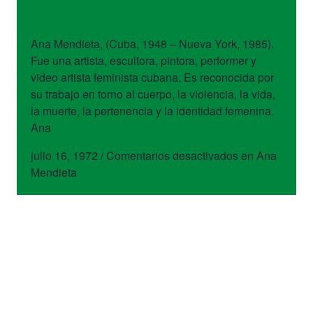
Ana Mendieta
Ana Mendieta, (Cuba, 1948 – Nueva York, 1985).
Fue una artista, escultora, pintora, performer y
video artista feminista cubana. Es reconocida por
su trabajo en torno al cuerpo, la violencia, la vida,
la muerte, la pertenencia y la identidad femenina.
Ana
julio 16, 1972
/
Comentarios desactivados
en Ana
Mendieta