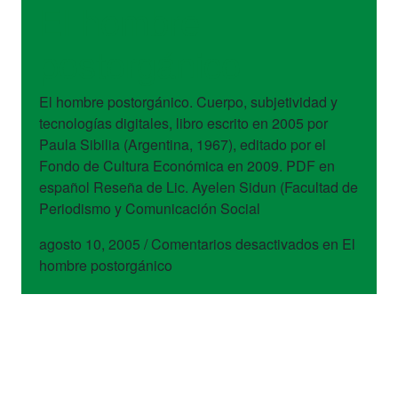
El hombre
postorgánico
El hombre postorgánico. Cuerpo, subjetividad y
tecnologías digitales, libro escrito en 2005 por
Paula Sibilia (Argentina, 1967), editado por el
Fondo de Cultura Económica en 2009. PDF en
español Reseña de Lic. Ayelen Sidun (Facultad de
Periodismo y Comunicación Social
agosto 10, 2005
/
Comentarios desactivados
en El
hombre postorgánico