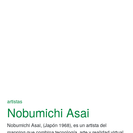
artistas
Nobumichi Asai
Nobumichi Asai, (Japón 1968), es un artista del
mapping que combina tecnología, arte y realidad virtual.