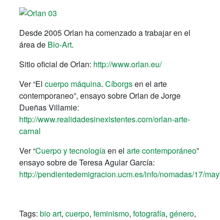
Desde 2005 Orlan ha comenzado a trabajar en el
área de
Bio-Art
.
Sitio oficial de Orlan:
http://www.orlan.eu/
Ver “El
cuerpo máquina
.
Cíborgs
en el arte
contemporaneo”, ensayo sobre Orlan de Jorge
Dueñas Villamie:
http://www.realidadesinexistentes.com/orlan-arte-
carnal
Ver “
Cuerpo y tecnología
en el
arte contemporáneo
”
ensayo sobre de Teresa Agular García:
http://pendientedemigracion.ucm.es/info/nomadas/17/mayt
Tags:
bio art
,
cuerpo
,
feminismo
,
fotografía
,
género
,