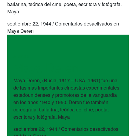
bailarina, teórica del cine, poeta, escritora y fotógrafa.
Maya
septiembre 22, 1944
/
Comentarios desactivados
en
Maya Deren
artistas
Maya Deren
Maya Deren, (Rusia, 1917 – USA, 1961) fue una
de las más importantes cineastas experimentales
estadounidenses y promotoras de la vanguardia
en los años 1940 y 1950. Deren fue también
coreógrafa, bailarina, teórica del cine, poeta,
escritora y fotógrafa. Maya
septiembre 22, 1944
/
Comentarios desactivados