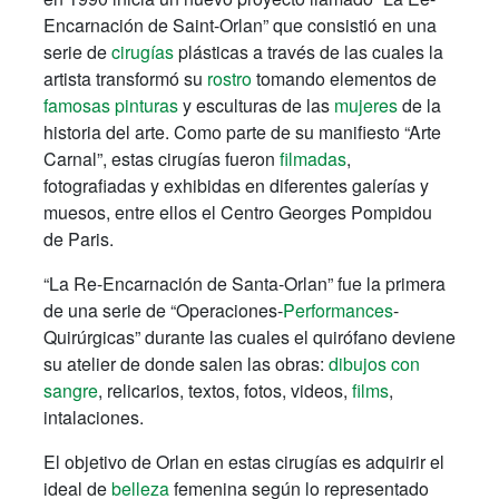
Encarnación de Saint-Orlan” que consistió en una
serie de
cirugías
plásticas a través de las cuales la
artista transformó su
rostro
tomando elementos de
famosas pinturas
y esculturas de las
mujeres
de la
historia del arte. Como parte de su manifiesto “Arte
Carnal”, estas cirugías fueron
filmadas
,
fotografiadas y exhibidas en diferentes galerías y
muesos, entre ellos el Centro Georges Pompidou
de Paris.
“La Re-Encarnación de Santa-Orlan” fue la primera
de una serie de “Operaciones-
Performances
-
Quirúrgicas” durante las cuales el quirófano deviene
su atelier de donde salen las obras:
dibujos con
sangre
, relicarios, textos, fotos, videos,
films
,
intalaciones.
El objetivo de Orlan en estas cirugías es adquirir el
ideal de
belleza
femenina según lo representado