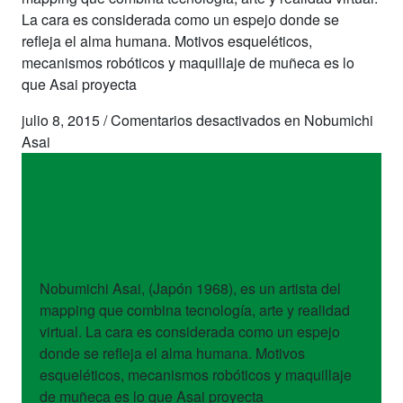
La cara es considerada como un espejo donde se
refleja el alma humana. Motivos esqueléticos,
mecanismos robóticos y maquillaje de muñeca es lo
que Asai proyecta
julio 8, 2015
/
Comentarios desactivados
en Nobumichi
Asai
artistas
Nobumichi Asai
Nobumichi Asai, (Japón 1968), es un artista del
mapping que combina tecnología, arte y realidad
virtual. La cara es considerada como un espejo
donde se refleja el alma humana. Motivos
esqueléticos, mecanismos robóticos y maquillaje
de muñeca es lo que Asai proyecta