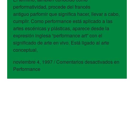
performatividad, procede del francés
antiguo parfornir que significa hacer, llevar a cabo,
cumplir. Como performance está aplicado a las
artes escénicas y plásticas, aparece desde la
expresión inglesa “performance art” con el
significado de arte en vivo. Está ligado al arte
conceptual,
noviembre 4, 1997
/
Comentarios desactivados
en
Performance