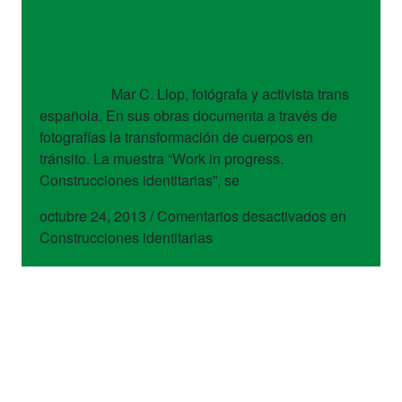
Construcciones
identitarias
Mar C. Llop, fotógrafa y activista trans
española. En sus obras documenta a través de
fotografías la transformación de cuerpos en
tránsito. La muestra “Work in progress.
Construcciones identitarias”, se
octubre 24, 2013
/
Comentarios desactivados
en
Construcciones identitarias