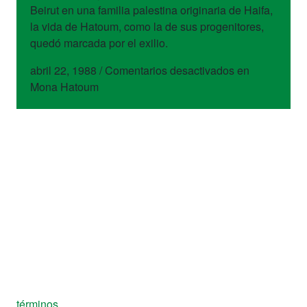
Beirut en una familia palestina originaria de Haifa,
la vida de Hatoum, como la de sus progenitores,
quedó marcada por el exilio.
abril 22, 1988
/
Comentarios desactivados
en
Mona Hatoum
términos