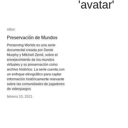
'
avatar
'
sitios
sitios
Preservación de Mundos
Preservación de Mundos
Preserving Worlds es una serie
documental creada por Derek
Murphy y Mitchell Zemil, sobre el
envejecimiento de los mundos
virtuales y su preservación como
archivo histórico. La serie cuenta con
un enfoque etnográfico para captar
información históricamente relevante
sobre las comunidades de jugadores
de videojuegos
febrero 10, 2021
febrero 10, 2021
/
/