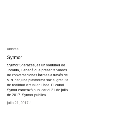
artistas
artistas
Syrmor
Syrmor
Syrmor Sherazee, es un youtuber de
Toronto, Canadá que presenta videos
de conversaciones íntimas a través de
VRChat, una plataforma social gratuita
de realidad virtual en línea. El canal
Symor comenzó publicar el 21 de julio
de 2017. Syrmor publica
julio 21, 2017
julio 21, 2017
/
/