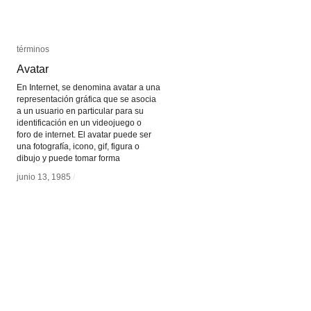
términos
términos
Avatar
Avatar
En Internet, se denomina avatar a una
representación gráfica que se asocia
a un usuario en particular para su
identificación en un videojuego o
foro de internet. El avatar puede ser
una fotografía, icono, gif, figura o
dibujo y puede tomar forma
junio 13, 1985
junio 13, 1985
/
/