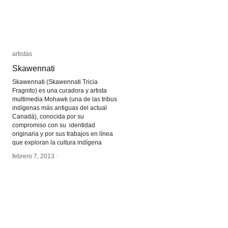
artistas
artistas
Skawennati
Skawennati
Skawennati (Skawennati Tricia
Fragnito) es una curadora y artista
multimedia Mohawk (una de las tribus
indígenas más antiguas del actual
Canadá), conocida por su
compromiso con su identidad
originaria y por sus trabajos en línea
que exploran la cultura indígena
febrero 7, 2013
febrero 7, 2013
/
/