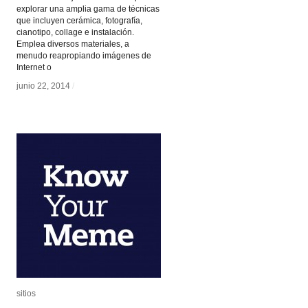
explorar una amplia gama de técnicas
que incluyen cerámica, fotografía,
cianotipo, collage e instalación.
Emplea diversos materiales, a
menudo reapropiando imágenes de
Internet o
junio 22, 2014
junio 22, 2014
/
/
sitios
sitios