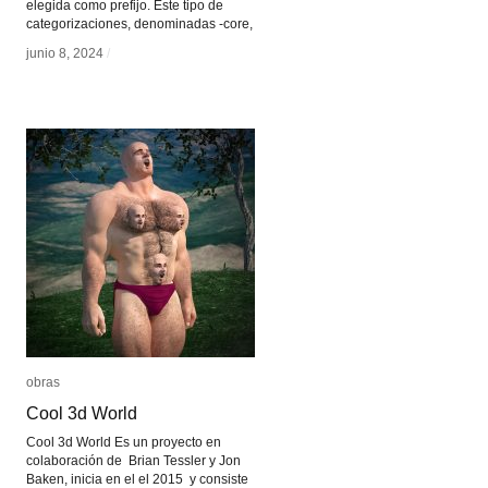
elegida como prefijo. Este tipo de
categorizaciones, denominadas -core,
junio 8, 2024
junio 8, 2024
/
/
obras
obras
Cool 3d World
Cool 3d World
Cool 3d World Es un proyecto en
colaboración de Brian Tessler y Jon
Baken, inicia en el el 2015 y consiste