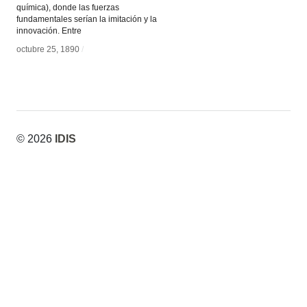
química), donde las fuerzas
fundamentales serían la imitación y la
innovación. Entre
octubre 25, 1890
octubre 25, 1890
/
/
© 2026
IDIS