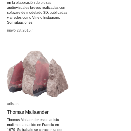
en la elaboración de piezas
audiovisuales breves realizadas con
software de modelado 3D, publicadas
via redes como Vine o Instagram.
Son situaciones
mayo 28, 2015
mayo 28, 2015
/
/
artistas
artistas
Thomas Mailaender
Thomas Mailaender
Thomas Mailaender es un artista
multimedia nacido en Francia en
1979. Su trabajo se caracteriza por