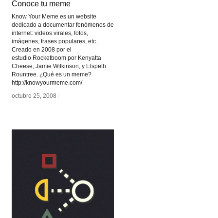
Conoce tu meme
Conoce tu meme
Know Your Meme es un website
dedicado a documentar fenómenos de
internet: videos virales, fotos,
imágenes, frases populares, etc.
Creado en 2008 por el
estudio Rocketboom por Kenyatta
Cheese, Jamie Wilkinson, y Elspeth
Rountree. ¿Qué es un meme?
http://knowyourmeme.com/
octubre 25, 2008
octubre 25, 2008
/
/