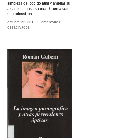
simpleza del código html y ampliar su
alcance a más usuarios. Cuenta con
un podcast, en
octubre 23, 2019
octubre 23, 2019
/
/
Comentarios
Comentarios
en
en
desactivados
desactivados
Energía
Energía
HTML
HTML