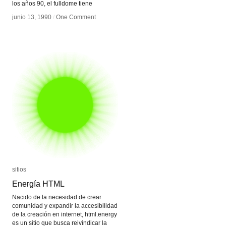
los años 90, el fulldome tiene
junio 13, 1990
junio 13, 1990
/
/
One Comment
One Comment
sitios
sitios
Energía HTML
Energía HTML
Nacido de la necesidad de crear
comunidad y expandir la accesibilidad
de la creación en internet, html.energy
es un sitio que busca reivindicar la