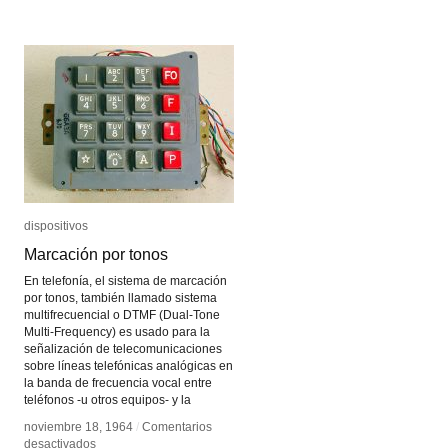
dispositivos
dispositivos
Marcación por tonos
Marcación por tonos
En telefonía, el sistema de marcación
por tonos, también llamado sistema
multifrecuencial o DTMF (Dual-Tone
Multi-Frequency) es usado para la
señalización de telecomunicaciones
sobre líneas telefónicas analógicas en
la banda de frecuencia vocal entre
teléfonos -u otros equipos- y la
noviembre 18, 1964
noviembre 18, 1964
/
/
Comentarios
Comentarios
en
en
desactivados
desactivados