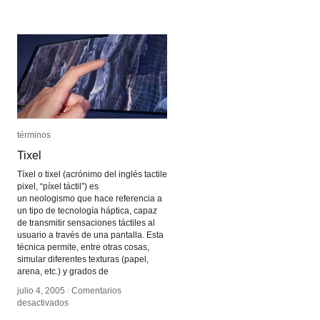
de
de
arena
arena
términos
términos
Tixel
Tixel
Tíxel o tixel (acrónimo del inglés tactile
pixel, “píxel táctil”) es
un neologismo que hace referencia a
un tipo de tecnología háptica, capaz
de transmitir sensaciones táctiles al
usuario a través de una pantalla. Esta
técnica permite, entre otras cosas,
simular diferentes texturas (papel,
arena, etc.) y grados de
julio 4, 2005
julio 4, 2005
/
/
Comentarios
Comentarios
en
en
desactivados
desactivados
Tixel
Tixel