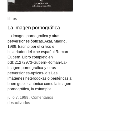
libros
libros
La imagen pornográfica
La imagen pornográfica
La imagen pornográfica y otras
perversiones ópticas, Akal, Madrid,
1989. Escrito por el crítico e
historiador del cine español Roman
Gubern. Libro completo en
pdf: 21272973-Gubern-Roman-La-
imagen-pornografica-y-otras-
perversiones-opticas-Idis Las
imágenes heterodoxas o periféricas al
buen gusto canónico como la imagen
pornográfica, la estampita
julio 7, 1989
julio 7, 1989
/
/
Comentarios
Comentarios
en
en
desactivados
desactivados
La
La
imagen
imagen
pornográfica
pornográfica