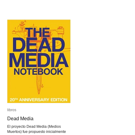
vvvv
vvvv
libros
libros
Dead Media
Dead Media
El proyecto Dead Media (Medios
Muertos) fue propuesto inicialmente