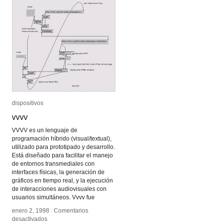
dispositivos
dispositivos
vvvv
vvvv
VVVV es un lenguaje de
programación híbrido (visual/textual),
utilizado para prototipado y desarrollo.
Está diseñado para facilitar el manejo
de entornos transmediales con
interfaces físicas, la generación de
gráficos en tiempo real, y la ejecución
de interacciones audiovisuales con
usuarios simultáneos. Vvvv fue
enero 2, 1998
enero 2, 1998
/
/
Comentarios
Comentarios
en
en
desactivados
desactivados