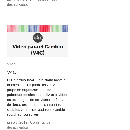
en
en
desactivados
desactivados
Postales
Postales
del
del
futuro
futuro
sitios
sitios
V4C
V4C
El Colectivo #V4C La historia hasta el
momento … En junio del 2012, un
grupo de organizaciones no
gubernamentales que utilizan el video
en estrategias de activismo, defensa
de derechos humanos, campañas
sociales y otros proyectos de cambio
social, se reunieron
junio 8, 2012
junio 8, 2012
/
/
Comentarios
Comentarios
en
en
desactivados
desactivados