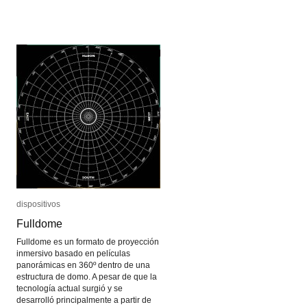
Marcación
Marcación
por
por
tonos
tonos
dispositivos
dispositivos
Fulldome
Fulldome
Fulldome es un formato de proyección
inmersivo basado en películas
panorámicas en 360º dentro de una
estructura de domo. A pesar de que la
tecnología actual surgió y se
desarrolló principalmente a partir de