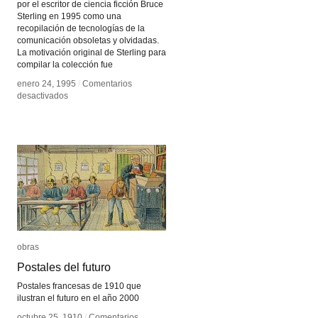
por el escritor de ciencia ficción Bruce
Sterling en 1995 como una
recopilación de tecnologías de la
comunicación obsoletas y olvidadas.
La motivación original de Sterling para
compilar la colección fue
enero 24, 1995
enero 24, 1995
/
/
Comentarios
Comentarios
en
en
desactivados
desactivados
Dead
Dead
Media
Media
obras
obras
Postales del futuro
Postales del futuro
Postales francesas de 1910 que
ilustran el futuro en el año 2000
octubre 25, 1910
octubre 25, 1910
/
/
Comentarios
Comentarios