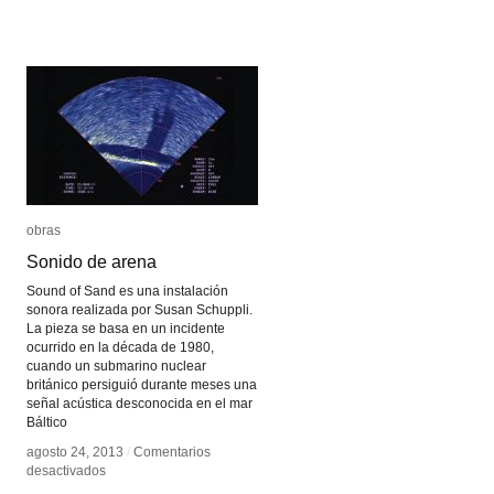
V4C
V4C
obras
obras
Sonido de arena
Sonido de arena
Sound of Sand es una instalación
sonora realizada por Susan Schuppli.
La pieza se basa en un incidente
ocurrido en la década de 1980,
cuando un submarino nuclear
británico persiguió durante meses una
señal acústica desconocida en el mar
Báltico
agosto 24, 2013
agosto 24, 2013
/
/
Comentarios
Comentarios
en
en
desactivados
desactivados
Sonido
Sonido