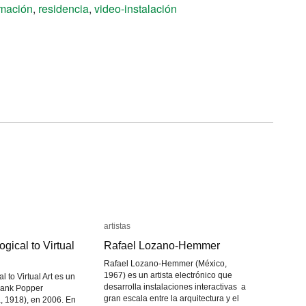
mación
,
residencia
,
video-instalación
artistas
artistas
gical to Virtual
gical to Virtual
Rafael Lozano-Hemmer
Rafael Lozano-Hemmer
Rafael Lozano-Hemmer (México,
1967) es un artista electrónico que
 to Virtual Art es un
desarrolla instalaciones interactivas a
Frank Popper
gran escala entre la arquitectura y el
, 1918), en 2006. En