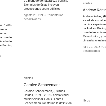
y a menudo de naturaleza política.
artistas
artistas
Ejemplos de éstas incluyen
proyecciones sobre edificios
Andrew Kötti
Andrew Kötti
agosto 26, 1998
agosto 26, 1998
/
/
Comentarios
Comentarios
Andrew Kötting (
en
en
desactivados
desactivados
es artista visual, 
Krzysztof
Krzysztof
de cine experime
ña, 1966),
Wodiczko
Wodiczko
de Andrew Kötting
García
uno de los artista
nerva
Reino Unido, y qu
ue uno de
cineasta actualme
 década de
de Bunting
julio 29, 2015
julio 29, 2015
/
/
Co
Co
en
en
desactivados
desactivados
And
And
s
s
Kött
Kött
artistas
artistas
Carolee Schneemann
Carolee Schneemann
Carolee Schneemann, (Estados
Unidos, 1939 – 2019), artista visual
multidisciplinar. Con sus obras
libros
libros
Schneemann transformó la definición