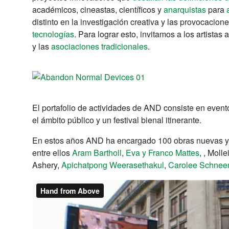
académicos, cineastas, científicos y
anarquistas
para
distinto en la investigación creativa y las provocacio
tecnologías
. Para lograr esto, invitamos a los artista
y las
asociaciones tradicionales
.
El portafolio de actividades de AND consiste en event
el ámbito público y un festival bienal itinerante.
En estos años AND ha encargado 100 obras nuevas y h
entre ellos
Aram Bartholl
,
Eva y Franco Mattes
, , Mol
Ashery,
Apichatpong Weerasethakul
,
Carolee Schne