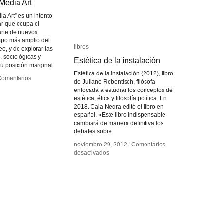
edia Art
edia Art
 Art” es un intento
ar que ocupa el
arte de nuevos
mpo más amplio del
libros
libros
o, y de explorar las
, sociológicas y
Estética de la instalación
Estética de la instalación
u posición marginal
Estética de la instalación (2012), libro
Comentarios
Comentarios
de Juliane Rebentisch, filósofa
enfocada a estudiar los conceptos de
ond
ond
estética, ética y filosofía política. En
2018, Caja Negra editó el libro en
ia
ia
español. «Este libro indispensable
cambiará de manera definitiva los
debates sobre
noviembre 29, 2012
noviembre 29, 2012
/
/
Comentarios
Comentarios
en
en
desactivados
desactivados
Estética
Estética
de
de
la
la
instalación
instalación