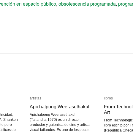
rvención en espacio público
,
obsolescencia programada
,
progra
artistas
artistas
libros
libros
Apichatpong Weerasethakul
Apichatpong Weerasethakul
From Technolo
From Technolo
Art
Art
tricidad,
Apichatpong Weerasethakul,
A. Shanken
(Tailandia, 1970) es un director,
From Technological
ble pero
productor y guionista de cine y artista
libro escrito por 
tísticos de
visual tailandés. Es uno de los pocos
(República Checa