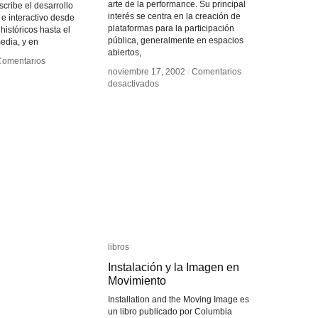
arte de la performance. Su principal
scribe el desarrollo
interés se centra en la creación de
 e interactivo desde
plataformas para la participación
históricos hasta el
pública, generalmente en espacios
media, y en
abiertos,
Comentarios
Comentarios
noviembre 17, 2002
noviembre 17, 2002
/
/
Comentarios
Comentarios
en
en
desactivados
desactivados
m
m
Rafael
Rafael
nological
nological
Lozano-
Lozano-
Hemmer
Hemmer
al
al
libros
libros
Instalación y la Imagen en
Instalación y la Imagen en
Movimiento
Movimiento
Installation and the Moving Image es
un libro publicado por Columbia