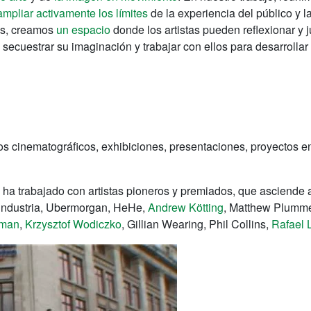
ampliar activamente los límites
de la experiencia del público y l
nes, creamos
un espacio
donde los artistas pueden reflexionar y 
s a secuestrar su imaginación y trabajar con ellos para desarroll
os cinematográficos, exhibiciones, presentaciones, proyectos en
a trabajado con artistas pioneros y premiados, que asciende 
leindustria, Ubermorgan, HeHe,
Andrew Kötting
, Matthew Plumm
eman
,
Krzysztof Wodiczko
, Gillian Wearing, Phil Collins,
Rafael