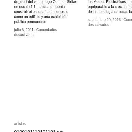
de_dust del videojuego Counter-Strike
los Medios Electrónicos, un
en escala 1:1. La idea proponía
equiparable a la creciente 
construir el escenario en concreto
de la tecnología en todas l
como un edificio y una exhibición
septiembre 29, 2013
septiembre 29, 2013
/
/
Come
Come
pública permanente.
en
en
desactivados
desactivados
Inventar
Inventar
julio 8, 2011
julio 8, 2011
/
/
Comentarios
Comentarios
en
en
el
el
desactivados
desactivados
Dust
Dust
futuro
futuro
artistas
artistas