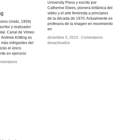
University Press y escrito por
Catherine Elwes, pionera británica del
ng
ng
video y el arte feminista a principios
de la década de 1970. Actualmente es
Reino Unido, 1959)
profesora de la imagen en movimiento
escritor y realizador
en
ntal. Canal de Vimeo
 Andrew Kötting es
diciembre 5, 2015
diciembre 5, 2015
/
/
Comentarios
Comentarios
en
en
s más intrigantes del
desactivados
desactivados
Instalación
Instalación
izás el único
y
y
nte en ejercicio
la
la
mentarios
mentarios
Imagen
Imagen
en
en
rew
rew
Movimiento
Movimiento
ing
ing