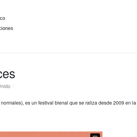
ico
ciones
ces
Unido
/
normales), es un festival bienal que se raliza desde 2009 en l