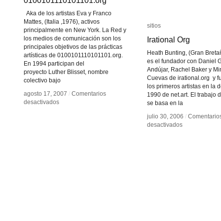
0100101110101101.org
0100101110101101.org
Aka de los artistas Eva y Franco
Mattes, (Italia ,1976), activos
sitios
sitios
principalmente en New York. La Red y
los medios de comunicación son los
Irational Org
Irational Org
principales objetivos de las prácticas
Heath Bunting, (Gran Breta
artísticas de 0100101110101101.org.
es el fundador con Daniel 
En 1994 participan del
Andújar, Rachel Baker y Mi
proyecto Luther Blisset, nombre
Cuevas de irational.org y f
colectivo bajo
los primeros artistas en la
agosto 17, 2007
agosto 17, 2007
/
/
Comentarios
Comentarios
1990 de net.art. El trabajo 
en
en
desactivados
desactivados
se basa en la
0100101110101101.org
0100101110101101.org
julio 30, 2006
julio 30, 2006
/
/
Comentario
Comentario
en
en
desactivados
desactivados
Irational
Irational
Org
Org