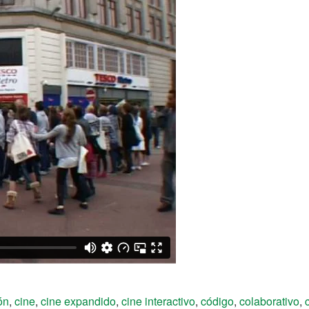
ón
,
cine
,
cine expandido
,
cine interactivo
,
código
,
colaborativo
,