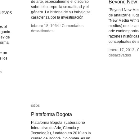
Beyond New M
Beyond New M
de arte, especialmente el discurso
sobre el cuerpo, la sexualidad y el
“Beyond New Media
nuevos
nuevos
género. La historia de su trabajo se
de analizar el lug
caracteriza por la investigación
“New Media Art” (
febrero 18, 1964
febrero 18, 1964
/
/
Comentarios
Comentarios
medios) en el ca
es el
en
en
desactivados
desactivados
arte contemporáne
egunta
Carolee
Carolee
razones históricas
os? de
Schneemann
Schneemann
conceptuales de s
 forma
enero 17, 2013
enero 17, 2013
/
/
ce un
en
en
desactivados
desactivados
e los
Bey
Bey
New
New
Med
Med
os
os
Art
Art
sitios
sitios
Plataforma Bogota
Plataforma Bogota
Plataforma Bogotá, (Laboratorio
Interactivo de Arte, Ciencia y
Tecnología), fundado en 2010 en la
ciudad de Bogotá, Colombia, es un