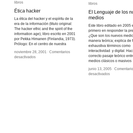
libros
libros
libros
libros
Ética hacker
Ética hacker
El Lenguaje de los 
El Lenguaje de los 
medios
medios
La ética del hacker y el espíritu de la
era de la información (titulo original:
Este libro editado en 2005 
The hacker ethic and the spirit of the
primero en responder la pr
information age), libro escrito en 2001
¿Que son los nuevos medi
por Pekka Himanen (Finlandia, 1973).
manera teórica; explica de
Prólogo: En el centro de nuestra
exhaustiva términos como
interactividad y digital. Ha
noviembre 28, 2001
noviembre 28, 2001
/
/
Comentarios
Comentarios
correcto pasaje teórico entr
en
en
desactivados
desactivados
medios clásicos o masivos
Ética
Ética
hacker
hacker
junio 13, 2005
junio 13, 2005
/
/
Comentari
Comentari
en
en
desactivados
desactivados
El
El
Lenguaje
Lenguaje
de
de
los
los
nuevos
nuevos
medios
medios