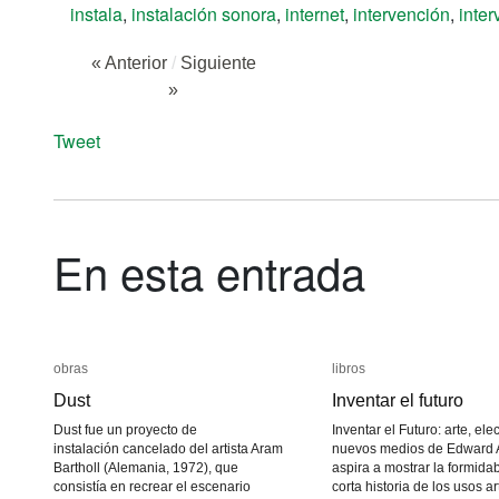
instala
,
instalación sonora
,
internet
,
intervención
,
inte
« Anterior
/
Siguiente
»
Tweet
En esta entrada
obras
obras
libros
libros
Dust
Dust
Inventar el futuro
Inventar el futuro
Dust fue un proyecto de
Inventar el Futuro: arte, elec
instalación cancelado del artista Aram
nuevos medios de Edward 
Bartholl (Alemania, 1972), que
aspira a mostrar la formida
consistía en recrear el escenario
corta historia de los usos ar