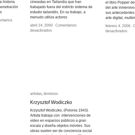
a historia
cineastas en Tailandia que han
el libro Popper de
penetración
trabajado fuera del estricto sistema de
del arte inmersivo
as
estudio tailandés. En su trabajo, a
sus antecedentes 
menudo utiliza actores
arte digital, multi
ntarios
ntarios
abril 24, 2000
abril 24, 2000
/
/
Comentarios
Comentarios
febrero 4, 2006
febrero 4, 2006
/
/
en
en
desactivados
desactivados
en
en
desactivados
desactivados
Apichatpong
Apichatpong
Fro
Fro
Weerasethakul
Weerasethakul
Tech
Tech
to
to
Virtu
Virtu
Art
Art
artistas
artistas
,
términos
términos
Krzysztof Wodiczko
Krzysztof Wodiczko
Krzysztof Wodiczko, (Polonia 1943).
Artista trabaja con intervenciones de
video en espacios públicos a gran
escala y diseña objetos móviles. Sus
obras suelen ser de conciencia social