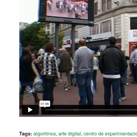
Tags:
algoritmos
,
arte digital
,
centro de experimentaci