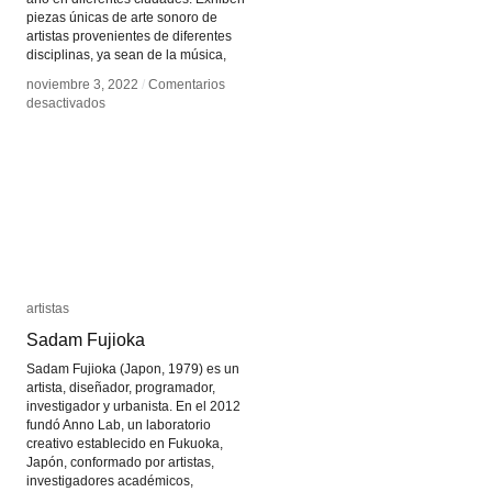
piezas únicas de arte sonoro de
artistas provenientes de diferentes
disciplinas, ya sean de la música,
noviembre 3, 2022
noviembre 3, 2022
/
/
Comentarios
Comentarios
en
en
desactivados
desactivados
Le
Le
son
son
7
7
artistas
artistas
Sadam Fujioka
Sadam Fujioka
Sadam Fujioka (Japon, 1979) es un
artista, diseñador, programador,
investigador y urbanista. En el 2012
fundó Anno Lab, un laboratorio
creativo establecido en Fukuoka,
Japón, conformado por artistas,
investigadores académicos,