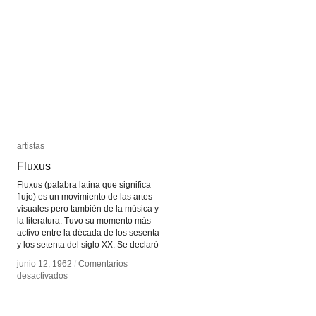
Greenfield
Greenfield
artistas
artistas
Fluxus
Fluxus
Fluxus (palabra latina que significa
flujo) es un movimiento de las artes
visuales pero también de la música y
la literatura. Tuvo su momento más
activo entre la década de los sesenta
y los setenta del siglo XX. Se declaró
junio 12, 1962
junio 12, 1962
/
/
Comentarios
Comentarios
en
en
desactivados
desactivados
Fluxus
Fluxus