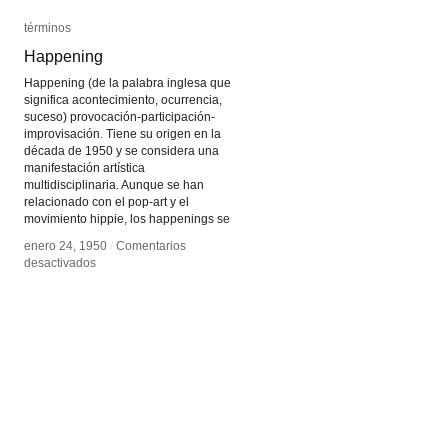
términos
términos
Happening
Happening
Happening (de la palabra inglesa que
significa acontecimiento, ocurrencia,
suceso) provocación-participación-
improvisación. Tiene su origen en la
década de 1950 y se considera una
manifestación artística
multidisciplinaria. Aunque se han
relacionado con el pop-art y el
movimiento hippie, los happenings se
enero 24, 1950
enero 24, 1950
/
/
Comentarios
Comentarios
en
en
desactivados
desactivados
Happening
Happening