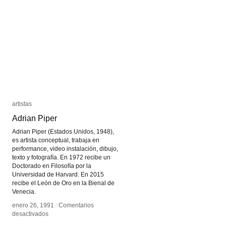
artistas
artistas
Adrian Piper
Adrian Piper
Adrian Piper (Estados Unidos, 1948),
es artista conceptual, trabaja en
performance, video instalación, dibujo,
texto y fotografía. En 1972 recibe un
Doctorado en Filosofía por la
Universidad de Harvard. En 2015
recibe el León de Oro en la Bienal de
Venecia.
enero 26, 1991
enero 26, 1991
/
/
Comentarios
Comentarios
en
en
desactivados
desactivados
Adrian
Adrian