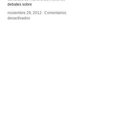
debates sobre
noviembre 29, 2012
noviembre 29, 2012
/
/
Comentarios
Comentarios
en
en
desactivados
desactivados
Estética
Estética
de
de
la
la
instalación
instalación