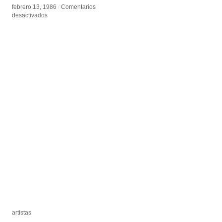
febrero 13, 1986
febrero 13, 1986
/
/
Comentarios
Comentarios
en
en
desactivados
desactivados
Don
Don
Foresta
Foresta
artistas
artistas