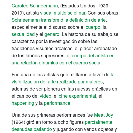
Carolee Schneemann
, (Estados Unidos, 1939 –
2019), artista
visual multidisciplinar
. Con sus obras
Schneemann
transformó la definición de arte
,
especialmente el discurso sobre el
cuerpo
, la
sexualidad
y el
género
. La historia de su trabajo se
caracteriza por la investigación sobre las
tradiciones visuales arcaicas, el placer arrebatado
de los tabúes supresores,
el cuerpo del artista en
una relación dinámica con el cuerpo social
.
Fue una de las artistas que militaron a favor de
la
visibilización del arte realizado por mujeres
,
además de ser pionera en las nuevas prácticas en
el campo del
video
, el
cine experimental
, el
happening
y la
performance
.
Una de sus primeras performances fue
Meat Joy
(1964) giró en torno a ocho figuras
parcialmente
desnudas bailando
y jugando con varios objetos y