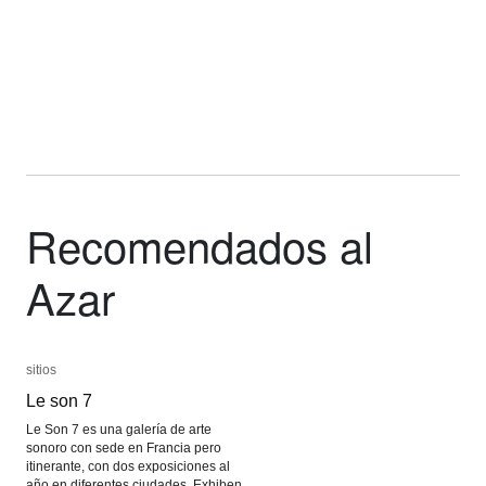
Recomendados al
Azar
sitios
sitios
Le son 7
Le son 7
Le Son 7 es una galería de arte
sonoro con sede en Francia pero
itinerante, con dos exposiciones al
año en diferentes ciudades. Exhiben