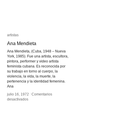
artistas
artistas
Ana Mendieta
Ana Mendieta
Ana Mendieta, (Cuba, 1948 – Nueva
York, 1985). Fue una artista, escultora,
pintora, performer y video artista
feminista cubana. Es reconocida por
su trabajo en torno al cuerpo, la
violencia, la vida, la muerte, la
pertenencia y la identidad femenina.
Ana
julio 16, 1972
julio 16, 1972
/
/
Comentarios
Comentarios
en
en
desactivados
desactivados
Ana
Ana
Mendieta
Mendieta