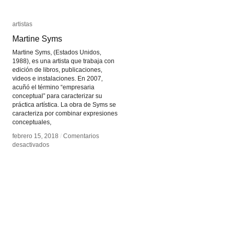
artistas
artistas
Martine Syms
Martine Syms
Martine Syms, (Estados Unidos,
1988), es una artista que trabaja con
edición de libros, publicaciones,
videos e instalaciones. En 2007,
acuñó el término “empresaria
conceptual” para caracterizar su
práctica artística. La obra de Syms se
caracteriza por combinar expresiones
conceptuales,
febrero 15, 2018
febrero 15, 2018
/
/
Comentarios
Comentarios
en
en
desactivados
desactivados
Martine
Martine
Syms
Syms