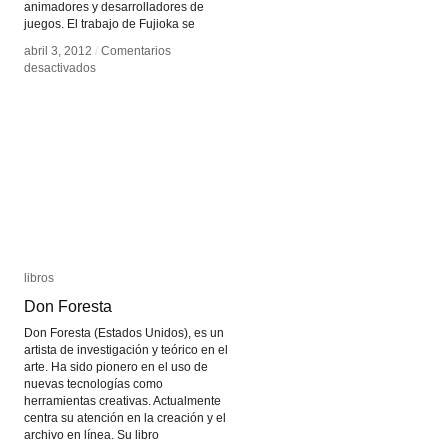
animadores y desarrolladores de
juegos. El trabajo de Fujioka se
abril 3, 2012
abril 3, 2012
/
/
Comentarios
Comentarios
en
en
desactivados
desactivados
Sadam
Sadam
Fujioka
Fujioka
libros
libros
Don Foresta
Don Foresta
Don Foresta (Estados Unidos), es un
artista de investigación y teórico en el
arte. Ha sido pionero en el uso de
nuevas tecnologías como
herramientas creativas. Actualmente
centra su atención en la creación y el
archivo en línea. Su libro