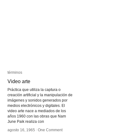
Piper
Piper
términos
términos
Video arte
Video arte
Práctica que utiliza la captura o
creación artificial y la manipulación de
imágenes y sonidos generados por
medios electrónicos y digitales. El
video arte nace a mediados de los
años 1960 con las obras que Nam
June Paik realiza con
agosto 16, 1965
agosto 16, 1965
/
/
One Comment
One Comment