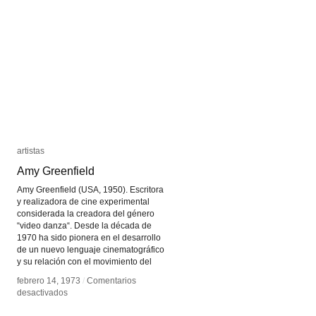
Alejandra
Alejandra
Alarcón
Alarcón
artistas
artistas
Amy Greenfield
Amy Greenfield
Amy Greenfield (USA, 1950). Escritora
y realizadora de cine experimental
considerada la creadora del género
“video danza“. Desde la década de
1970 ha sido pionera en el desarrollo
de un nuevo lenguaje cinematográfico
y su relación con el movimiento del
febrero 14, 1973
febrero 14, 1973
/
/
Comentarios
Comentarios
en
en
desactivados
desactivados
Amy
Amy