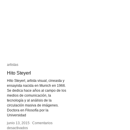
artistas
artistas
Hito Steyerl
Hito Steyerl
Hito Steyerl, artista visual, cineasta y
ensayista nacida en Munich en 1966.
Se dedica hace años al campo de los
medios de comunicación, la
tecnología y al análisis de la
circulación masiva de imágenes.
Doctora en Filosofía por la
Universidad
junio 13, 2015
junio 13, 2015
/
/
Comentarios
Comentarios
en
en
desactivados
desactivados