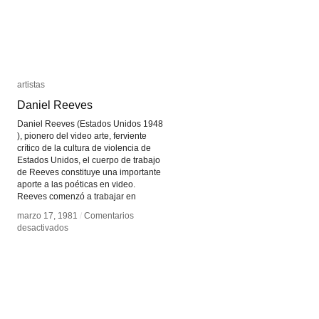
artistas
artistas
Daniel Reeves
Daniel Reeves
Daniel Reeves (Estados Unidos 1948
), pionero del video arte, ferviente
crítico de la cultura de violencia de
Estados Unidos, el cuerpo de trabajo
de Reeves constituye una importante
aporte a las poéticas en video.
Reeves comenzó a trabajar en
marzo 17, 1981
marzo 17, 1981
/
/
Comentarios
Comentarios
en
en
desactivados
desactivados
Daniel
Daniel
Reeves
Reeves