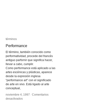
términos
términos
Performance
Performance
El término, también conocido como
performatividad, procede del francés
antiguo parfornir que significa hacer,
llevar a cabo, cumplir.
Como performance está aplicado a las
artes escénicas y plásticas, aparece
desde la expresión inglesa
“performance art” con el significado
de arte en vivo. Está ligado al arte
conceptual,
noviembre 4, 1997
noviembre 4, 1997
/
/
Comentarios
Comentarios
en
en
desactivados
desactivados
Performance
Performance