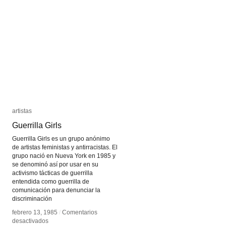
Rosenbach
Rosenbach
artistas
artistas
Guerrilla Girls
Guerrilla Girls
Guerrilla Girls es un grupo anónimo
de artistas feministas y antirracistas. El
grupo nació en Nueva York en 1985 y
se denominó así por usar en su
activismo tácticas de guerrilla
entendida como guerrilla de
comunicación para denunciar la
discriminación
febrero 13, 1985
febrero 13, 1985
/
/
Comentarios
Comentarios
en
en
desactivados
desactivados