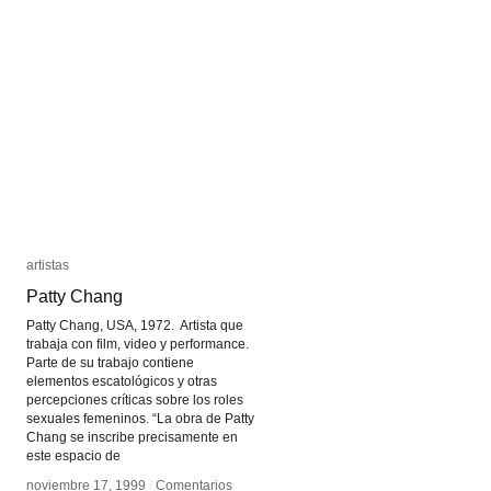
Hito
Hito
Steyerl
Steyerl
artistas
artistas
Patty Chang
Patty Chang
Patty Chang, USA, 1972. Artista que
trabaja con film, video y performance.
Parte de su trabajo contiene
elementos escatológicos y otras
percepciones críticas sobre los roles
sexuales femeninos. “La obra de Patty
Chang se inscribe precisamente en
este espacio de
noviembre 17, 1999
noviembre 17, 1999
/
/
Comentarios
Comentarios