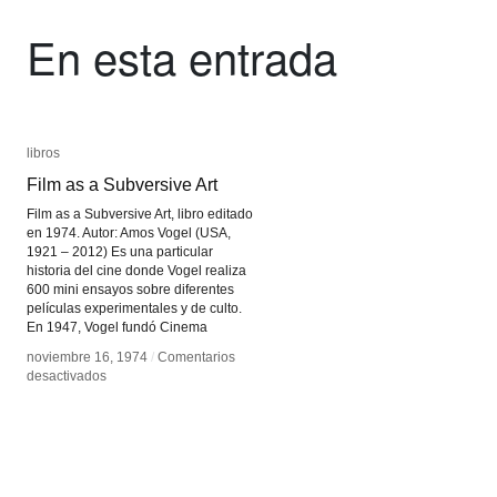
En esta entrada
libros
libros
Film as a Subversive Art
Film as a Subversive Art
Film as a Subversive Art, libro editado
en 1974. Autor: Amos Vogel (USA,
1921 – 2012) Es una particular
historia del cine donde Vogel realiza
600 mini ensayos sobre diferentes
películas experimentales y de culto.
En 1947, Vogel fundó Cinema
noviembre 16, 1974
noviembre 16, 1974
/
/
Comentarios
Comentarios
en
en
desactivados
desactivados
Film
Film
as
as
a
a
Subversive
Subversive
Art
Art