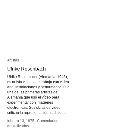
artistas
artistas
Ulrike Rosenbach
Ulrike Rosenbach
Ulrike Rosenbach, (Alemania, 1943),
es artista visual que trabaja con video
arte, instalaciones y performance. Fue
una de las primeras artistas de
Alemania que usó el vídeo para
experimentar con imágenes
electrónicas. Sus obras de video
critican la representación tradicional
febrero 13, 1975
febrero 13, 1975
/
/
Comentarios
Comentarios
en
en
desactivados
desactivados
Ulrike
Ulrike