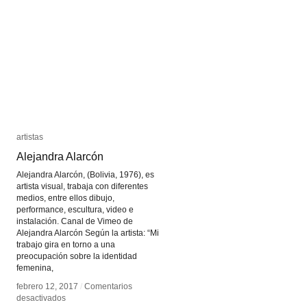
Guerrilla
Guerrilla
Girls
Girls
artistas
artistas
Alejandra Alarcón
Alejandra Alarcón
Alejandra Alarcón, (Bolivia, 1976), es
artista visual, trabaja con diferentes
medios, entre ellos dibujo,
performance, escultura, video e
instalación. Canal de Vimeo de
Alejandra Alarcón Según la artista: “Mi
trabajo gira en torno a una
preocupación sobre la identidad
femenina,
febrero 12, 2017
febrero 12, 2017
/
/
Comentarios
Comentarios
en
en
desactivados
desactivados