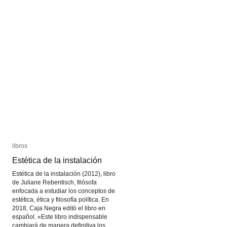
libros
libros
Estética de la instalación
Estética de la instalación
Estética de la instalación (2012), libro
de Juliane Rebentisch, filósofa
enfocada a estudiar los conceptos de
estética, ética y filosofía política. En
2018, Caja Negra editó el libro en
español. «Este libro indispensable
cambiará de manera definitiva los