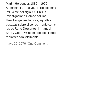
Martin Heidegger, 1889 – 1976,
Alemania. Fue, tal vez, el filósofo más
influyente del siglo XX. En sus
investigaciones rompe con las
filosofías gnoseológicas, aquellas
basadas sobre el conocimiento como
las de René Descartes, Immanuel
Kant y Georg Wilhelm Friedrich Hegel,
replanteando totalmente
mayo 26, 1976
mayo 26, 1976
/
/
One Comment
One Comment