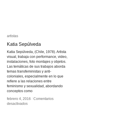
artistas
artistas
Katia Sepúlveda
Katia Sepúlveda
Katia Sepúlveda, (Chile, 1978). Artista
visual, trabaja con performance, video,
instalaciones, foto montajes y objetos.
Las temáticas de sus trabajos aborda
temas transfeministas y anti-
coloniales, especialmente en lo que
refiere a las relaciones entre
feminismo y sexualidad, abordando
conceptos como
febrero 4, 2016
febrero 4, 2016
/
/
Comentarios
Comentarios
en
en
desactivados
desactivados
Katia
Katia
Sepúlveda
Sepúlveda