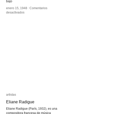
bajo
enero 15, 1948
enero 15, 1948
/
/
Comentarios
Comentarios
en
en
desactivados
desactivados
Kurt
Kurt
Schwitters
Schwitters
(Merz)
(Merz)
artistas
artistas
Eliane Radigue
Eliane Radigue
Eliane Radigue (París, 1932), es una
compositora francesa de música