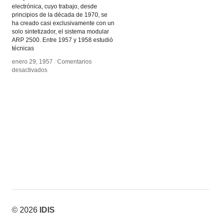
electrónica, cuyo trabajo, desde
principios de la década de 1970, se
ha creado casi exclusivamente con un
solo sintetizador, el sistema modular
ARP 2500. Entre 1957 y 1958 estudió
técnicas
enero 29, 1957
enero 29, 1957
/
/
Comentarios
Comentarios
en
en
desactivados
desactivados
Eliane
Eliane
Radigue
Radigue
© 2026
IDIS