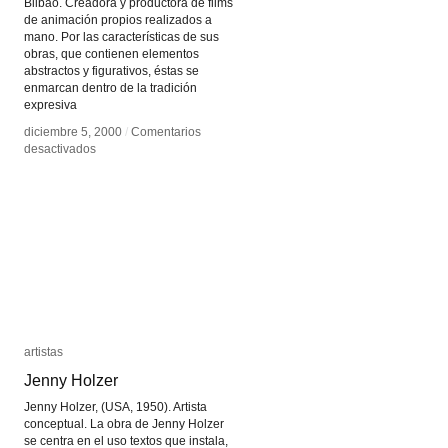
Bilbao. Creadora y productora de films
de animación propios realizados a
mano. Por las características de sus
obras, que contienen elementos
abstractos y figurativos, éstas se
enmarcan dentro de la tradición
expresiva
diciembre 5, 2000
diciembre 5, 2000
/
/
Comentarios
Comentarios
en
en
desactivados
desactivados
Izibene
Izibene
Oñederra
Oñederra
artistas
artistas
Jenny Holzer
Jenny Holzer
Jenny Holzer, (USA, 1950). Artista
conceptual. La obra de Jenny Holzer
se centra en el uso textos que instala,