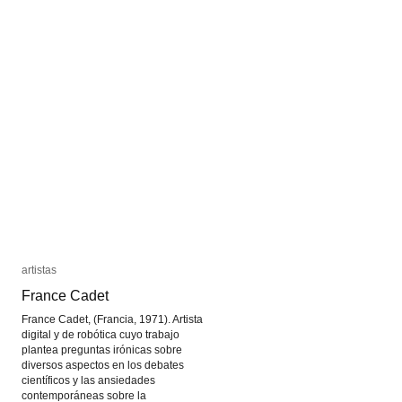
artistas
artistas
France Cadet
France Cadet
France Cadet, (Francia, 1971). Artista
digital y de robótica cuyo trabajo
plantea preguntas irónicas sobre
diversos aspectos en los debates
científicos y las ansiedades
contemporáneas sobre la