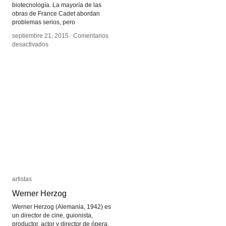
biotecnología. La mayoría de las
obras de France Cadet abordan
problemas serios, pero
septiembre 21, 2015
septiembre 21, 2015
/
/
Comentarios
Comentarios
en
en
desactivados
desactivados
France
France
Cadet
Cadet
artistas
artistas
Werner Herzog
Werner Herzog
Werner Herzog (Alemania, 1942) es
un director de cine, guionista,
productor, actor y director de ópera.