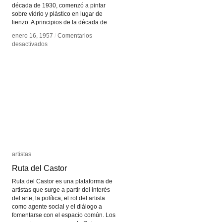
década de 1930, comenzó a pintar
sobre vidrio y plástico en lugar de
lienzo. A principios de la década de
enero 16, 1957
enero 16, 1957
/
/
Comentarios
Comentarios
en
en
desactivados
desactivados
Jim
Jim
Davis
Davis
artistas
artistas
Ruta del Castor
Ruta del Castor
Ruta del Castor es una plataforma de
artistas que surge a partir del interés
del arte, la política, el rol del artista
como agente social y el diálogo a
fomentarse con el espacio común. Los