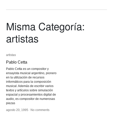
Misma Categoría:
artistas
artistas
artistas
Pablo Cetta
Pablo Cetta
Pablo Cetta es un compositor y
ensayista musical argentino, pionero
en la utilización de recursos
informáticos para la composición
musical. Además de escribir varios
textos y artículos sobre simulación
espacial y procesamientos digital de
audio, es compositor de numerosas
piezas
agosto 20, 1995
agosto 20, 1995
/
/
No comments
No comments