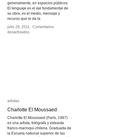
generalmente, en espacios públicos.
El lenguaje es el eje fundamental de
su obra; es el medio, mensaje y
recurso que le da la
julio 29, 2011
julio 29, 2011
/
/
Comentarios
Comentarios
en
en
desactivados
desactivados
Jenny
Jenny
Holzer
Holzer
artistas
artistas
Charlotte El Moussaed
Charlotte El Moussaed
Charlotte El Moussaed (París, 1987)
es una artista, fotógrafa y videasta
franco-marroquí-chilena. Graduada de
la Escuela national superior de las