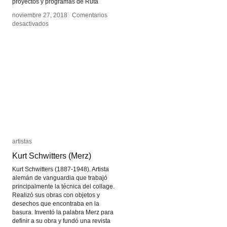
proyectos y programas de Ruta
noviembre 27, 2018
noviembre 27, 2018
/
/
Comentarios
Comentarios
en
en
desactivados
desactivados
Ruta
Ruta
del
del
Castor
Castor
artistas
artistas
Kurt Schwitters (Merz)
Kurt Schwitters (Merz)
Kurt Schwitters (1887-1948). Artista
alemán de vanguardia que trabajó
principalmente la técnica del collage.
Realizó sus obras con objetos y
desechos que encontraba en la
basura. Inventó la palabra Merz para
definir a su obra y fundó una revista