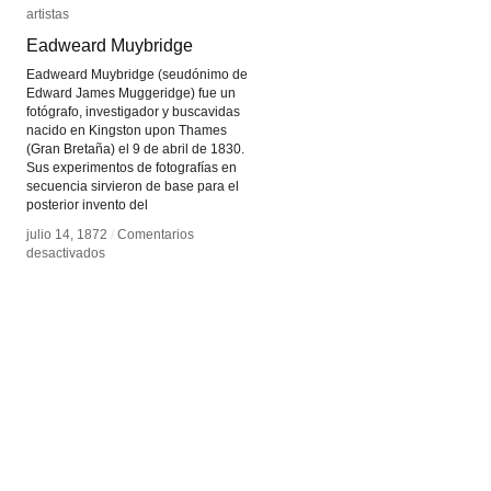
artistas
artistas
Eadweard Muybridge
Eadweard Muybridge
Eadweard Muybridge (seudónimo de
Edward James Muggeridge) fue un
fotógrafo, investigador y buscavidas
nacido en Kingston upon Thames
(Gran Bretaña) el 9 de abril de 1830.
Sus experimentos de fotografías en
secuencia sirvieron de base para el
posterior invento del
julio 14, 1872
julio 14, 1872
/
/
Comentarios
Comentarios
en
en
desactivados
desactivados
Eadweard
Eadweard
Muybridge
Muybridge