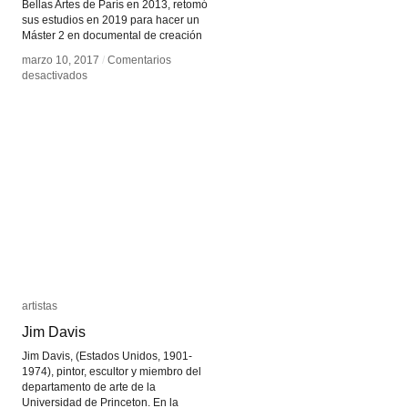
Bellas Artes de París en 2013, retomó
sus estudios en 2019 para hacer un
Máster 2 en documental de creación
marzo 10, 2017
marzo 10, 2017
/
/
Comentarios
Comentarios
en
en
desactivados
desactivados
Charlotte
Charlotte
El
El
Moussaed
Moussaed
artistas
artistas
Jim Davis
Jim Davis
Jim Davis, (Estados Unidos, 1901-
1974), pintor, escultor y miembro del
departamento de arte de la
Universidad de Princeton. En la