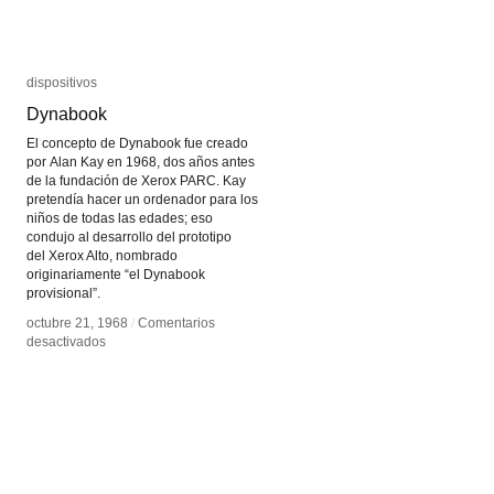
dispositivos
dispositivos
Dynabook
Dynabook
El concepto de Dynabook fue creado
por Alan Kay en 1968, dos años antes
de la fundación de Xerox PARC. Kay
pretendía hacer un ordenador para los
niños de todas las edades; eso
condujo al desarrollo del prototipo
del Xerox Alto, nombrado
originariamente “el Dynabook
provisional”.
octubre 21, 1968
octubre 21, 1968
/
/
Comentarios
Comentarios
en
en
desactivados
desactivados
Dynabook
Dynabook