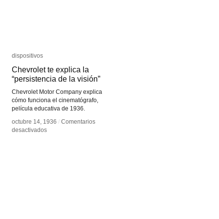
dispositivos
dispositivos
Chevrolet te explica la
Chevrolet te explica la
“persistencia de la visión”
“persistencia de la visión”
Chevrolet Motor Company explica
cómo funciona el cinematógrafo,
película educativa de 1936.
octubre 14, 1936
octubre 14, 1936
/
/
Comentarios
Comentarios
en
en
desactivados
desactivados
Chevrolet
Chevrolet
te
te
explica
explica
la
la
“persistencia
“persistencia
de
de
la
la
visión”
visión”