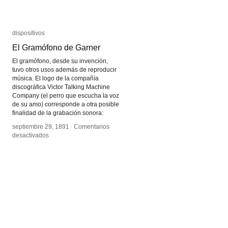
dispositivos
dispositivos
El Gramófono de Garner
El Gramófono de Garner
El gramófono, desde su invención,
tuvo otros usos además de reproducir
música. El logo de la compañía
discográfica Victor Talking Machine
Company (el perro que escucha la voz
de su amo) corresponde a otra posible
finalidad de la grabación sonora:
septiembre 29, 1891
septiembre 29, 1891
/
/
Comentarios
Comentarios
en
en
desactivados
desactivados
El
El
Gramófono
Gramófono
de
de
Garner
Garner