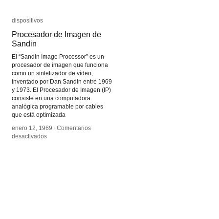
dispositivos
dispositivos
Procesador de Imagen de
Procesador de Imagen de
Sandin
Sandin
El “Sandin Image Processor” es un
procesador de imagen que funciona
como un sintetizador de vídeo,
inventado por Dan Sandin entre 1969
y 1973. El Procesador de Imagen (IP)
consiste en una computadora
analógica programable por cables
que está optimizada
enero 12, 1969
enero 12, 1969
/
/
Comentarios
Comentarios
en
en
desactivados
desactivados
Procesador
Procesador
de
de
Imagen
Imagen
de
de
Sandin
Sandin