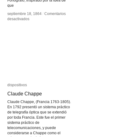
Fonógrafo, inspirado por la idea de
que
septiembre 18, 1864
septiembre 18, 1864
/
/
Comentarios
Comentarios
en
en
desactivados
desactivados
Fonógrafo
Fonógrafo
de
de
Nadar
Nadar
dispositivos
dispositivos
Claude Chappe
Claude Chappe
Claude Chappe, (Francia 1763-1805).
En 1792 presentó un sistema práctico
de telegrafía óptica que se extendió
por toda Francia. Este fue el primer
sistema práctico de
telecomunicaciones, y puede
considerarse a Chappe como el