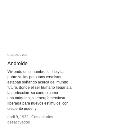
dispositivos
dispositivos
Androide
Androide
Viviendo en el hambre, el frío y la
pobreza, las personas creativas
estaban soñando acerca del mundo
futuro, donde el ser humano llegaría a
la perfección: su cuerpo como
una máquina, su energía nerviosa
liberada para nuevos estímulos, con
creciente poder y
abril 9, 1932
abril 9, 1932
/
/
Comentarios
Comentarios
en
en
desactivados
desactivados
Androide
Androide