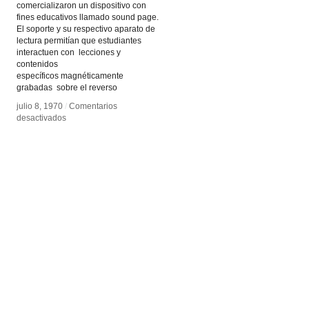
comercializaron un dispositivo con
fines educativos llamado sound page.
El soporte y su respectivo aparato de
lectura permitían que estudiantes
interactuen con lecciones y
contenidos
específicos magnéticamente
grabadas sobre el reverso
julio 8, 1970
julio 8, 1970
/
/
Comentarios
Comentarios
en
en
desactivados
desactivados
Papel
Papel
sonoro
sonoro