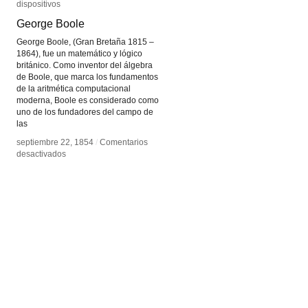
dispositivos
dispositivos
George Boole
George Boole
George Boole, (Gran Bretaña 1815 –
1864), fue un matemático y lógico
británico. Como inventor del álgebra
de Boole, que marca los fundamentos
de la aritmética computacional
moderna, Boole es considerado como
uno de los fundadores del campo de
las
septiembre 22, 1854
septiembre 22, 1854
/
/
Comentarios
Comentarios
en
en
desactivados
desactivados
George
George
Boole
Boole