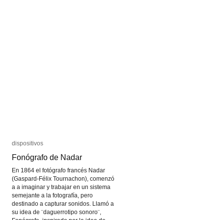
dispositivos
dispositivos
Fonógrafo de Nadar
Fonógrafo de Nadar
En 1864 el fotógrafo francés Nadar
(Gaspard-Félix Tournachon), comenzó
a a imaginar y trabajar en un sistema
semejante a la fotografía, pero
destinado a capturar sonidos. Llamó a
su idea de ¨daguerrotipo sonoro¨,