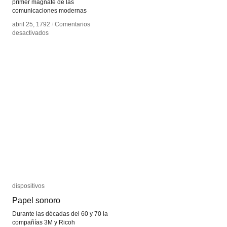
primer magnate de las
comunicaciones modernas
abril 25, 1792
abril 25, 1792
/
/
Comentarios
Comentarios
en
en
desactivados
desactivados
Claude
Claude
Chappe
Chappe
dispositivos
dispositivos
Papel sonoro
Papel sonoro
Durante las décadas del 60 y 70 la
compañías 3M y Ricoh