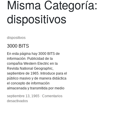
Misma Categoría:
dispositivos
dispositivos
dispositivos
3000 BITS
3000 BITS
En esta página hay 3000 BITS de
información. Publicidad de la
compañia Western Electric en la
Revista National Geographic,
septiembre de 1965. Introduce para el
público masivo y de manera didáctica
el concepto de información
almacenada y transmitida por medio
septiembre 13, 1965
septiembre 13, 1965
/
/
Comentarios
Comentarios
en
en
desactivados
desactivados
3000
3000
BITS
BITS