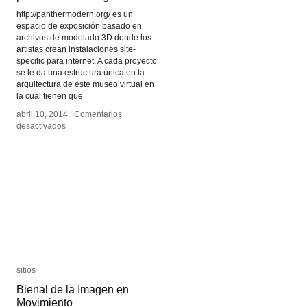
http://panthermodern.org/ es un
espacio de exposición basado en
archivos de modelado 3D donde los
artistas crean instalaciones site-
specific para internet. A cada proyecto
se le da una estructura única en la
arquitectura de este museo virtual en
la cual tienen que
abril 10, 2014
abril 10, 2014
/
/
Comentarios
Comentarios
en
en
desactivados
desactivados
panthermodern.org
panthermodern.org
sitios
sitios
Bienal de la Imagen en
Bienal de la Imagen en
Movimiento
Movimiento