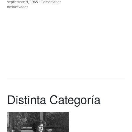
septiembre 9, 1965
septiembre 9, 1965
/
/
Comentarios
Comentarios
en
en
desactivados
desactivados
Nam
Nam
June
June
Paik
Paik
Distinta Categoría