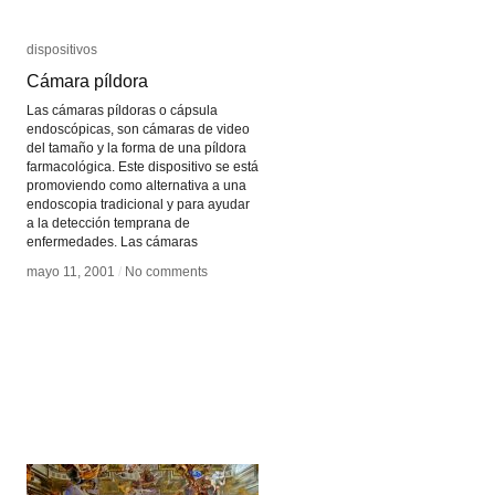
Ayrton
Ayrton
dispositivos
dispositivos
Cámara píldora
Cámara píldora
Las cámaras píldoras o cápsula
endoscópicas, son cámaras de video
del tamaño y la forma de una píldora
farmacológica. Este dispositivo se está
promoviendo como alternativa a una
endoscopia tradicional y para ayudar
a la detección temprana de
enfermedades. Las cámaras
mayo 11, 2001
mayo 11, 2001
/
/
No comments
No comments