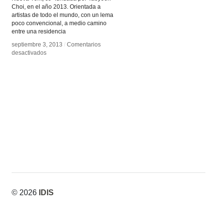
Choi, en el año 2013. Orientada a
artistas de todo el mundo, con un lema
poco convencional, a medio camino
entre una residencia
septiembre 3, 2013
septiembre 3, 2013
/
/
Comentarios
Comentarios
en
en
desactivados
desactivados
Escuela
Escuela
de
de
Computación
Computación
Poética
Poética
© 2026
IDIS