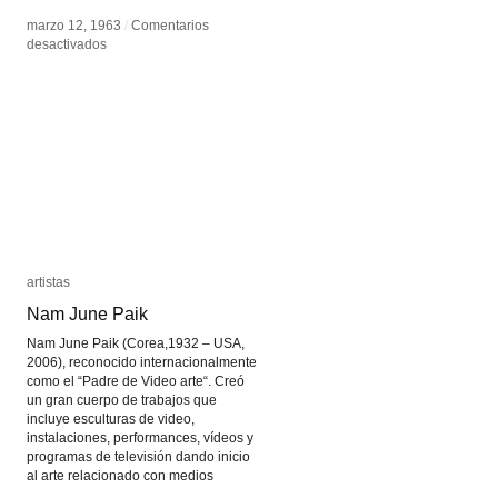
marzo 12, 1963
marzo 12, 1963
/
/
Comentarios
Comentarios
en
en
desactivados
desactivados
Andy
Andy
Warhol
Warhol
artistas
artistas
Nam June Paik
Nam June Paik
Nam June Paik (Corea,1932 – USA,
2006), reconocido internacionalmente
como el “Padre de Video arte“. Creó
un gran cuerpo de trabajos que
incluye esculturas de video,
instalaciones, performances, vídeos y
programas de televisión dando inicio
al arte relacionado con medios