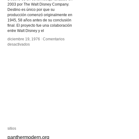
2003 por The Walt Disney Company.
Destino es único por que su
producción comenzó originalmente en
1945, 58 años antes de su conclusión
final. El proyecto fue una colaboración
entre Walt Disney y el
diciembre 19, 1976
diciembre 19, 1976
/
/
Comentarios
Comentarios
en
en
desactivados
desactivados
Destino
Destino
sitios
sitios
panthermodern.org
panthermodern.org