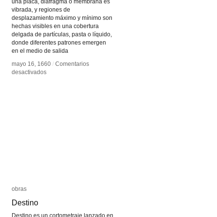
una placa, diafragma o membrana es
vibrada, y regiones de
desplazamiento máximo y mínimo son
hechas visibles en una cobertura
delgada de partículas, pasta o líquido,
donde diferentes patrones emergen
en el medio de salida
mayo 16, 1660
mayo 16, 1660
/
/
Comentarios
Comentarios
en
en
desactivados
desactivados
Cimática
Cimática
obras
obras
Destino
Destino
Destino es un cortometraje lanzado en