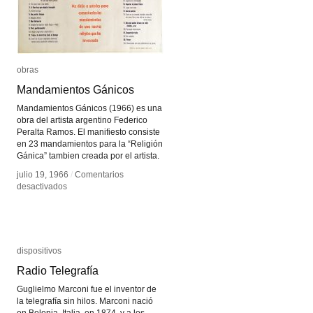
obras
obras
Mandamientos Gánicos
Mandamientos Gánicos
Mandamientos Gánicos (1966) es una
obra del artista argentino Federico
Peralta Ramos. El manifiesto consiste
en 23 mandamientos para la “Religión
Gánica” tambien creada por el artista.
julio 19, 1966
julio 19, 1966
/
/
Comentarios
Comentarios
en
en
desactivados
desactivados
Mandamientos
Mandamientos
Gánicos
Gánicos
dispositivos
dispositivos
Radio Telegrafía
Radio Telegrafía
Guglielmo Marconi fue el inventor de
la telegrafía sin hilos. Marconi nació