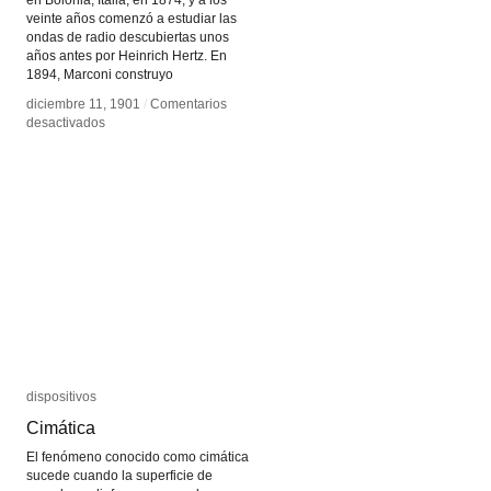
en Bolonia, Italia, en 1874, y a los
veinte años comenzó a estudiar las
ondas de radio descubiertas unos
años antes por Heinrich Hertz. En
1894, Marconi construyo
diciembre 11, 1901
diciembre 11, 1901
/
/
Comentarios
Comentarios
en
en
desactivados
desactivados
Radio
Radio
Telegrafía
Telegrafía
dispositivos
dispositivos
Cimática
Cimática
El fenómeno conocido como cimática
sucede cuando la superficie de