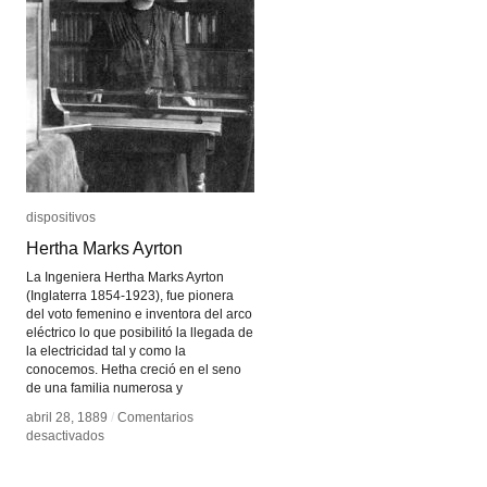
dispositivos
dispositivos
Hertha Marks Ayrton
Hertha Marks Ayrton
La Ingeniera Hertha Marks Ayrton
(Inglaterra 1854-1923), fue pionera
del voto femenino e inventora del arco
eléctrico lo que posibilitó la llegada de
la electricidad tal y como la
conocemos. Hetha creció en el seno
de una familia numerosa y
abril 28, 1889
abril 28, 1889
/
/
Comentarios
Comentarios
en
en
desactivados
desactivados
Hertha
Hertha
Marks
Marks