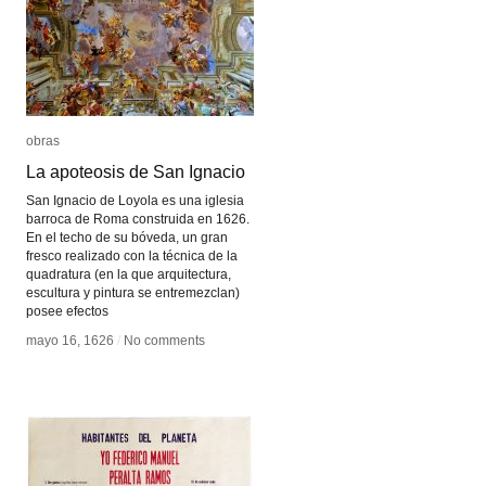
obras
obras
La apoteosis de San Ignacio
La apoteosis de San Ignacio
San Ignacio de Loyola es una iglesia
barroca de Roma construida en 1626.
En el techo de su bóveda, un gran
fresco realizado con la técnica de la
quadratura (en la que arquitectura,
escultura y pintura se entremezclan)
posee efectos
mayo 16, 1626
mayo 16, 1626
/
/
No comments
No comments