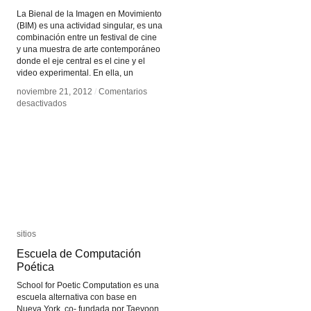
La Bienal de la Imagen en Movimiento
(BIM) es una actividad singular, es una
combinación entre un festival de cine
y una muestra de arte contemporáneo
donde el eje central es el cine y el
video experimental. En ella, un
noviembre 21, 2012
noviembre 21, 2012
/
/
Comentarios
Comentarios
en
en
desactivados
desactivados
Bienal
Bienal
de
de
la
la
Imagen
Imagen
en
en
Movimiento
Movimiento
sitios
sitios
Escuela de Computación
Escuela de Computación
Poética
Poética
School for Poetic Computation es una
escuela alternativa con base en
Nueva York, co- fundada por Taeyoon