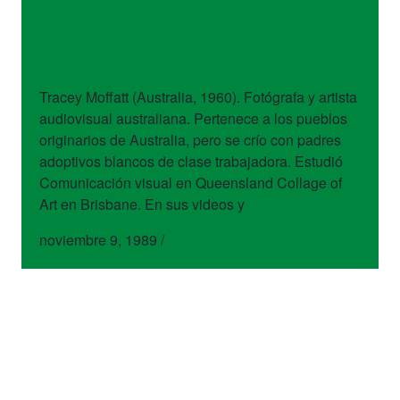
artistas
Tracey Moffatt
Tracey Moffatt (Australia, 1960). Fotógrafa y artista
audiovisual australiana. Pertenece a los pueblos
originarios de Australia, pero se crío con padres
adoptivos blancos de clase trabajadora. Estudió
Comunicación visual en Queensland Collage of
Art en Brisbane. En sus videos y
noviembre 9, 1989
/