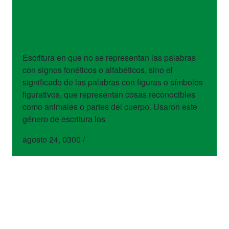
términos
Jeroglífico
Escritura en que no se representan las palabras
con signos fonéticos o alfabéticos, sino el
significado de las palabras con figuras o símbolos
figurativos, que representan cosas reconocibles
como animales o partes del cuerpo. Usaron este
género de escritura los
agosto 24, 0300
/