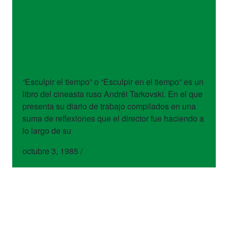
libros
Esculpir en el
tiempo
“Esculpir el tiempo” o “Esculpir en el tiempo” es un
libro del cineasta ruso Andréi Tarkovski. En el que
presenta su diario de trabajo compilados en una
suma de reflexiones que el director fue haciendo a
lo largo de su
octubre 3, 1985
/