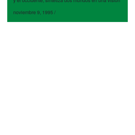
y el occidente, sintetiza dos mundos en una visión
noviembre 9, 1995
/