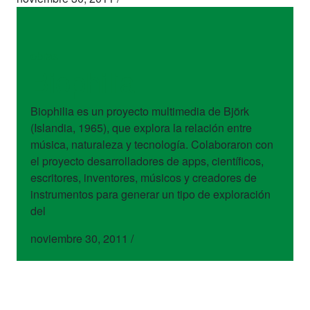
obras
Biophilia
Biophilia es un proyecto multimedia de Björk
(Islandia, 1965), que explora la relación entre
música, naturaleza y tecnología. Colaboraron con
el proyecto desarrolladores de apps, científicos,
escritores, inventores, músicos y creadores de
instrumentos para generar un tipo de exploración
del
noviembre 30, 2011
/