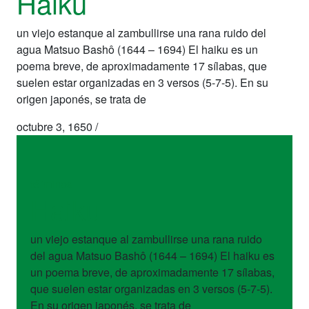
Haiku
un viejo estanque al zambullirse una rana ruido del
agua Matsuo Bashô (1644 – 1694) El haiku es un
poema breve, de aproximadamente 17 sílabas, que
suelen estar organizadas en 3 versos (5-7-5). En su
origen japonés, se trata de
octubre 3, 1650
/
términos
Haiku
un viejo estanque al zambullirse una rana ruido
del agua Matsuo Bashô (1644 – 1694) El haiku es
un poema breve, de aproximadamente 17 sílabas,
que suelen estar organizadas en 3 versos (5-7-5).
En su origen japonés, se trata de