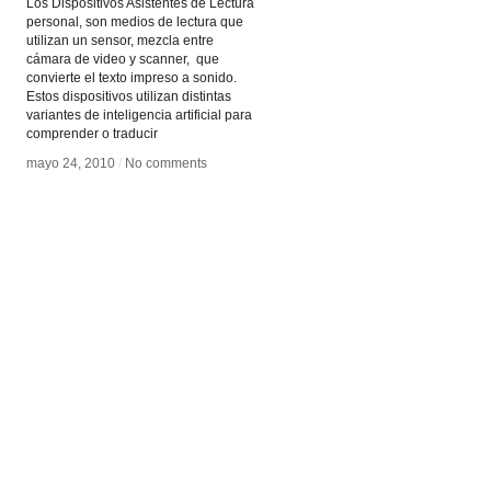
Los Dispositivos Asistentes de Lectura
personal, son medios de lectura que
utilizan un sensor, mezcla entre
cámara de video y scanner, que
convierte el texto impreso a sonido.
Estos dispositivos utilizan distintas
variantes de inteligencia artificial para
comprender o traducir
mayo 24, 2010
mayo 24, 2010
/
/
No comments
No comments