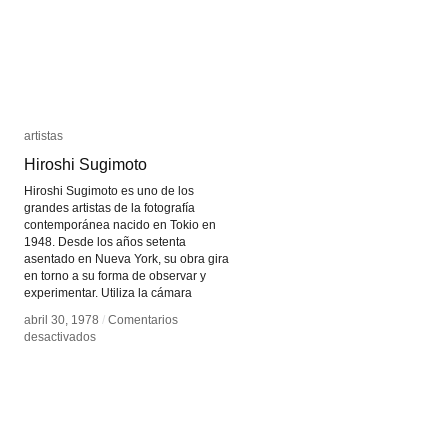
artistas
artistas
Hiroshi Sugimoto
Hiroshi Sugimoto
Hiroshi Sugimoto es uno de los
grandes artistas de la fotografía
contemporánea nacido en Tokio en
1948. Desde los años setenta
asentado en Nueva York, su obra gira
en torno a su forma de observar y
experimentar. Utiliza la cámara
abril 30, 1978
abril 30, 1978
/
/
Comentarios
Comentarios
en
en
desactivados
desactivados
Hiroshi
Hiroshi
Sugimoto
Sugimoto