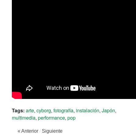
Tags:
arte
,
cyborg
,
fotografía
,
instalación
,
Japón
,
multimedia
,
performance
,
pop
« Anterior
/
Siguiente