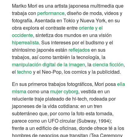
Mariko Mori es una artista japonesa multimedia que
trabaja con
performance
, diseño de moda, videos y
fotografía. Asentada en Tokio y Nueva York, en su
obra explora el contraste entre
oriente y el
occidente
, sintetiza dos mundos en una visión
hiperrealista
. Sus intereses por el budismo y el
shintosimo japonés están
reflejados
en sus
trabajos, así como también la tecnología, la
manipulación digital de la imagen
, la
ciencia ficción
,
el
techno
y el Neo-Pop, los comics y la publicidad.
En sus primeros trabajos fotográficos, Mori posa
ella
misma
como una
mujer cyborg
, vestida en un
reluciente traje plateado de hi-tech, rodeada por
japoneses de la vida cotidiana: en un tren
subterráneo que, por como la foto esta tomada,
parece como un UFO circular (Subway, 1994);
frente a un edificio de oficinas, donde ofrece té a los
hombres de negocios que transitan (Tea Ceremony