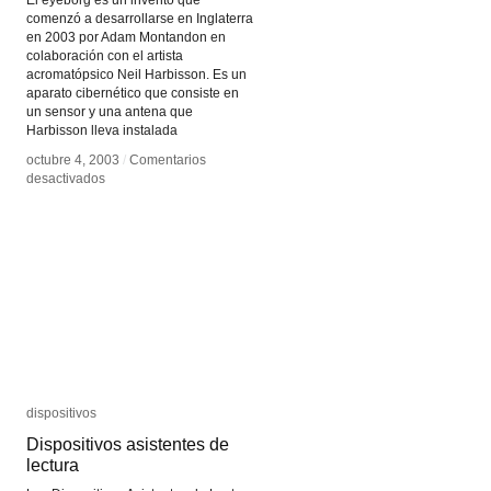
El eyeborg es un invento que
comenzó a desarrollarse en Inglaterra
en 2003 por Adam Montandon en
colaboración con el artista
acromatópsico Neil Harbisson. Es un
aparato cibernético que consiste en
un sensor y una antena que
Harbisson lleva instalada
octubre 4, 2003
octubre 4, 2003
/
/
Comentarios
Comentarios
en
en
desactivados
desactivados
Eyeborg
Eyeborg
dispositivos
dispositivos
Dispositivos asistentes de
Dispositivos asistentes de
lectura
lectura