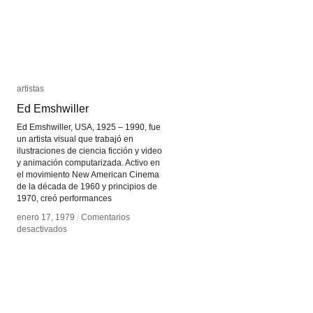
artistas
artistas
Ed Emshwiller
Ed Emshwiller
Ed Emshwiller, USA, 1925 – 1990, fue
un artista visual que trabajó en
ilustraciones de ciencia ficción y video
y animación computarizada. Activo en
el movimiento New American Cinema
de la década de 1960 y principios de
1970, creó performances
enero 17, 1979
enero 17, 1979
/
/
Comentarios
Comentarios
en
en
desactivados
desactivados
Ed
Ed
Emshwiller
Emshwiller