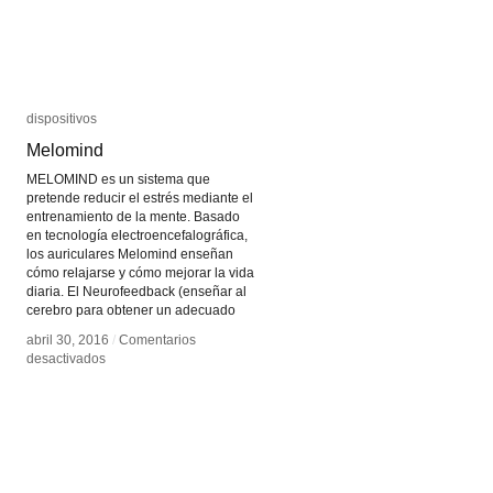
dispositivos
dispositivos
Melomind
Melomind
MELOMIND es un sistema que
pretende reducir el estrés mediante el
entrenamiento de la mente. Basado
en tecnología electroencefalográfica,
los auriculares Melomind enseñan
cómo relajarse y cómo mejorar la vida
diaria. El Neurofeedback (enseñar al
cerebro para obtener un adecuado
abril 30, 2016
abril 30, 2016
/
/
Comentarios
Comentarios
en
en
desactivados
desactivados
Melomind
Melomind