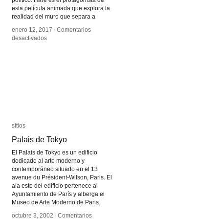
político. Hare es el protagonista de
esta película animada que explora la
realidad del muro que separa a
enero 12, 2017
enero 12, 2017
/
/
Comentarios
Comentarios
en
en
desactivados
desactivados
Muro
Muro
sitios
sitios
Palais de Tokyo
Palais de Tokyo
El Palais de Tokyo es un edificio
dedicado al arte moderno y
contemporáneo situado en el 13
avenue du Président-Wilson, Paris. El
ala este del edificio pertenece al
Ayuntamiento de París y alberga el
Museo de Arte Moderno de Paris.
octubre 3, 2002
octubre 3, 2002
/
/
Comentarios
Comentarios