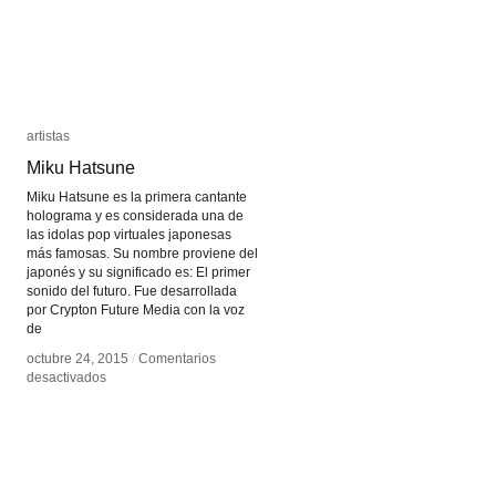
artistas
artistas
Miku Hatsune
Miku Hatsune
Miku Hatsune es la primera cantante
holograma y es considerada una de
las idolas pop virtuales japonesas
más famosas. Su nombre proviene del
japonés y su significado es: El primer
sonido del futuro. Fue desarrollada
por Crypton Future Media con la voz
de
octubre 24, 2015
octubre 24, 2015
/
/
Comentarios
Comentarios
en
en
desactivados
desactivados
Miku
Miku
Hatsune
Hatsune