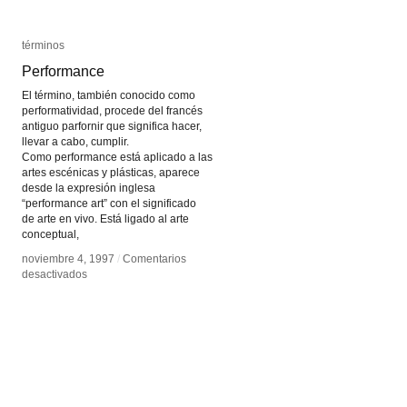
términos
términos
Performance
Performance
El término, también conocido como
performatividad, procede del francés
antiguo parfornir que significa hacer,
llevar a cabo, cumplir.
Como performance está aplicado a las
artes escénicas y plásticas, aparece
desde la expresión inglesa
“performance art” con el significado
de arte en vivo. Está ligado al arte
conceptual,
noviembre 4, 1997
noviembre 4, 1997
/
/
Comentarios
Comentarios
en
en
desactivados
desactivados
Performance
Performance