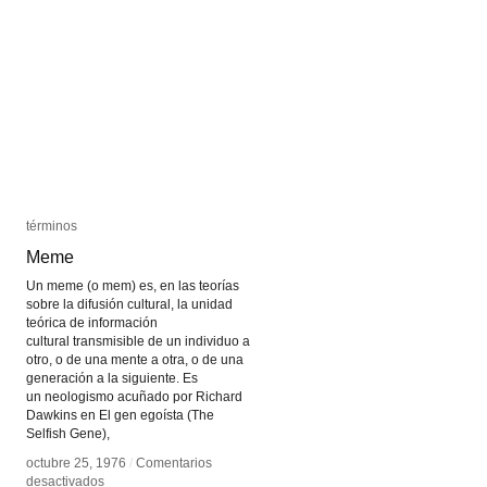
términos
términos
Meme
Meme
Un meme (o mem) es, en las teorías
sobre la difusión cultural, la unidad
teórica de información
cultural transmisible de un individuo a
otro, o de una mente a otra, o de una
generación a la siguiente. Es
un neologismo acuñado por Richard
Dawkins en El gen egoísta (The
Selfish Gene),
octubre 25, 1976
octubre 25, 1976
/
/
Comentarios
Comentarios
en
en
desactivados
desactivados