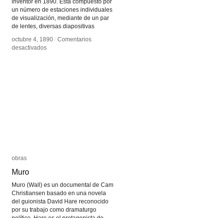
inventor en 1890. Esta compuesto por
un número de estaciones individuales
de visualización, mediante de un par
de lentes, diversas diapositivas
octubre 4, 1890
octubre 4, 1890
/
/
Comentarios
Comentarios
en
en
desactivados
desactivados
Kaiserpanorama
Kaiserpanorama
obras
obras
Muro
Muro
Muro (Wall) es un documental de Cam
Christiansen basado en una novela
del guionista David Hare reconocido
por su trabajo como dramaturgo