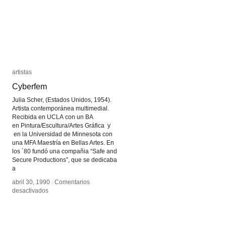
artistas
artistas
Cyberfem
Cyberfem
Julia Scher, (Estados Unidos, 1954).
Artista contemporánea multimedial.
Recibida en UCLA con un BA
en Pintura/Escultura/Artes Gráfica y
en la Universidad de Minnesota con
una MFA Maestría en Bellas Artes. En
los ´80 fundó una compañia “Safe and
Secure Productions”, que se dedicaba
a
abril 30, 1990
abril 30, 1990
/
/
Comentarios
Comentarios
en
en
desactivados
desactivados
Cyberfem
Cyberfem