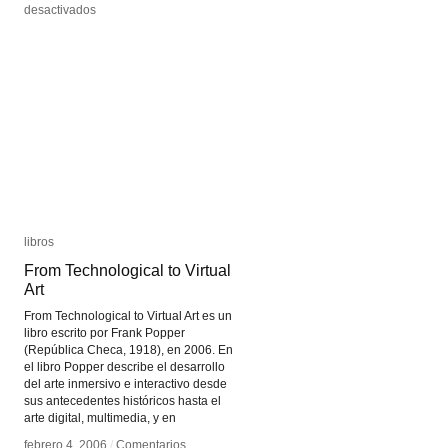
en
en
desactivados
desactivados
Palais
Palais
de
de
Tokyo
Tokyo
libros
libros
From Technological to Virtual
From Technological to Virtual
Art
Art
From Technological to Virtual Art es un
libro escrito por Frank Popper
(República Checa, 1918), en 2006. En
el libro Popper describe el desarrollo
del arte inmersivo e interactivo desde
sus antecedentes históricos hasta el
arte digital, multimedia, y en
febrero 4, 2006
febrero 4, 2006
/
/
Comentarios
Comentarios