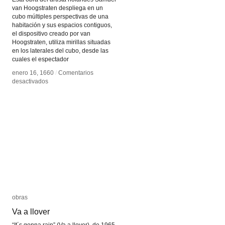
van Hoogstraten despliega en un
cubo múltiples perspectivas de una
habitación y sus espacios contiguos,
el dispositivo creado por van
Hoogstraten, utiliza mirillas situadas
en los laterales del cubo, desde las
cuales el espectador
enero 16, 1660
enero 16, 1660
/
/
Comentarios
Comentarios
en
en
desactivados
desactivados
Interior
Interior
de
de
una
una
casa
casa
holandesa
holandesa
obras
obras
Va a llover
Va a llover