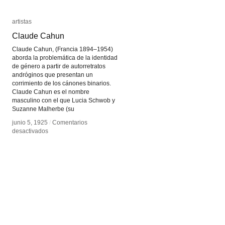
artistas
artistas
Claude Cahun
Claude Cahun
Claude Cahun, (Francia 1894–1954)
aborda la problemática de la identidad
de género a partir de autorretratos
andróginos que presentan un
corrimiento de los cánones binarios.
Claude Cahun es el nombre
masculino con el que Lucia Schwob y
Suzanne Malherbe (su
junio 5, 1925
junio 5, 1925
/
/
Comentarios
Comentarios
en
en
desactivados
desactivados
Claude
Claude
Cahun
Cahun