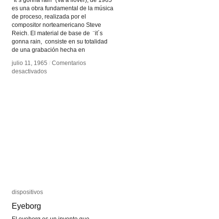
“It´s gonna rain” (Va a llover), de 1965
es una obra fundamental de la música
de proceso, realizada por el
compositor norteamericano Steve
Reich. El material de base de ¨it´s
gonna rain, consiste en su totalidad
de una grabación hecha en
julio 11, 1965
julio 11, 1965
/
/
Comentarios
Comentarios
en
en
desactivados
desactivados
Va
Va
a
a
llover
llover
dispositivos
dispositivos
Eyeborg
Eyeborg