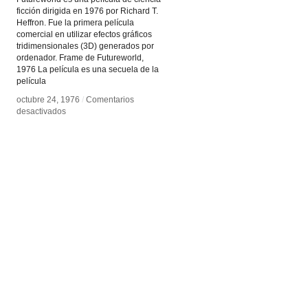
ficción dirigida en 1976 por Richard T.
Heffron. Fue la primera película
comercial en utilizar efectos gráficos
tridimensionales (3D) generados por
ordenador. Frame de Futureworld,
1976 La película es una secuela de la
película
octubre 24, 1976
octubre 24, 1976
/
/
Comentarios
Comentarios
en
en
desactivados
desactivados
Futureworld
Futureworld