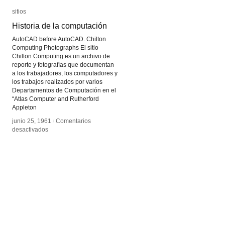
sitios
sitios
Historia de la computación
Historia de la computación
AutoCAD before AutoCAD. Chilton
Computing Photographs El sitio
Chilton Computing es un archivo de
reporte y fotografías que documentan
a los trabajadores, los computadores y
los trabajos realizados por varios
Departamentos de Computación en el
“Atlas Computer and Rutherford
Appleton
junio 25, 1961
junio 25, 1961
/
/
Comentarios
Comentarios
en
en
desactivados
desactivados
Historia
Historia
de
de
la
la
computación
computación