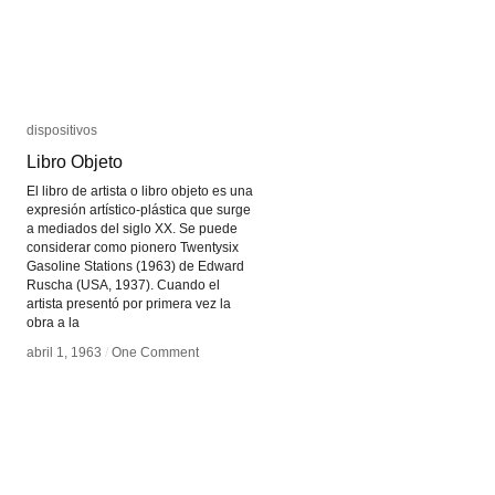
dispositivos
dispositivos
Libro Objeto
Libro Objeto
El libro de artista o libro objeto es una
expresión artístico-plástica que surge
a mediados del siglo XX. Se puede
considerar como pionero Twentysix
Gasoline Stations (1963) de Edward
Ruscha (USA, 1937). Cuando el
artista presentó por primera vez la
obra a la
abril 1, 1963
abril 1, 1963
/
/
One Comment
One Comment