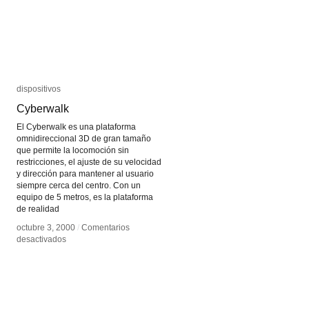
dispositivos
dispositivos
Cyberwalk
Cyberwalk
El Cyberwalk es una plataforma
omnidireccional 3D de gran tamaño
que permite la locomoción sin
restricciones, el ajuste de su velocidad
y dirección para mantener al usuario
siempre cerca del centro. Con un
equipo de 5 metros, es la plataforma
de realidad
octubre 3, 2000
octubre 3, 2000
/
/
Comentarios
Comentarios
en
en
desactivados
desactivados
Cyberwalk
Cyberwalk