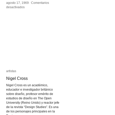
agosto 17, 1969
agosto 17, 1969
/
/
Comentarios
Comentarios
en
en
desactivados
desactivados
Kenneth
Kenneth
Anger
Anger
artistas
artistas
Nigel Cross
Nigel Cross
Nigel Cross es un académico,
educador e investigador británico
sobre diseño, profesor emérito de
estudios de diseño en The Open
University (Reino Unido) y reactor jefe
de la revista “Design Studies”. Es una
de los personajes principales en la