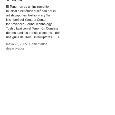
El Tenori-on es un instrumento
musical electrónico diseñado por el
artista japonés Toshio Iwai y Yu
Nishibori del Yamaha Center
for Advanced Sound Technology.
Toshio Iwai con el Tenori-0n Consiste
de una pantalla portátil compuesta por
una grilla de 16×16 interruptores LED
mayo 23, 2005
mayo 23, 2005
/
/
Comentarios
Comentarios
en
en
desactivados
desactivados
Tenori-
Tenori-
on
on