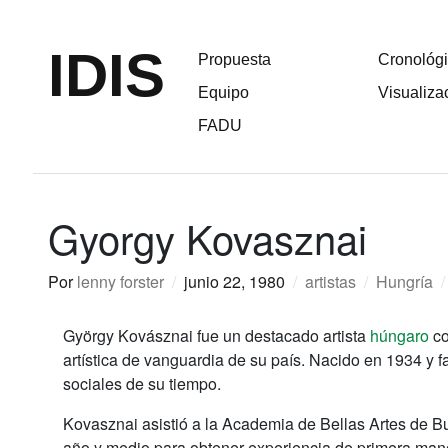
IDIS
Propuesta
Cronológ
Equipo
Visualiza
FADU
Gyorgy Kovasznai
Por
lenny forster
/
junio 22, 1980
/
artistas
/
Hungría
/
György Kovásznai fue un destacado artista
húngaro
co
artística de vanguardia de su país. Nacido en 1934 y f
sociales de su tiempo.
Kovasznai asistió a la Academia de Bellas Artes de B
año y medio para obtener experiencia de primera mano 