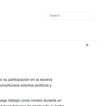
or su participación en la escena
tumultuosos eventos políticos y
Luego trabajó como minero durante un
 descubrir que “la gente odia la lucha,