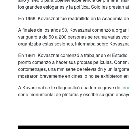
los grandes eslóganes y la política. Solo les prestan 
En 1956, Kovasznai fue readmitido en la Academia de B
A finales de los años 50, Kovasznai comenzó a organiz
vanguardia de 50 a 200 personas se reunía varias ve
organizaba estas sesiones, informaba sobre Kovasznai 
En 1961, Kovasznai comenzó a trabajar en el Estudio 
pronto comenzó a hacer sus propias películas. Continuó
cortometrajes, una miniserie de televisión y un largo
mostraron brevemente en cines, o no se exhibieron en 
A Kovasznai se le diagnosticó una forma grave de
leu
serie monumental de pinturas y escribir su gran ensay