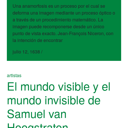
Una anamorfosis es un proceso por el cual se
deforma una imagen mediante un proceso óptico o
a través de un procedimiento matemático. La
imagen puede recomponerse desde un único
punto de vista exacto. Jean-François Niceron, con
la intención de encontrar
julio 12, 1638
/
One Comment
artistas
El mundo visible y el
mundo invisible de
Samuel van
Hoogstraten