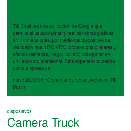
dispositivos
Tilt Brush
Tilt Brush es una aplicación de Google que
permite al usuario pintar y realizar obras gráficas
en 3 dimensiones, por medio del dispositivo de
realidad virtual HTC VIVE, proporciona pinceles y
efectos (estrellas, fuego, luz, etc) para pintar en
un lienzo tridimensional. Esta experiencia creada
por la empresa de
mayo 28, 2016
/
Comentarios desactivados
en Tilt
Brush
dispositivos
Camera Truck