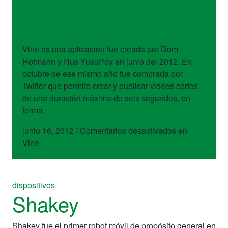
dispositivos
Vine
Vine es una aplicación fue creada por Dom
Hofmann y Rus YusuPov en junio del 2012. En
octubre de ese mismo año fue comprada por
Twitter que permite crear y publicar videos cortos,
de una duración máxima de seis segundos, en
forma
junio 16, 2012
/
Comentarios desactivados
en
Vine
dispositivos
Shakey
Shakey fue el primer robot móvil de propósito general en