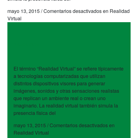
mayo 13, 2015
/
Comentarios desactivados
en Realidad
Virtual
dispositivos
Realidad Virtual
El término “Realidad Virtual” se refiere típicamente
a tecnologías computarizadas que utilizan
distintos dispositivos visores para generar
imágenes, sonidos y otras sensaciones realistas
que replican un ambiente real o crean uno
imaginario. La realidad virtual también simula la
presencia física del
mayo 13, 2015
/
Comentarios desactivados
en
Realidad Virtual