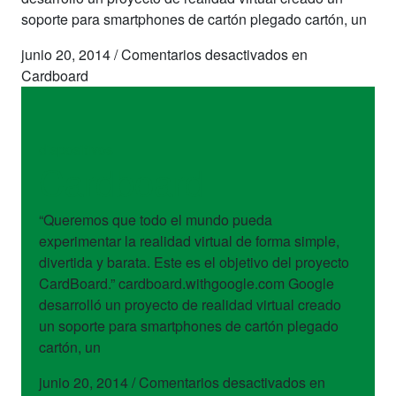
soporte para smartphones de cartón plegado cartón, un
junio 20, 2014
/
Comentarios desactivados
en
Cardboard
dispositivos
Cardboard
“Queremos que todo el mundo pueda
experimentar la realidad virtual de forma simple,
divertida y barata. Este es el objetivo del proyecto
CardBoard.” cardboard.withgoogle.com Google
desarrolló un proyecto de realidad virtual creado
un soporte para smartphones de cartón plegado
cartón, un
junio 20, 2014
/
Comentarios desactivados
en