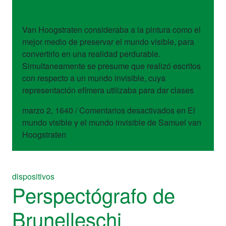
Hoogstraten
Van Hoogstraten consideraba a la pintura como el
mejor medio de preservar el mundo visible, para
convertirlo en una realidad perdurable.
Simultaneamente se presume que realizó escritos
con respecto a un mundo invisible, cuya
representación efímera utilizaba para dar clases
marzo 2, 1640
/
Comentarios desactivados
en El
mundo visible y el mundo invisible de Samuel van
Hoogstraten
dispositivos
Perspectógrafo de
Brunelleschi