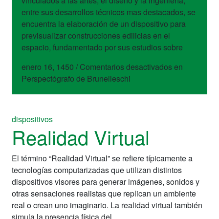
vinculados a las artes, el diseño y la ingeniería,
entre sus desarrollos técnicos mas destacados, se
encuentra la elaboración de un dispositivo para
previsualizar construcciones edilicias en el
espacio, fundamentado por sus estudios sobre
enero 16, 1450
/
Comentarios desactivados
en
Perspectógrafo de Brunelleschi
dispositivos
Realidad Virtual
El término “Realidad Virtual” se refiere típicamente a
tecnologías computarizadas que utilizan distintos
dispositivos visores para generar imágenes, sonidos y
otras sensaciones realistas que replican un ambiente
real o crean uno imaginario. La realidad virtual también
simula la presencia física del