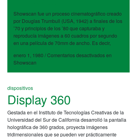
Showscan
Showscan fue un proceso cinematográfico creado
por Douglas Trumbull (USA, 1942) a finales de los
’70 y principios de los ’80 que capturaba y
reproducía imágenes a 60 cuadros por segundo
en una película de 70mm de ancho. Es decir,
enero 1, 1980
/
Comentarios desactivados
en
Showscan
dispositivos
Display 360
Gestada en el Instituto de Tecnologías Creativas de la
Universidad del Sur de California desarrolló la pantalla
holográfica de 360 grados, proyecta imágenes
tridimensionales que se pueden ver prácticamente