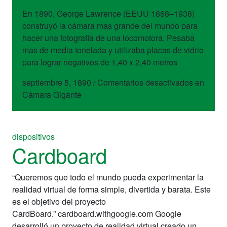
En 1890, George Lawrence (EEUU 1868–1938)
construyó la cámara mas grande del mundo para
hacer una fotografía de una locomotora. Pesaba
mas de media tonelada y utilizaba placas de vidrio
para lograr negativos de 1,40 x 2,40 metros
septiembre 5, 1890
/
Comentarios desactivados
en
Cámara Gigante
dispositivos
Cardboard
“Queremos que todo el mundo pueda experimentar la
realidad virtual de forma simple, divertida y barata. Este
es el objetivo del proyecto
CardBoard.” cardboard.withgoogle.com Google
desarrolló un proyecto de realidad virtual creado un