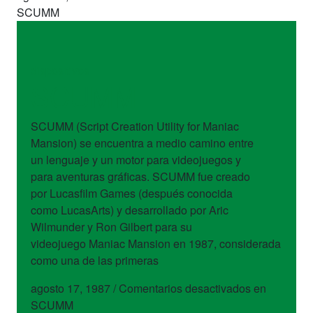
SCUMM
dispositivos
SCUMM
SCUMM (Script Creation Utility for Maniac
Mansion) se encuentra a medio camino entre
un lenguaje y un motor para videojuegos y
para aventuras gráficas. SCUMM fue creado
por Lucasfilm Games (después conocida
como LucasArts) y desarrollado por Aric
Wilmunder y Ron Gilbert para su
videojuego Maniac Mansion en 1987, considerada
como una de las primeras
agosto 17, 1987
/
Comentarios desactivados
en
SCUMM