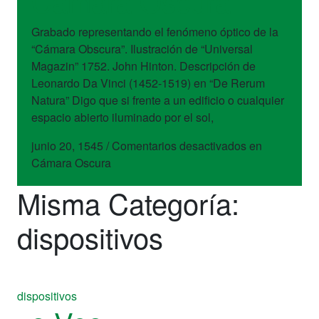
Cámara Oscura
Grabado representando el fenómeno óptico de la
“Cámara Obscura”. Ilustración de “Universal
Magazin” 1752. John Hinton. Descripción de
Leonardo Da Vinci (1452-1519) en “De Rerum
Natura” Digo que si frente a un edificio o cualquier
espacio abierto iluminado por el sol,
junio 20, 1545
/
Comentarios desactivados
en
Cámara Oscura
Misma Categoría:
dispositivos
dispositivos