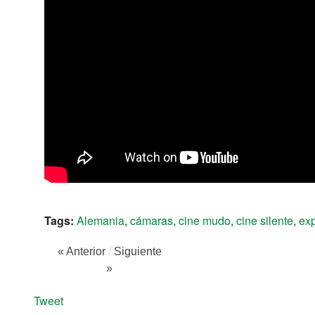
Tags:
Alemania
,
cámaras
,
cine mudo
,
cine silente
,
ex
« Anterior
/
Siguiente
»
Tweet