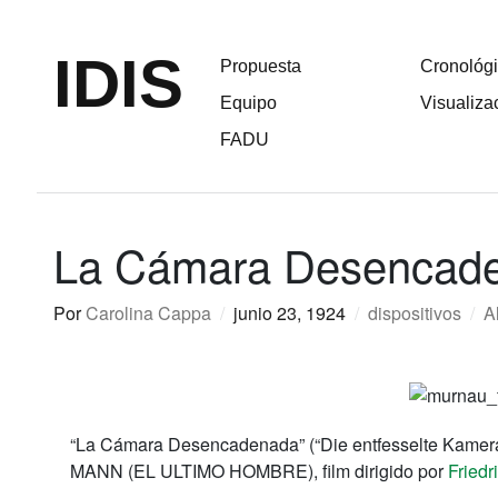
IDIS
Propuesta
Cronológ
Equipo
Visualiza
FADU
La Cámara Desencad
Por
Carolina Cappa
/
junio 23, 1924
/
dispositivos
/
A
“La Cámara Desencadenada” (“Die entfesselte Kamera”
MANN (EL ULTIMO HOMBRE), film dirigido por
Fried