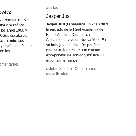
artistas
artistas
owicz
owicz
Jesper Just
Jesper Just
z (Polonia 1926-
Jesper Just (Dinamarca, 1974). Artista
tor cibernético
licenciado de la Real Academia de
e los años 1960 y
Bellas Artes de Dinamarca.
0. Sus esculturas
Actualmente vive en Nueva York. En
cción entre sus
su trabajo en el cine, Jesper Just
 y el público. Fue un
enlaza imágenes de una calidad
 de las
excepcional de sonido y música. El
enigma interrumpe
omentarios
omentarios
octubre 3, 2015
octubre 3, 2015
/
/
Comentarios
Comentarios
en
en
desactivados
desactivados
ard
ard
Jesper
Jesper
towicz
towicz
Just
Just