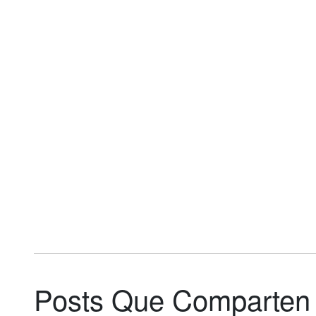
Schüfftan
Schüfftan
Posts Que Comparten