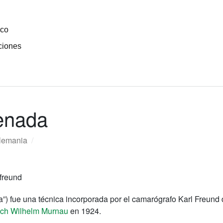
ico
ciones
enada
lemania
/
) fue una técnica incorporada por el camarógrafo Karl Freun
rich Wilhelm Murnau
en 1924.