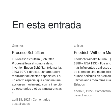
En esta entrada
términos
términos
artistas
artistas
Proceso Schüfftan
Proceso Schüfftan
Friedrich Wilhelm M
Friedrich Wilhelm M
El Proceso Schüfftan (Schüfftan
Friedrich Wilhelm Murnau,
Process) lleva el nombre de su
1888 – USA 1931). Fue uno
inventor, Eugen Schüfftan (Alemania,
más influyentes y valiosos 
1893-1977), director, camarógrafo y
de la era de cine mudo, hi
realizador de efectos especiales. Es
quince películas en Aleman
un efecto especial que combina una
últimos años rodó otras cua
acción en movimiento con la inserción
Estados
de escenarios u otras transparencias
enero 3, 1922
enero 3, 1922
/
/
Comentario
Comentario
a
en
en
desactivados
desactivados
Friedrich
Friedrich
abril 18, 1927
abril 18, 1927
/
/
Comentarios
Comentarios
en
en
Wilhelm
Wilhelm
desactivados
desactivados
Proceso
Proceso
Murnau
Murnau