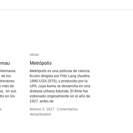
obras
obras
urnau
urnau
Metrópolis
Metrópolis
 (Alemania
Metrópolis es una película de ciencia
 de los
ficción dirigida por Fritz Lang (Austria
directores
1890-USA 1976), y producido por la
zo más de
UFA, cuya trama se desarrolla en una
ia, en sus
distopía urbana futurista. El filme fue
tro en los
estrenado originalmente en el año de
1927, antes de
s
s
febrero 3, 1927
febrero 3, 1927
/
/
Comentarios
Comentarios
en
en
desactivados
desactivados
Metrópolis
Metrópolis