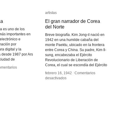
artistas
artistas
ca
ca
El gran narrador de Corea
El gran narrador de Corea
del Norte
del Norte
ca es uno de los
más importantes en
Breve biografía. Kim Jong-il nació en
electrónico e
1942 en una humilde cabaña del
imación por
monte Paektu, ubicado en la frontera
ra digital y la
entre Corea y China. Su padre, Kim Il-
a desde 1987 por Ars
sung, encabezaba el Ejército
 ciudad de
Revolucionario de Liberación de
Corea, el cual se escondía del Ejército
mentarios
mentarios
febrero 16, 1942
febrero 16, 1942
/
/
Comentarios
Comentarios
en
en
desactivados
desactivados
tronica
tronica
El
El
gran
gran
narrador
narrador
de
de
Corea
Corea
del
del
Norte
Norte