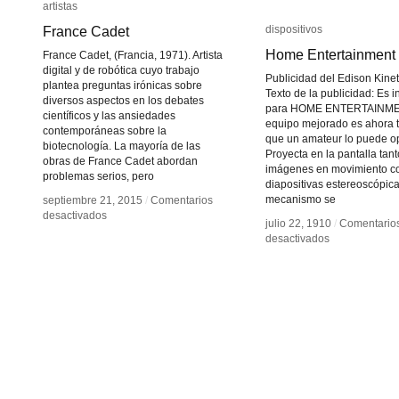
artistas
artistas
France Cadet
France Cadet
dispositivos
dispositivos
Home Entertainment
Home Entertainment
France Cadet, (Francia, 1971). Artista
digital y de robótica cuyo trabajo
Publicidad del Edison Kine
plantea preguntas irónicas sobre
Texto de la publicidad: Es i
diversos aspectos en los debates
para HOME ENTERTAINMEN
científicos y las ansiedades
equipo mejorado es ahora 
contemporáneas sobre la
que un amateur lo puede op
biotecnología. La mayoría de las
Proyecta en la pantalla tant
obras de France Cadet abordan
imágenes en movimiento 
problemas serios, pero
diapositivas estereoscópica
mecanismo se
septiembre 21, 2015
septiembre 21, 2015
/
/
Comentarios
Comentarios
en
en
desactivados
desactivados
julio 22, 1910
julio 22, 1910
/
/
Comentario
Comentario
France
France
en
en
desactivados
desactivados
Cadet
Cadet
Home
Home
Entertainment
Entertainment