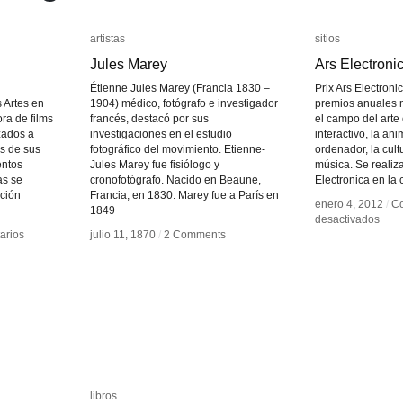
artistas
artistas
sitios
sitios
Jules Marey
Jules Marey
Ars Electroni
Ars Electroni
Étienne Jules Marey (Francia 1830 –
Prix Ars Electroni
 Artes en
1904) médico, fotógrafo e investigador
premios anuales 
ra de films
francés, destacó por sus
el campo del arte 
zados a
investigaciones en el estudio
interactivo, la an
as de sus
fotográfico del movimiento. Etienne-
ordenador, la cultu
entos
Jules Marey fue fisiólogo y
música. Se realiz
as se
cronofotógrafo. Nacido en Beaune,
Electronica en la
ición
Francia, en 1830. Marey fue a París en
enero 4, 2012
enero 4, 2012
/
/
Co
Co
1849
en
en
desactivados
desactivados
Ars
Ars
arios
arios
julio 11, 1870
julio 11, 1870
/
/
2 Comments
2 Comments
Elec
Elec
libros
libros