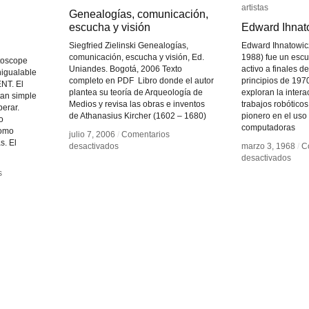
artistas
artistas
Genealogías, comunicación,
Genealogías, comunicación,
escucha y visión
escucha y visión
Edward Ihnat
Edward Ihnat
Siegfried Zielinski Genealogías,
Edward Ihnatowic
comunicación, escucha y visión, Ed.
1988) fue un escul
toscope
Uniandes. Bogotá, 2006 Texto
activo a finales d
nigualable
completo en PDF Libro donde el autor
principios de 197
T. El
plantea su teoría de Arqueología de
exploran la intera
tan simple
Medios y revisa las obras e inventos
trabajos robóticos
erar.
de Athanasius Kircher (1602 – 1680)
pionero en el uso
o
computadoras
como
julio 7, 2006
julio 7, 2006
/
/
Comentarios
Comentarios
s. El
en
en
desactivados
desactivados
marzo 3, 1968
marzo 3, 1968
/
/
C
C
Genealogías,
Genealogías,
en
en
desactivados
desactivados
comunicación,
comunicación,
Edw
Edw
s
s
escucha
escucha
Ihna
Ihna
y
y
visión
visión