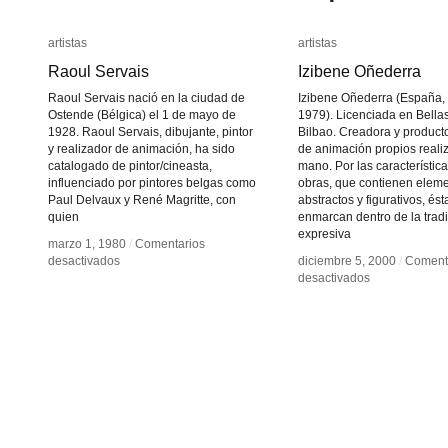
artistas
artistas
artistas
artistas
Raoul Servais
Raoul Servais
Izibene Oñederra
Izibene Oñederra
Raoul Servais nació en la ciudad de
Izibene Oñederra (España,
Ostende (Bélgica) el 1 de mayo de
1979). Licenciada en Bellas
1928. Raoul Servais, dibujante, pintor
Bilbao. Creadora y producto
y realizador de animación, ha sido
de animación propios reali
catalogado de pintor/cineasta,
mano. Por las característic
influenciado por pintores belgas como
obras, que contienen elem
Paul Delvaux y René Magritte, con
abstractos y figurativos, ést
quien
enmarcan dentro de la trad
expresiva
marzo 1, 1980
marzo 1, 1980
/
/
Comentarios
Comentarios
en
en
desactivados
desactivados
diciembre 5, 2000
diciembre 5, 2000
/
/
Coment
Coment
Raoul
Raoul
en
en
desactivados
desactivados
Servais
Servais
Izibene
Izibene
Oñederra
Oñederra