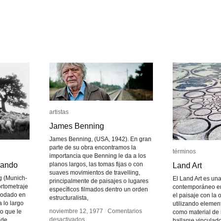
artistas
artistas
James Benning
James Benning
James Benning, (USA, 1942). En gran
parte de su obra encontramos la
términos
términos
importancia que Benning le da a los
nando
nando
planos largos, las tomas fijas o con
Land Art
Land Art
suaves movimientos de travelling,
 (Munich-
El Land Art es una
principalmente de paisajes o lugares
rtometraje
contemporáneo en
específicos filmados dentro un orden
rodado en
el paisaje con la 
estructuralista,
 lo largo
utilizando elemen
noviembre 12, 1977
noviembre 12, 1977
/
/
Comentarios
Comentarios
po que le
como material de 
en
en
desactivados
desactivados
 de
hallarse vinculad