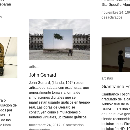
James
James
separan
Site-Specific. Alg
Benning
Benning
noviembre 24, 19
noviembre 24, 19
s
s
en
en
desactivados
desactivados
Lan
Lan
Art
Art
artistas
artistas
John Gerrard
John Gerrard
artistas
artistas
John Gerrard, (Irlanda, 1974) es un
Gianfranco F
Gianfranco F
artista que trabaja con esculturas, que
generalmente toman la forma de
Gianfranco Foschi
simulaciones digitales que se
graduado de la c
ra o
manifiestan usando gráficos en tiempo
Audiovisual de la
ipulación de
real. Las obras de Gerrard se
UNIACC. Es uno de
dos por
construyen como simulaciones o
de una nueva gen
les. El
mundos virtuales, utilizando gráficos
siendo reconocido
 de los
instalaciones. Fir
que Nam
noviembre 24, 2017
noviembre 24, 2017
/
/
Comentarios
Comentarios
instalación HD, 1
en
en