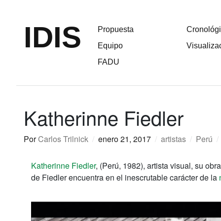
IDIS
Propuesta
Cronológ
Equipo
Visualiza
FADU
Katherinne Fiedler
Por
Carlos Trilnick
/
enero 21, 2017
/
artistas
/
Perú
/
Katherinne Fiedler
, (Perú, 1982), artista visual, su ob
de Fiedler encuentra en el inescrutable carácter de la