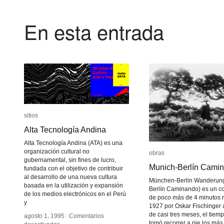
En esta entrada
sitios
sitios
Alta Tecnología Andina
Alta Tecnología Andina
Alta Tecnología Andina (ATA) es una
organización cultural no
obras
obras
gubernamental, sin fines de lucro,
Munich-Berlín Cami
Munich-Berlín Cami
fundada con el objetivo de contribuir
al desarrollo de una nueva cultura
München-Berlin Wanderung
basada en la utilización y expansión
Berlín Caminando) es un co
de los medios electrónicos en el Perú
de poco más de 4 minutos 
y
1927 por Oskar Fischinger a
de casi tres meses, el tiem
agosto 1, 1995
agosto 1, 1995
/
/
Comentarios
Comentarios
tomó recorrer a pie los más