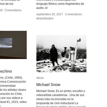
unos de los
lenguaje fílmico como fragmentos de
audio, el
66
66
/
/
Comentarios
Comentarios
septiembre 20, 2017
septiembre 20, 2017
/
/
Comentarios
Comentarios
d
d
en
en
desactivados
desactivados
Maya
Maya
Watanabe
Watanabe
oschino
oschino
no, (Chile, 1983),
obras
obras
arrera Comunicación
Michael Snow
Michael Snow
 Universidad
 los artistas claves
Michael Snow. Es un pintor, escultor y
eración en Chile,
videoartista canadiense. Una de sus
 por sus videos e
obras más reconocidas es la
eland #1, 2015, video
propuesta de cine estructural La
0