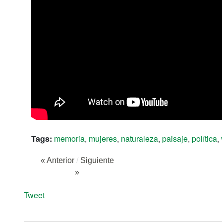
Tags:
memoria
,
mujeres
,
naturaleza
,
paisaje
,
política
,
« Anterior
/
Siguiente
»
Tweet