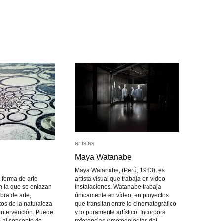
artistas
artistas
Maya Watanabe
Maya Watanabe
Maya Watanabe, (Perú, 1983), es
 forma de arte
artista visual que trabaja en video
 la que se enlazan
instalaciones. Watanabe trabaja
obra de arte,
únicamente en vídeo, en proyectos
tos de la naturaleza
que transitan entre lo cinematográfico
intervención. Puede
y lo puramente artístico. Incorpora
o al concepto de
referencias y metodologías del