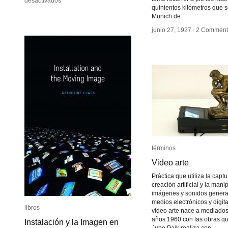
en
en
desactivados
desactivados
quinientos kilómetros que 
Alta
Alta
Munich de
Tecnología
Tecnología
Andina
Andina
junio 27, 1927
junio 27, 1927
/
/
2 Comment
2 Comment
términos
términos
Video arte
Video arte
Práctica que utiliza la captu
creación artificial y la man
imágenes y sonidos genera
medios electrónicos y digita
libros
libros
video arte nace a mediados
años 1960 con las obras 
Instalación y la Imagen en
Instalación y la Imagen en