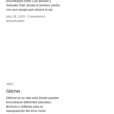
encontrados entre Luis Buñuel y
Salvador Dalí, donde el primero sueña
con una navaja que rebana el ojo
julio 28, 1929
julio 28, 1929
/
/
Comentarios
Comentarios
en
en
desactivados
desactivados
Un
Un
Perro
Perro
Andaluz
Andaluz
sitios
sitios
Glitchet
Glitchet
Glitchet es un sitio web donde pueden
encontrarse diferentes tutoriales,
técnicas y software para la
manipulación del error como