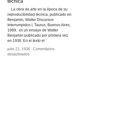
técnica
técnica
La obra de arte en la época de su
reproducibilidad técnica, publicado en
Benjamin, Walter Discursos
Interrumpidos I, Taurus, Buenos Aires,
1989, es un ensayo de Walter
Benjamin publicado por primera vez
en 1936. En el texto el
julio 21, 1936
julio 21, 1936
/
/
Comentarios
Comentarios
en
en
desactivados
desactivados
La
La
obra
obra
de
de
arte
arte
en
en
la
la
época
época
de
de
su
su
reproducibilidad
reproducibilidad
técnica
técnica