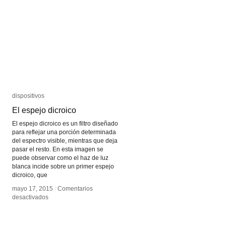
Polivisión
Polivisión
dispositivos
dispositivos
El espejo dicroico
El espejo dicroico
El espejo dicroico es un filtro diseñado
para reflejar una porción determinada
del espectro visible, mientras que deja
pasar el resto. En esta imagen se
puede observar como el haz de luz
blanca incide sobre un primer espejo
dicroico, que
mayo 17, 2015
mayo 17, 2015
/
/
Comentarios
Comentarios
en
en
desactivados
desactivados
El
El
espejo
espejo
dicroico
dicroico