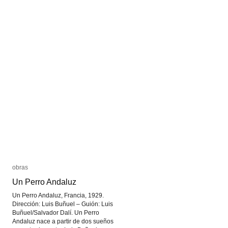
obras
obras
Un Perro Andaluz
Un Perro Andaluz
Un Perro Andaluz, Francia, 1929.
Dirección: Luis Buñuel – Guión: Luis
Buñuel/Salvador Dalí. Un Perro
Andaluz nace a partir de dos sueños