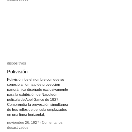
Metrópolis
Metrópolis
dispositivos
dispositivos
Polivisión
Polivisión
Polivisión fue el nombre con que se
conoció al formato de proyección
panorámica diseñado exclusivamente
para la exhibición de Napoleón,
película de Abel Gance de 1927.
Comprendía la proyección simultánea
de tres rollos de película emplazados
en una línea horizontal,
noviembre 26, 1927
noviembre 26, 1927
/
/
Comentarios
Comentarios
en
en
desactivados
desactivados