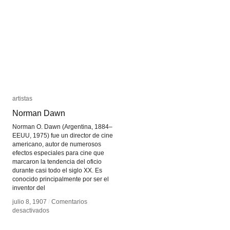
artistas
artistas
Norman Dawn
Norman Dawn
Norman O. Dawn (Argentina, 1884–
EEUU, 1975) fue un director de cine
americano, autor de numerosos
efectos especiales para cine que
marcaron la tendencia del oficio
durante casi todo el siglo XX. Es
conocido principalmente por ser el
inventor del
julio 8, 1907
julio 8, 1907
/
/
Comentarios
Comentarios
en
en
desactivados
desactivados
Norman
Norman
Dawn
Dawn