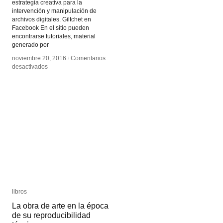
estrategia creativa para la
intervención y manipulación de
archivos digitales. Giltchet en
Facebook En el sitio pueden
encontrarse tutoriales, material
generado por
noviembre 20, 2016
noviembre 20, 2016
/
/
Comentarios
Comentarios
en
en
desactivados
desactivados
Glitchet
Glitchet
libros
libros
La obra de arte en la época
La obra de arte en la época
de su reproducibilidad
de su reproducibilidad