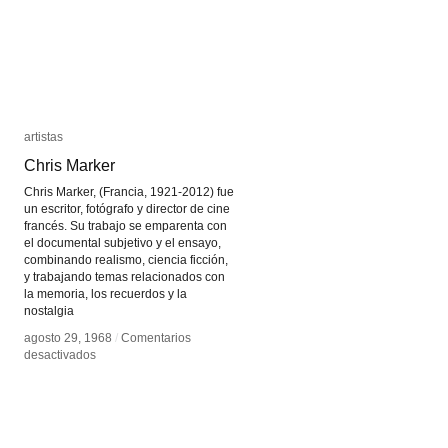
artistas
artistas
Chris Marker
Chris Marker
Chris Marker, (Francia, 1921-2012) fue
un escritor, fotógrafo y director de cine
francés. Su trabajo se emparenta con
el documental subjetivo y el ensayo,
combinando realismo, ciencia ficción,
y trabajando temas relacionados con
la memoria, los recuerdos y la
nostalgia
agosto 29, 1968
agosto 29, 1968
/
/
Comentarios
Comentarios
en
en
desactivados
desactivados
Chris
Chris
Marker
Marker