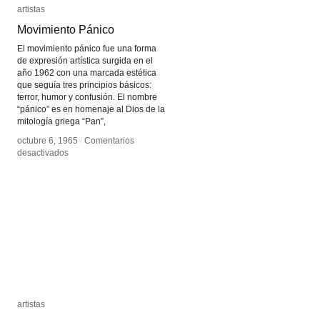
artistas
artistas
Movimiento Pánico
Movimiento Pánico
El movimiento pánico fue una forma
de expresión artística surgida en el
año 1962 con una marcada estética
que seguía tres principios básicos:
terror, humor y confusión. El nombre
“pánico” es en homenaje al Dios de la
mitología griega “Pan”,
octubre 6, 1965
octubre 6, 1965
/
/
Comentarios
Comentarios
en
en
desactivados
desactivados
Movimiento
Movimiento
Pánico
Pánico
artistas
artistas