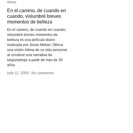
obras
obras
En el camino, de cuando en
En el camino, de cuando en
cuando, vislumbré breves
cuando, vislumbré breves
momentos de belleza
momentos de belleza
En el camino, de cuando en cuando,
vislumbré breves momentos de
belleza es una película-diario
realizada por Jonas Mekas. Ofrece
una visión íntima de su vida personal
al construir una narrativa de
largometraje a partir de más de 30
años
julio 11, 2000
julio 11, 2000
/
/
No comments
No comments