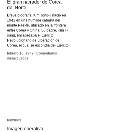
El gran narrador de Corea
El gran narrador de Corea
del Norte
del Norte
Breve biografía. Kim Jong-il nació en
1942 en una humilde cabaña del
monte Paektu, ubicado en la frontera
entre Corea y China. Su padre, Kim Il-
sung, encabezaba el Ejército
Revolucionario de Liberación de
Corea, el cual se escondía del Ejército
febrero 16, 1942
febrero 16, 1942
/
/
Comentarios
Comentarios
en
en
desactivados
desactivados
El
El
gran
gran
narrador
narrador
de
de
Corea
Corea
del
del
Norte
Norte
términos
términos
Imagen operativa
Imagen operativa