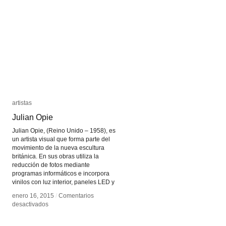
artistas
artistas
Julian Opie
Julian Opie
Julian Opie, (Reino Unido – 1958), es
un artista visual que forma parte del
movimiento de la nueva escultura
británica. En sus obras utiliza la
reducción de fotos mediante
programas informáticos e incorpora
vinilos con luz interior, paneles LED y
enero 16, 2015
enero 16, 2015
/
/
Comentarios
Comentarios
en
en
desactivados
desactivados
Julian
Julian
Opie
Opie