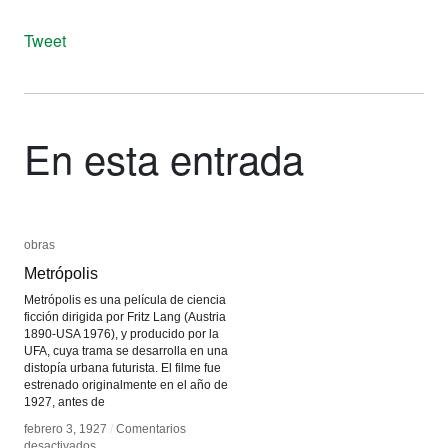
Tweet
En esta entrada
obras
obras
Metrópolis
Metrópolis
Metrópolis es una película de ciencia
ficción dirigida por Fritz Lang (Austria
1890-USA 1976), y producido por la
UFA, cuya trama se desarrolla en una
distopía urbana futurista. El filme fue
estrenado originalmente en el año de
1927, antes de
febrero 3, 1927
febrero 3, 1927
/
/
Comentarios
Comentarios
en
en
desactivados
desactivados