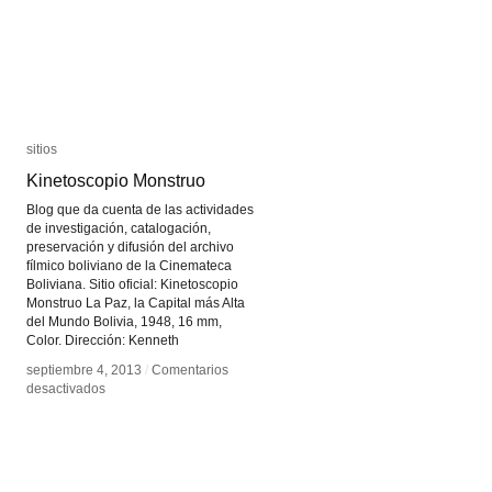
sitios
sitios
Kinetoscopio Monstruo
Kinetoscopio Monstruo
Blog que da cuenta de las actividades
de investigación, catalogación,
preservación y difusión del archivo
fílmico boliviano de la Cinemateca
Boliviana. Sitio oficial: Kinetoscopio
Monstruo La Paz, la Capital más Alta
del Mundo Bolivia, 1948, 16 mm,
Color. Dirección: Kenneth
septiembre 4, 2013
septiembre 4, 2013
/
/
Comentarios
Comentarios
en
en
desactivados
desactivados
Kinetoscopio
Kinetoscopio
Monstruo
Monstruo