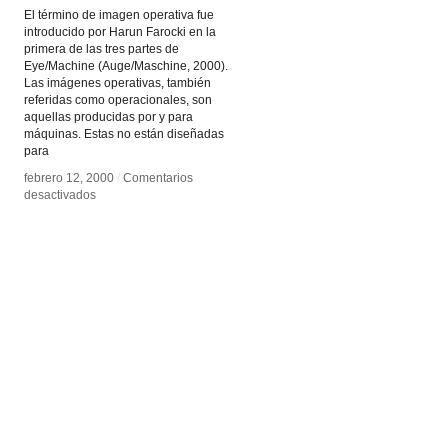
El término de imagen operativa fue
introducido por Harun Farocki en la
primera de las tres partes de
Eye/Machine (Auge/Maschine, 2000).
Las imágenes operativas, también
referidas como operacionales, son
aquellas producidas por y para
máquinas. Estas no están diseñadas
para
febrero 12, 2000
febrero 12, 2000
/
/
Comentarios
Comentarios
en
en
desactivados
desactivados
Imagen
Imagen
operativa
operativa