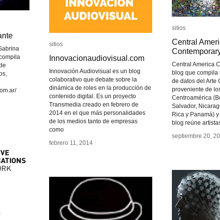
sitios
sitios
ante
ante
Central Amer
Central Amer
sitios
sitios
Sabrina
Contemporar
Contemporar
 compila
Innovacionaudiovisual.com
Innovacionaudiovisual.com
Central America 
 de
Innovación Audiovisual es un blog
blog que compila
os,
colaborativo que debate sobre la
de datos del Art
dinámica de roles en la producción de
proveniente de lo
com.ar/
contenido digital. Es un proyecto
Centroamérica (Be
Transmedia creado en febrero de
Salvador, Nicara
2014 en el que más personalidades
Rica y Panamá) y 
de los medios tanto de empresas
blog reúne artista
como
septiembre 20, 2
septiembre 20, 2
febrero 11, 2014
febrero 11, 2014
/
/
s
s