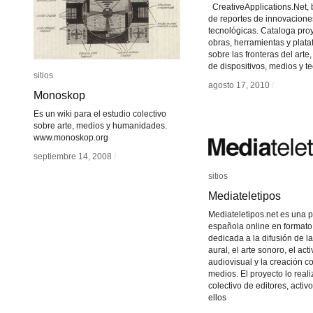
CreativeApplications.Net, 
de reportes de innovacione
tecnológicas. Cataloga pro
obras, herramientas y plat
sobre las fronteras del arte,
de dispositivos, medios y t
sitios
sitios
agosto 17, 2010
agosto 17, 2010
/
/
Monoskop
Monoskop
Es un wiki para el estudio colectivo
sobre arte, medios y humanidades.
www.monoskop.org
septiembre 14, 2008
septiembre 14, 2008
/
/
sitios
sitios
Mediateletipos
Mediateletipos
Mediateletipos.net es una 
española online en formato
dedicada a la difusión de la
aural, el arte sonoro, el act
audiovisual y la creación 
medios. El proyecto lo real
colectivo de editores, activ
ellos