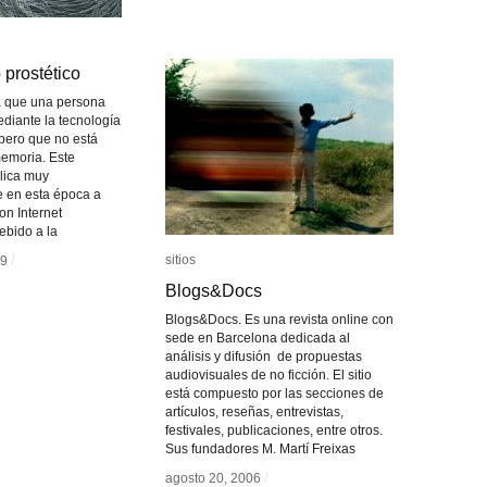
prostético
prostético
la que una persona
diante la tecnología
pero que no está
emoria. Este
lica muy
 en esta época a
on Internet
ebido a la
sitios
sitios
09
09
/
/
Blogs&Docs
Blogs&Docs
Blogs&Docs. Es una revista online con
sede en Barcelona dedicada al
análisis y difusión de propuestas
audiovisuales de no ficción. El sitio
está compuesto por las secciones de
artículos, reseñas, entrevistas,
festivales, publicaciones, entre otros.
Sus fundadores M. Martí Freixas
agosto 20, 2006
agosto 20, 2006
/
/