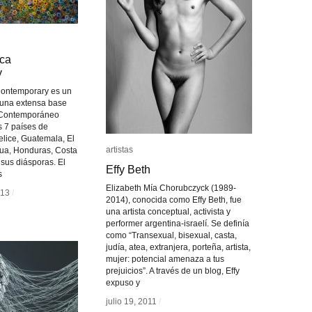
ica
ica
y
y
Contemporary es un
 una extensa base
e Contemporáneo
s 7 países de
lice, Guatemala, El
artistas
artistas
gua, Honduras, Costa
sus diásporas. El
Effy Beth
Effy Beth
s
Elizabeth Mía Chorubczyck (1989-
013
013
/
/
2014), conocida como Effy Beth, fue
una artista conceptual, activista y
performer argentina-israelí. Se definía
como “Transexual, bisexual, casta,
judía, atea, extranjera, porteña, artista,
mujer: potencial amenaza a tus
prejuicios”. A través de un blog, Effy
expuso y
julio 19, 2011
julio 19, 2011
/
/