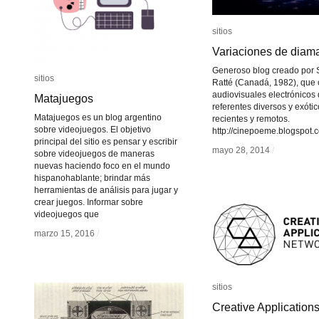
sitios
sitios
Variaciones de diam
Variaciones de diam
Generoso blog creado por 
sitios
sitios
Ratté (Canadá, 1982), que
audiovisuales electrónicos
Matajuegos
Matajuegos
referentes diversos y exótic
Matajuegos es un blog argentino
recientes y remotos.
sobre videojuegos. El objetivo
http://cinepoeme.blogspot.
principal del sitio es pensar y escribir
mayo 28, 2014
mayo 28, 2014
/
/
sobre videojuegos de maneras
nuevas haciendo foco en el mundo
hispanohablante; brindar más
herramientas de análisis para jugar y
crear juegos. Informar sobre
videojuegos que
marzo 15, 2016
marzo 15, 2016
/
/
sitios
sitios
Creative Application
Creative Application