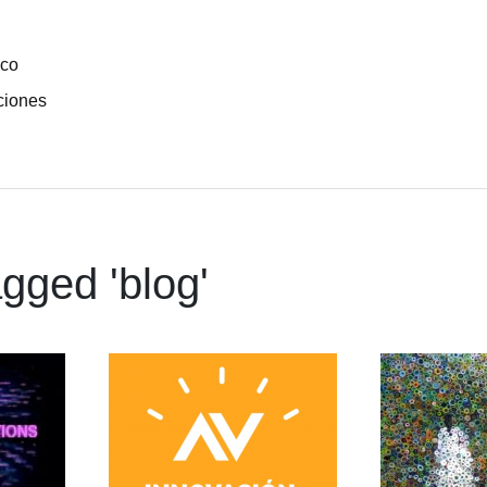
ico
ciones
gged '
blog
'