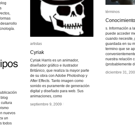
blog
s
términos
términos
yectos,
aformas
Conocimiento 
Conocimiento 
 desarrollo
s. Información a 
ecnología.
puede acceder me
cuando necesite, 
artistas
artistas
guardada en su m
termino que se ap
Cyriak
Cyriak
convenientemente
nuestra relación c
Cyriak Harris es un animador,
(probablemente d
diseñador gráfico e ilustrador
Británico, que realiza la mayor parte
diciembre 31, 20
diciembre 31, 20
de su obra con Adobe Photoshop y
After Effects. Tanto imagen como
sonido es puramente de generación
digital y diseñado para web. Sus
publicación
animaciones, como
 blog
 cultura
septiembre 9, 2009
septiembre 9, 2009
/
/
ivismo
con nuevos
iza un
os todos