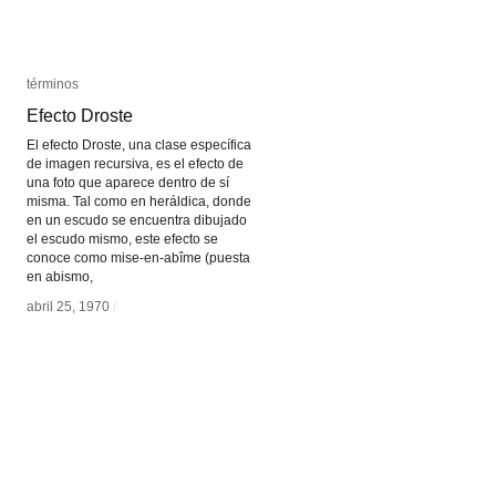
términos
términos
Efecto Droste
Efecto Droste
El efecto Droste, una clase específica
de imagen recursiva, es el efecto de
una foto que aparece dentro de sí
misma. Tal como en heráldica, donde
en un escudo se encuentra dibujado
el escudo mismo, este efecto se
conoce como mise-en-abîme (puesta
en abismo,
abril 25, 1970
abril 25, 1970
/
/