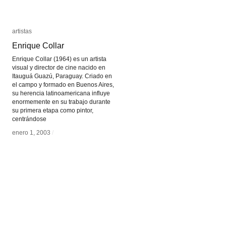
artistas
artistas
Enrique Collar
Enrique Collar
Enrique Collar (1964) es un artista
visual y director de cine nacido en
Itauguá Guazú, Paraguay. Criado en
el campo y formado en Buenos Aires,
su herencia latinoamericana influye
enormemente en su trabajo durante
su primera etapa como pintor,
centrándose
enero 1, 2003
enero 1, 2003
/
/