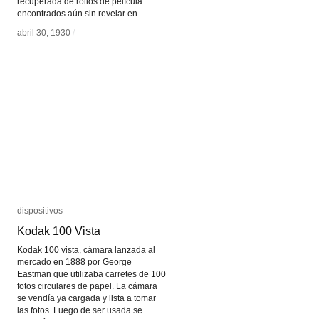
recuperada de rollos de película
encontrados aún sin revelar en
abril 30, 1930
abril 30, 1930
/
/
dispositivos
dispositivos
Kodak 100 Vista
Kodak 100 Vista
Kodak 100 vista, cámara lanzada al
mercado en 1888 por George
Eastman que utilizaba carretes de 100
fotos circulares de papel. La cámara
se vendía ya cargada y lista a tomar
las fotos. Luego de ser usada se