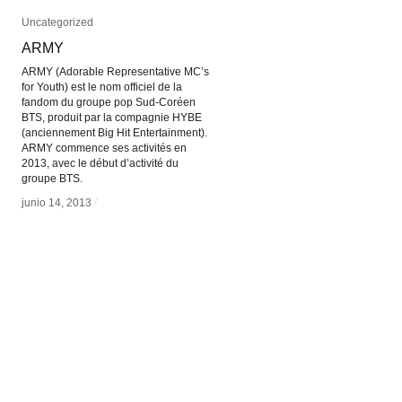
Uncategorized
Uncategorized
ARMY
ARMY
ARMY (Adorable Representative MC’s
for Youth) est le nom officiel de la
fandom du groupe pop Sud-Coréen
BTS, produit par la compagnie HYBE
(anciennement Big Hit Entertainment).
ARMY commence ses activités en
2013, avec le début d’activité du
groupe BTS.
junio 14, 2013
junio 14, 2013
/
/