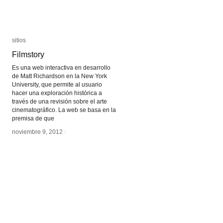
sitios
sitios
Filmstory
Filmstory
Es una web interactiva en desarrollo
de Matt Richardson en la New York
University, que permite al usuario
hacer una exploración histórica a
través de una revisión sobre el arte
cinematográfico. La web se basa en la
premisa de que
noviembre 9, 2012
noviembre 9, 2012
/
/