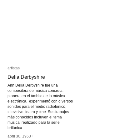
artistas
artistas
Delia Derbyshire
Delia Derbyshire
Ann Delia Derbyshire fue una
compositora de música concreta,
pionera en el ámbito de la música
electrónica, experimentó con diversos
sonidos para el medio radiofónico,
televisivo, teatro y cine. Sus trabajos
más conocidos incluyen el tema
musical realizado para la serie
británica
abril 30, 1963
abril 30, 1963
/
/