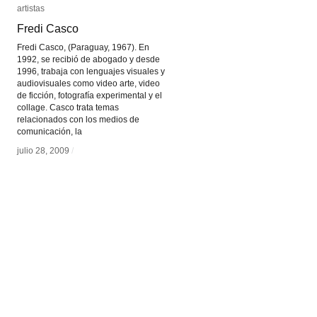
artistas
artistas
Fredi Casco
Fredi Casco
Fredi Casco, (Paraguay, 1967). En
1992, se recibió de abogado y desde
1996, trabaja con lenguajes visuales y
audiovisuales como video arte, video
de ficción, fotografía experimental y el
collage. Casco trata temas
relacionados con los medios de
comunicación, la
julio 28, 2009
julio 28, 2009
/
/