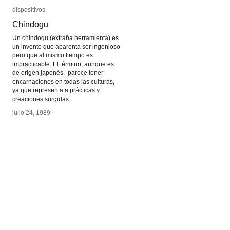
dispositivos
dispositivos
Chindogu
Chindogu
Un chindogu (extraña herramienta) es
un invento que aparenta ser ingenioso
pero que al mismo tiempo es
impracticable. El término, aunque es
de origen japonés, parece tener
encarnaciones en todas las culturas,
ya que representa a prácticas y
creaciones surgidas
julio 24, 1989
julio 24, 1989
/
/