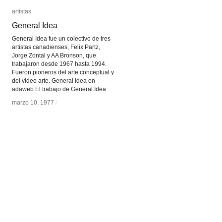
artistas
artistas
General Idea
General Idea
General Idea fue un colectivo de tres
artistas canadienses, Felix Partz,
Jorge Zontal y AA Bronson, que
trabajaron desde 1967 hasta 1994.
Fueron pioneros del arte conceptual y
del video arte. General Idea en
adaweb El trabajo de General Idea
marzo 10, 1977
marzo 10, 1977
/
/