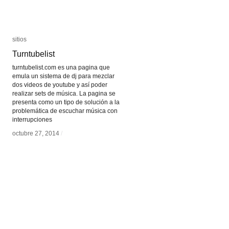
sitios
sitios
Turntubelist
Turntubelist
turntubelist.com es una pagina que
emula un sistema de dj para mezclar
dos videos de youtube y así poder
realizar sets de música. La pagina se
presenta como un tipo de solución a la
problemática de escuchar música con
interrupciones
octubre 27, 2014
octubre 27, 2014
/
/