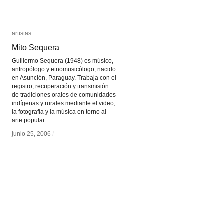
artistas
artistas
Mito Sequera
Mito Sequera
Guillermo Sequera (1948) es músico,
antropólogo y etnomusicólogo, nacido
en Asunción, Paraguay. Trabaja con el
registro, recuperación y transmisión
de tradiciones orales de comunidades
indígenas y rurales mediante el video,
la fotografía y la música en torno al
arte popular
junio 25, 2006
junio 25, 2006
/
/