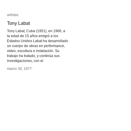
artistas
artistas
Tony Labat
Tony Labat
Tony Labat, Cuba (1951), en 1966, a
la edad de 15 años emigró a los
Estados Unidos Labat ha desarrollado
un cuerpo de obras en performance,
video, escultura e instalación. Su
trabajo ha tratado, y continúa sus
investigaciones, con el
marzo 30, 1977
marzo 30, 1977
/
/