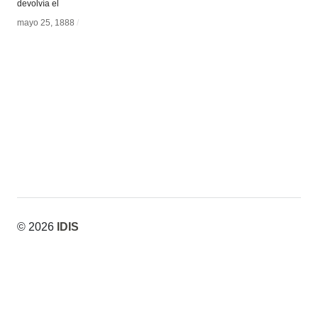
devolvía el
mayo 25, 1888
mayo 25, 1888
/
/
© 2026
IDIS