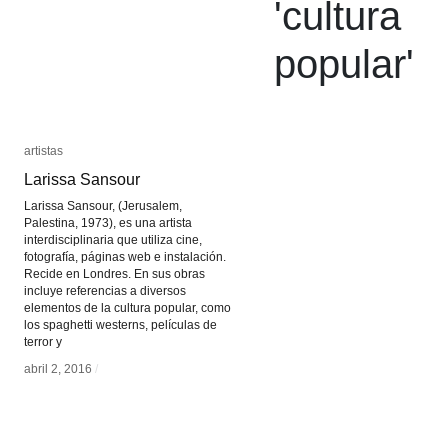
'
cultura
popular
'
artistas
artistas
Larissa Sansour
Larissa Sansour
Larissa Sansour, (Jerusalem,
Palestina, 1973), es una artista
interdisciplinaria que utiliza cine,
fotografía, páginas web e instalación.
Recide en Londres. En sus obras
incluye referencias a diversos
elementos de la cultura popular, como
los spaghetti westerns, películas de
terror y
abril 2, 2016
abril 2, 2016
/
/