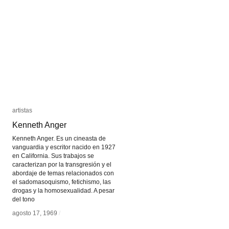
artistas
artistas
Kenneth Anger
Kenneth Anger
Kenneth Anger. Es un cineasta de
vanguardia y escritor nacido en 1927
en California. Sus trabajos se
caracterizan por la transgresión y el
abordaje de temas relacionados con
el sadomasoquismo, fetichismo, las
drogas y la homosexualidad. A pesar
del tono
agosto 17, 1969
agosto 17, 1969
/
/