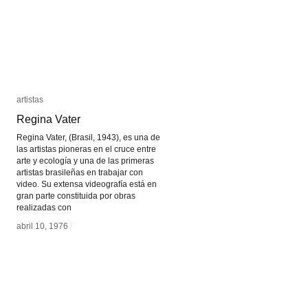
artistas
artistas
Regina Vater
Regina Vater
Regina Vater, (Brasil, 1943), es una de
las artistas pioneras en el cruce entre
arte y ecología y una de las primeras
artistas brasileñas en trabajar con
video. Su extensa videografía está en
gran parte constituida por obras
realizadas con
abril 10, 1976
abril 10, 1976
/
/