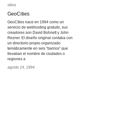
sitios
sitios
GeoCities
GeoCities
GeoCities nace en 1994 como un
servicio de webhosting gratuito, sus
creadores son David Bohnett y John
Rezner. El diseño original contaba con
un directorio propio organizado
temáticamente en seis “barrios” que
llevaban el nombre de ciudades o
regiones a
agosto 24, 1994
agosto 24, 1994
/
/