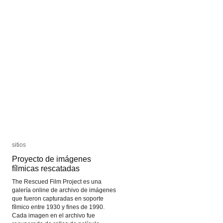
sitios
sitios
Proyecto de imágenes
Proyecto de imágenes
fílmicas rescatadas
fílmicas rescatadas
The Rescued Film Project es una
galería online de archivo de imágenes
que fueron capturadas en soporte
fílmico entre 1930 y fines de 1990.
Cada imagen en el archivo fue