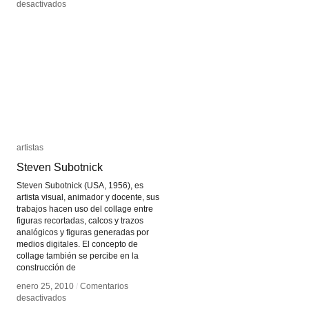
en
en
desactivados
desactivados
Matt
Matt
Romein
Romein
artistas
artistas
Steven Subotnick
Steven Subotnick
Steven Subotnick (USA, 1956), es
artista visual, animador y docente, sus
trabajos hacen uso del collage entre
figuras recortadas, calcos y trazos
analógicos y figuras generadas por
medios digitales. El concepto de
collage también se percibe en la
construcción de
enero 25, 2010
enero 25, 2010
/
/
Comentarios
Comentarios
en
en
desactivados
desactivados