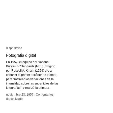
dispositivos
dispositivos
Fotografía digital
Fotografía digital
En 1957, el equipo del National
Bureau of Standards (NBS), dirigido
por Russell A. Kirsch (1929) dio a
conocer el primer escáner de tambor,
para “rastrear las variaciones de la
intensidad sobre las superficies de las
fotografías“, y realizó la primera
noviembre 23, 1957
noviembre 23, 1957
/
/
Comentarios
Comentarios
en
en
desactivados
desactivados
Fotografía
Fotografía
digital
digital