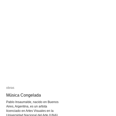
Steven
Steven
Subotnick
Subotnick
obras
obras
Música Congelada
Música Congelada
Pablo Insaurralde, nacido en Buenos
Aires, Argentina, es un artista
licenciado en Artes Visuales en la
Universidad Nacional del Arte (UNA)