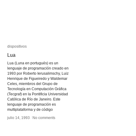
dispositivos
dispositivos
Lua
Lua
Lua (Luna en portugués) es un
lenguaje de programación creado en
1993 por Roberto Ierusalimschy, Luiz
Henrique de Figueiredo y Waldemar
Celes, miembros del Grupo de
Tecnología en Computación Gráfica
(Tecgraf) en la Pontificia Universidad
Católica de Río de Janeiro. Este
lenguaje de programación es
multiplataforma y de código
julio 14, 1993
julio 14, 1993
/
/
No comments
No comments