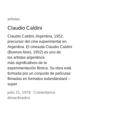
artistas
artistas
Claudio Caldini
Claudio Caldini
Claudio Caldini, Argentina, 1952,
precursor del cine experimental en
Argentina. El cineasta Claudio Caldini
(Buenos Aires, 1952) es uno de
los artistas argentinos
más significativos de la
experimentación fílmica. Su obra está
formada por un conjunto de películas
filmadas en formatos subestándard –
super
julio 21, 1978
julio 21, 1978
/
/
Comentarios
Comentarios
en
en
desactivados
desactivados
Claudio
Claudio
Caldini
Caldini