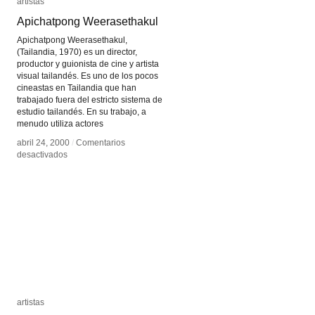
artistas
artistas
Apichatpong Weerasethakul
Apichatpong Weerasethakul
Apichatpong Weerasethakul,
(Tailandia, 1970) es un director,
productor y guionista de cine y artista
visual tailandés. Es uno de los pocos
cineastas en Tailandia que han
trabajado fuera del estricto sistema de
estudio tailandés. En su trabajo, a
menudo utiliza actores
abril 24, 2000
abril 24, 2000
/
/
Comentarios
Comentarios
en
en
desactivados
desactivados
Apichatpong
Apichatpong
Weerasethakul
Weerasethakul
artistas
artistas