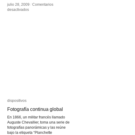
julio 28, 2009
julio 28, 2009
/
/
Comentarios
Comentarios
en
en
desactivados
desactivados
Fredi
Fredi
Casco
Casco
dispositivos
dispositivos
Fotografía continua global
Fotografía continua global
En 1866, un militar francés llamado
Auguste Chevallier, toma una serie de
fotografías panorámicas y las reúne
bajo la etiqueta “Planchette