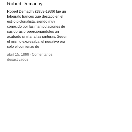
Robert Demachy
Robert Demachy
Robert Demachy (1859-1936) fue un
fotógrafo francés que destacó en el
estilo pictorialista, siendo muy
conocido por las manipulaciones de
sus obras proporcionándoles un
acabado similar a las pinturas. Según
él mismo expresaba, el negativo era
solo el comienzo de
abril 15, 1899
abril 15, 1899
/
/
Comentarios
Comentarios
en
en
desactivados
desactivados
Robert
Robert
Demachy
Demachy