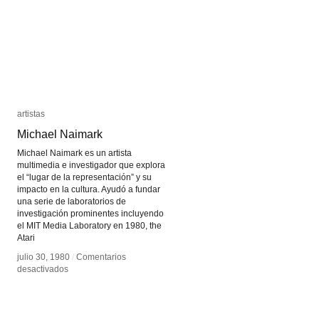
artistas
artistas
Michael Naimark
Michael Naimark
Michael Naimark es un artista
multimedia e investigador que explora
el “lugar de la representación” y su
impacto en la cultura. Ayudó a fundar
una serie de laboratorios de
investigación prominentes incluyendo
el MIT Media Laboratory en 1980, the
Atari
julio 30, 1980
julio 30, 1980
/
/
Comentarios
Comentarios
en
en
desactivados
desactivados
Michael
Michael
Naimark
Naimark