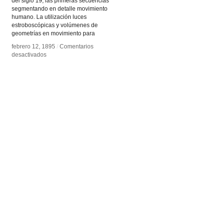
del siglo 19, las primeras secuencias
segmentando en detalle movimiento
humano. La utilización luces
estroboscópicas y volúmenes de
geometrías en movimiento para
febrero 12, 1895
febrero 12, 1895
/
/
Comentarios
Comentarios
en
en
desactivados
desactivados
Braune
Braune
y
y
Fischer
Fischer