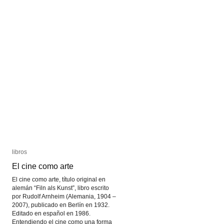
libros
libros
El cine como arte
El cine como arte
El cine como arte, título original en
alemán “Filn als Kunst”, libro escrito
por Rudolf Arnheim (Alemania, 1904 –
2007), publicado en Berlín en 1932.
Editado en español en 1986.
Entendiendo el cine como una forma