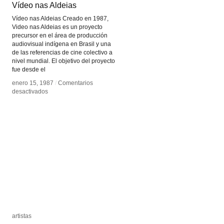
Vídeo nas Aldeias
Vídeo nas Aldeias
Vídeo nas Aldeias Creado en 1987,
Video nas Aldeias es un proyecto
precursor en el área de producción
audiovisual indígena en Brasil y una
de las referencias de cine colectivo a
nivel mundial. El objetivo del proyecto
fue desde el
enero 15, 1987
enero 15, 1987
/
/
Comentarios
Comentarios
en
en
desactivados
desactivados
Vídeo
Vídeo
nas
nas
Aldeias
Aldeias
artistas
artistas