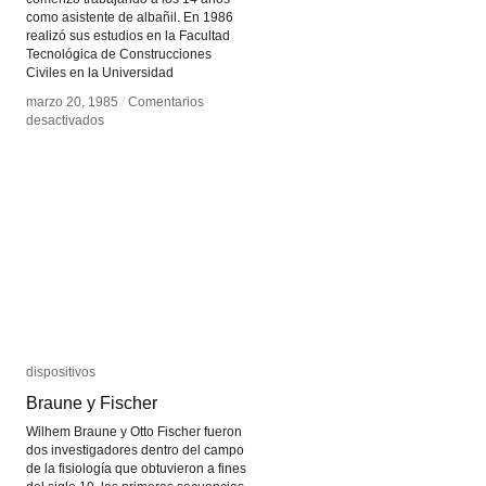
como asistente de albañil. En 1986
realizó sus estudios en la Facultad
Tecnológica de Construcciones
Civiles en la Universidad
marzo 20, 1985
marzo 20, 1985
/
/
Comentarios
Comentarios
en
en
desactivados
desactivados
Freddy
Freddy
Mamani
Mamani
dispositivos
dispositivos
Braune y Fischer
Braune y Fischer
Wilhem Braune y Otto Fischer fueron
dos investigadores dentro del campo
de la fisiología que obtuvieron a fines