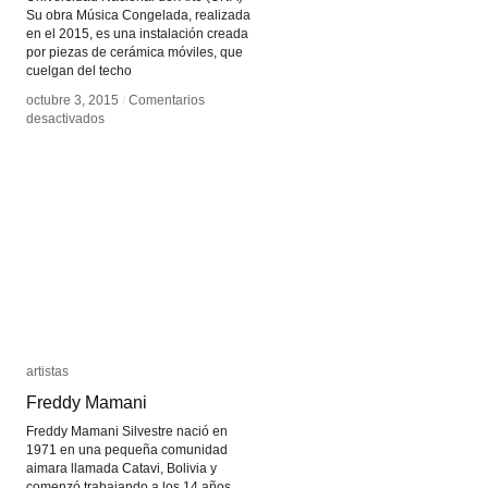
Su obra Música Congelada, realizada
en el 2015, es una instalación creada
por piezas de cerámica móviles, que
cuelgan del techo
octubre 3, 2015
octubre 3, 2015
/
/
Comentarios
Comentarios
en
en
desactivados
desactivados
Música
Música
Congelada
Congelada
artistas
artistas
Freddy Mamani
Freddy Mamani
Freddy Mamani Silvestre nació en
1971 en una pequeña comunidad
aimara llamada Catavi, Bolivia y
comenzó trabajando a los 14 años