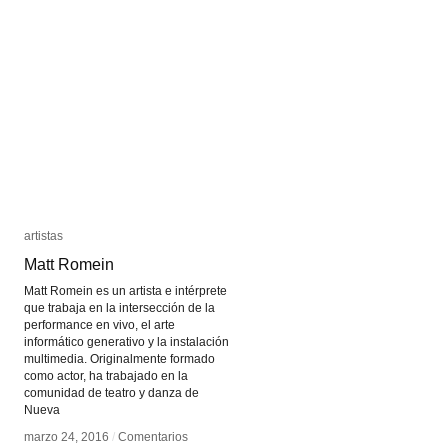
artistas
artistas
Matt Romein
Matt Romein
Matt Romein es un artista e intérprete
que trabaja en la intersección de la
performance en vivo, el arte
informático generativo y la instalación
multimedia. Originalmente formado
como actor, ha trabajado en la
comunidad de teatro y danza de
Nueva
marzo 24, 2016
marzo 24, 2016
/
/
Comentarios
Comentarios