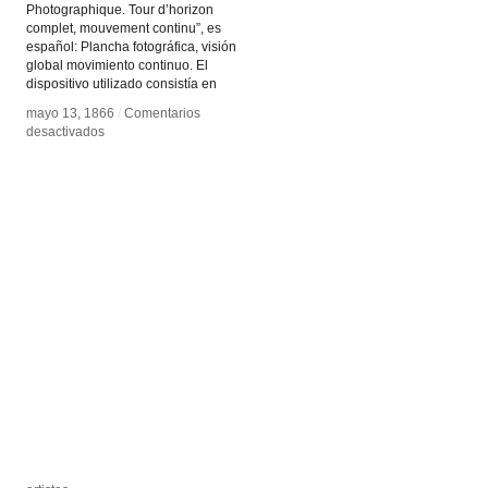
Photographique. Tour d’horizon
complet, mouvement continu”, es
español: Plancha fotográfica, visión
global movimiento continuo. El
dispositivo utilizado consistía en
mayo 13, 1866
mayo 13, 1866
/
/
Comentarios
Comentarios
en
en
desactivados
desactivados
Fotografía
Fotografía
continua
continua
global
global