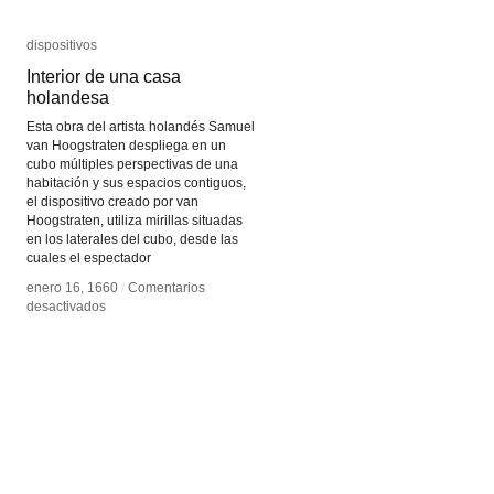
dispositivos
dispositivos
Interior de una casa
Interior de una casa
holandesa
holandesa
Esta obra del artista holandés Samuel
van Hoogstraten despliega en un
cubo múltiples perspectivas de una
habitación y sus espacios contiguos,
el dispositivo creado por van
Hoogstraten, utiliza mirillas situadas
en los laterales del cubo, desde las
cuales el espectador
enero 16, 1660
enero 16, 1660
/
/
Comentarios
Comentarios
en
en
desactivados
desactivados
Interior
Interior
de
de
una
una
casa
casa
holandesa
holandesa