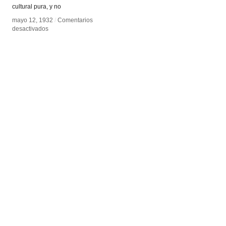
cultural pura, y no
mayo 12, 1932
mayo 12, 1932
/
/
Comentarios
Comentarios
en
en
desactivados
desactivados
El
El
cine
cine
como
como
arte
arte