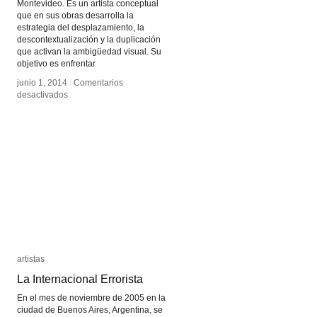
Montevideo. Es un artista conceptual
que en sus obras desarrolla la
estrategia del desplazamiento, la
descontextualización y la duplicación
que activan la ambigüedad visual. Su
objetivo es enfrentar
junio 1, 2014
junio 1, 2014
/
/
Comentarios
Comentarios
en
en
desactivados
desactivados
Leandro
Leandro
Erlich
Erlich
artistas
artistas
La Internacional Errorista
La Internacional Errorista
En el mes de noviembre de 2005 en la
ciudad de Buenos Aires, Argentina, se