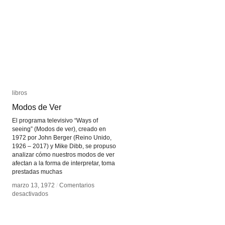
libros
libros
Modos de Ver
Modos de Ver
El programa televisivo “Ways of
seeing” (Modos de ver), creado en
1972 por John Berger (Reino Unido,
1926 – 2017) y Mike Dibb, se propuso
analizar cómo nuestros modos de ver
afectan a la forma de interpretar, toma
prestadas muchas
marzo 13, 1972
marzo 13, 1972
/
/
Comentarios
Comentarios
en
en
desactivados
desactivados
Modos
Modos
de
de
Ver
Ver