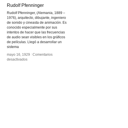
Rudolf Pfenninger
Rudolf Pfenninger
Rudolf Pfenninger, (Alemania, 1889 –
1976), arquitecto, dibujante, ingeniero
de sonido y cineasta de animación. Es
conocido especialmente por sus
intentos de hacer que las frecuencias
de audio sean visibles en los gráficos
de películas. Llegó a desarrollar un
sistema
mayo 16, 1929
mayo 16, 1929
/
/
Comentarios
Comentarios
en
en
desactivados
desactivados
Rudolf
Rudolf
Pfenninger
Pfenninger