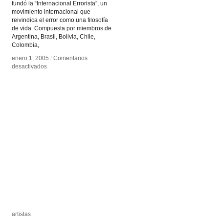
fundó la “Internacional Errorista”, un
movimiento internacional que
reivindica el error como una filosofía
de vida. Compuesta por miembros de
Argentina, Brasil, Bolivia, Chile,
Colombia,
enero 1, 2005
enero 1, 2005
/
/
Comentarios
Comentarios
en
en
desactivados
desactivados
La
La
Internacional
Internacional
Errorista
Errorista
artistas
artistas