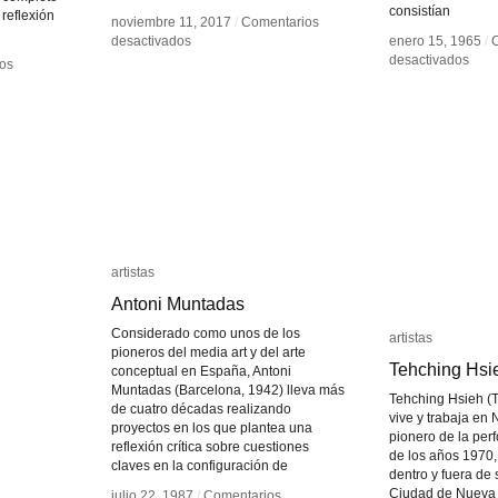
consistían
 reflexión
noviembre 11, 2017
noviembre 11, 2017
/
/
Comentarios
Comentarios
en
en
desactivados
desactivados
enero 15, 1965
enero 15, 1965
/
/
Ivan
Ivan
en
en
desactivados
desactivados
os
os
Caceres
Caceres
Günt
Günt
Brus
Brus
artistas
artistas
Antoni Muntadas
Antoni Muntadas
Considerado como unos de los
artistas
artistas
pioneros del media art y del arte
Tehching Hsi
Tehching Hsi
conceptual en España, Antoni
Muntadas (Barcelona, 1942) lleva más
Tehching Hsieh (T
de cuatro décadas realizando
vive y trabaja en N
proyectos en los que plantea una
pionero de la perf
reflexión crítica sobre cuestiones
de los años 1970,
claves en la configuración de
dentro y fuera de 
Ciudad de Nueva 
julio 22, 1987
julio 22, 1987
/
/
Comentarios
Comentarios