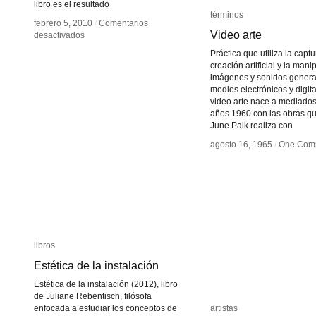
libro es el resultado
términos
términos
febrero 5, 2010
febrero 5, 2010
/
/
Comentarios
Comentarios
Video arte
Video arte
en
en
desactivados
desactivados
El
El
Práctica que utiliza la captu
video
video
creación artificial y la man
arte
arte
imágenes y sonidos genera
en
en
medios electrónicos y digita
Bolivia
Bolivia
video arte nace a mediados
años 1960 con las obras 
June Paik realiza con
agosto 16, 1965
agosto 16, 1965
/
/
One Com
One Com
libros
libros
Estética de la instalación
Estética de la instalación
Estética de la instalación (2012), libro
de Juliane Rebentisch, filósofa
enfocada a estudiar los conceptos de
artistas
artistas