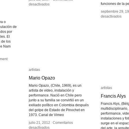
funciones de la 
en
en
desactivados
desactivados
Antoni
Antoni
septiembre 29, 1
septiembre 29, 1
Muntadas
Muntadas
en
en
desactivados
desactivados
Tehc
Tehc
ra o
Hsie
Hsie
ipulación de
dos por
les. El
 de los
que Nam
ment
ment
artistas
artistas
Mario Opazo
Mario Opazo
Mario Opazo, (Chile, 1969), es un
artistas
artistas
artista de video, instalación y
performance. Nació en Chile pero
Francis Alys
Francis Alys
junto a su familia se convirtió en un
Francis Alys, (Bélg
exiliado político en Colombia después
multidisciplinario,
del golpe de Estado de Pinochet en
performance, vide
1973. Canal de Vimeo
instalaciones y fo
julio 21, 2012
julio 21, 2012
/
/
Comentarios
Comentarios
surge en el espaci
en
en
desactivados
desactivados
del arte, la arquit