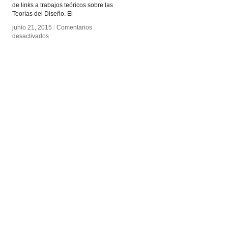
de links a trabajos teóricos sobre las
Teorías del Diseño. El
junio 21, 2015
junio 21, 2015
/
/
Comentarios
Comentarios
en
en
desactivados
desactivados
DesignCulture.info
DesignCulture.info