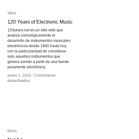
sitios
sitios
120 Years of Electronic Music
120 Years of Electronic Music
120years.net es un sitio web que
analiza cronológicamente el
desarrollo de instrumentos musicales
electrónicos desde 1800 hasta hoy,
con la particularidad de considerar
solo aquellos instrumentos que
genera sonido a partir de una fuente
puramente electrónica.
enero 1, 2015
enero 1, 2015
/
/
Comentarios
Comentarios
en
en
desactivados
desactivados
120
120
Years
Years
of
of
Electronic
Electronic
Music
Music
libros
libros