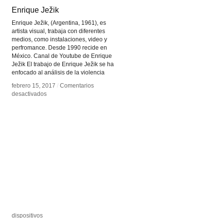
Enrique Ježik
Enrique Ježik
Enrique Ježik, (Argentina, 1961), es
artista visual, trabaja con diferentes
medios, como instalaciones, video y
perfromance. Desde 1990 recide en
México. Canal de Youtube de Enrique
Ježik El trabajo de Enrique Ježik se ha
enfocado al análisis de la violencia
febrero 15, 2017
febrero 15, 2017
/
/
Comentarios
Comentarios
en
en
desactivados
desactivados
Enrique
Enrique
Ježik
Ježik
dispositivos
dispositivos