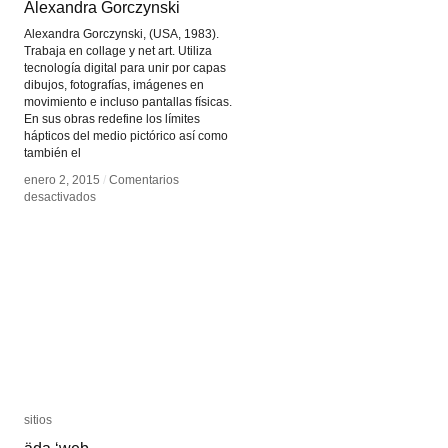
Alexandra Gorczynski
Alexandra Gorczynski
Alexandra Gorczynski, (USA, 1983).
Trabaja en collage y net art. Utiliza
tecnología digital para unir por capas
dibujos, fotografías, imágenes en
movimiento e incluso pantallas físicas.
En sus obras redefine los límites
hápticos del medio pictórico así como
también el
enero 2, 2015
enero 2, 2015
/
/
Comentarios
Comentarios
en
en
desactivados
desactivados
Alexandra
Alexandra
Gorczynski
Gorczynski
sitios
sitios