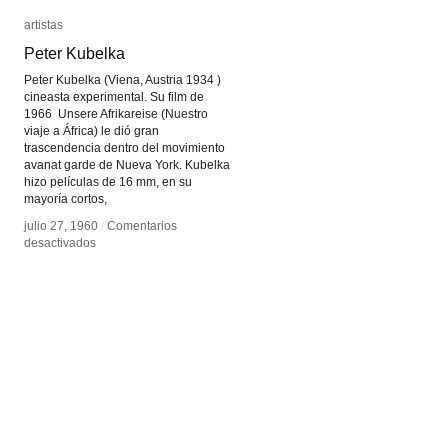
artistas
artistas
Peter Kubelka
Peter Kubelka
Peter Kubelka (Viena, Austria 1934 )
cineasta experimental. Su film de
1966 Unsere Afrikareise (Nuestro
viaje a África) le dió gran
trascendencia dentro del movimiento
avanat garde de Nueva York. Kubelka
hizo películas de 16 mm, en su
mayoría cortos,
julio 27, 1960
julio 27, 1960
/
/
Comentarios
Comentarios
en
en
desactivados
desactivados
Peter
Peter
Kubelka
Kubelka