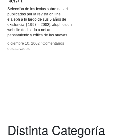
Net Art
Net Art
Selección de los textos sobre net art
publicados por la revista on line
elaleph a lo largo de sus 5 años de
existencia, [ 1997 – 2002]. aleph es un
website dedicado a net.art,
pensamiento y crítica de las nuevas
diciembre 10, 2002
diciembre 10, 2002
/
/
Comentarios
Comentarios
en
en
desactivados
desactivados
Net
Net
Art
Art
Distinta Categoría