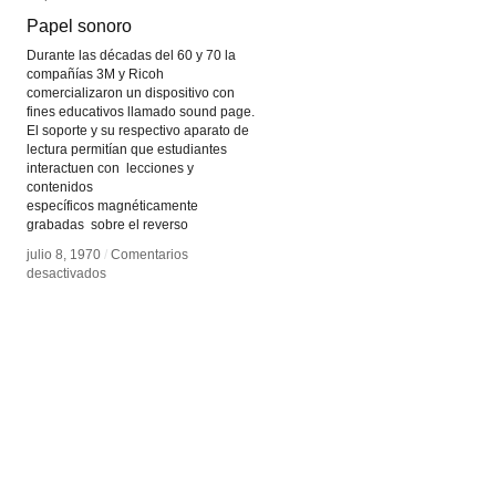
Papel sonoro
Papel sonoro
Durante las décadas del 60 y 70 la
compañías 3M y Ricoh
comercializaron un dispositivo con
fines educativos llamado sound page.
El soporte y su respectivo aparato de
lectura permitían que estudiantes
interactuen con lecciones y
contenidos
específicos magnéticamente
grabadas sobre el reverso
julio 8, 1970
julio 8, 1970
/
/
Comentarios
Comentarios
en
en
desactivados
desactivados
Papel
Papel
sonoro
sonoro