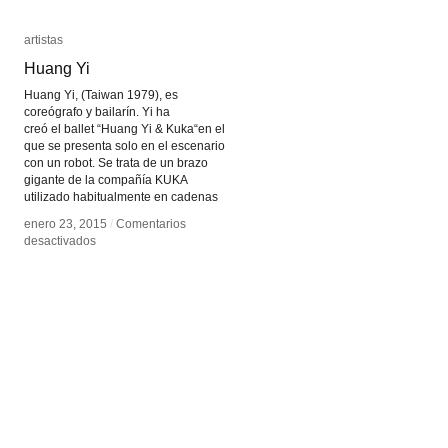
artistas
artistas
Huang Yi
Huang Yi
Huang Yi, (Taiwan 1979), es
coreógrafo y bailarín. Yi ha
creó el ballet “Huang Yi & Kuka“en el
que se presenta solo en el escenario
con un robot. Se trata de un brazo
gigante de la compañía KUKA
utilizado habitualmente en cadenas
enero 23, 2015
enero 23, 2015
/
/
Comentarios
Comentarios
en
en
desactivados
desactivados
Huang
Huang
Yi
Yi