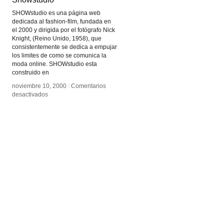
SHOWstudio es una página web
dedicada al fashion-film, fundada en
el 2000 y dirigida por el fotógrafo Nick
Knight, (Reino Unido, 1958), que
consistentemente se dedica a empujar
los limites de como se comunica la
moda online. SHOWstudio esta
construido en
noviembre 10, 2000
noviembre 10, 2000
/
/
Comentarios
Comentarios
en
en
desactivados
desactivados
Showstudio
Showstudio