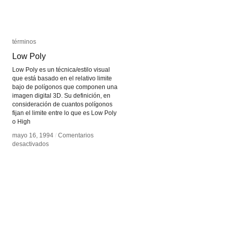
términos
términos
Low Poly
Low Poly
Low Poly es un técnica/estilo visual
que está basado en el relativo limite
bajo de polígonos que componen una
imagen digital 3D. Su definición, en
consideración de cuantos polígonos
fijan el limite entre lo que es Low Poly
o High
mayo 16, 1994
mayo 16, 1994
/
/
Comentarios
Comentarios
en
en
desactivados
desactivados
Low
Low
Poly
Poly