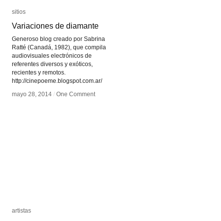
sitios
sitios
Variaciones de diamante
Variaciones de diamante
Generoso blog creado por Sabrina
Ratté (Canadá, 1982), que compila
audiovisuales electrónicos de
referentes diversos y exóticos,
recientes y remotos.
http://cinepoeme.blogspot.com.ar/
mayo 28, 2014
mayo 28, 2014
/
/
One Comment
One Comment
artistas
artistas