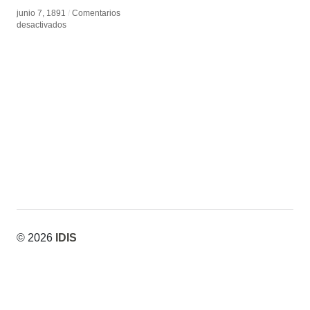
junio 7, 1891
junio 7, 1891
/
/
Comentarios
Comentarios
en
en
desactivados
desactivados
Anaglifo
Anaglifo
© 2026
IDIS