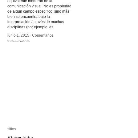
equivalente moderno de la
comunicación visual. No es propiedad
de algun campo especifico, sino más
bien se encuentra bajo la
interpretación a través de muchas
disciplinas (por ejemplo, es
junio 1, 2015
junio 1, 2015
/
/
Comentarios
Comentarios
en
en
desactivados
desactivados
Visualización
Visualización
de
de
Datos
Datos
sitios
sitios
Showstudio
Showstudio