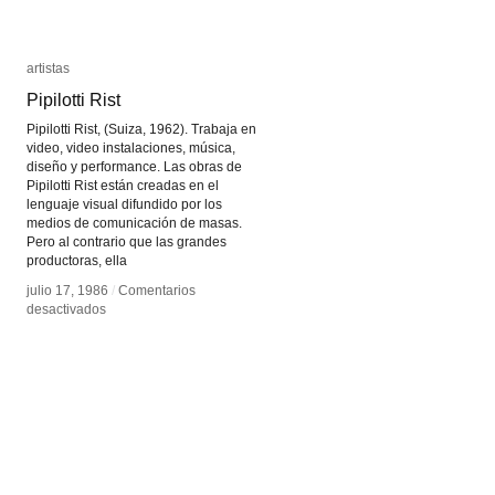
artistas
artistas
Pipilotti Rist
Pipilotti Rist
Pipilotti Rist, (Suiza, 1962). Trabaja en
video, video instalaciones, música,
diseño y performance. Las obras de
Pipilotti Rist están creadas en el
lenguaje visual difundido por los
medios de comunicación de masas.
Pero al contrario que las grandes
productoras, ella
julio 17, 1986
julio 17, 1986
/
/
Comentarios
Comentarios
en
en
desactivados
desactivados
Pipilotti
Pipilotti
Rist
Rist