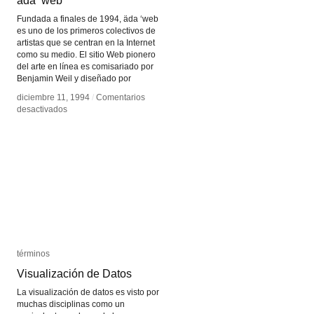
äda ‘web
äda ‘web
Fundada a finales de 1994, äda ‘web
es uno de los primeros colectivos de
artistas que se centran en la Internet
como su medio. El sitio Web pionero
del arte en línea es comisariado por
Benjamin Weil y diseñado por
diciembre 11, 1994
diciembre 11, 1994
/
/
Comentarios
Comentarios
en
en
desactivados
desactivados
äda
äda
‘web
‘web
términos
términos
Visualización de Datos
Visualización de Datos
La visualización de datos es visto por
muchas disciplinas como un