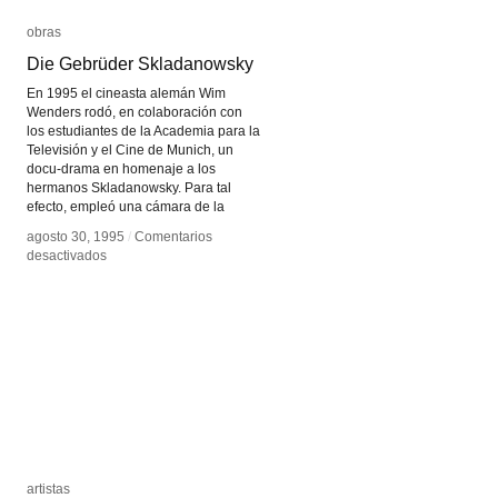
obras
obras
Die Gebrüder Skladanowsky
Die Gebrüder Skladanowsky
En 1995 el cineasta alemán Wim
Wenders rodó, en colaboración con
los estudiantes de la Academia para la
Televisión y el Cine de Munich, un
docu-drama en homenaje a los
hermanos Skladanowsky. Para tal
efecto, empleó una cámara de la
agosto 30, 1995
agosto 30, 1995
/
/
Comentarios
Comentarios
en
en
desactivados
desactivados
Die
Die
Gebrüder
Gebrüder
Skladanowsky
Skladanowsky
artistas
artistas