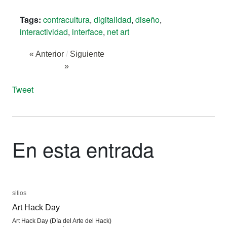
Tags:
contracultura
,
digitalidad
,
diseño
,
interactividad
,
interface
,
net art
« Anterior
/
Siguiente
»
Tweet
En esta entrada
sitios
sitios
Art Hack Day
Art Hack Day
Art Hack Day (Día del Arte del Hack)