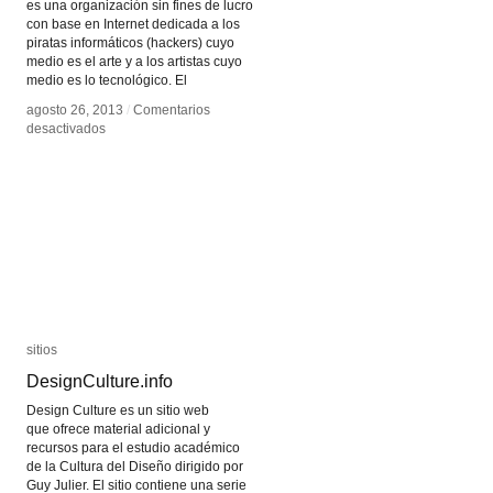
es una organización sin fines de lucro
con base en Internet dedicada a los
piratas informáticos (hackers) cuyo
medio es el arte y a los artistas cuyo
medio es lo tecnológico. El
agosto 26, 2013
agosto 26, 2013
/
/
Comentarios
Comentarios
en
en
desactivados
desactivados
Art
Art
Hack
Hack
Day
Day
sitios
sitios
DesignCulture.info
DesignCulture.info
Design Culture es un sitio web
que ofrece material adicional y
recursos para el estudio académico
de la Cultura del Diseño dirigido por
Guy Julier. El sitio contiene una serie