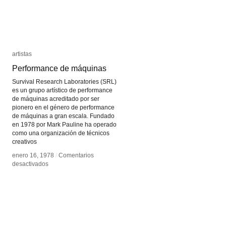
artistas
artistas
Performance de máquinas
Performance de máquinas
Survival Research Laboratories (SRL)
es un grupo artístico de performance
de máquinas acreditado por ser
pionero en el género de performance
de máquinas a gran escala. Fundado
en 1978 por Mark Pauline ha operado
como una organización de técnicos
creativos
enero 16, 1978
enero 16, 1978
/
/
Comentarios
Comentarios
en
en
desactivados
desactivados
Performance
Performance
de
de
máquinas
máquinas