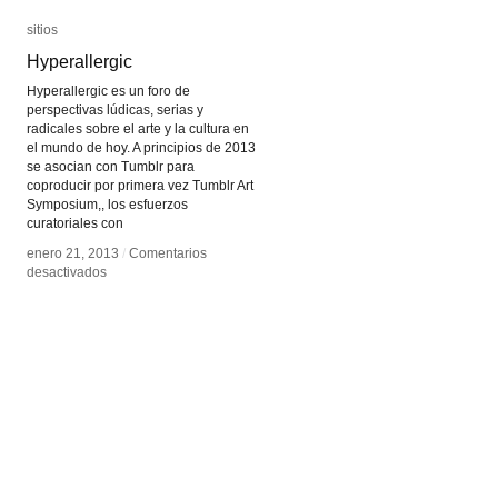
sitios
sitios
Hyperallergic
Hyperallergic
Hyperallergic es un foro de
perspectivas lúdicas, serias y
radicales sobre el arte y la cultura en
el mundo de hoy. A principios de 2013
se asocian con Tumblr para
coproducir por primera vez Tumblr Art
Symposium,, los esfuerzos
curatoriales con
enero 21, 2013
enero 21, 2013
/
/
Comentarios
Comentarios
en
en
desactivados
desactivados
Hyperallergic
Hyperallergic