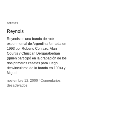
artistas
artistas
Reynols
Reynols
Reynols es una banda de rock
experimental de Argentina formada en
1993 por Roberto Conlazo, Alan
Courtis y Christian Dergarabedian
(quien participó en la grabación de los
dos primeros casetes para luego
desvincularse de la banda en 1994) y
Miguel
noviembre 12, 2000
noviembre 12, 2000
/
/
Comentarios
Comentarios
en
en
desactivados
desactivados
Reynols
Reynols