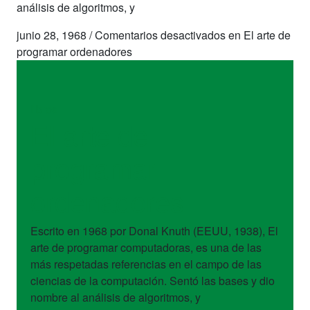
análisis de algoritmos, y
junio 28, 1968
/
Comentarios desactivados
en El arte de
programar ordenadores
libros
El arte de
programar
ordenadores
Escrito en 1968 por Donal Knuth (EEUU, 1938), El
arte de programar computadoras, es una de las
más respetadas referencias en el campo de las
ciencias de la computación. Sentó las bases y dio
nombre al análisis de algoritmos, y