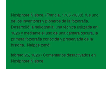
Nicéphore Niépce
Nicéphore Niépce, (Francia, 1765 -1833), fue uno
de los inventores y pioneros de la fotografía.
Desarrolló la heliografía, una técnica utilizada en
1826 y mediante el uso de una cámara oscura, la
primera fotografía conocida y preservada de la
historia. Niépce tomó
febrero 25, 1826
/
Comentarios desactivados
en
Nicéphore Niépce