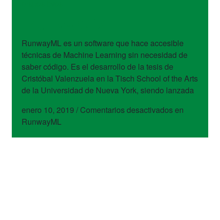
dispositivos
RunwayML
RunwayML es un software que hace accesible
técnicas de Machine Learning sin necesidad de
saber código. Es el desarrollo de la tesis de
Cristóbal Valenzuela en la Tisch School of the Arts
de la Universidad de Nueva York, siendo lanzada
enero 10, 2019
/
Comentarios desactivados
en
RunwayML