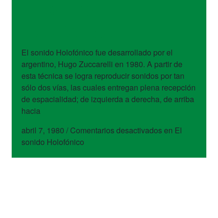
El sonido
Holofónico
El sonido Holofónico fue desarrollado por el
argentino, Hugo Zuccarelli en 1980. A partir de
esta técnica se logra reproducir sonidos por tan
sólo dos vías, las cuales entregan plena recepción
de espacialidad; de izquierda a derecha, de arriba
hacia
abril 7, 1980
/
Comentarios desactivados
en El
sonido Holofónico