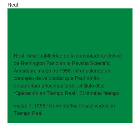
Real
dispositivos
Tiempo Real
Real Time, publicidad de la computadora Univac
de Remington Rand en la Revista Scientific
American, marzo de 1956. Introduciendo un
concepto de velocidad que Paul Virilio
desarrollará años mas tarde, el título dice
“Operación en Tiempo Real”. El término “tiempo
marzo 1, 1956
/
Comentarios desactivados
en
Tiempo Real