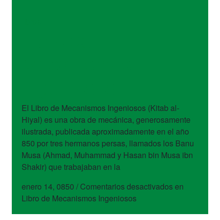
libros
Libro de
Mecanismos
Ingeniosos
El Libro de Mecanismos Ingeniosos (Kitab al-
Hiyal) es una obra de mecánica, generosamente
ilustrada, publicada aproximadamente en el año
850 por tres hermanos persas, llamados los Banu
Musa (Ahmad, Muhammad y Hasan bin Musa ibn
Shakir) que trabajaban en la
enero 14, 0850
/
Comentarios desactivados
en
Libro de Mecanismos Ingeniosos