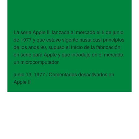
dispositivos
Apple II
La serie Apple II, lanzada al mercado el 5 de junio
de 1977 y que estuvo vigente hasta casi principios
de los años 90, supuso el inicio de la fabricación
en serie para Apple y que introdujo en el mercado
un microcomputador
junio 13, 1977
/
Comentarios desactivados
en
Apple II