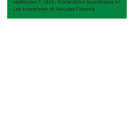
septiembre 7, 1833
/
Comentarios desactivados
en
Las Invensiones de Hércules Florence