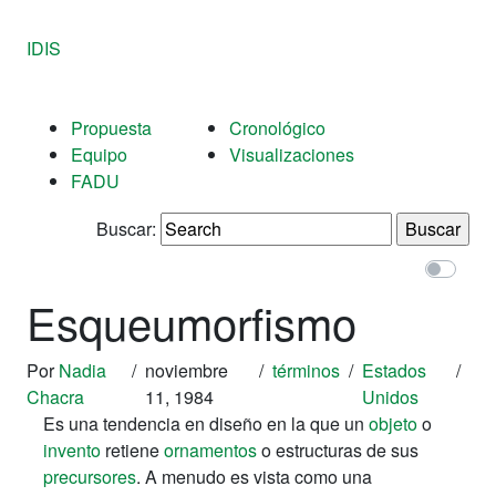
IDIS
Propuesta
Cronológico
Equipo
Visualizaciones
FADU
Buscar:
Esqueumorfismo
Por
Nadia
/
noviembre
/
términos
/
Estados
/
Chacra
11, 1984
Unidos
Es una tendencia en diseño en la que un
objeto
o
invento
retiene
ornamentos
o estructuras de sus
precursores
. A menudo es vista como una