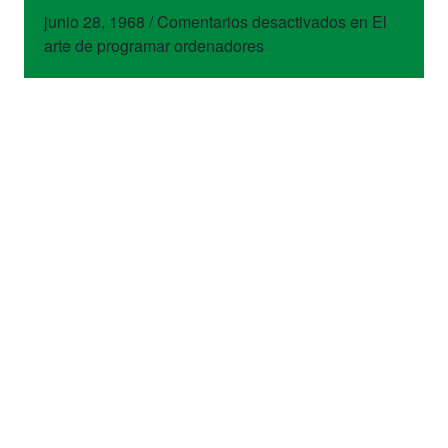
junio 28, 1968
/
Comentarios desactivados
en El
arte de programar ordenadores