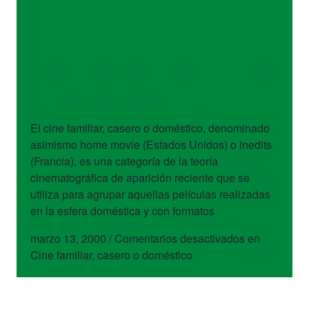
términos
Cine familiar, casero
o doméstico
El cine familiar, casero o doméstico, denominado
asimismo home movie (Estados Unidos) o inedits
(Francia), es una categoría de la teoría
cinematográfica de aparición reciente que se
utiliza para agrupar aquellas películas realizadas
en la esfera doméstica y con formatos
marzo 13, 2000
/
Comentarios desactivados
en
Cine familiar, casero o doméstico