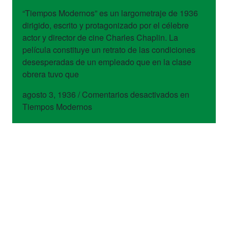
“Tiempos Modernos” es un largometraje de 1936
dirigido, escrito y protagonizado por el célebre
actor y director de cine Charles Chaplin. La
película constituye un retrato de las condiciones
desesperadas de un empleado que en la clase
obrera tuvo que
agosto 3, 1936
/
Comentarios desactivados
en
Tiempos Modernos