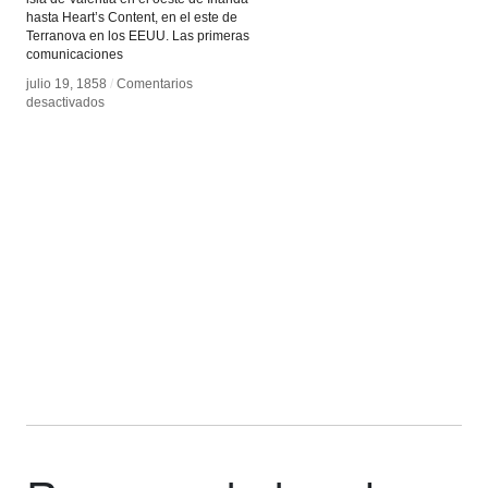
hasta Heart’s Content, en el este de
Terranova en los EEUU. Las primeras
comunicaciones
julio 19, 1858
julio 19, 1858
/
/
Comentarios
Comentarios
en
en
desactivados
desactivados
Cable
Cable
transoceánico
transoceánico