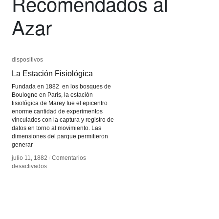
Recomendados al
Azar
dispositivos
dispositivos
La Estación Fisiológica
La Estación Fisiológica
Fundada en 1882 en los bosques de
Boulogne en Paris, la estación
fisiológica de Marey fue el epicentro
enorme cantidad de experimentos
vinculados con la captura y registro de
datos en torno al movimiento. Las
dimensiones del parque permitieron
generar
julio 11, 1882
julio 11, 1882
/
/
Comentarios
Comentarios
en
en
desactivados
desactivados
La
La
Estación
Estación
Fisiológica
Fisiológica