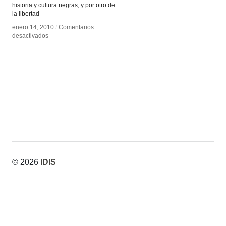
historia y cultura negras, y por otro de
la libertad
enero 14, 2010
enero 14, 2010
/
/
Comentarios
Comentarios
en
en
desactivados
desactivados
Isaac
Isaac
Julien
Julien
© 2026
IDIS