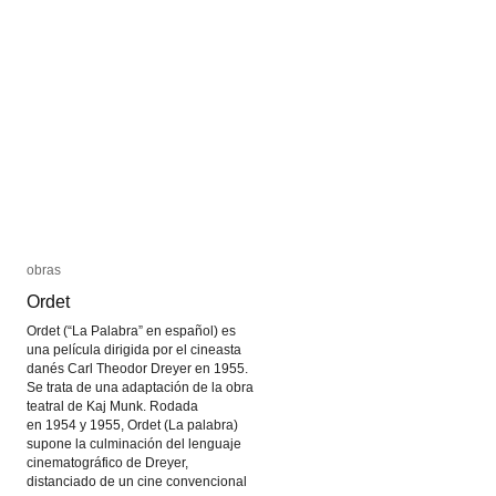
obras
obras
Ordet
Ordet
Ordet (“La Palabra” en español) es
una película dirigida por el cineasta
danés Carl Theodor Dreyer en 1955.
Se trata de una adaptación de la obra
teatral de Kaj Munk. Rodada
en 1954 y 1955, Ordet (La palabra)
supone la culminación del lenguaje
cinematográfico de Dreyer,
distanciado de un cine convencional