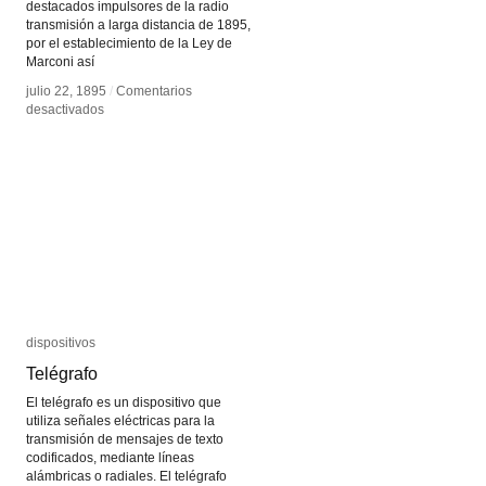
destacados impulsores de la radio
transmisión a larga distancia de 1895,
por el establecimiento de la Ley de
Marconi así
julio 22, 1895
julio 22, 1895
/
/
Comentarios
Comentarios
en
en
desactivados
desactivados
Guglielmo
Guglielmo
Marconi
Marconi
dispositivos
dispositivos
Telégrafo
Telégrafo
El telégrafo es un dispositivo que
utiliza señales eléctricas para la
transmisión de mensajes de texto
codificados, mediante líneas
alámbricas o radiales. El telégrafo