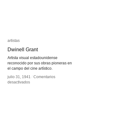
artistas
artistas
Dwinell Grant
Dwinell Grant
Artista visual estadounidense
reconocido por sus obras pioneras en
el campo del cine artístico.
julio 31, 1941
julio 31, 1941
/
/
Comentarios
Comentarios
en
en
desactivados
desactivados
Dwinell
Dwinell
Grant
Grant