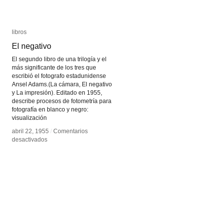
libros
libros
El negativo
El negativo
El segundo libro de una trilogía y el
más significante de los tres que
escribió el fotografo estadunidense
Ansel Adams.(La cámara, El negativo
y La impresión). Editado en 1955,
describe procesos de fotometría para
fotografía en blanco y negro:
visualización
abril 22, 1955
abril 22, 1955
/
/
Comentarios
Comentarios
en
en
desactivados
desactivados
El
El
negativo
negativo