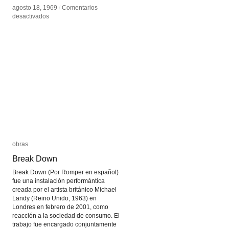
agosto 18, 1969
agosto 18, 1969
/
/
Comentarios
Comentarios
en
en
desactivados
desactivados
Soundtrack
Soundtrack
obras
obras
Break Down
Break Down
Break Down (Por Romper en español)
fue una instalación performántica
creada por el artista británico Michael
Landy (Reino Unido, 1963) en
Londres en febrero de 2001, como
reacción a la sociedad de consumo. El
trabajo fue encargado conjuntamente