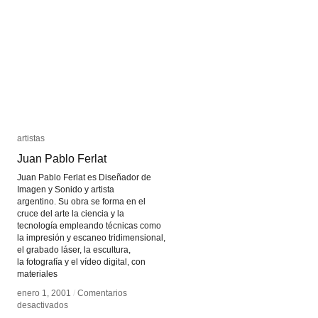
artistas
artistas
Juan Pablo Ferlat
Juan Pablo Ferlat
Juan Pablo Ferlat es Diseñador de
Imagen y Sonido y artista
argentino. Su obra se forma en el
cruce del arte la ciencia y la
tecnología empleando técnicas como
la impresión y escaneo tridimensional,
el grabado láser, la escultura,
la fotografía y el vídeo digital, con
materiales
enero 1, 2001
enero 1, 2001
/
/
Comentarios
Comentarios
en
en
desactivados
desactivados
Juan
Juan