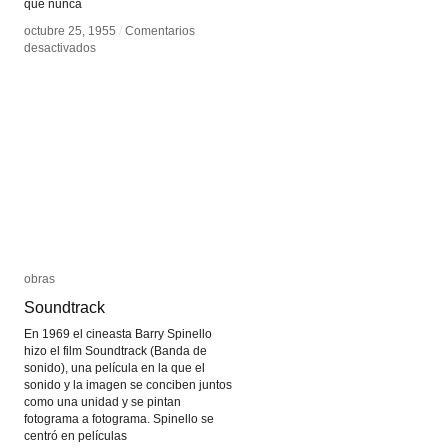
que nunca
octubre 25, 1955
octubre 25, 1955
/
/
Comentarios
Comentarios
en
en
desactivados
desactivados
Ordet
Ordet
obras
obras
Soundtrack
Soundtrack
En 1969 el cineasta Barry Spinello
hizo el film Soundtrack (Banda de
sonido), una película en la que el
sonido y la imagen se conciben juntos
como una unidad y se pintan
fotograma a fotograma. Spinello se
centró en películas