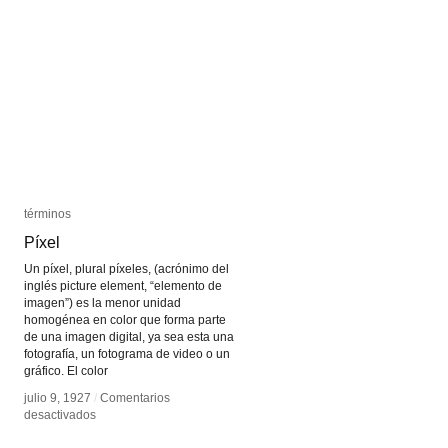
Pablo
Pablo
Ferlat
Ferlat
términos
términos
Píxel
Píxel
Un píxel, plural píxeles, (acrónimo del
inglés picture element, “elemento de
imagen”) es la menor unidad
homogénea en color que forma parte
de una imagen digital, ya sea esta una
fotografía, un fotograma de video o un
gráfico. El color
julio 9, 1927
julio 9, 1927
/
/
Comentarios
Comentarios
en
en
desactivados
desactivados
Píxel
Píxel