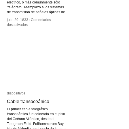
eléctrico, o más comúnmente sólo
‘telégrafo’, reemplazó a los sistemas
de transmisión de señales ópticas de
julio 29, 1833
julio 29, 1833
/
/
Comentarios
Comentarios
en
en
desactivados
desactivados
Telégrafo
Telégrafo
dispositivos
dispositivos
Cable transoceánico
Cable transoceánico
El primer cable telegráfico
transatlántico fue colocado en el piso
del Océano Atlántico, desde el
Telegraph Field, Foilhommerum Bay,
isla de Valentia en el oeste de Irlanda