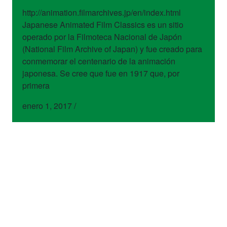
http://animation.filmarchives.jp/en/index.html
Japanese Animated Film Classics es un sitio
operado por la Filmoteca Nacional de Japón
(National Film Archive of Japan) y fue creado para
conmemorar el centenario de la animación
japonesa. Se cree que fue en 1917 que, por
primera
enero 1, 2017
/