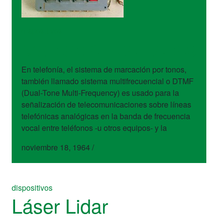
dispositivos
Marcación por tonos
En telefonía, el sistema de marcación por tonos,
también llamado sistema multifrecuencial o DTMF
(Dual-Tone Multi-Frequency) es usado para la
señalización de telecomunicaciones sobre líneas
telefónicas analógicas en la banda de frecuencia
vocal entre teléfonos -u otros equipos- y la
noviembre 18, 1964
/
dispositivos
Láser Lidar