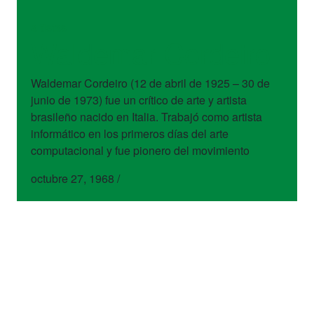
artistas
Waldemar Cordeiro
Waldemar Cordeiro (12 de abril de 1925 – 30 de
junio de 1973) fue un crítico de arte y artista
brasileño nacido en Italia. Trabajó como artista
informático en los primeros días del arte
computacional y fue pionero del movimiento
octubre 27, 1968
/