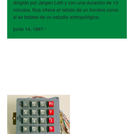
dirigido por Jørgen Leth y con una duración de 13
minutos. Nos ofrece el retrato de un hombre como
si se tratase de un estudio antropológico.
junio 14, 1967
/