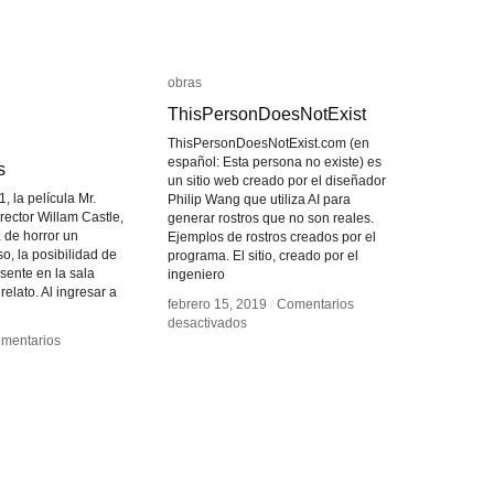
obras
obras
ThisPersonDoesNotExist
ThisPersonDoesNotExist
ThisPersonDoesNotExist.com (en
español: Esta persona no existe) es
s
s
un sitio web creado por el diseñador
 la película Mr.
Philip Wang que utiliza AI para
rector Willam Castle,
generar rostros que no son reales.
 de horror un
Ejemplos de rostros creados por el
, la posibilidad de
programa. El sitio, creado por el
sente en la sala
ingeniero
 relato. Al ingresar a
febrero 15, 2019
febrero 15, 2019
/
/
Comentarios
Comentarios
en
en
desactivados
desactivados
mentarios
mentarios
ThisPersonDoesNotExist
ThisPersonDoesNotExist
onicus
onicus