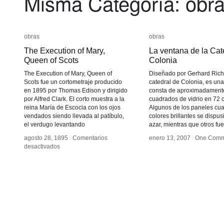
Misma Categoría: obr
obras
obras
obras
obras
The Execution of Mary,
The Execution of Mary,
La ventana de la Cat
La ventana de la Cat
Queen of Scots
Queen of Scots
Colonia
Colonia
The Execution of Mary, Queen of
Diseñado por Gerhard Richt
Scots fue un cortometraje producido
catedral de Colonia, es un
en 1895 por Thomas Edison y dirigido
consta de aproximadament
por Alfred Clark. El corto muestra a la
cuadrados de vidrio en 72 
reina María de Escocia con los ojos
Algunos de los paneles cu
vendados siendo llevada al patíbulo,
colores brillantes se dispus
el verdugo levantando
azar, mientras que otros fu
agosto 28, 1895
agosto 28, 1895
/
/
Comentarios
Comentarios
enero 13, 2007
enero 13, 2007
/
/
One Comm
One Comm
en
en
desactivados
desactivados
The
The
Execution
Execution
of
of
Mary,
Mary,
Queen
Queen
of
of
Scots
Scots