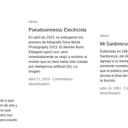
obras
obras
Pseudoamnesia: Electricista
Pseudoamnesia: Electricista
obras
obras
En abril de 2023, se entregaron los
premios de fotografía Sony World
Mr Sardonicu
Mr Sardonicu
Photography 2023. El alemán Boris
Estrenada en 1961,
Eldagsen ganó uno, pero
Sardonicus, del di
inmediatamente se negó a recibirlo al
agrega a su trama
revelar que su obra había sido creada
elemento novedoso
por inteligencia artificial (IA). La
que el público pre
imagen
decida el final del
abril 17, 2023
abril 17, 2023
/
/
Comentarios
Comentarios
la función
en
en
desactivados
desactivados
julio 14, 1961
julio 14, 1961
/
/
Co
Co
Pseudoamnesia:
Pseudoamnesia:
en
en
desactivados
desactivados
Electricista
Electricista
Mr
Mr
edo a que
Sard
Sard
en de ella y
eso que
odos sus
mero exacto