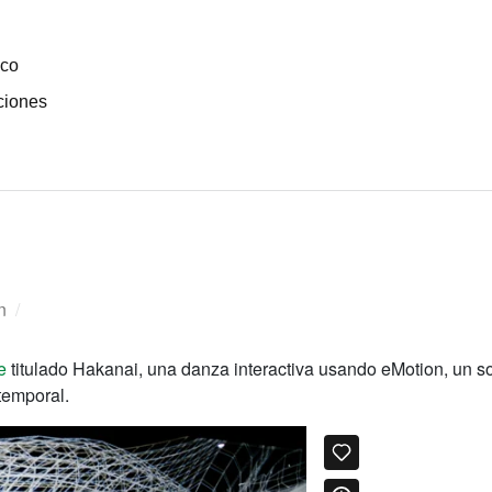
ico
ciones
n
/
e
titulado Hakanai, una danza interactiva usando eMotion, un so
temporal.