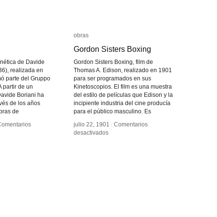
obras
obras
Gordon Sisters Boxing
Gordon Sisters Boxing
nética de Davide
Gordon Sisters Boxing, film de
936), realizada en
Thomas A. Edison, realizado en 1901
mó parte del Gruppo
para ser programados en sus
A partir de un
Kinetoscopios. El film es una muestra
Davide Boriani ha
del estilo de películas que Edison y la
avés de los años
incipiente industria del cine producía
obras de
para el público masculino. Es
Comentarios
Comentarios
julio 22, 1901
julio 22, 1901
/
/
Comentarios
Comentarios
en
en
desactivados
desactivados
Scope
Scope
Gordon
Gordon
Sisters
Sisters
Boxing
Boxing