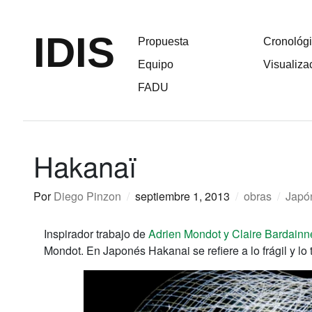
IDIS
Propuesta
Cronológ
Equipo
Visualiza
FADU
Hakanaï
Por
Diego Pinzon
/
septiembre 1, 2013
/
obras
/
Japó
Inspirador trabajo de
Adrien Mondot y Claire Bardainn
Mondot. En Japonés Hakanai se refiere a lo frágil y lo 