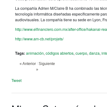
La compañía Adrien M/Claire B ha combinado las técni
tecnología informática diseñadas específicamente para
audiovisuales. La compañía tiene su sede en Lyon, Fra
http://www.elfinanciero.com.mx/after-office/hakanai-re
http://www.am-cb.net/projets/
Tags:
animación
,
códigos abiertos
,
cuerpo
,
danza
,
int
« Anterior
/
Siguiente
»
Tweet