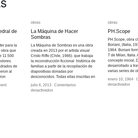
as
obras
obras
obras
obras
edral de
edral de
La Máquina de Hacer
La Máquina de Hacer
PH.Scope
PH.Scope
Sombras
Sombras
PH.Scope, obra ci
Boriani, (Italia, 1
er para la
La Máquina de Sombras es una obra
1964. Boriani for
a obra que
creada en 2013 por el artista visual
T de Milan, Italia. 
e 11.500
Cristo Riffo (Chile, 1986). que trabaja
concepto inicial, 
colores.
la reconstrucción ficcional histórica de
desarrollado a tr
adrados de
familias a partir de la recopilación de
varias series de 
ieron al
diapositivas donadas por
eron
desconocidos. Todas ellas inscritas en
enero 10, 1964
enero 10, 1964
/
/
en
en
desactivados
desactivados
ent
ent
julio 6, 2013
julio 6, 2013
/
/
Comentarios
Comentarios
PH.
PH.
en
en
desactivados
desactivados
La
La
Máquina
Máquina
de
de
Hacer
Hacer
Sombras
Sombras