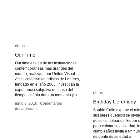
obras
obras
Our Time
Our Time
Our time es una de las instalaciones
contemporáneas mas grandes del
mundo, realizada por United Visual
Artist, colectivo de artistas de Londres,
fundado en el año 2003. Investigan la
experiencia subjetiva del paso del
obras
obras
tiempo: cuánto dura un momento y a
Birthday Ceremony
Birthday Ceremony
junio 3, 2016
junio 3, 2016
/
/
Comentarios
Comentarios
en
en
desactivados
desactivados
Sophie Calle expone el mi
Our
Our
sus seres queridxs se olvid
Time
Time
de su cumpleaños. Es por 
para calmar su ansiedad, t
cumpleaños invita a un nu
de gente de su edad a