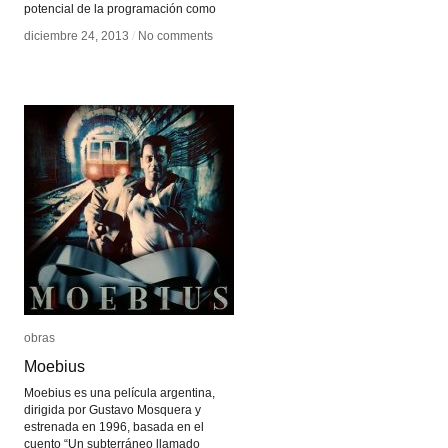
potencial de la programación como
diciembre 24, 2013
diciembre 24, 2013
/
/
No comments
No comments
obras
obras
Moebius
Moebius
Moebius es una película argentina,
dirigida por Gustavo Mosquera y
estrenada en 1996, basada en el
cuento “Un subterráneo llamado