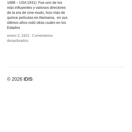
1888 – USA 1931). Fue uno de los
más influyentes y valiosos directores
de la era de cine mudo, hizo más de
quince películas en Alemania, en sus
últimos años rodó otras cuatro en los
Estados
enero 3, 1922
enero 3, 1922
/
/
Comentarios
Comentarios
en
en
desactivados
desactivados
Friedrich
Friedrich
Wilhelm
Wilhelm
Murnau
Murnau
© 2026
IDIS