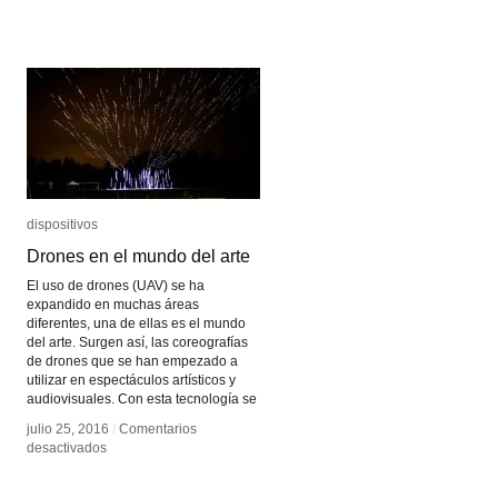
dispositivos
dispositivos
Drones en el mundo del arte
Drones en el mundo del arte
El uso de drones (UAV) se ha
expandido en muchas áreas
diferentes, una de ellas es el mundo
del arte. Surgen así, las coreografías
de drones que se han empezado a
utilizar en espectáculos artísticos y
audiovisuales. Con esta tecnología se
julio 25, 2016
julio 25, 2016
/
/
Comentarios
Comentarios
en
en
desactivados
desactivados
Drones
Drones
en
en