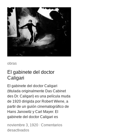
el
el
mundo
mundo
del
del
arte
arte
obras
obras
El gabinete del doctor
El gabinete del doctor
Caligari
Caligari
El gabinete del doctor Caligari
(titulada originalmente Das Cabinet
des Dr. Caligari) es una película muda
de 1920 dirigida por Robert Wiene, a
partir de un guión cinematográfico de
Hans Janowitz y Carl Mayer. El
gabinete del doctor Caligari es
noviembre 3, 1920
noviembre 3, 1920
/
/
Comentarios
Comentarios
en
en
desactivados
desactivados
El
El