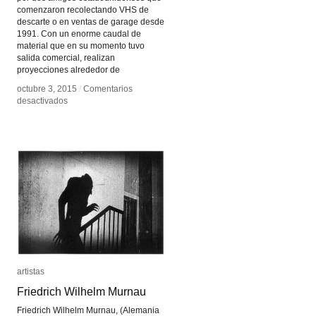
comenzaron recolectando VHS de
descarte o en ventas de garage desde
1991. Con un enorme caudal de
material que en su momento tuvo
salida comercial, realizan
proyecciones alrededor de
octubre 3, 2015
octubre 3, 2015
/
/
Comentarios
Comentarios
en
en
desactivados
desactivados
Found
Found
Footage
Footage
Festival
Festival
artistas
artistas
Friedrich Wilhelm Murnau
Friedrich Wilhelm Murnau
Friedrich Wilhelm Murnau, (Alemania