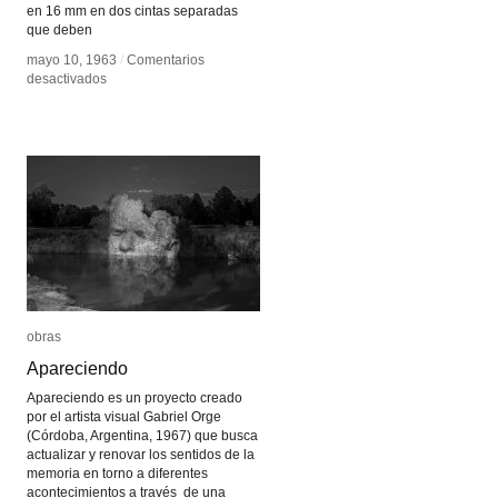
en 16 mm en dos cintas separadas
que deben
mayo 10, 1963
mayo 10, 1963
/
/
Comentarios
Comentarios
en
en
desactivados
desactivados
Navidad
Navidad
en
en
la
la
Tierra
Tierra
obras
obras
Apareciendo
Apareciendo
Apareciendo es un proyecto creado
por el artista visual Gabriel Orge
(Córdoba, Argentina, 1967) que busca
actualizar y renovar los sentidos de la
memoria en torno a diferentes
acontecimientos a través de una