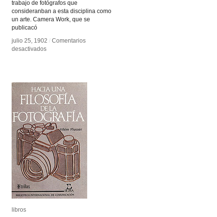
trabajo de fotógrafos que
consideranban a esta disciplina como
un arte. Camera Work, que se
publicacó
julio 25, 1902
julio 25, 1902
/
/
Comentarios
Comentarios
en
en
desactivados
desactivados
Camera
Camera
Work
Work
libros
libros