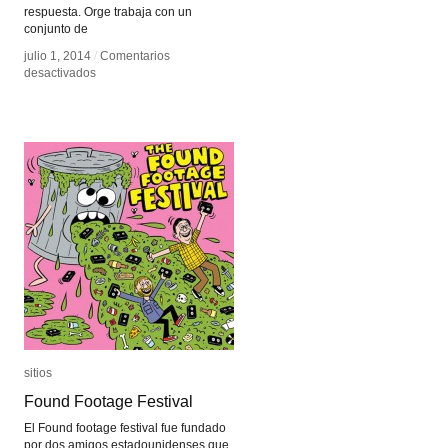
respuesta. Orge trabaja con un
conjunto de
julio 1, 2014
julio 1, 2014
/
/
Comentarios
Comentarios
en
en
desactivados
desactivados
Apareciendo
Apareciendo
sitios
sitios
Found Footage Festival
Found Footage Festival
El Found footage festival fue fundado
por dos amigos estadounidenses que