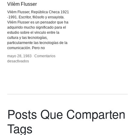
Vilèm Flusser
Vilèm Flusser
Vilèm Flusser, República Checa 1921
-1991. Escritor, filósofo y ensayista.
Vilém Flusser es un pensador que ha
adquirido mucho significado para el
estudio sobre el vinculo entre la
cultura y las tecnologías,
particularmente las tecnologías de la
comunicación. Pero no
mayo 28, 1983
mayo 28, 1983
/
/
Comentarios
Comentarios
en
en
desactivados
desactivados
Vilèm
Vilèm
Flusser
Flusser
Posts Que Comparten
Tags