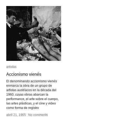
Vista
Vista
artistas
artistas
Accionismo vienés
Accionismo vienés
El denominando accionismo vienés
enmarca la obra de un grupo de
artistas austríacos en la década del
1960, cuyas obras abarcan la
performance, el arte sobre el cuerpo,
las artes plásticas, y el cine y video
como forma de registro
abril 21, 1965
abril 21, 1965
/
/
No comments
No comments