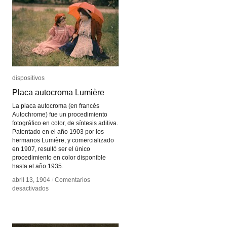
dispositivos
dispositivos
Placa autocroma Lumière
Placa autocroma Lumière
La placa autocroma (en francés
Autochrome) fue un procedimiento
fotográfico en color, de síntesis aditiva.
Patentado en el año 1903 por los
hermanos Lumière, y comercializado
en 1907, resultó ser el único
procedimiento en color disponible
hasta el año 1935.
abril 13, 1904
abril 13, 1904
/
/
Comentarios
Comentarios
en
en
desactivados
desactivados
Placa
Placa
autocroma
autocroma
Lumière
Lumière