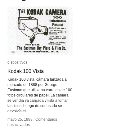
dispositivos
dispositivos
Kodak 100 Vista
Kodak 100 Vista
Kodak 100 vista, cámara lanzada al
mercado en 1888 por George
Eastman que utilizaba carretes de 100
fotos circulares de papel. La cámara
se vendía ya cargada y lista a tomar
las fotos. Luego de ser usada se
devolvía el
mayo 25, 1888
mayo 25, 1888
/
/
Comentarios
Comentarios
en
en
desactivados
desactivados
Kodak
Kodak
100
100