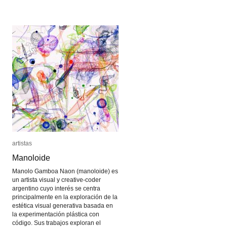
gabinete
gabinete
del
del
doctor
doctor
Caligari
Caligari
artistas
artistas
Manoloide
Manoloide
Manolo Gamboa Naon (manoloide) es
un artista visual y creative-coder
argentino cuyo interés se centra
principalmente en la exploración de la
estética visual generativa basada en
la experimentación plástica con
código. Sus trabajos exploran el