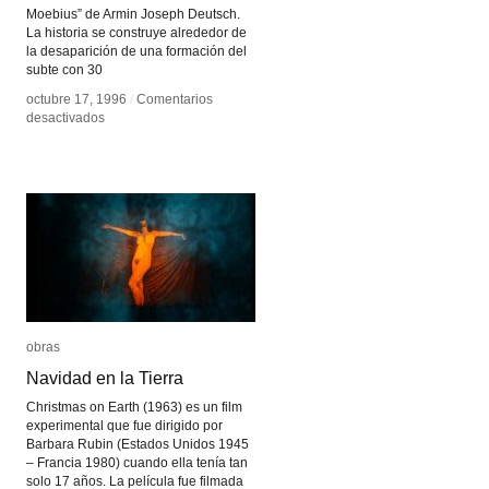
Moebius” de Armin Joseph Deutsch.
La historia se construye alrededor de
la desaparición de una formación del
subte con 30
octubre 17, 1996
octubre 17, 1996
/
/
Comentarios
Comentarios
en
en
desactivados
desactivados
Moebius
Moebius
obras
obras
Navidad en la Tierra
Navidad en la Tierra
Christmas on Earth (1963) es un film
experimental que fue dirigido por
Barbara Rubin (Estados Unidos 1945
– Francia 1980) cuando ella tenía tan
solo 17 años. La película fue filmada