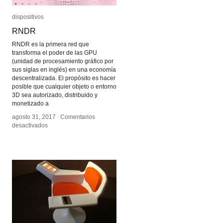
dispositivos
dispositivos
RNDR
RNDR
RNDR es la primera red que
transforma el poder de las GPU
(unidad de procesamiento gráfico por
sus siglas en inglés) en una economía
descentralizada. El propósito es hacer
posible que cualquier objeto o entorno
3D sea autorizado, distribuido y
monetizado a
agosto 31, 2017
agosto 31, 2017
/
/
Comentarios
Comentarios
en
en
desactivados
desactivados
RNDR
RNDR