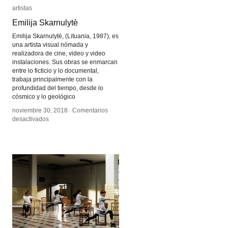
artistas
artistas
Emilija Skarnulytè
Emilija Skarnulytè
Emilija Skarnulytè, (Lituania, 1987), es
una artista visual nómada y
realizadora de cine, video y video
instalaciones. Sus obras se enmarcan
entre lo ficticio y lo documental,
trabaja principalmente con la
profundidad del tiempo, desde lo
cósmico y lo geológico
noviembre 30, 2018
noviembre 30, 2018
/
/
Comentarios
Comentarios
en
en
desactivados
desactivados
Emilija
Emilija
Skarnulytè
Skarnulytè