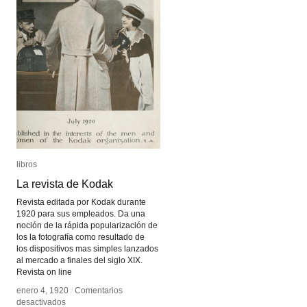
libros
libros
La revista de Kodak
La revista de Kodak
Revista editada por Kodak durante
1920 para sus empleados. Da una
noción de la rápida popularización de
los la fotografía como resultado de
los dispositivos mas simples lanzados
al mercado a finales del siglo XIX.
Revista on line
enero 4, 1920
enero 4, 1920
/
/
Comentarios
Comentarios
en
en
desactivados
desactivados