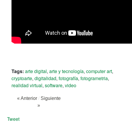
Tags:
arte digital
,
arte y tecnología
,
computer art
,
cryptoarte
,
digitalidad
,
fotografía
,
fotogrametria
,
realidad virtual
,
software
,
video
« Anterior
/
Siguiente
»
Tweet