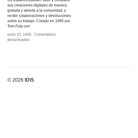
sus creaciones digitales de manera
gratuita y abierta a la comunidad, y
recibir colaboraciones y devoluciones
sobre su trabajo. Creado en 1995 por
Tom Fulp con
junio 25, 1995
junio 25, 1995
/
/
Comentarios
Comentarios
en
en
desactivados
desactivados
Nuevos
Nuevos
terrenos
terrenos
© 2026
IDIS