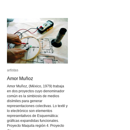
La
La
revista
revista
de
de
Kodak
Kodak
artistas
artistas
Amor Muñoz
Amor Muñoz
Amor Muñoz, (México, 1979) trabaja
en dos proyectos cuyo denominador
común es la simbiosis de medios
disímiles para generar
representaciones colectivas. Lo textil y
lo electrónico son elementos
representativos de Esquemática:
gráficas expandidas funcionales.
Proyecto Maquila región 4. Proyecto