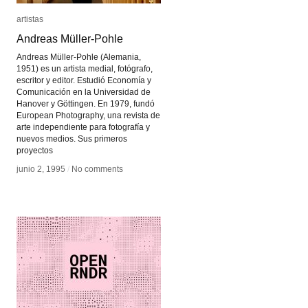
artistas
artistas
Andreas Müller-Pohle
Andreas Müller-Pohle
Andreas Müller-Pohle (Alemania,
1951) es un artista medial, fotógrafo,
escritor y editor. Estudió Economía y
Comunicación en la Universidad de
Hanover y Göttingen. En 1979, fundó
European Photography, una revista de
arte independiente para fotografía y
nuevos medios. Sus primeros
proyectos
junio 2, 1995
junio 2, 1995
/
/
No comments
No comments