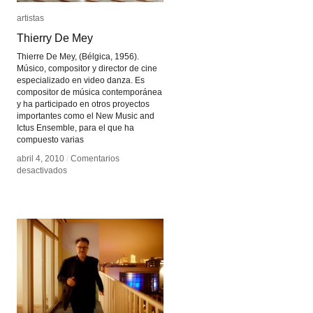
artistas
artistas
Thierry De Mey
Thierry De Mey
Thierre De Mey, (Bélgica, 1956).
Músico, compositor y director de cine
especializado en video danza. Es
compositor de música contemporánea
y ha participado en otros proyectos
importantes como el New Music and
Ictus Ensemble, para el que ha
compuesto varias
abril 4, 2010
abril 4, 2010
/
/
Comentarios
Comentarios
en
en
desactivados
desactivados
Thierry
Thierry
De
De
Mey
Mey