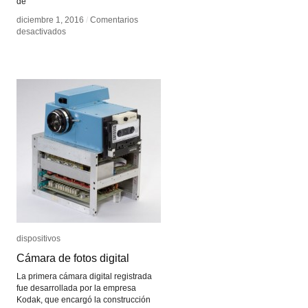
de
diciembre 1, 2016
diciembre 1, 2016
/
/
Comentarios
Comentarios
en
en
desactivados
desactivados
Amor
Amor
Muñoz
Muñoz
dispositivos
dispositivos
Cámara de fotos digital
Cámara de fotos digital
La primera cámara digital registrada
fue desarrollada por la empresa
Kodak, que encargó la construcción