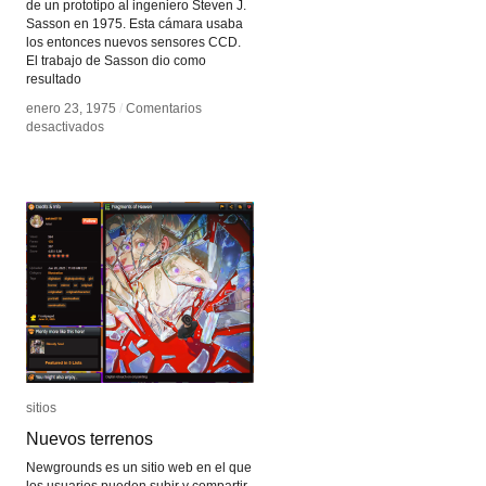
de un prototipo al ingeniero Steven J.
Sasson en 1975. Esta cámara usaba
los entonces nuevos sensores CCD.
El trabajo de Sasson dio como
resultado
enero 23, 1975
enero 23, 1975
/
/
Comentarios
Comentarios
en
en
desactivados
desactivados
Cámara
Cámara
de
de
fotos
fotos
digital
digital
sitios
sitios
Nuevos terrenos
Nuevos terrenos
Newgrounds es un sitio web en el que
los usuarios pueden subir y compartir