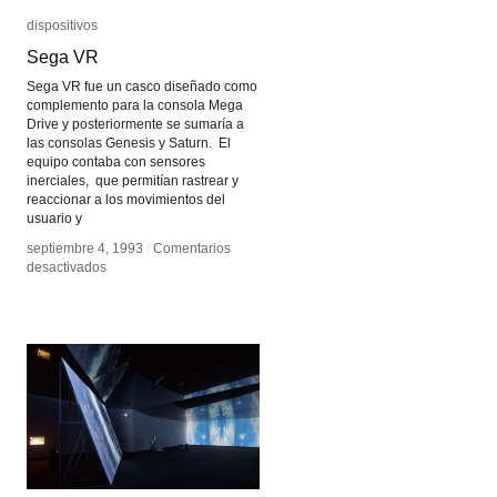
dispositivos
dispositivos
Sega VR
Sega VR
Sega VR fue un casco diseñado como
complemento para la consola Mega
Drive y posteriormente se sumaría a
las consolas Genesis y Saturn. El
equipo contaba con sensores
inerciales, que permitían rastrear y
reaccionar a los movimientos del
usuario y
septiembre 4, 1993
septiembre 4, 1993
/
/
Comentarios
Comentarios
en
en
desactivados
desactivados
Sega
Sega
VR
VR