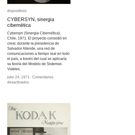
dispositivos
dispositivos
CYBERSYN, sinergia
CYBERSYN, sinergia
cibernética
cibernética
Cybersyn (Sinergia Cibernética),
Chile, 1971. El proyecto consistió en
crear, durante la presidencia de
Salvador Allende, una red de
comunicaciones a tiempo real en todo
el país, a través del cual se aplicaría
su teoría del Modelo de Sistemas
Viables,
julio 24, 1971
julio 24, 1971
/
/
Comentarios
Comentarios
en
en
desactivados
desactivados
CYBERSYN,
CYBERSYN,
sinergia
sinergia
cibernética
cibernética