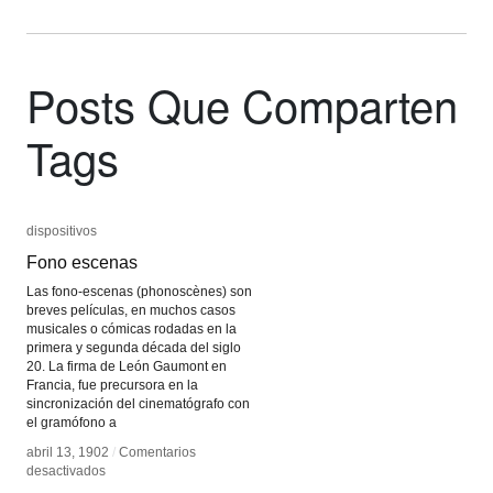
Posts Que Comparten
Tags
dispositivos
dispositivos
Fono escenas
Fono escenas
Las fono-escenas (phonoscènes) son
breves películas, en muchos casos
musicales o cómicas rodadas en la
primera y segunda década del siglo
20. La firma de León Gaumont en
Francia, fue precursora en la
sincronización del cinematógrafo con
el gramófono a
abril 13, 1902
abril 13, 1902
/
/
Comentarios
Comentarios
en
en
desactivados
desactivados
Fono
Fono