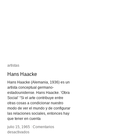
Friedlander
Friedlander
artistas
artistas
Hans Haacke
Hans Haacke
Hans Haacke (Alemania, 1936) es un
artista conceptual germano-
estadounidense. Hans Haacke. ’Obra
Social’ “Si el arte contribuye entre
otras cosas a condicionar nuestro
modo de ver el mundo y de configurar
las relaciones sociales, entonces hay
que tener en cuenta
julio 15, 1965
julio 15, 1965
/
/
Comentarios
Comentarios
en
en
desactivados
desactivados