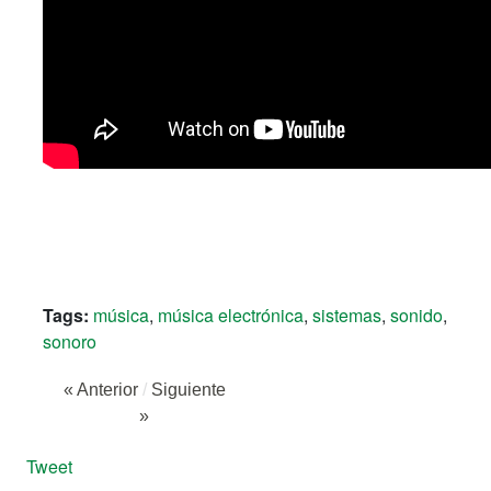
Tags:
música
,
música electrónica
,
sistemas
,
sonido
,
sonoro
« Anterior
/
Siguiente
»
Tweet