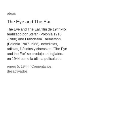
obras
obras
The Eye and The Ear
The Eye and The Ear
The Eye and The Ear, film de 1944-45
realizado por Stefan (Polonia 1910
-1988) and Franciszka Themerson
(Polonia 1907-1988), novelistas,
artistas, filósofos y cineastas. “The Eye
and the Ear” se produjo en Inglaterra
en 1944 como la última película de
enero 5, 1944
enero 5, 1944
/
/
Comentarios
Comentarios
en
en
desactivados
desactivados
The
The
Eye
Eye
and
and
The
The
Ear
Ear