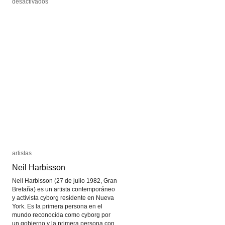
en
en
desactivados
desactivados
Computronium
Computronium
artistas
artistas
Neil Harbisson
Neil Harbisson
Neil Harbisson (27 de julio 1982, Gran
Bretaña) es un artista contemporáneo
y activista cyborg residente en Nueva
York. Es la primera persona en el
mundo reconocida como cyborg por
un gobierno y la primera persona con