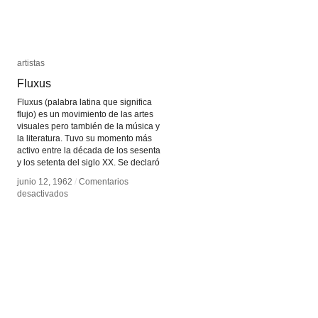
artistas
artistas
Fluxus
Fluxus
Fluxus (palabra latina que significa
flujo) es un movimiento de las artes
visuales pero también de la música y
la literatura. Tuvo su momento más
activo entre la década de los sesenta
y los setenta del siglo XX. Se declaró
junio 12, 1962
junio 12, 1962
/
/
Comentarios
Comentarios
en
en
desactivados
desactivados
Fluxus
Fluxus