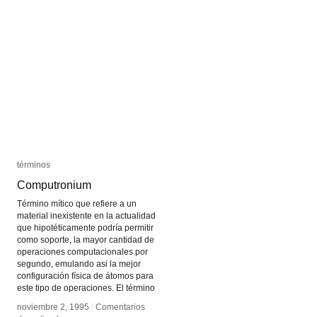
Hans
Hans
Haacke
Haacke
términos
términos
Computronium
Computronium
Término mítico que refiere a un
material inexistente en la actualidad
que hipotéticamente podría permitir
como soporte, la mayor cantidad de
operaciones computacionales por
segundo, emulando asi la mejor
configuración física de átomos para
este tipo de operaciones. El término
noviembre 2, 1995
noviembre 2, 1995
/
/
Comentarios
Comentarios