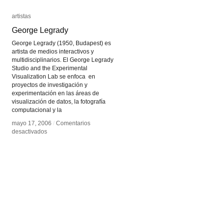
artistas
artistas
George Legrady
George Legrady
George Legrady (1950, Budapest) es
artista de medios interactivos y
multidisciplinarios. El George Legrady
Studio and the Experimental
Visualization Lab se enfoca en
proyectos de investigación y
experimentación en las áreas de
visualización de datos, la fotografía
computacional y la
mayo 17, 2006
mayo 17, 2006
/
/
Comentarios
Comentarios
en
en
desactivados
desactivados
George
George
Legrady
Legrady