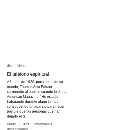
escenas
escenas
dispositivos
dispositivos
El teléfono espiritual
El teléfono espiritual
A finales de 1920, poco antes de su
muerte, Thomas Alva Edison
sorprendió al público cuando le dijo a
American Magazine: “He estado
trabajando durante algún tiempo,
construyendo un aparato para hacer
posible que las personas que han
dejado esta
enero 1, 1929
enero 1, 1929
/
/
Comentarios
Comentarios
en
en
desactivados
desactivados