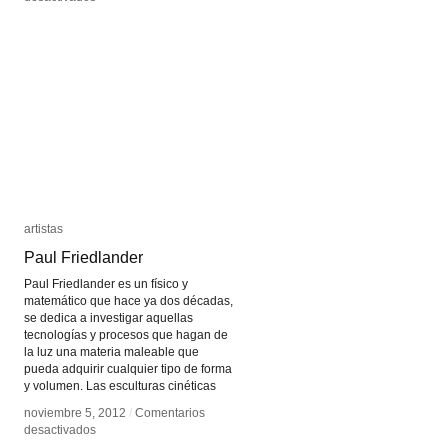
El
El
teléfono
teléfono
espiritual
espiritual
artistas
artistas
Paul Friedlander
Paul Friedlander
Paul Friedlander es un físico y
matemático que hace ya dos décadas,
se dedica a investigar aquellas
tecnologías y procesos que hagan de
la luz una materia maleable que
pueda adquirir cualquier tipo de forma
y volumen. Las esculturas cinéticas
noviembre 5, 2012
noviembre 5, 2012
/
/
Comentarios
Comentarios
en
en
desactivados
desactivados
Paul
Paul