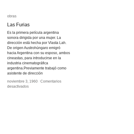
obras
obras
Las Furias
Las Furias
Es la primera película argentina
sonora dirigida por una mujer. La
dirección está hecha por Vlasta Lah.
De origen Austrohúngaro emigró
hacia Argentina con su esposo, ambos
cineastas, para introducirse en la
industria cinematográfica
argentina.Previamente trabajó como
asistente de dirección
noviembre 3, 1960
noviembre 3, 1960
/
/
Comentarios
Comentarios
en
en
desactivados
desactivados
Las
Las
Furias
Furias