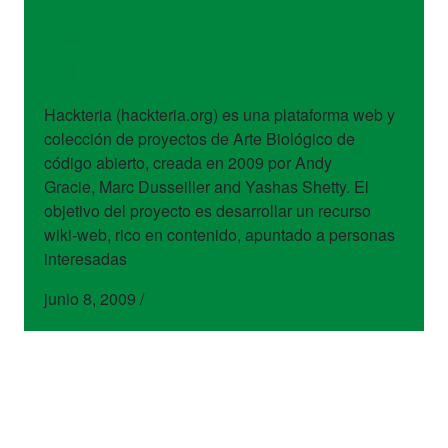
sitios
Hackteria
Hackteria (hackteria.org) es una plataforma web y
colección de proyectos de Arte Biológico de
código abierto, creada en 2009 por Andy
Gracie, Marc Dusseiller and Yashas Shetty. El
objetivo del proyecto es desarrollar un recurso
wiki-web, rico en contenido, apuntado a personas
interesadas
junio 8, 2009
/