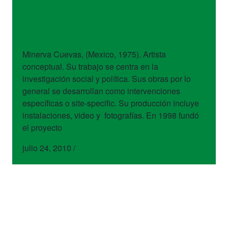
artistas
Minerva Cuevas
Minerva Cuevas, (Mexico, 1975). Artista
conceptual. Su trabajo se centra en la
investigación social y política. Sus obras por lo
general se desarrollan como intervenciones
específicas o site-specific. Su producción incluye
instalaciones, video y fotografías. En 1998 fundó
el proyecto
julio 24, 2010
/