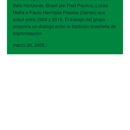
Belo Horizonte, Brasil por Fred Paulino, Lucas
Mafra e Paulo Henrique Pessoa (Ganso) que
actuó entre 2008 y 2015. El trabajo del grupo
proponía un dialogo entre la tradición brasileña de
improvisación
marzo 20, 2008
/