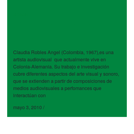
artistas
Claudia Robles
Angel
Claudia Robles Angel (Colombia, 1967),es una
artista audiovisual que actualmente vive en
Colonia-Alemania. Su trabajo e investigación
cubre diferentes aspectos del arte visual y sonoro,
que se extienden a partir de composiciones de
medios audiovisuales a perfomances que
interactúan con
mayo 3, 2010
/