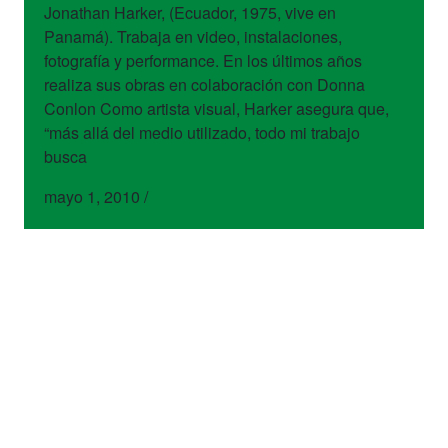
Jonathan Harker, (Ecuador, 1975, vive en
Panamá). Trabaja en video, instalaciones,
fotografía y performance. En los últimos años
realiza sus obras en colaboración con Donna
Conlon Como artista visual, Harker asegura que,
“más allá del medio utilizado, todo mi trabajo
busca
mayo 1, 2010
/