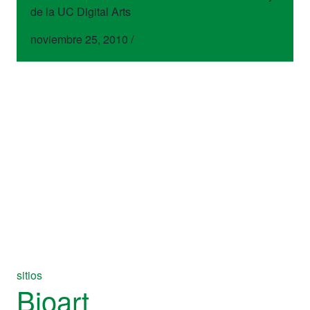
de la UC Digital Arts
noviembre 25, 2010
/
sitios
Bioart