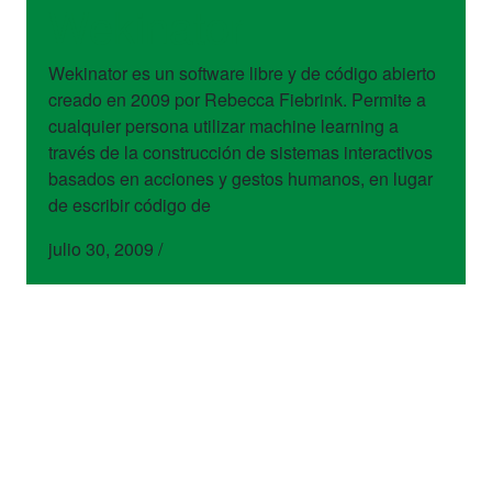
Wekinator
Wekinator es un software libre y de código abierto
creado en 2009 por Rebecca Fiebrink. Permite a
cualquier persona utilizar machine learning a
través de la construcción de sistemas interactivos
basados en acciones y gestos humanos, en lugar
de escribir código de
julio 30, 2009
/