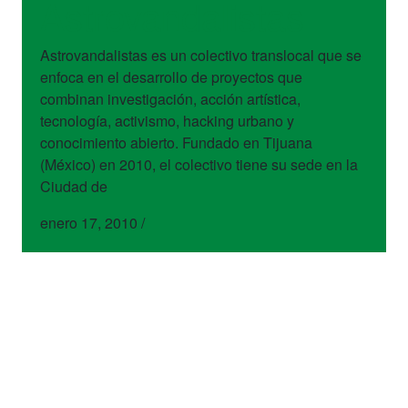
Astrovandalistas
Astrovandalistas es un colectivo translocal que se
enfoca en el desarrollo de proyectos que
combinan investigación, acción artística,
tecnología, activismo, hacking urbano y
conocimiento abierto. Fundado en Tijuana
(México) en 2010, el colectivo tiene su sede en la
Ciudad de
enero 17, 2010
/