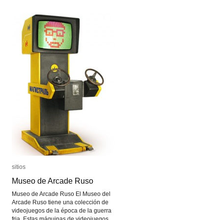
sitios
sitios
Museo de Arcade Ruso
Museo de Arcade Ruso
Museo de Arcade Ruso El Museo del
Arcade Ruso tiene una colección de
videojuegos de la época de la guerra
fria. Estas máquinas de videojuegos