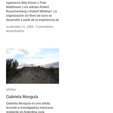
ingenieros Billy Klüver y Fred
Waldhauer y los artistas Robert
Rauschenberg y Robert Whitman. La
organización sin fines de lucro se
desarrolló a partir de la experiencia de
noviembre 21, 1966
noviembre 21, 1966
/
/
Comentarios
Comentarios
en
en
desactivados
desactivados
Experiments
Experiments
in
in
Art
Art
and
and
Technology
Technology
artistas
artistas
Gabriela Munguía
Gabriela Munguía
Gabriela Munguía es una artista,
docente e investigadora mexicana
residente en Argentina cuya