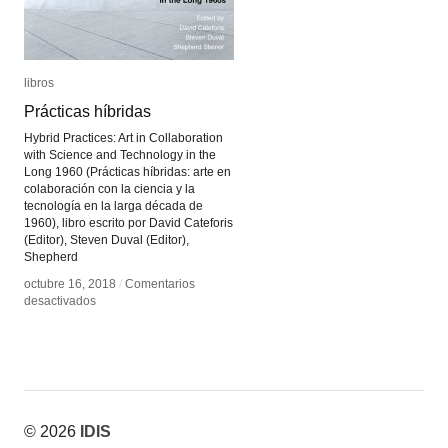
libros
libros
Prácticas híbridas
Prácticas híbridas
Hybrid Practices: Art in Collaboration
with Science and Technology in the
Long 1960 (Prácticas híbridas: arte en
colaboración con la ciencia y la
tecnología en la larga década de
1960), libro escrito por David Cateforis
(Editor), Steven Duval (Editor),
Shepherd
octubre 16, 2018
octubre 16, 2018
/
/
Comentarios
Comentarios
en
en
desactivados
desactivados
Prácticas
Prácticas
híbridas
híbridas
© 2026
IDIS