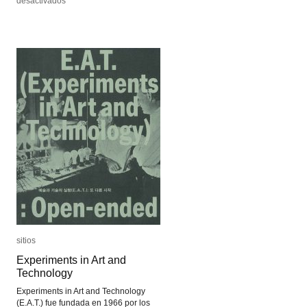
en
en
desactivados
desactivados
Claude
Claude
Chappe
Chappe
sitios
sitios
Experiments in Art and
Experiments in Art and
Technology
Technology
Experiments in Art and Technology
(E.A.T.) fue fundada en 1966 por los