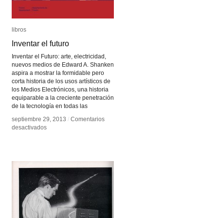
libros
libros
Inventar el futuro
Inventar el futuro
Inventar el Futuro: arte, electricidad,
nuevos medios de Edward A. Shanken
aspira a mostrar la formidable pero
corta historia de los usos artísticos de
los Medios Electrónicos, una historia
equiparable a la creciente penetración
de la tecnología en todas las
septiembre 29, 2013
septiembre 29, 2013
/
/
Comentarios
Comentarios
en
en
desactivados
desactivados
Inventar
Inventar
el
el
futuro
futuro