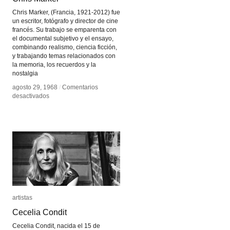
Chris Marker, (Francia, 1921-2012) fue
un escritor, fotógrafo y director de cine
francés. Su trabajo se emparenta con
el documental subjetivo y el ensayo,
combinando realismo, ciencia ficción,
y trabajando temas relacionados con
la memoria, los recuerdos y la
nostalgia
agosto 29, 1968
agosto 29, 1968
/
/
Comentarios
Comentarios
en
en
desactivados
desactivados
Chris
Chris
Marker
Marker
artistas
artistas
Cecelia Condit
Cecelia Condit
Cecelia Condit, nacida el 15 de