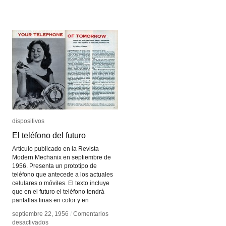
Tiempo
Tiempo
Real
Real
dispositivos
dispositivos
El teléfono del futuro
El teléfono del futuro
Artículo publicado en la Revista
Modern Mechanix en septiembre de
1956. Presenta un prototipo de
teléfono que antecede a los actuales
celulares o móviles. El texto incluye
que en el futuro el teléfono tendrá
pantallas finas en color y en
septiembre 22, 1956
septiembre 22, 1956
/
/
Comentarios
Comentarios
en
en
desactivados
desactivados