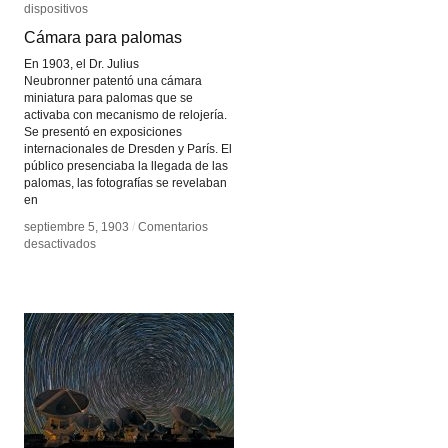
dispositivos
dispositivos
Cámara para palomas
Cámara para palomas
En 1903, el Dr. Julius
Neubronner patentó una cámara
miniatura para palomas que se
activaba con mecanismo de relojería.
Se presentó en exposiciones
internacionales de Dresden y París. El
público presenciaba la llegada de las
palomas, las fotografías se revelaban
en
septiembre 5, 1903
septiembre 5, 1903
/
/
Comentarios
Comentarios
en
en
desactivados
desactivados
Cámara
Cámara
para
para
palomas
palomas