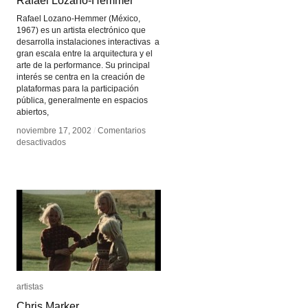
Rafael Lozano-Hemmer
Rafael Lozano-Hemmer
Rafael Lozano-Hemmer (México,
1967) es un artista electrónico que
desarrolla instalaciones interactivas a
gran escala entre la arquitectura y el
arte de la performance. Su principal
interés se centra en la creación de
plataformas para la participación
pública, generalmente en espacios
abiertos,
noviembre 17, 2002
noviembre 17, 2002
/
/
Comentarios
Comentarios
en
en
desactivados
desactivados
Rafael
Rafael
Lozano-
Lozano-
Hemmer
Hemmer
artistas
artistas
Chris Marker
Chris Marker