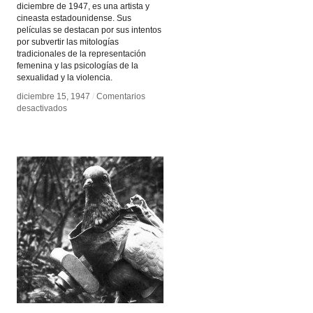
diciembre de 1947, es una artista y
cineasta estadounidense. Sus
películas se destacan por sus intentos
por subvertir las mitologías
tradicionales de la representación
femenina y las psicologías de la
sexualidad y la violencia.
diciembre 15, 1947
diciembre 15, 1947
/
/
Comentarios
Comentarios
en
en
desactivados
desactivados
Cecelia
Cecelia
Condit
Condit