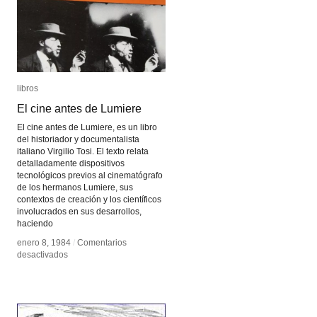
libros
libros
El cine antes de Lumiere
El cine antes de Lumiere
El cine antes de Lumiere, es un libro
del historiador y documentalista
italiano Virgilio Tosi. El texto relata
detalladamente dispositivos
tecnológicos previos al cinematógrafo
de los hermanos Lumiere, sus
contextos de creación y los científicos
involucrados en sus desarrollos,
haciendo
enero 8, 1984
enero 8, 1984
/
/
Comentarios
Comentarios
en
en
desactivados
desactivados
El
El
cine
cine
antes
antes
de
de
Lumiere
Lumiere