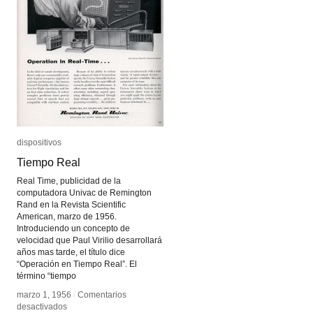
dispositivos
dispositivos
Tiempo Real
Tiempo Real
Real Time, publicidad de la
computadora Univac de Remington
Rand en la Revista Scientific
American, marzo de 1956.
Introduciendo un concepto de
velocidad que Paul Virilio desarrollará
años mas tarde, el título dice
“Operación en Tiempo Real”. El
término “tiempo
marzo 1, 1956
marzo 1, 1956
/
/
Comentarios
Comentarios
en
en
desactivados
desactivados