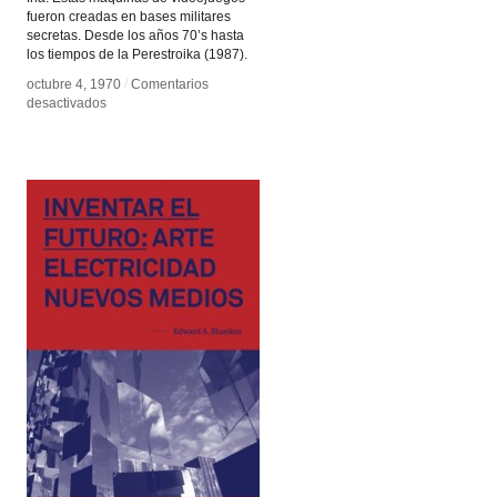
fueron creadas en bases militares
secretas. Desde los años 70’s hasta
los tiempos de la Perestroika (1987).
octubre 4, 1970
octubre 4, 1970
/
/
Comentarios
Comentarios
en
en
desactivados
desactivados
Museo
Museo
de
de
Arcade
Arcade
Ruso
Ruso