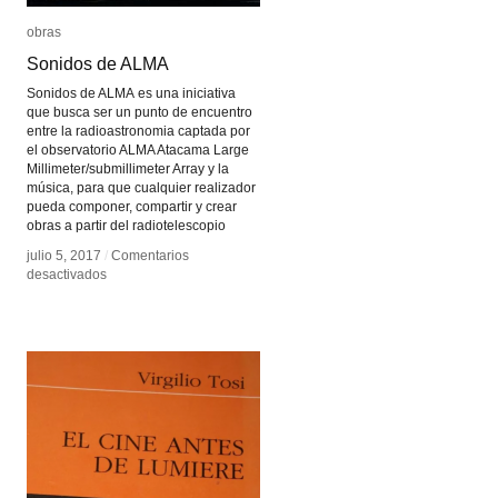
obras
obras
Sonidos de ALMA
Sonidos de ALMA
Sonidos de ALMA es una iniciativa
que busca ser un punto de encuentro
entre la radioastronomia captada por
el observatorio ALMA Atacama Large
Millimeter/submillimeter Array y la
música, para que cualquier realizador
pueda componer, compartir y crear
obras a partir del radiotelescopio
julio 5, 2017
julio 5, 2017
/
/
Comentarios
Comentarios
en
en
desactivados
desactivados
Sonidos
Sonidos
de
de
ALMA
ALMA