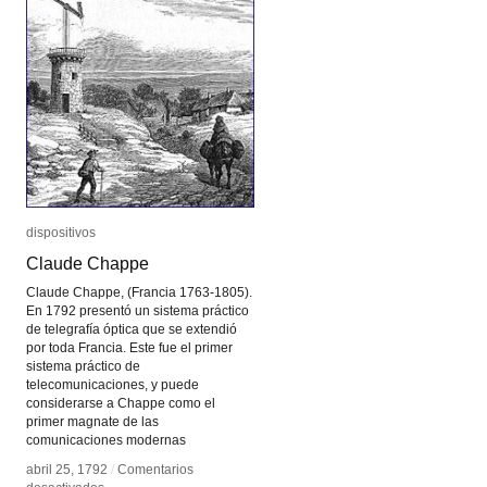
dispositivos
dispositivos
Claude Chappe
Claude Chappe
Claude Chappe, (Francia 1763-1805).
En 1792 presentó un sistema práctico
de telegrafía óptica que se extendió
por toda Francia. Este fue el primer
sistema práctico de
telecomunicaciones, y puede
considerarse a Chappe como el
primer magnate de las
comunicaciones modernas
abril 25, 1792
abril 25, 1792
/
/
Comentarios
Comentarios