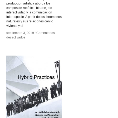
producción artística aborda los
campos de robótica, bioarte, bio
interactividad y la comunicación
interespecie. A partir de los fenómenos
naturales y sus relaciones con lo
viviente y el
septiembre 3, 2019
septiembre 3, 2019
/
/
Comentarios
Comentarios
en
en
desactivados
desactivados
Gabriela
Gabriela
Munguía
Munguía