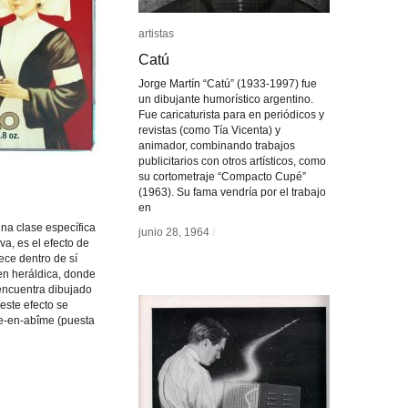
artistas
artistas
Catú
Catú
Jorge Martín “Catú” (1933-1997) fue
un dibujante humorístico argentino.
Fue caricaturista para en periódicos y
revistas (como Tía Vicenta) y
animador, combinando trabajos
publicitarios con otros artísticos, como
su cortometraje “Compacto Cupé”
(1963). Su fama vendría por el trabajo
en
una clase específica
junio 28, 1964
junio 28, 1964
/
/
a, es el efecto de
ece dentro de sí
en heráldica, donde
encuentra dibujado
este efecto se
-en-abîme (puesta