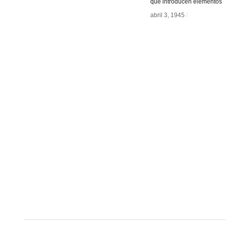
que introducen elementos
abril 3, 1945
abril 3, 1945
/
/