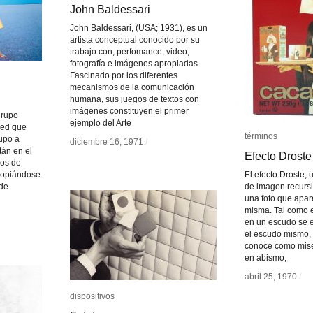
John Baldessari
John Baldessari
John Baldessari, (USA; 1931), es un
artista conceptual conocido por su
trabajo con, perfomance, video,
fotografía e imágenes apropiadas.
Fascinado por los diferentes
mecanismos de la comunicación
humana, sus juegos de textos con
imágenes constituyen el primer
grupo
ejemplo del Arte
eed que
términos
términos
rupo a
diciembre 16, 1971
diciembre 16, 1971
/
/
tán en el
Efecto Droste
Efecto Droste
ios de
propiándose
El efecto Droste, 
 de
de imagen recursiv
una foto que apar
misma. Tal como 
en un escudo se 
el escudo mismo, 
conoce como mise
en abismo,
abril 25, 1970
abril 25, 1970
/
/
dispositivos
dispositivos