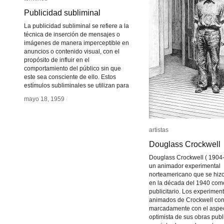
Publicidad subliminal
Publicidad subliminal
La publicidad subliminal se refiere a la
técnica de inserción de mensajes o
imágenes de manera imperceptible en
anuncios o contenido visual, con el
propósito de influir en el
comportamiento del público sin que
este sea consciente de ello. Estos
estímulos subliminales se utilizan para
mayo 18, 1959
mayo 18, 1959
/
/
artistas
artistas
Douglass Crockwell
Douglass Crockwell
Douglass Crockwell ( 1904-
un animador experimental
norteamericano que se hiz
en la década del 1940 com
publicitario. Los experimen
animados de Crockwell con
marcadamente con el aspe
optimista de sus obras publi