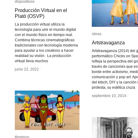
dispositivos
dispositivos
Producción Virtual en el
Producción Virtual en el
Plató (OSVP)
Plató (OSVP)
La producción virtual utiliza la
tecnología para unir el mundo digital
obras
obras
con el mundo físico en tiempo real.
Combina técnicas cinematográficas
Artstravaganza
Artstravaganza
tradicionales con tecnología moderna
para ayudar a los creativos a hacer
Artstravaganza (2014) del 
realidad su visión. La producción
performático Chicks on Sp
virtual lleva muchos
refleja la perspectiva del g
través de canciones que es
junio 22, 2022
junio 22, 2022
/
/
borde entre activismo, med
comunicación y pop art. A
del kitsch, DIY y la canción
protesta, su estética cruza
septiembre 10, 2014
septiembre 10, 2014
/
/
términos
términos