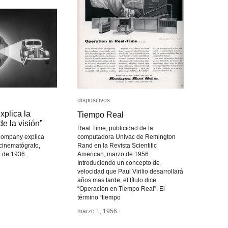
dispositivos
dispositivos
xplica la
xplica la
Tiempo Real
Tiempo Real
de la visión”
de la visión”
Real Time, publicidad de la
Company explica
computadora Univac de Remington
cinematógrafo,
Rand en la Revista Scientific
a de 1936.
American, marzo de 1956.
Introduciendo un concepto de
velocidad que Paul Virilio desarrollará
años mas tarde, el título dice
“Operación en Tiempo Real”. El
término “tiempo
marzo 1, 1956
marzo 1, 1956
/
/