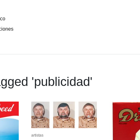
ico
ciones
gged '
publicidad
'
artistas
artistas