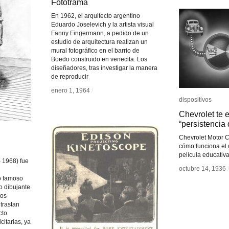
Fototrama
Fototrama
En 1962, el arquitecto argentino
Eduardo Joselevich y la artista visual
Fanny Fingermann, a pedido de un
estudio de arquitectura realizan un
mural fotográfico en el barrio de
Boedo construido en venecita. Los
diseñadores, tras investigar la manera
de reproducir
enero 1, 1964
enero 1, 1964
/
/
dispositivos
dispositivos
Chevrolet te e
Chevrolet te e
“persistencia 
“persistencia 
Chevrolet Motor 
cómo funciona el 
película educativ
 1968) fue
octubre 14, 1936
octubre 14, 1936
/
/
o famoso
o dibujante
tos
trastan
cto
citarias, ya