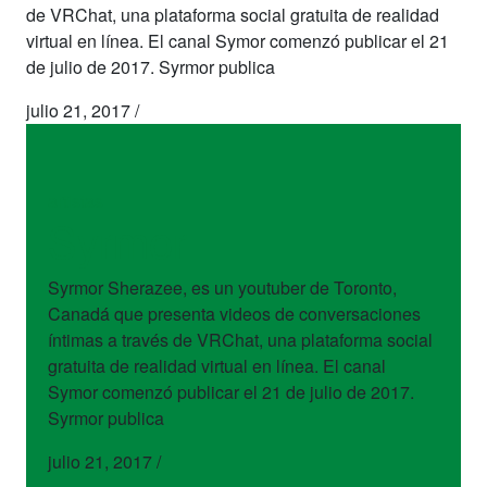
de VRChat, una plataforma social gratuita de realidad
virtual en línea. El canal Symor comenzó publicar el 21
de julio de 2017. Syrmor publica
julio 21, 2017
/
artistas
Syrmor
Syrmor Sherazee, es un youtuber de Toronto,
Canadá que presenta videos de conversaciones
íntimas a través de VRChat, una plataforma social
gratuita de realidad virtual en línea. El canal
Symor comenzó publicar el 21 de julio de 2017.
Syrmor publica
julio 21, 2017
/