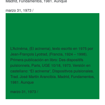
Madrid, Fundamentos, 1981. Aunque
marzo 31, 1973
/
libros
El acinema
L’Acinéma, (El acinema), texto escrito en 1975 por
Jean-François Lyotrad, (Francia, 1924 – 1998).
Primera publicación en libro: Des dispositifs
pulsionnels, Paris, UGE 10/18, 1973. Versión en
castellano: “El acinema”, Dispositivos pulsionales.
Trad. José Martín Arancibia. Madrid, Fundamentos,
1981. Aunque
marzo 31, 1973
/