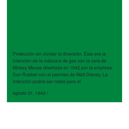
dispositivos
Máscara de Gas de
Mickey Mouse
Protección sin olvidar la diversión. Ésta era la
intención de la máscara de gas con la cara de
Mickey Mouse diseñada en 1942 por la empresa
Sun Rubber con el permiso de Walt Disney. La
intención podría ser noble pero el
agosto 31, 1942
/