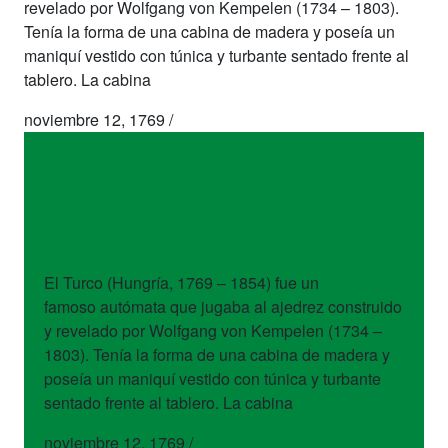
revelado por Wolfgang von Kempelen (1734 – 1803).
Tenía la forma de una cabina de madera y poseía un
maniquí vestido con túnica y turbante sentado frente al
tablero. La cabina
noviembre 12, 1769
/
obras
El Turco
El Turco (Hungría, 1769 – 1854) fue un
famoso autómata que jugaba al ajedrez construido
y revelado por Wolfgang von Kempelen (1734 –
1803). Tenía la forma de una cabina de madera y
poseía un maniquí vestido con túnica y turbante
sentado frente al tablero. La cabina
noviembre 12, 1769
/