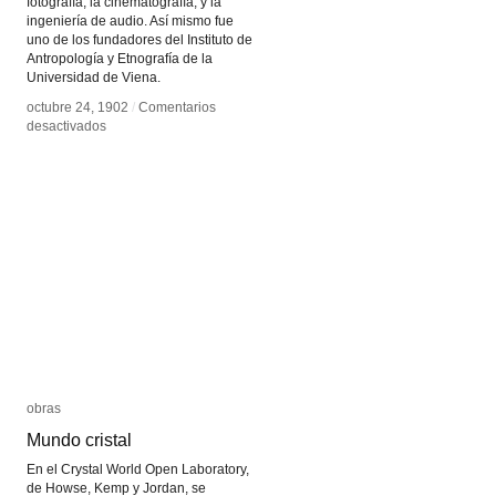
fotografía, la cinematografía, y la
ingeniería de audio. Así mismo fue
uno de los fundadores del Instituto de
Antropología y Etnografía de la
Universidad de Viena.
octubre 24, 1902
octubre 24, 1902
/
/
Comentarios
Comentarios
en
en
desactivados
desactivados
Etnografía
Etnografía
sonora
sonora
obras
obras
Mundo cristal
Mundo cristal
En el Crystal World Open Laboratory,
de Howse, Kemp y Jordan, se