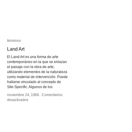
términos
términos
Land Art
Land Art
El Land Art es una forma de arte
contemporáneo en la que se enlazan
el paisaje con la obra de arte,
utilizando elementos de la naturaleza
como material de intervención. Puede
hallarse vinculado al concepto de
Site-Specific. Algunos de los
noviembre 24, 1966
noviembre 24, 1966
/
/
Comentarios
Comentarios
en
en
desactivados
desactivados
Land
Land
Art
Art