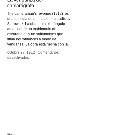
camarógrafo
camarógrafo
The cameraman’s revenge (1912) es
una película de animación de Ladislav
Starewicz. La obra trata el triángulo
amoroso de un matrimonio de
escarabajos y un saltamontes que
filma los romances a modo de
venganza. La obra está hecha con la
octubre 27, 1912
octubre 27, 1912
/
/
Comentarios
Comentarios
en
en
desactivados
desactivados
La
La
venganza
venganza
del
del
camarógrafo
camarógrafo