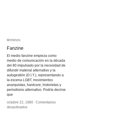
términos
términos
Fanzine
Fanzine
El medio fanzine empieza como
medio de comunicación en la década
del 80 impulsado por la necesidad de
difundir material alternativo y la
autogestión (D.I.Y.), representando a
la escena LGBT, movimientos
anarquistas, hardcore, historietas y
periodismo alternativo. Podría decirse
que
octubre 22, 1980
octubre 22, 1980
/
/
Comentarios
Comentarios
en
en
desactivados
desactivados
Fanzine
Fanzine