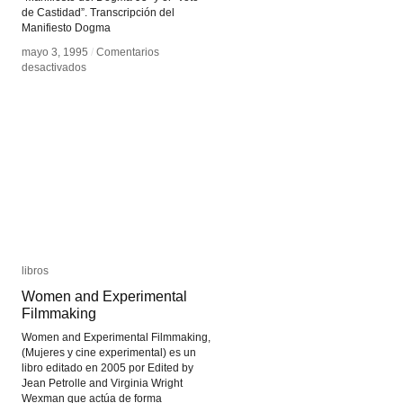
de Castidad”. Transcripción del
Manifiesto Dogma
mayo 3, 1995
mayo 3, 1995
/
/
Comentarios
Comentarios
en
en
desactivados
desactivados
Dogma
Dogma
95
95
libros
libros
Women and Experimental
Women and Experimental
Filmmaking
Filmmaking
Women and Experimental Filmmaking,
(Mujeres y cine experimental) es un
libro editado en 2005 por Edited by
Jean Petrolle and Virginia Wright
Wexman que actúa de forma