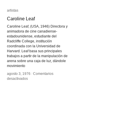
artistas
artistas
Caroline Leaf
Caroline Leaf
Caroline Leaf, (USA, 1946) Directora y
animadora de cine canadiense-
estadounidense, estudiante del
Radcliffe College, institución
coordinada con la Universidad de
Harvard. Leaf basa sus principales
trabajos a partir de la manipulación de
arena sobre una caja de luz, dándole
movimiento
agosto 3, 1976
agosto 3, 1976
/
/
Comentarios
Comentarios
en
en
desactivados
desactivados
Caroline
Caroline
Leaf
Leaf