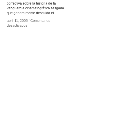
correctiva sobre la historia de la
vanguardia cinematográfica sesgada
que generalmente descuida el
abril 11, 2005
abril 11, 2005
/
/
Comentarios
Comentarios
en
en
desactivados
desactivados
Women
Women
and
and
Experimental
Experimental
Filmmaking
Filmmaking