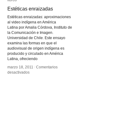
libros
libros
Estéticas enraizadas
Estéticas enraizadas
Estéticas enraizadas: aproximaciones
al video indígena en América
Latina por Amalia Córdova, Instituto de
la Comunicación e Imagen.
Universidad de Chile. Este ensayo
examina las formas en que el
audiovisual de origen indígena es
producido y circulado en América
Latina, ofreciendo
marzo 18, 2011
marzo 18, 2011
/
/
Comentarios
Comentarios
en
en
desactivados
desactivados
Estéticas
Estéticas
enraizadas
enraizadas