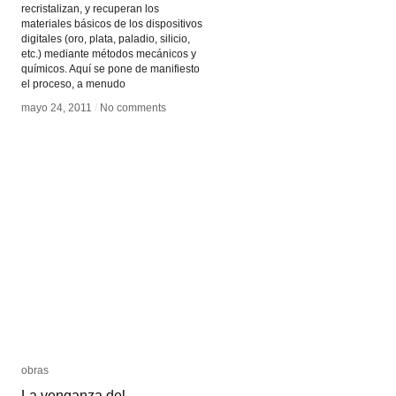
recristalizan, y recuperan los
materiales básicos de los dispositivos
digitales (oro, plata, paladio, silicio,
etc.) mediante métodos mecánicos y
químicos. Aquí se pone de manifiesto
el proceso, a menudo
mayo 24, 2011
mayo 24, 2011
/
/
No comments
No comments
obras
obras
La venganza del
La venganza del