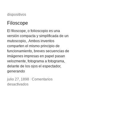
dispositivos
dispositivos
Filoscope
Filoscope
El filoscope, o folioscopio es una
versión compacta y simplificada de un
mutoscopio, .Ambos inventos
comparten el mismo principio de
funcionamiento, breves secuencias de
imágenes impresas en papel pasan
velozmente, fotograma a fotograma,
delante de los ojos el espectador,
generando
julio 27, 1898
julio 27, 1898
/
/
Comentarios
Comentarios
en
en
desactivados
desactivados
Filoscope
Filoscope