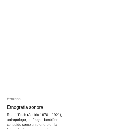
términos
términos
Etnografía sonora
Etnografía sonora
Rudolf Poch (Austria 1870 – 1921),
antropólogo, etnólogo, también es
conocido como un pionero en la