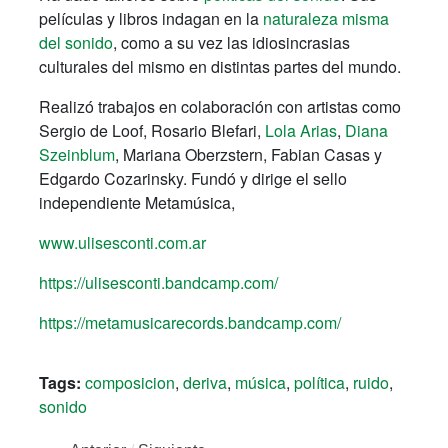
películas y libros indagan en la
naturaleza misma
del sonido
, como a su vez las idiosincrasias
culturales del mismo en distintas partes del mundo.
Realizó trabajos en colaboración con artistas como
Sergio de Loof, Rosario Blefari,
Lola Arias
,
Diana
Szeinblum
, Mariana Oberzstern, Fabian Casas y
Edgardo Cozarinsky. Fundó y dirige el sello
independiente Metamúsica,
www.ulisesconti.com.ar
https://ulisesconti.bandcamp.com/
https://metamusicarecords.bandcamp.com/
Tags:
composicion
,
deriva
,
música
,
política
,
ruido
,
sonido