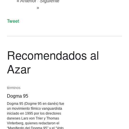
« Anterior
/
Siguiente
»
Tweet
Recomendados al
Azar
términos
términos
Dogma 95
Dogma 95
Dogma 95 (Dogme 95 en danés) fue
un movimiento fílmico vanguardista
iniciado en 1995 por los directores
daneses Lars von Trier y Thomas
Vinterberg, quienes redactaron el
“Manifiesto del Dogma 95” y el “Voto