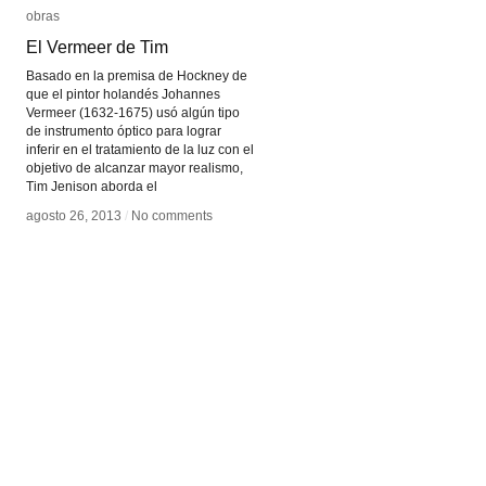
obras
obras
El Vermeer de Tim
El Vermeer de Tim
Basado en la premisa de Hockney de
que el pintor holandés Johannes
Vermeer (1632-1675) usó algún tipo
de instrumento óptico para lograr
inferir en el tratamiento de la luz con el
objetivo de alcanzar mayor realismo,
Tim Jenison aborda el
agosto 26, 2013
agosto 26, 2013
/
/
No comments
No comments