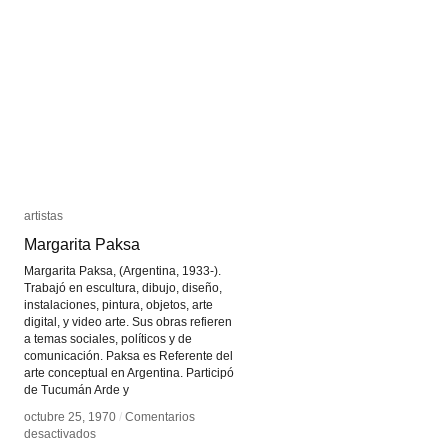
artistas
artistas
Margarita Paksa
Margarita Paksa
Margarita Paksa, (Argentina, 1933-).
Trabajó en escultura, dibujo, diseño,
instalaciones, pintura, objetos, arte
digital, y video arte. Sus obras refieren
a temas sociales, políticos y de
comunicación. Paksa es Referente del
arte conceptual en Argentina. Participó
de Tucumán Arde y
octubre 25, 1970
octubre 25, 1970
/
/
Comentarios
Comentarios
en
en
desactivados
desactivados