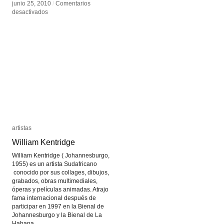
junio 25, 2010
junio 25, 2010
/
/
Comentarios
Comentarios
en
en
desactivados
desactivados
Cao
Cao
Fei
Fei
artistas
artistas
William Kentridge
William Kentridge
William Kentridge ( Johannesburgo,
1955) es un artista Sudafricano
conocido por sus collages, dibujos,
grabados, obras multimediales,
óperas y películas animadas. Atrajo
fama internacional después de
participar en 1997 en la Bienal de
Johannesburgo y la Bienal de La
Habana