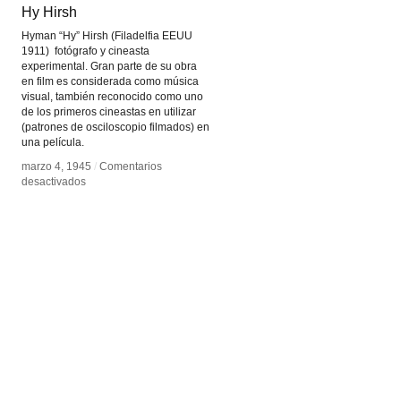
Hy Hirsh
Hy Hirsh
Hyman “Hy” Hirsh (Filadelfia EEUU
1911) fotógrafo y cineasta
experimental. Gran parte de su obra
en film es considerada como música
visual, también reconocido como uno
de los primeros cineastas en utilizar
(patrones de osciloscopio filmados) en
una película.
marzo 4, 1945
marzo 4, 1945
/
/
Comentarios
Comentarios
en
en
desactivados
desactivados
Hy
Hy
Hirsh
Hirsh