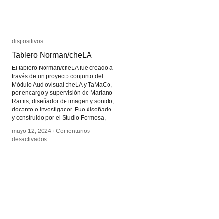
dispositivos
dispositivos
Tablero Norman/cheLA
Tablero Norman/cheLA
El tablero Norman/cheLA fue creado a
través de un proyecto conjunto del
Módulo Audiovisual cheLA y TaMaCo,
por encargo y supervisión de Mariano
Ramis, diseñador de imagen y sonido,
docente e investigador. Fue diseñado
y construido por el Studio Formosa,
mayo 12, 2024
mayo 12, 2024
/
/
Comentarios
Comentarios
en
en
desactivados
desactivados
Tablero
Tablero
Norman/cheLA
Norman/cheLA