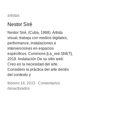
artistas
artistas
Nestor Siré
Nestor Siré
Nestor Siré, (Cuba, 1988). Artista
visual, trabaja con medios digitales,
performance, instalaciones e
intervenciones en espacios
espécificos. Commons [La_red-SNET],
2018. Instalación De su sitio web:
Creo en la necesidad del arte.
Considero la práctica del arte dentro
del contexto y
febrero 16, 2015
febrero 16, 2015
/
/
Comentarios
Comentarios
en
en
desactivados
desactivados
Nestor
Nestor
Siré
Siré