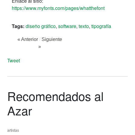
Enlace al sitio:
https://www.myfonts.com/pages/whatthefont
Tags:
diseño gráfico
,
software
,
texto
,
tipografía
« Anterior
/
Siguiente
»
Tweet
Recomendados al
Azar
artistas
artistas