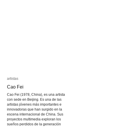
Margarita
Margarita
Paksa
Paksa
artistas
artistas
Cao Fei
Cao Fei
Cao Fei (1978, China), es una artista
con sede en Beijing. Es una de las
artistas jóvenes más importantes e
innovadoras que han surgido en la
escena internacional de China. Sus
proyectos multimedia exploran los
sueños perdidos de la generación