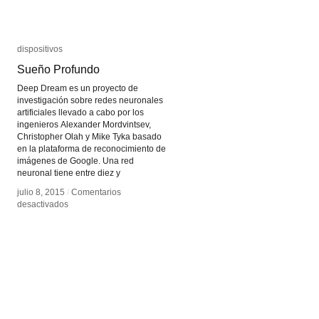
dispositivos
dispositivos
Sueño Profundo
Sueño Profundo
Deep Dream es un proyecto de
investigación sobre redes neuronales
artificiales llevado a cabo por los
ingenieros Alexander Mordvintsev,
Christopher Olah y Mike Tyka basado
en la plataforma de reconocimiento de
imágenes de Google. Una red
neuronal tiene entre diez y
julio 8, 2015
julio 8, 2015
/
/
Comentarios
Comentarios
en
en
desactivados
desactivados
Sueño
Sueño
Profundo
Profundo