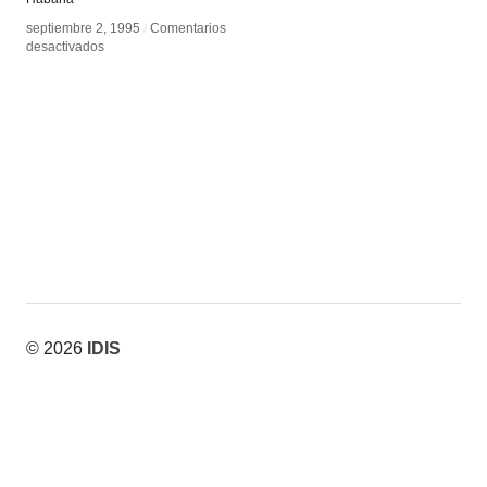
septiembre 2, 1995
septiembre 2, 1995
/
/
Comentarios
Comentarios
en
en
desactivados
desactivados
William
William
Kentridge
Kentridge
© 2026
IDIS