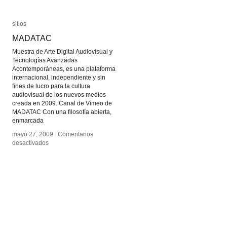
sitios
sitios
MADATAC
MADATAC
Muestra de Arte Digital Audiovisual y
Tecnologías Avanzadas
Acontemporáneas, es una plataforma
internacional, independiente y sin
fines de lucro para la cultura
audiovisual de los nuevos medios
creada en 2009. Canal de Vimeo de
MADATAC Con una filosofía abierta,
enmarcada
mayo 27, 2009
mayo 27, 2009
/
/
Comentarios
Comentarios
en
en
desactivados
desactivados
MADATAC
MADATAC