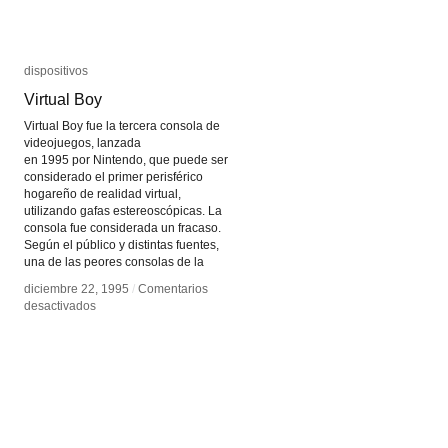
dispositivos
dispositivos
Virtual Boy
Virtual Boy
Virtual Boy fue la tercera consola de
videojuegos, lanzada
en 1995 por Nintendo, que puede ser
considerado el primer perisférico
hogareño de realidad virtual,
utilizando gafas estereoscópicas. La
consola fue considerada un fracaso.
Según el público y distintas fuentes,
una de las peores consolas de la
diciembre 22, 1995
diciembre 22, 1995
/
/
Comentarios
Comentarios
en
en
desactivados
desactivados
Virtual
Virtual
Boy
Boy