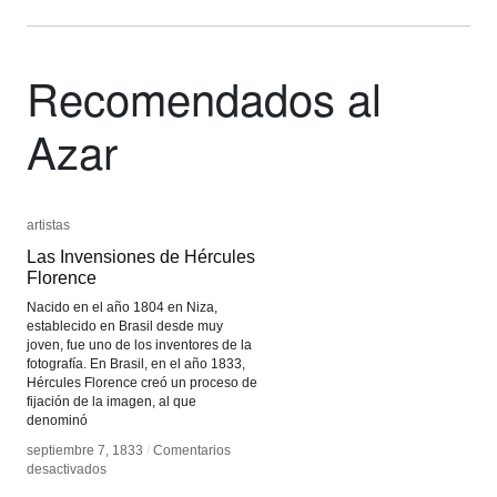
Recomendados al
Azar
artistas
artistas
Las Invensiones de Hércules
Las Invensiones de Hércules
Florence
Florence
Nacido en el año 1804 en Niza,
establecido en Brasil desde muy
joven, fue uno de los inventores de la
fotografía. En Brasil, en el año 1833,
Hércules Florence creó un proceso de
fijación de la imagen, al que
denominó
septiembre 7, 1833
septiembre 7, 1833
/
/
Comentarios
Comentarios
en
en
desactivados
desactivados
Las
Las