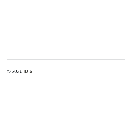
Odyssey
Odyssey
© 2026
IDIS