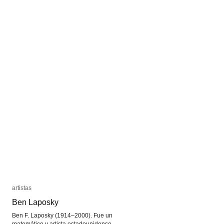
Invensiones
Invensiones
de
de
Hércules
Hércules
Florence
Florence
artistas
artistas
Ben Laposky
Ben Laposky
Ben F. Laposky (1914–2000). Fue un
matemático y artista estadounidense.