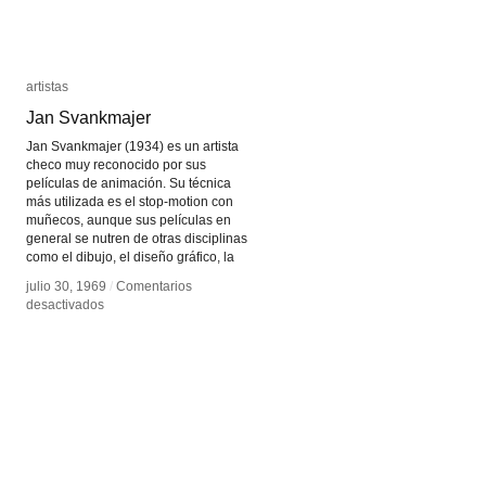
artistas
artistas
Jan Svankmajer
Jan Svankmajer
Jan Svankmajer (1934) es un artista
checo muy reconocido por sus
películas de animación. Su técnica
más utilizada es el stop-motion con
muñecos, aunque sus películas en
general se nutren de otras disciplinas
como el dibujo, el diseño gráfico, la
julio 30, 1969
julio 30, 1969
/
/
Comentarios
Comentarios
en
en
desactivados
desactivados
Jan
Jan
Svankmajer
Svankmajer