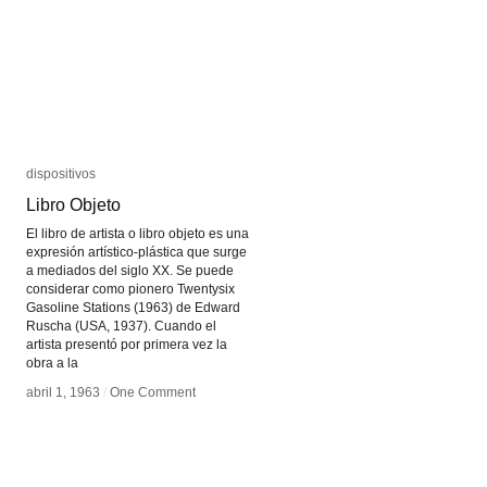
dispositivos
dispositivos
Libro Objeto
Libro Objeto
El libro de artista o libro objeto es una
expresión artístico-plástica que surge
a mediados del siglo XX. Se puede
considerar como pionero Twentysix
Gasoline Stations (1963) de Edward
Ruscha (USA, 1937). Cuando el
artista presentó por primera vez la
obra a la
abril 1, 1963
abril 1, 1963
/
/
One Comment
One Comment