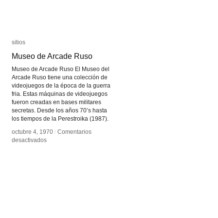
sitios
sitios
Museo de Arcade Ruso
Museo de Arcade Ruso
Museo de Arcade Ruso El Museo del
Arcade Ruso tiene una colección de
videojuegos de la época de la guerra
fria. Estas máquinas de videojuegos
fueron creadas en bases militares
secretas. Desde los años 70’s hasta
los tiempos de la Perestroika (1987).
octubre 4, 1970
octubre 4, 1970
/
/
Comentarios
Comentarios
en
en
desactivados
desactivados
Museo
Museo
de
de
Arcade
Arcade
Ruso
Ruso