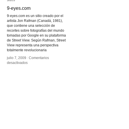
9-eyes.com
9-eyes.com
9-eyes.com es un sitio creado por el
artista Jon Rafman (Canadá, 1981),
que contiene una selección de
recortes sobre fotografías del mundo
tomadas por Google en su plataforma
de Street View. Según Rafman, Street
View representa una perspectiva
totalmente revolucionaria
julio 7, 2009
julio 7, 2009
/
/
Comentarios
Comentarios
en
en
desactivados
desactivados
9-
9-
eyes.com
eyes.com