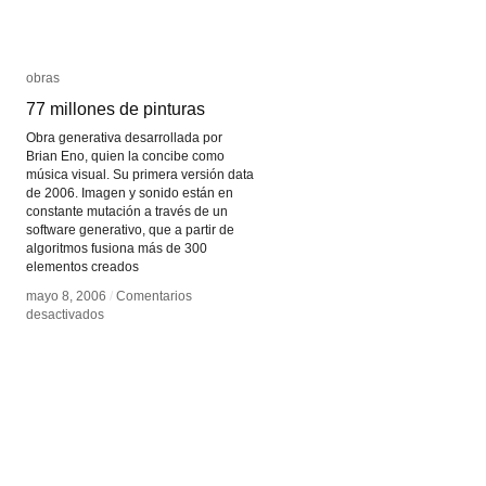
obras
obras
77 millones de pinturas
77 millones de pinturas
Obra generativa desarrollada por
Brian Eno, quien la concibe como
música visual. Su primera versión data
de 2006. Imagen y sonido están en
constante mutación a través de un
software generativo, que a partir de
algoritmos fusiona más de 300
elementos creados
mayo 8, 2006
mayo 8, 2006
/
/
Comentarios
Comentarios
en
en
desactivados
desactivados
77
77
millones
millones
de
de
pinturas
pinturas