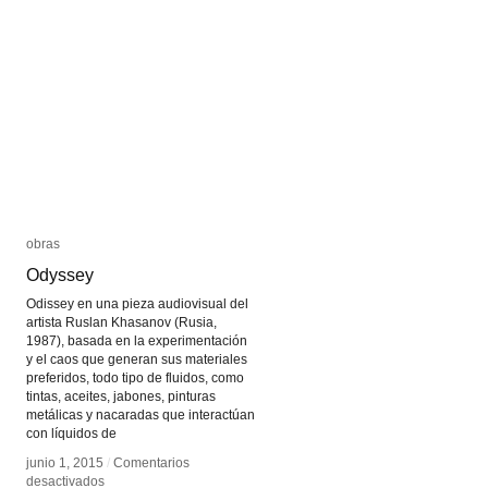
Kenneth
Kenneth
Goldsmith
Goldsmith
obras
obras
Odyssey
Odyssey
Odissey en una pieza audiovisual del
artista Ruslan Khasanov (Rusia,
1987), basada en la experimentación
y el caos que generan sus materiales
preferidos, todo tipo de fluidos, como
tintas, aceites, jabones, pinturas
metálicas y nacaradas que interactúan
con líquidos de
junio 1, 2015
junio 1, 2015
/
/
Comentarios
Comentarios
en
en
desactivados
desactivados