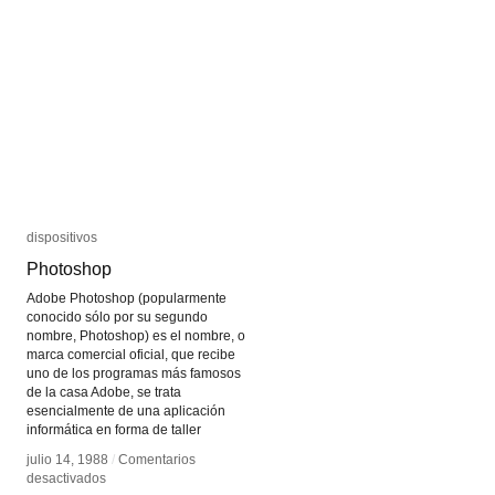
first
first
collaborative
collaborative
sentence
sentence
dispositivos
dispositivos
Photoshop
Photoshop
Adobe Photoshop (popularmente
conocido sólo por su segundo
nombre, Photoshop) es el nombre, o
marca comercial oficial, que recibe
uno de los programas más famosos
de la casa Adobe, se trata
esencialmente de una aplicación
informática en forma de taller
julio 14, 1988
julio 14, 1988
/
/
Comentarios
Comentarios
en
en
desactivados
desactivados