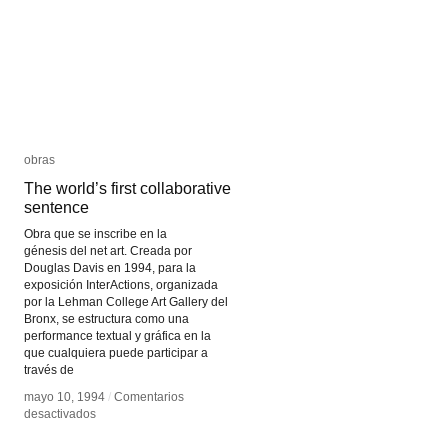
obras
obras
The world’s first collaborative
The world’s first collaborative
sentence
sentence
Obra que se inscribe en la
génesis del net art. Creada por
Douglas Davis en 1994, para la
exposición InterActions, organizada
por la Lehman College Art Gallery del
Bronx, se estructura como una
performance textual y gráfica en la
que cualquiera puede participar a
través de
mayo 10, 1994
mayo 10, 1994
/
/
Comentarios
Comentarios
en
en
desactivados
desactivados
The
The
world’s
world’s