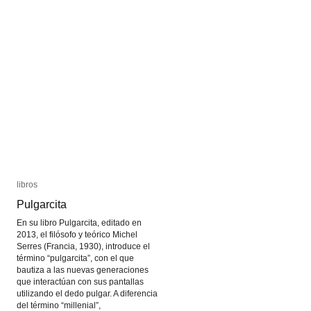
mecánico
mecánico
de
de
Ángela
Ángela
Ruiz
Ruiz
Robles
Robles
libros
libros
Pulgarcita
Pulgarcita
En su libro Pulgarcita, editado en
2013, el filósofo y teórico Michel
Serres (Francia, 1930), introduce el
término “pulgarcita”, con el que
bautiza a las nuevas generaciones
que interactúan con sus pantallas
utilizando el dedo pulgar. A diferencia
del término “millenial”,