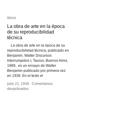
libros
libros
La obra de arte en la época
La obra de arte en la época
de su reproducibilidad
de su reproducibilidad
técnica
técnica
La obra de arte en la época de su
reproducibilidad técnica, publicado en
Benjamin, Walter Discursos
Interrumpidos I, Taurus, Buenos Aires,
1989, es un ensayo de Walter
Benjamin publicado por primera vez
en 1936. En el texto el
julio 21, 1936
julio 21, 1936
/
/
Comentarios
Comentarios
en
en
desactivados
desactivados
La
La
obra
obra
de
de
arte
arte
en
en
la
la
época
época
de
de