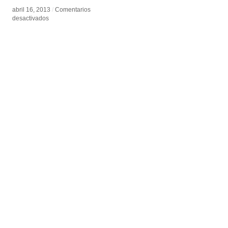
abril 16, 2013
abril 16, 2013
/
/
Comentarios
Comentarios
en
en
desactivados
desactivados
Pulgarcita
Pulgarcita