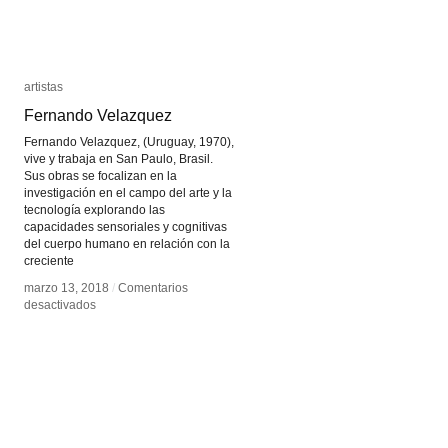
artistas
artistas
Fernando Velazquez
Fernando Velazquez
Fernando Velazquez, (Uruguay, 1970),
vive y trabaja en San Paulo, Brasil.
Sus obras se focalizan en la
investigación en el campo del arte y la
tecnología explorando las
capacidades sensoriales y cognitivas
del cuerpo humano en relación con la
creciente
marzo 13, 2018
marzo 13, 2018
/
/
Comentarios
Comentarios
en
en
desactivados
desactivados
Fernando
Fernando
Velazquez
Velazquez