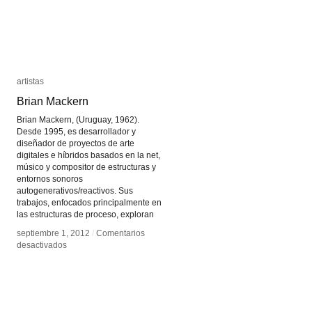
artistas
artistas
Brian Mackern
Brian Mackern
Brian Mackern, (Uruguay, 1962).
Desde 1995, es desarrollador y
diseñador de proyectos de arte
digitales e híbridos basados en la net,
músico y compositor de estructuras y
entornos sonoros
autogenerativos/reactivos. Sus
trabajos, enfocados principalmente en
las estructuras de proceso, exploran
septiembre 1, 2012
septiembre 1, 2012
/
/
Comentarios
Comentarios
en
en
desactivados
desactivados
Brian
Brian
Mackern
Mackern