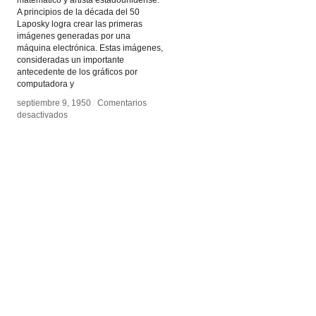
A principios de la década del 50
Laposky logra crear las primeras
imágenes generadas por una
máquina electrónica. Estas imágenes,
consideradas un importante
antecedente de los gráficos por
computadora y
septiembre 9, 1950
septiembre 9, 1950
/
/
Comentarios
Comentarios
en
en
desactivados
desactivados
Ben
Ben
Laposky
Laposky