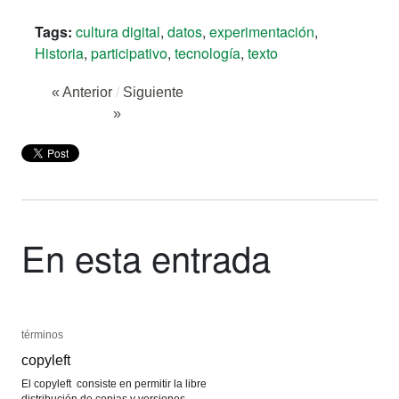
Tags:
cultura digital
,
datos
,
experimentación
,
Historia
,
participativo
,
tecnología
,
texto
« Anterior
/
Siguiente
»
En esta entrada
términos
términos
copyleft
copyleft
El copyleft consiste en permitir la libre
distribución de copias y versiones