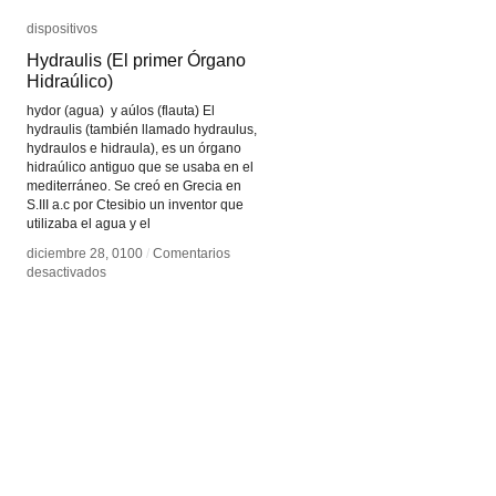
dispositivos
dispositivos
Hydraulis (El primer Órgano
Hydraulis (El primer Órgano
Hidraúlico)
Hidraúlico)
hydor (agua) y aúlos (flauta) El
hydraulis (también llamado hydraulus,
hydraulos e hidraula), es un órgano
hidraúlico antiguo que se usaba en el
mediterráneo. Se creó en Grecia en
S.III a.c por Ctesibio un inventor que
utilizaba el agua y el
diciembre 28, 0100
diciembre 28, 0100
/
/
Comentarios
Comentarios
en
en
desactivados
desactivados
Hydraulis
Hydraulis
(El
(El
primer
primer
Órgano
Órgano
Hidraúlico)
Hidraúlico)