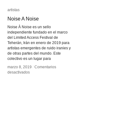
artistas
artistas
Noise A Noise
Noise A Noise
Noise À Noise es un sello
independiente fundado en el marco
del Limited Access Festival de
Teherán, Irán en enero de 2019 para
artistas emergentes de ruido iranies y
de otras partes del mundo. Este
colectivo es un lugar para
marzo 8, 2019
marzo 8, 2019
/
/
Comentarios
Comentarios
en
en
desactivados
desactivados
Noise
Noise
A
A
Noise
Noise