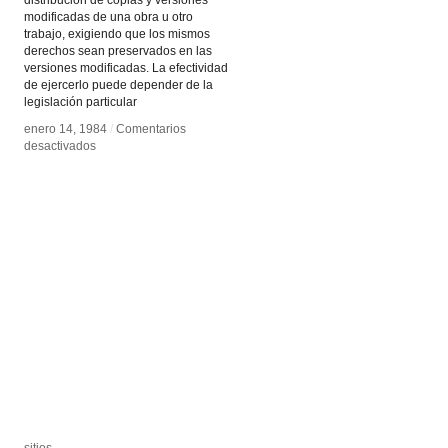
modificadas de una obra u otro
trabajo, exigiendo que los mismos
derechos sean preservados en las
versiones modificadas. La efectividad
de ejercerlo puede depender de la
legislación particular
enero 14, 1984
enero 14, 1984
/
/
Comentarios
Comentarios
en
en
desactivados
desactivados
copyleft
copyleft
sitios
sitios