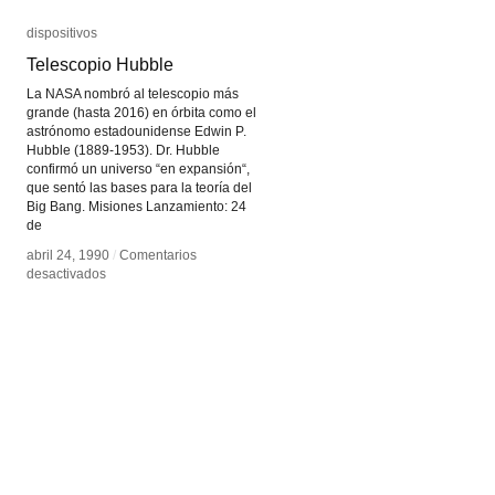
dispositivos
dispositivos
Telescopio Hubble
Telescopio Hubble
La NASA nombró al telescopio más
grande (hasta 2016) en órbita como el
astrónomo estadounidense Edwin P.
Hubble (1889-1953). Dr. Hubble
confirmó un universo “en expansión“,
que sentó las bases para la teoría del
Big Bang. Misiones Lanzamiento: 24
de
abril 24, 1990
abril 24, 1990
/
/
Comentarios
Comentarios
en
en
desactivados
desactivados
Telescopio
Telescopio
Hubble
Hubble