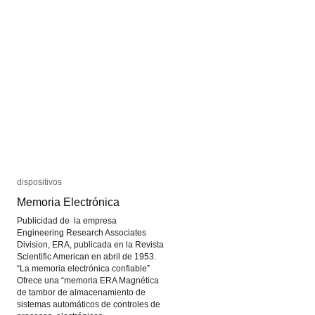
su
su
reproducibilidad
reproducibilidad
técnica
técnica
dispositivos
dispositivos
Memoria Electrónica
Memoria Electrónica
Publicidad de la empresa
Engineering Research Associates
Division, ERA, publicada en la Revista
Scientific American en abril de 1953.
“La memoria electrónica confiable”
Ofrece una “memoria ERA Magnética
de tambor de almacenamiento de
sistemas automáticos de controles de