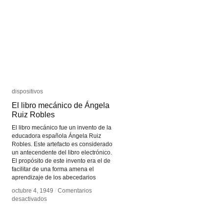
Photoshop
Photoshop
dispositivos
dispositivos
El libro mecánico de Ángela
El libro mecánico de Ángela
Ruiz Robles
Ruiz Robles
El libro mecánico fue un invento de la
educadora española Ángela Ruiz
Robles. Este artefacto es considerado
un antecendente del libro electrónico.
El propósito de este invento era el de
facilitar de una forma amena el
aprendizaje de los abecedarios
octubre 4, 1949
octubre 4, 1949
/
/
Comentarios
Comentarios
en
en
desactivados
desactivados
El
El
libro
libro