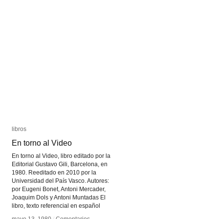
libros
libros
En torno al Video
En torno al Video
En torno al Video, libro editado por la
Editorial Gustavo Gili, Barcelona, en
1980. Reeditado en 2010 por la
Universidad del País Vasco. Autores:
por Eugeni Bonet, Antoni Mercader,
Joaquim Dols y Antoni Muntadas El
libro, texto referencial en español