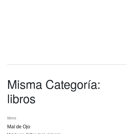
Misma Categoría:
libros
libros
libros
Mal de Ojo
Mal de Ojo