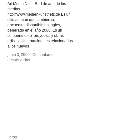
Art Media Net – Red de arte de los
medios
http://www.medienkunstnetz.de Es un
sitio alemán que también se
encuentra disponible en inglés,
generado en el año 2000, Es un
compendio de proyectos y obras
artísticas internacionales relacionadas
a los nuevos
junio 3, 2000
junio 3, 2000
/
/
Comentarios
Comentarios
en
en
desactivados
desactivados
Medien
Medien
Kunst
Kunst
Netz
Netz
libros
libros