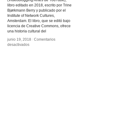
(Videoblogging Antes de YouTube),
libro editado en 2018, escrito por Trine
Bjørkmann Berry y publicado por el
Institute of Network Cultures,
Amsterdam. El libro, que se editó bajo
licencia de Creative Commons, ofrece
una historia cultural del
junio 19, 2018
junio 19, 2018
/
/
Comentarios
Comentarios
en
en
desactivados
desactivados
Videoblogging
Videoblogging
Before
Before
YouTube
YouTube