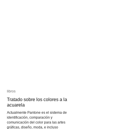
libros
libros
Tratado sobre los colores a la
Tratado sobre los colores a la
acuarela
acuarela
Actualmente Pantone es el sistema de
identificación, comparación y
comunicación del color para las artes
gráficas, diseño, moda, e incluso