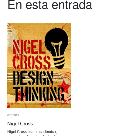
En esta entrada
artistas
artistas
Nigel Cross
Nigel Cross
Nigel Cross es un académico,