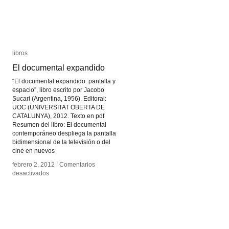
libros
libros
El documental expandido
El documental expandido
“El documental expandido: pantalla y
espacio”, libro escrito por Jacobo
Sucari (Argentina, 1956). Editoral:
UOC (UNIVERSITAT OBERTA DE
CATALUNYA), 2012. Texto en pdf
Resumen del libro: El documental
contemporáneo despliega la pantalla
bidimensional de la televisión o del
cine en nuevos
febrero 2, 2012
febrero 2, 2012
/
/
Comentarios
Comentarios
en
en
desactivados
desactivados
El
El
documental
documental
expandido
expandido