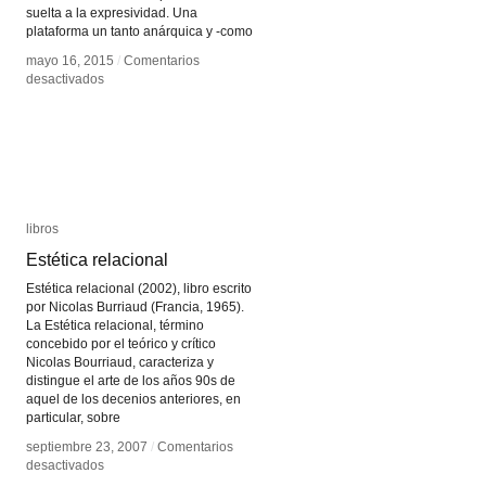
suelta a la expresividad. Una
plataforma un tanto anárquica y -como
mayo 16, 2015
mayo 16, 2015
/
/
Comentarios
Comentarios
en
en
desactivados
desactivados
Newhive
Newhive
libros
libros
Estética relacional
Estética relacional
Estética relacional (2002), libro escrito
por Nicolas Burriaud (Francia, 1965).
La Estética relacional, término
concebido por el teórico y crítico
Nicolas Bourriaud, caracteriza y
distingue el arte de los años 90s de
aquel de los decenios anteriores, en
particular, sobre
septiembre 23, 2007
septiembre 23, 2007
/
/
Comentarios
Comentarios
en
en
desactivados
desactivados
Estética
Estética