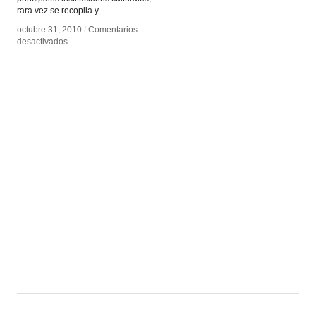
rara vez se recopila y
octubre 31, 2010
octubre 31, 2010
/
/
Comentarios
Comentarios
en
en
desactivados
desactivados
Media
Media
Art
Art
Histories
Histories