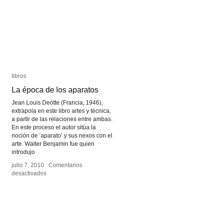
libros
libros
La época de los aparatos
La época de los aparatos
Jean Louis Deótte (Francia, 1946),
extrapola en este libro artes y técnica,
a partir de las relaciones entre ambas.
En este proceso el autor sitúa la
noción de ‘aparato’ y sus nexos con el
arte. Walter Benjamin fue quien
introdujo
julio 7, 2010
julio 7, 2010
/
/
Comentarios
Comentarios
en
en
desactivados
desactivados
La
La
época
época
de
de
los
los
aparatos
aparatos