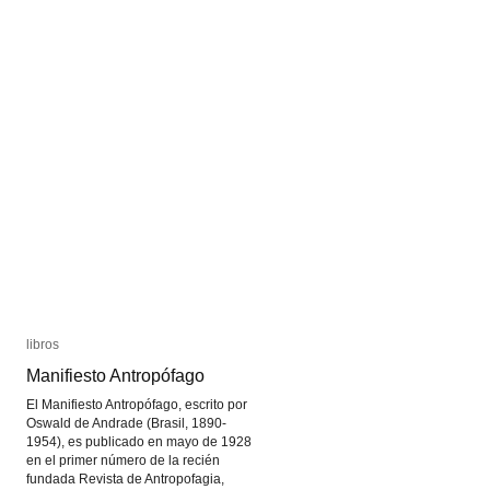
relacional
relacional
libros
libros
Manifiesto Antropófago
Manifiesto Antropófago
El Manifiesto Antropófago, escrito por
Oswald de Andrade (Brasil, 1890-
1954), es publicado en mayo de 1928
en el primer número de la recién
fundada Revista de Antropofagia,