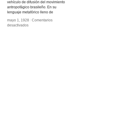
vehículo de difusión del movimiento
antropofágico brasileño. En su
lenguaje metafórico lleno de
mayo 1, 1928
mayo 1, 1928
/
/
Comentarios
Comentarios
en
en
desactivados
desactivados
Manifiesto
Manifiesto
Antropófago
Antropófago