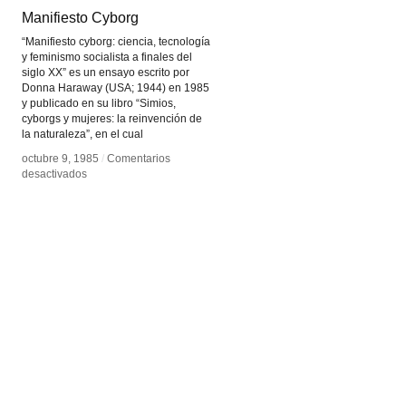
Manifiesto Cyborg
Manifiesto Cyborg
“Manifiesto cyborg: ciencia, tecnología
y feminismo socialista a finales del
siglo XX” es un ensayo escrito por
Donna Haraway (USA; 1944) en 1985
y publicado en su libro “Simios,
cyborgs y mujeres: la reinvención de
la naturaleza”, en el cual
octubre 9, 1985
octubre 9, 1985
/
/
Comentarios
Comentarios
en
en
desactivados
desactivados
Manifiesto
Manifiesto
Cyborg
Cyborg