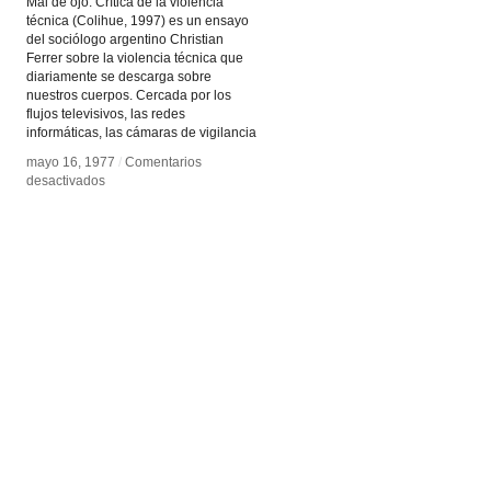
Mal de ojo. Crítica de la violencia
técnica (Colihue, 1997) es un ensayo
del sociólogo argentino Christian
Ferrer sobre la violencia técnica que
diariamente se descarga sobre
nuestros cuerpos. Cercada por los
flujos televisivos, las redes
informáticas, las cámaras de vigilancia
mayo 16, 1977
mayo 16, 1977
/
/
Comentarios
Comentarios
en
en
desactivados
desactivados
Mal
Mal
de
de
Ojo
Ojo