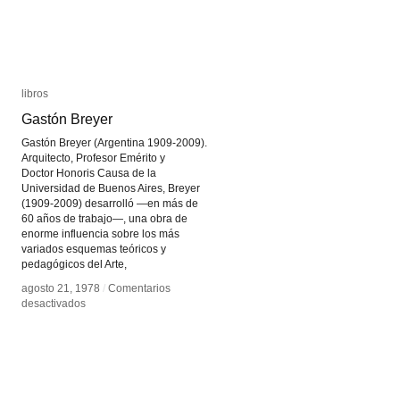
libros
libros
Gastón Breyer
Gastón Breyer
Gastón Breyer (Argentina 1909-2009).
Arquitecto, Profesor Emérito y
Doctor Honoris Causa de la
Universidad de Buenos Aires, Breyer
(1909-2009) desarrolló —en más de
60 años de trabajo—, una obra de
enorme influencia sobre los más
variados esquemas teóricos y
pedagógicos del Arte,
agosto 21, 1978
agosto 21, 1978
/
/
Comentarios
Comentarios
en
en
desactivados
desactivados
Gastón
Gastón
Breyer
Breyer