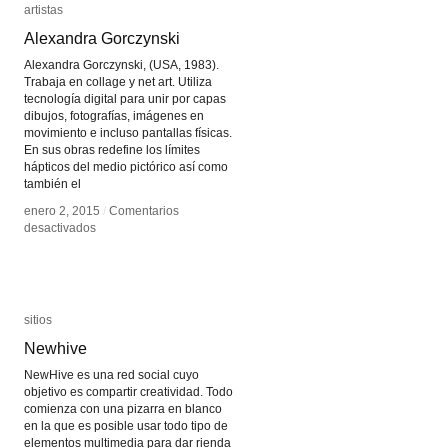
artistas
artistas
Alexandra Gorczynski
Alexandra Gorczynski
Alexandra Gorczynski, (USA, 1983).
Trabaja en collage y net art. Utiliza
tecnología digital para unir por capas
dibujos, fotografías, imágenes en
movimiento e incluso pantallas físicas.
En sus obras redefine los límites
hápticos del medio pictórico así como
también el
enero 2, 2015
enero 2, 2015
/
/
Comentarios
Comentarios
en
en
desactivados
desactivados
Alexandra
Alexandra
Gorczynski
Gorczynski
sitios
sitios
Newhive
Newhive
NewHive es una red social cuyo
objetivo es compartir creatividad. Todo
comienza con una pizarra en blanco
en la que es posible usar todo tipo de
elementos multimedia para dar rienda