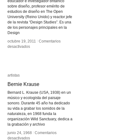
educador e investigador británico
sobre diseño, profesor emérito de
estudios de diseño en The Open
University (Reino Unido) y reactor jefe
de la revista “Design Studies”. Es una
de los personajes principales en la
Design
octubre 19, 2011
octubre 19, 2011
/
/
Comentarios
Comentarios
en
en
desactivados
desactivados
Nigel
Nigel
Cross
Cross
artistas
artistas
Bernie Krause
Bernie Krause
Bernard L. Krause (USA, 1938) en un
músico y ecologista del paisaje
sonoro. Durante 45 año ha dedicado
su vida a grabar los sonidos de la
naturaleza, en 1968 funda la
organización Wild Sanctuary, dedica a
la grabación y archivo
junio 24, 1968
junio 24, 1968
/
/
Comentarios
Comentarios
en
en
desactivados
desactivados