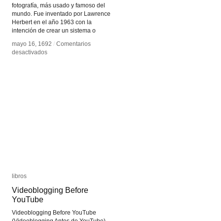
fotografía, más usado y famoso del
mundo. Fue inventado por Lawrence
Herbert en el año 1963 con la
intención de crear un sistema o
mayo 16, 1692
mayo 16, 1692
/
/
Comentarios
Comentarios
en
en
desactivados
desactivados
Tratado
Tratado
sobre
sobre
los
los
colores
colores
a
a
la
la
acuarela
acuarela
libros
libros
Videoblogging Before
Videoblogging Before
YouTube
YouTube
Videoblogging Before YouTube