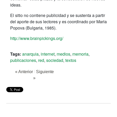
ideas.
El sitio no contiene publicidad y se sustenta a partir
del aporte de sus lectores y es coordinado por Maria
Popova
(
Bulgaria, 1
985).
http://www.brainpickings.org/
Tags:
anarquia
,
internet
,
medios
,
memoria
,
publicaciones
,
red
,
sociedad
,
textos
« Anterior
/
Siguiente
»