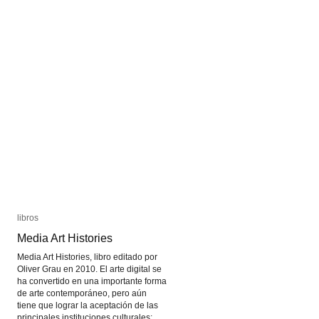
libros
libros
Media Art Histories
Media Art Histories
Media Art Histories, libro editado por
Oliver Grau en 2010. El arte digital se
ha convertido en una importante forma
de arte contemporáneo, pero aún
tiene que lograr la aceptación de las
principales instituciones culturales;