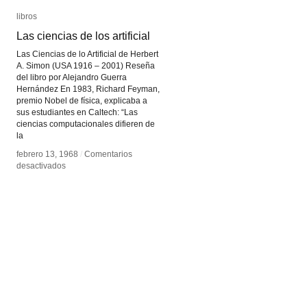
libros
libros
Las ciencias de los artificial
Las ciencias de los artificial
Las Ciencias de lo Artificial de Herbert
A. Simon (USA 1916 – 2001) Reseña
del libro por Alejandro Guerra
Hernández En 1983, Richard Feyman,
premio Nobel de física, explicaba a
sus estudiantes en Caltech: “Las
ciencias computacionales difieren de
la
febrero 13, 1968
febrero 13, 1968
/
/
Comentarios
Comentarios
en
en
desactivados
desactivados
Las
Las
ciencias
ciencias
de
de
los
los
artificial
artificial