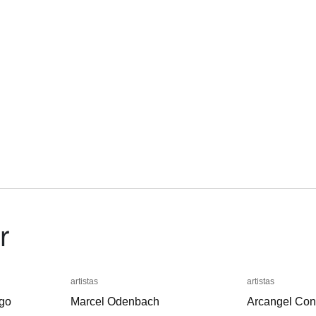
r
artistas
artistas
artistas
artistas
go
go
Marcel Odenbach
Marcel Odenbach
Arcangel Cons
Arcangel Cons