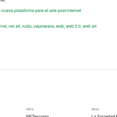
a-nueva-plataforma-para-el-arte-post-internet
rnet
,
net art
,
ruido
,
vaporwave
,
web
,
web 2.0
,
web art
sitios
sitios
libros
libros
NETescopio
NETescopio
La Sociedad
La Sociedad