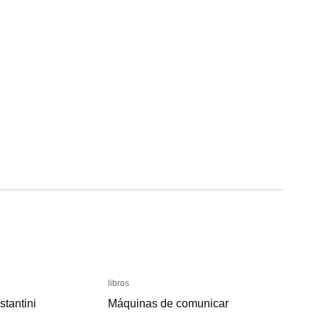
libros
libros
tantini
tantini
Máquinas de comunicar
Máquinas de comunicar