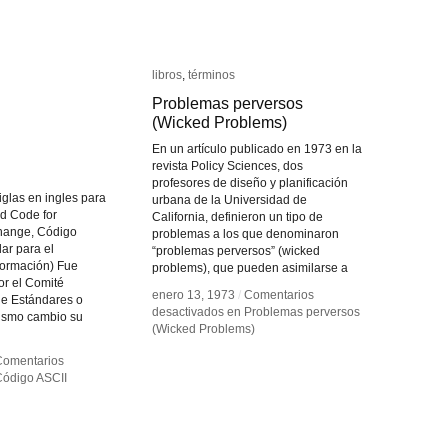
libros
libros
,
términos
términos
Problemas perversos
Problemas perversos
(Wicked Problems)
(Wicked Problems)
En un artículo publicado en 1973 en la
revista Policy Sciences, dos
profesores de diseño y planificación
iglas en ingles para
urbana de la Universidad de
d Code for
California, definieron un tipo de
change, Código
problemas a los que denominaron
ar para el
“problemas perversos” (wicked
formación) Fue
problems), que pueden asimilarse a
or el Comité
enero 13, 1973
enero 13, 1973
/
/
Comentarios
Comentarios
e Estándares o
desactivados
desactivados
en Problemas perversos
en Problemas perversos
nismo cambio su
(Wicked Problems)
(Wicked Problems)
Comentarios
Comentarios
ódigo ASCII
ódigo ASCII