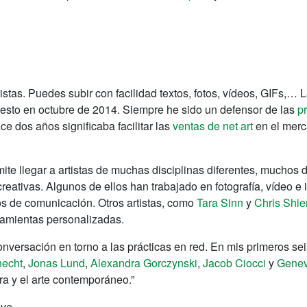
tistas. Puedes subir con facilidad textos, fotos, vídeos, GIFs,… 
esto en octubre de 2014. Siempre he sido un defensor de las
p
ce dos años significaba facilitar las
ventas de net art
en el merc
te llegar a artistas de muchas disciplinas diferentes, muchos 
eativas. Algunos de ellos han trabajado en fotografía, vídeo e
os de comunicación. Otros artistas, como
Tara Sinn
y
Chris Shie
amientas personalizadas.
conversación en torno a las prácticas en red. En mis primeros 
echt
,
Jonas Lund
,
Alexandra Gorczynski
,
Jacob Ciocci
y
Genev
ra y el arte contemporáneo.”
ive.