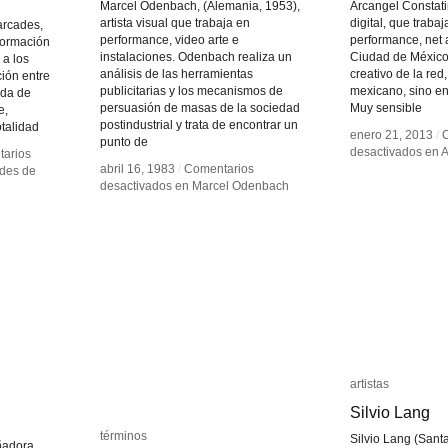
Marcel Odenbach, (Alemania, 1953),
Arcangel Constatin
artista visual que trabaja en
digital, que trabaj
arcades,
performance, video arte e
performance, net a
formación
instalaciones. Odenbach realiza un
Ciudad de México,
 a los
análisis de las herramientas
creativo de la red
ión entre
publicitarias y los mecanismos de
mexicano, sino en
eda de
persuasión de masas de la sociedad
Muy sensible
e,
postindustrial y trata de encontrar un
otalidad
enero 21, 2013
enero 21, 2013
/
/
punto de
desactivados
desactivados
en A
en A
arios
arios
abril 16, 1983
abril 16, 1983
/
/
Comentarios
Comentarios
des de
des de
desactivados
desactivados
en Marcel Odenbach
en Marcel Odenbach
artistas
artistas
Silvio Lang
Silvio Lang
términos
términos
Silvio Lang (San
ñadora,