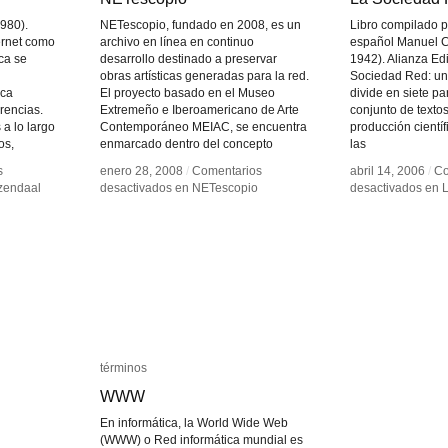
1980).
NETescopio, fundado en 2008, es un
Libro compilado p
ternet como
archivo en línea en continuo
español Manuel C
ica se
desarrollo destinado a preservar
1942). Alianza Edi
obras artísticas generadas para la red.
Sociedad Red: una
ica
El proyecto basado en el Museo
divide en siete pa
erencias.
Extremeño e Iberoamericano de Arte
conjunto de textos 
a lo largo
Contemporáneo MEIAC, se encuentra
producción científ
os,
enmarcado dentro del concepto
las
s
s
enero 28, 2008
enero 28, 2008
/
/
Comentarios
Comentarios
abril 14, 2006
abril 14, 2006
/
/
Co
Co
zendaal
zendaal
desactivados
desactivados
en NETescopio
en NETescopio
desactivados
desactivados
en L
en L
términos
términos
WWW
WWW
En informática, la World Wide Web
(WWW) o Red informática mundial es