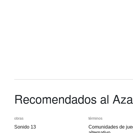
Recomendados al Aza
obras
obras
términos
términos
Sonido 13
Sonido 13
Comunidades de jue
Comunidades de jue
alternativo
alternativo