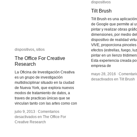
dispositivos
dispositivos
Tilt Brush
Tilt Brush
Tilt Brush es una aplicación
de Google que permite al u
pintar y realizar obras gráfi
dimensiones, por medio de
dispositivo de realidad virt
VIVE, proporciona pinceles
dispositivos
dispositivos
,
sitios
sitios
efectos (estrellas, fuego, luz
pintar en un lienzo tridimen
The Office For Creative
The Office For Creative
Esta experiencia creada por
Research
Research
empresa de
La Oficina de Investigación Creativa
mayo 28, 2016
mayo 28, 2016
/
/
Comentari
Comentari
es un grupo de investigación
desactivados
desactivados
en Tilt Brush
en Tilt Brush
multidisciplinar situado en la ciudad
de Nueva York, que explora nuevos
modos de tratamiento de datos, a
traves de practicas únicas que se
vinculan tanto con las artes como con
julio 9, 2013
julio 9, 2013
/
/
Comentarios
Comentarios
desactivados
desactivados
en The Office For
en The Office For
Creative Research
Creative Research