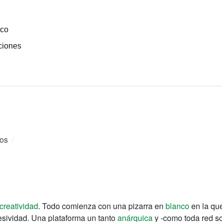
ico
ciones
os
/
creatividad
. Todo comienza con una pizarra en
blanco
en la que
resividad. Una plataforma un tanto
anárquica
y -como toda red so