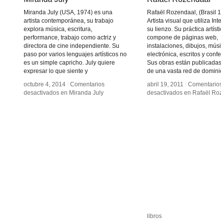
Miranda July (USA, 1974) es una
Rafaël Rozendaal, (Brasil 
artista contemporánea, su trabajo
Artista visual que utiliza In
explora música, escritura,
su lienzo. Su práctica artíst
performance, trabajo como actriz y
compone de páginas web,
directora de cine independiente. Su
instalaciones, dibujos, mús
paso por varios lenguajes artísticos no
electrónica, escritos y conf
es un simple capricho. July quiere
Sus obras están publicadas 
expresar lo que siente y
de una vasta red de domini
octubre 4, 2014
octubre 4, 2014
/
/
Comentarios
Comentarios
abril 19, 2011
abril 19, 2011
/
/
Comentario
Comentario
desactivados
desactivados
en Miranda July
en Miranda July
desactivados
desactivados
en Rafaël Ro
en Rafaël Ro
libros
libros