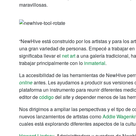
maravillosas.
“NewHive está construido por los artistas y para los ar
una gran variedad de personas. Empecé a trabajar en 
significaba llevar el
net art
a una galería tradicional, ha
trabajar principalmente con lo
inmaterial
.
La accesibilidad de las herramientas de NewHive permi
online
antes. Les ayudamos a producir sus versiones cr
plataforma un instrumento para reunir diferentes medi
editor de
código
del
site
y depender menos de las herr
Nos dirigimos a ampliar las perspectivas y el tipo de 
nuevos lanzamientos de artistas como
Addie Wagenkn
cuales está explorando diferentes aspectos de la cultu
Howard Lindsay
, Administtradora y curadora de Nweh