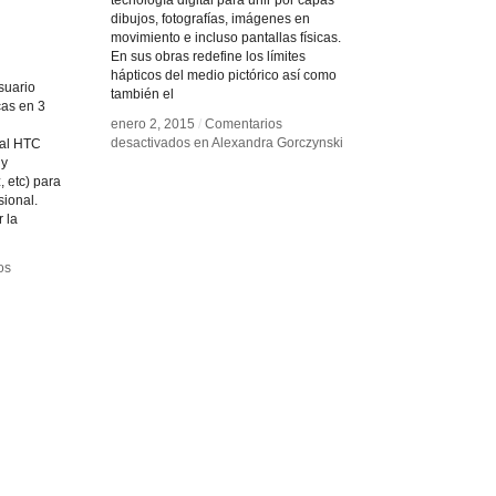
tecnología digital para unir por capas
dibujos, fotografías, imágenes en
movimiento e incluso pantallas físicas.
En sus obras redefine los límites
hápticos del medio pictórico así como
suario
también el
cas en 3
enero 2, 2015
enero 2, 2015
/
/
Comentarios
Comentarios
l
desactivados
desactivados
en Alexandra Gorczynski
en Alexandra Gorczynski
ual HTC
 y
, etc) para
sional.
 la
os
os