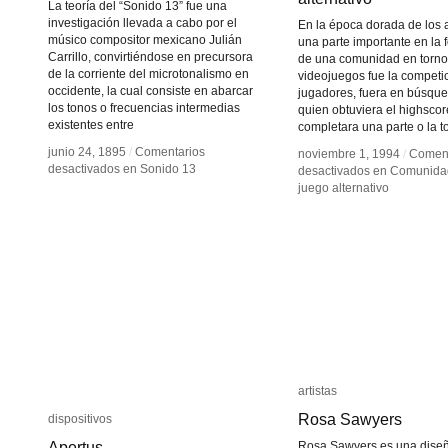
La teoría del “Sonido 13” fue una
investigación llevada a cabo por el
En la época dorada de los 
músico compositor mexicano Julián
una parte importante en la 
Carrillo, convirtiéndose en precursora
de una comunidad en torno
de la corriente del microtonalismo en
videojuegos fue la competic
occidente, la cual consiste en abarcar
jugadores, fuera en búsqu
los tonos o frecuencias intermedias
quien obtuviera el highscor
existentes entre
completara una parte o la t
junio 24, 1895
junio 24, 1895
/
/
Comentarios
Comentarios
noviembre 1, 1994
noviembre 1, 1994
/
/
Coment
Coment
desactivados
desactivados
en Sonido 13
en Sonido 13
desactivados
desactivados
en Comunida
en Comunida
juego alternativo
juego alternativo
artistas
artistas
Rosa Sawyers
Rosa Sawyers
dispositivos
dispositivos
Apertus
Apertus
Rosa Sawyers es una dise