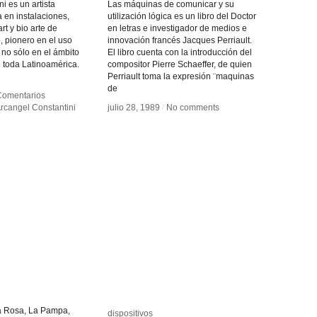
i es un artista
Las máquinas de comunicar y su
a en instalaciones,
utilización lógica es un libro del Doctor
rt y bio arte de
en letras e investigador de medios e
 pionero en el uso
innovación francés Jacques Perriault.
, no sólo en el ámbito
El libro cuenta con la introducción del
 toda Latinoamérica.
compositor Pierre Schaeffer, de quien
Perriault toma la expresión ¨maquinas
de
Comentarios
Comentarios
rcangel Constantini
rcangel Constantini
julio 28, 1989
julio 28, 1989
/
/
No comments
No comments
ta Rosa, La Pampa,
dispositivos
dispositivos