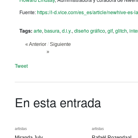
Fuente:
https://i-d.vice.com/es_es/article/newhive-es-l
Tags:
arte
,
basura
,
d.i.y.
,
diseño gráfico
,
gif
,
glitch
,
inte
« Anterior
/
Siguiente
»
Tweet
En esta entrada
artistas
artistas
artistas
artistas
Miranda July
Miranda July
Rafaël Rozendaal
Rafaël Rozendaal