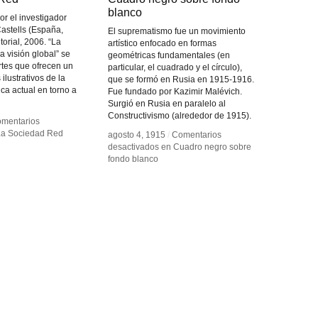
blanco
blanco
or el investigador
astells (España,
El suprematismo fue un movimiento
torial, 2006. “La
artístico enfocado en formas
 visión global” se
geométricas fundamentales (en
rtes que ofrecen un
particular, el cuadrado y el círculo),
ilustrativos de la
que se formó en Rusia en 1915-1916.
ica actual en torno a
Fue fundado por Kazimir Malévich.
Surgió en Rusia en paralelo al
Constructivismo (alrededor de 1915).
mentarios
mentarios
a Sociedad Red
a Sociedad Red
agosto 4, 1915
agosto 4, 1915
/
/
Comentarios
Comentarios
desactivados
desactivados
en Cuadro negro sobre
en Cuadro negro sobre
fondo blanco
fondo blanco