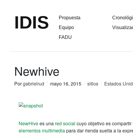
IDIS
Propuesta
Cronológ
Equipo
Visualiza
FADU
Newhive
Por
gabrielrud
/
mayo 16, 2015
/
sitios
/
Estados Unid
NewHive
es una
red social
cuyo objetivo es compartir
elementos multimedia
para dar rienda suelta a la exp