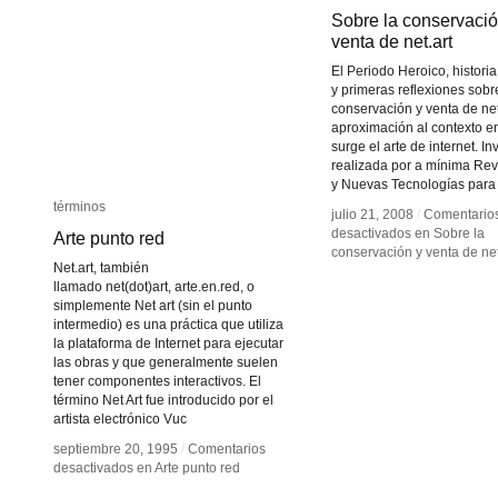
Sobre la conservació
Sobre la conservació
venta de net.art
venta de net.art
El Periodo Heroico, historia
y primeras reflexiones sobr
conservación y venta de net
aproximación al contexto e
surge el arte de internet. I
realizada por a mínima Revi
y Nuevas Tecnologías para
términos
términos
julio 21, 2008
julio 21, 2008
/
/
Comentario
Comentario
desactivados
desactivados
en Sobre la
en Sobre la
Arte punto red
Arte punto red
conservación y venta de net
conservación y venta de net
Net.art, también
llamado net(dot)art, arte.en.red, o
simplemente Net art (sin el punto
intermedio) es una práctica que utiliza
la plataforma de Internet para ejecutar
las obras y que generalmente suelen
tener componentes interactivos. El
término Net Art fue introducido por el
artista electrónico Vuc
septiembre 20, 1995
septiembre 20, 1995
/
/
Comentarios
Comentarios
desactivados
desactivados
en Arte punto red
en Arte punto red