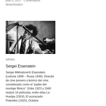
julio 5, 2017
julio 5, 2017
/
/
Comentarios
Comentarios
en
en
desactivados
desactivados
Sonidos
Sonidos
de
de
ALMA
ALMA
artistas
artistas
Sergei Eisenstein
Sergei Eisenstein
Sergei Mikhailovich Eisenstein,
(Letonia 1898 – Rusia 1948). Director
de cine pionero y teórico del cine,
considerado como el “padre del
montaje fílmico“. Entre 1923 y 1940
realizó 16 películas, entre ellas La
Huelga (1924), El acorazado
Potemkin (1925), Octubre