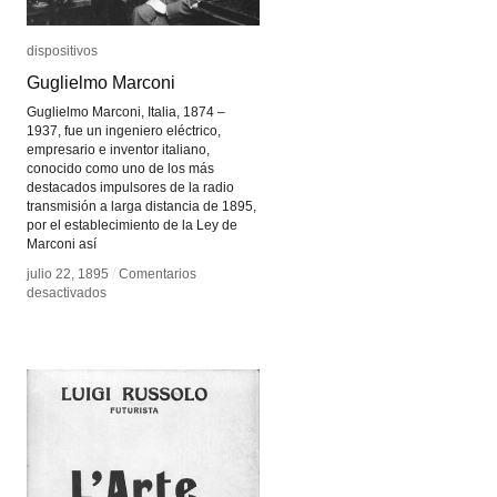
dispositivos
dispositivos
Guglielmo Marconi
Guglielmo Marconi
Guglielmo Marconi, Italia, 1874 –
1937, fue un ingeniero eléctrico,
empresario e inventor italiano,
conocido como uno de los más
destacados impulsores de la radio
transmisión a larga distancia de 1895,
por el establecimiento de la Ley de
Marconi así
julio 22, 1895
julio 22, 1895
/
/
Comentarios
Comentarios
en
en
desactivados
desactivados
Guglielmo
Guglielmo
Marconi
Marconi