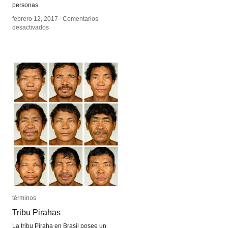
personas
febrero 12, 2017
febrero 12, 2017
/
/
Comentarios
Comentarios
en
en
desactivados
desactivados
El
El
anti-
anti-
archivo
archivo
términos
términos
Tribu Pirahas
Tribu Pirahas
La tribu Piraha en Brasil posee un