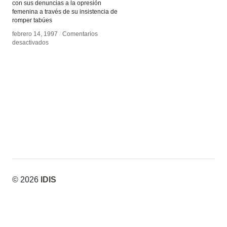
con sus denuncias a la opresión
femenina a través de su insistencia de
romper tabúes
febrero 14, 1997
febrero 14, 1997
/
/
Comentarios
Comentarios
en
en
desactivados
desactivados
Sükran
Sükran
Moral
Moral
© 2026
IDIS