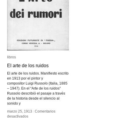
libros
libros
El arte de los ruidos
El arte de los ruidos
El arte de los ruidos. Manifiesto escrito
en 1913 por el pintor y
compositor Luigi Russolo (Italia, 1885
– 1947). En el “Arte de los ruidos”
Russolo describió el pasaje a través
de la historia desde el silencio al
sonido y
marzo 25, 1913
marzo 25, 1913
/
/
Comentarios
Comentarios
en
en
desactivados
desactivados
El
El
arte
arte
de
de