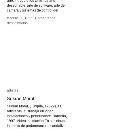
arte. Introdujo los términos arte
desechable, arte de software, arte de
cámara y sistemas de control del
febrero 11, 1965
febrero 11, 1965
/
/
Comentarios
Comentarios
en
en
desactivados
desactivados
Les
Les
Levine
Levine
artistas
artistas
Sükran Moral
Sükran Moral
Sükran Moral, (Turquía, 19629), es
artista visual, trabaja en video,
instalaciones y performance. Bordello,
1997. Video instalación En sus obras
la artista de performance escandaliza