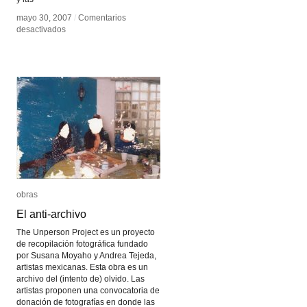
mayo 30, 2007
mayo 30, 2007
/
/
Comentarios
Comentarios
en
en
desactivados
desactivados
A-
A-
153167
153167
(Anibal
(Anibal
López)
López)
obras
obras
El anti-archivo
El anti-archivo
The Unperson Project es un proyecto
de recopilación fotográfica fundado
por Susana Moyaho y Andrea Tejeda,
artistas mexicanas. Esta obra es un
archivo del (intento de) olvido. Las
artistas proponen una convocatoria de
donación de fotografías en donde las