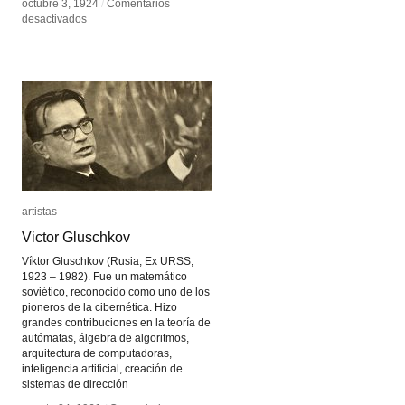
octubre 3, 1924
octubre 3, 1924
/
/
Comentarios
Comentarios
en
en
desactivados
desactivados
Sergei
Sergei
Eisenstein
Eisenstein
artistas
artistas
Victor Gluschkov
Victor Gluschkov
Víktor Gluschkov (Rusia, Ex URSS,
1923 – 1982). Fue un matemático
soviético, reconocido como uno de los
pioneros de la cibernética. Hizo
grandes contribuciones en la teoría de
autómatas, álgebra de algoritmos,
arquitectura de computadoras,
inteligencia artificial, creación de
sistemas de dirección