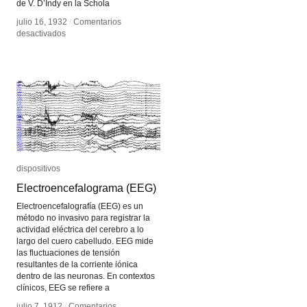
de V. D’Indy en la Schola
julio 16, 1932
julio 16, 1932
/
/
Comentarios
Comentarios
en
en
desactivados
desactivados
Edgar
Edgar
Varese
Varese
dispositivos
dispositivos
Electroencefalograma (EEG)
Electroencefalograma (EEG)
Electroencefalografía (EEG) es un
método no invasivo para registrar la
actividad eléctrica del cerebro a lo
largo del cuero cabelludo. EEG mide
las fluctuaciones de tensión
resultantes de la corriente iónica
dentro de las neuronas. En contextos
clínicos, EEG se refiere a
julio 7, 1912
julio 7, 1912
/
/
Comentarios
Comentarios