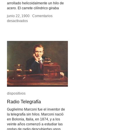
arrollado helicoidalmente un hilo de
acero. El carrete cilíndrico giraba
junio 22, 1900
junio 22, 1900
/
/
Comentarios
Comentarios
en
en
desactivados
desactivados
Telegráfono
Telegráfono
dispositivos
dispositivos
Radio Telegrafía
Radio Telegrafía
Guglielmo Marconi fue el inventor de
la telegrafía sin hilos. Marconi nació
en Bolonia, Italia, en 1874, y a los
veinte años comenzó a estudiar las
ondas de radio descubiertas unos