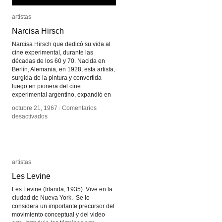
artistas
artistas
Narcisa Hirsch
Narcisa Hirsch
Narcisa Hirsch que dedicó su vida al
cine experimental, durante las
décadas de los 60 y 70. Nacida en
Berlín, Alemania, en 1928, esta artista,
surgida de la pintura y convertida
luego en pionera del cine
experimental argentino, expandió en
octubre 21, 1967
octubre 21, 1967
/
/
Comentarios
Comentarios
en
en
desactivados
desactivados
Narcisa
Narcisa
Hirsch
Hirsch
artistas
artistas
Les Levine
Les Levine
Les Levine (Irlanda, 1935). Vive en la
ciudad de Nueva York. Se lo
considera un importante precursor del
movimiento conceptual y del video