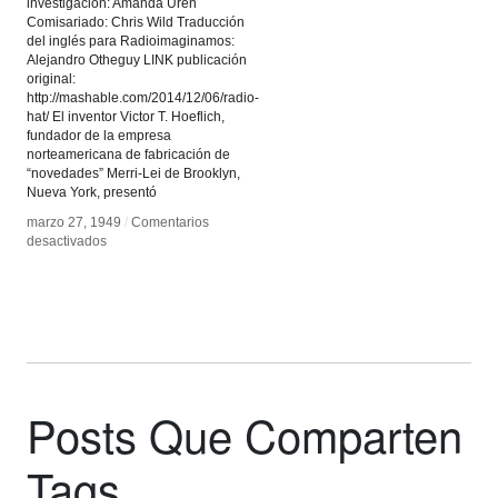
investigación: Amanda Uren
Comisariado: Chris Wild Traducción
del inglés para Radioimaginamos:
Alejandro Otheguy LINK publicación
original:
http://mashable.com/2014/12/06/radio-
hat/ El inventor Victor T. Hoeflich,
fundador de la empresa
norteamericana de fabricación de
“novedades” Merri-Lei de Brooklyn,
Nueva York, presentó
marzo 27, 1949
marzo 27, 1949
/
/
Comentarios
Comentarios
en
en
desactivados
desactivados
Radio-
Radio-
Sombrero
Sombrero
Posts Que Comparten
Tags