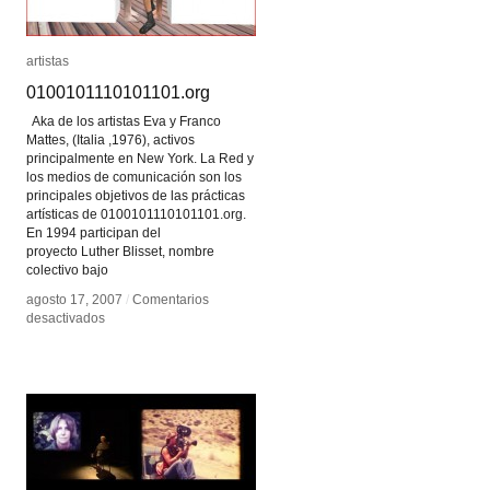
artistas
artistas
0100101110101101.org
0100101110101101.org
Aka de los artistas Eva y Franco
Mattes, (Italia ,1976), activos
principalmente en New York. La Red y
los medios de comunicación son los
principales objetivos de las prácticas
artísticas de 0100101110101101.org.
En 1994 participan del
proyecto Luther Blisset, nombre
colectivo bajo
agosto 17, 2007
agosto 17, 2007
/
/
Comentarios
Comentarios
en
en
desactivados
desactivados
0100101110101101.org
0100101110101101.org