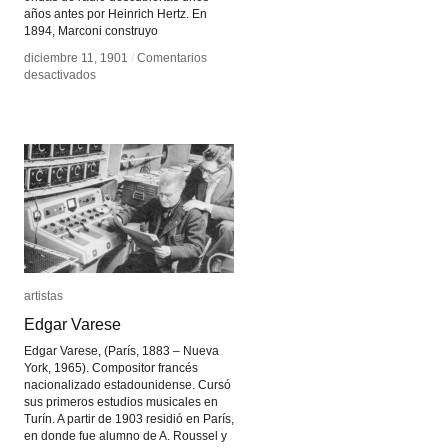
años antes por Heinrich Hertz. En
1894, Marconi construyo
diciembre 11, 1901
diciembre 11, 1901
/
/
Comentarios
Comentarios
en
en
desactivados
desactivados
Radio
Radio
Telegrafía
Telegrafía
artistas
artistas
Edgar Varese
Edgar Varese
Edgar Varese, (París, 1883 – Nueva
York, 1965). Compositor francés
nacionalizado estadounidense. Cursó
sus primeros estudios musicales en
Turín. A partir de 1903 residió en París,
en donde fue alumno de A. Roussel y