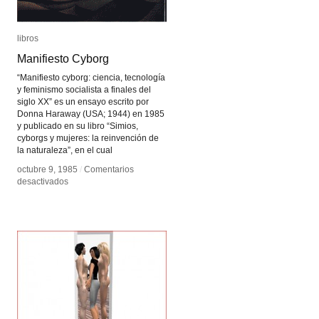
libros
libros
Manifiesto Cyborg
Manifiesto Cyborg
“Manifiesto cyborg: ciencia, tecnología
y feminismo socialista a finales del
siglo XX” es un ensayo escrito por
Donna Haraway (USA; 1944) en 1985
y publicado en su libro “Simios,
cyborgs y mujeres: la reinvención de
la naturaleza”, en el cual
octubre 9, 1985
octubre 9, 1985
/
/
Comentarios
Comentarios
en
en
desactivados
desactivados
Manifiesto
Manifiesto
Cyborg
Cyborg