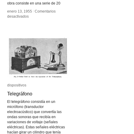
obra consiste en una serie de 20
enero 13, 1955
enero 13, 1955
/
/
Comentarios
Comentarios
en
en
desactivados
desactivados
Work
Work
(Bell)
(Bell)
de
de
Atsuko
Atsuko
Tanaka
Tanaka
dispositivos
dispositivos
Telegráfono
Telegráfono
El telegráfono consistía en un
micrófono (transductor
electroacústico) que convertía las
ondas sonoras que recibía en
variaciones de voltaje (señales
eléctricas). Estas señales eléctricas
hacían girar un cilindro que tenía