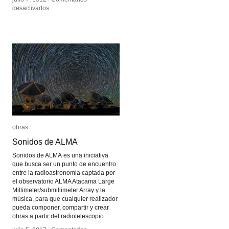
en
en
desactivados
desactivados
Electroencefalograma
Electroencefalograma
(EEG)
(EEG)
obras
obras
Sonidos de ALMA
Sonidos de ALMA
Sonidos de ALMA es una iniciativa
que busca ser un punto de encuentro
entre la radioastronomia captada por
el observatorio ALMA Atacama Large
Millimeter/submillimeter Array y la
música, para que cualquier realizador
pueda componer, compartir y crear
obras a partir del radiotelescopio