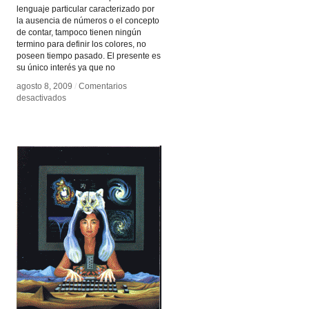
lenguaje particular caracterizado por
la ausencia de números o el concepto
de contar, tampoco tienen ningún
termino para definir los colores, no
poseen tiempo pasado. El presente es
su único interés ya que no
agosto 8, 2009
agosto 8, 2009
/
/
Comentarios
Comentarios
en
en
desactivados
desactivados
Tribu
Tribu
Pirahas
Pirahas