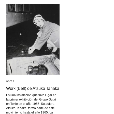
los
los
ruidos
ruidos
obras
obras
Work (Bell) de Atsuko Tanaka
Work (Bell) de Atsuko Tanaka
Es una instalación que tuvo lugar en
la primer exhibición del Grupo Gutai
en Tokio en el año 1955. Su autora,
Atsuko Tanaka, formó parte de este
movimiento hasta el año 1965. La