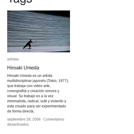
artistas
artistas
Hiroaki Umeda
Hiroaki Umeda
Hiroaki Umeda es un artista
multidisciplinar japonés (Tokio, 1977),
que trabaja con video arte,
coreografiía y creación sonora y
visual. Su trabajo es a la vez
minimalista, radical, sutil y violento y
esta creado para ser experimentado
de forma directa,
septiembre 28, 2006
septiembre 28, 2006
/
/
Comentarios
Comentarios
en
en
desactivados
desactivados
Hiroaki
Hiroaki