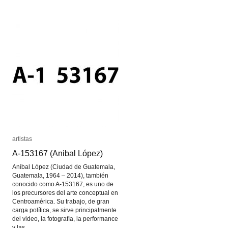
artistas
artistas
A-153167 (Anibal López)
A-153167 (Anibal López)
Aníbal López (Ciudad de Guatemala,
Guatemala, 1964 – 2014), también
conocido como A-153167, es uno de
los precursores del arte conceptual en
Centroamérica. Su trabajo, de gran
carga política, se sirve principalmente
del video, la fotografía, la performance
y las