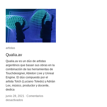
Umeda
Umeda
artistas
artistas
Qualia.av
Qualia.av
Qualia.av es un dúo de artistas
argentinos que basan sus obras en la
combinación de las herramientas de
Touchdesigner, Ableton Live y Unreal
Engine. El dúo compuesto por el
artista Tolch (Luciano Toledo) y Adrián
Lex, músico, productor y docente,
dedica
junio 28, 2021
junio 28, 2021
/
/
Comentarios
Comentarios
en
en
desactivados
desactivados
Qualia.av
Qualia.av