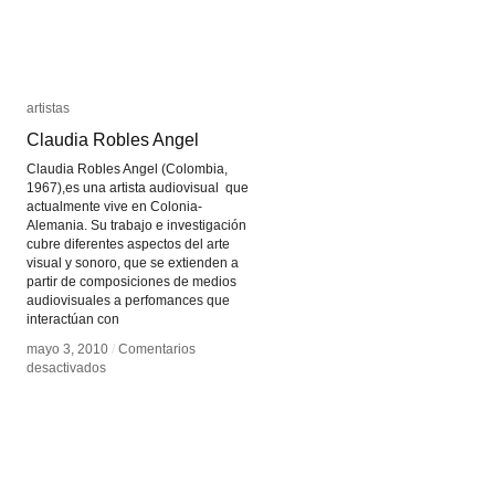
artistas
artistas
Claudia Robles Angel
Claudia Robles Angel
Claudia Robles Angel (Colombia,
1967),es una artista audiovisual que
actualmente vive en Colonia-
Alemania. Su trabajo e investigación
cubre diferentes aspectos del arte
visual y sonoro, que se extienden a
partir de composiciones de medios
audiovisuales a perfomances que
interactúan con
mayo 3, 2010
mayo 3, 2010
/
/
Comentarios
Comentarios
en
en
desactivados
desactivados
Claudia
Claudia
Robles
Robles
Angel
Angel