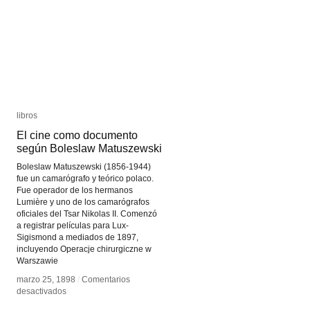
libros
libros
El cine como documento
El cine como documento
según Boleslaw Matuszewski
según Boleslaw Matuszewski
Boleslaw Matuszewski (1856-1944)
fue un camarógrafo y teórico polaco.
Fue operador de los hermanos
Lumière y uno de los camarógrafos
oficiales del Tsar Nikolas II. Comenzó
a registrar películas para Lux-
Sigismond a mediados de 1897,
incluyendo Operacje chirurgiczne w
Warszawie
marzo 25, 1898
marzo 25, 1898
/
/
Comentarios
Comentarios
en
en
desactivados
desactivados
El
El