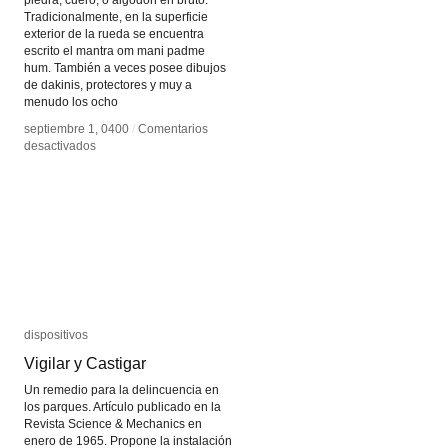
piedra, cuero, o algodón en bruto.
Tradicionalmente, en la superficie
exterior de la rueda se encuentra
escrito el mantra om mani padme
hum. También a veces posee dibujos
de dakinis, protectores y muy a
menudo los ocho
septiembre 1, 0400
septiembre 1, 0400
/
/
Comentarios
Comentarios
en
en
desactivados
desactivados
Rueda
Rueda
de
de
plegaria
plegaria
dispositivos
dispositivos
Vigilar y Castigar
Vigilar y Castigar
Un remedio para la delincuencia en
los parques. Artículo publicado en la
Revista Science & Mechanics en
enero de 1965. Propone la instalación