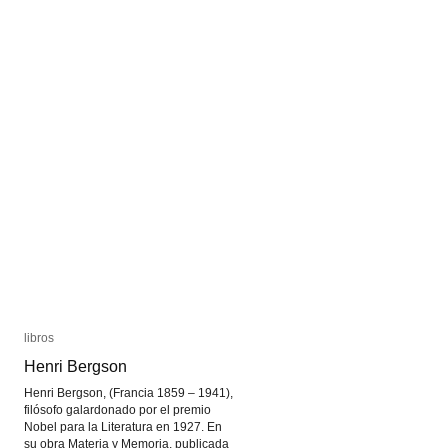
libros
libros
Henri Bergson
Henri Bergson
Henri Bergson, (Francia 1859 – 1941),
filósofo galardonado por el premio
Nobel para la Literatura en 1927. En
su obra Materia y Memoria, publicada