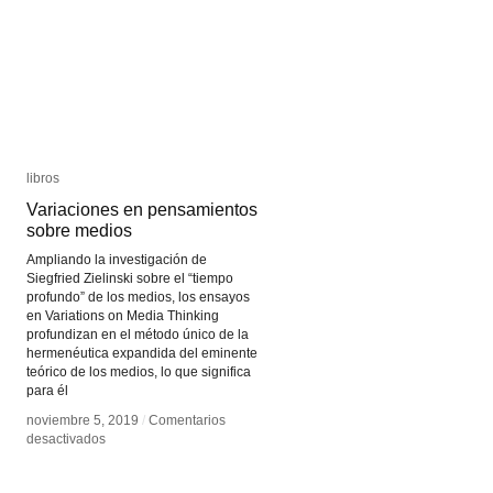
Moves
Moves
libros
libros
Variaciones en pensamientos
Variaciones en pensamientos
sobre medios
sobre medios
Ampliando la investigación de
Siegfried Zielinski sobre el “tiempo
profundo” de los medios, los ensayos
en Variations on Media Thinking
profundizan en el método único de la
hermenéutica expandida del eminente
teórico de los medios, lo que significa
para él
noviembre 5, 2019
noviembre 5, 2019
/
/
Comentarios
Comentarios
en
en
desactivados
desactivados
Variaciones
Variaciones
en
en