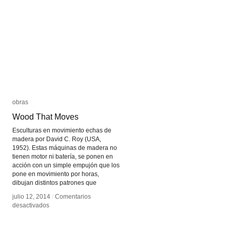
Hiper
Hiper
realidad
realidad
obras
obras
Wood That Moves
Wood That Moves
Esculturas en movimiento echas de
madera por David C. Roy (USA,
1952). Estas máquinas de madera no
tienen motor ni batería, se ponen en
acción con un simple empujón que los
pone en movimiento por horas,
dibujan distintos patrones que
julio 12, 2014
julio 12, 2014
/
/
Comentarios
Comentarios
en
en
desactivados
desactivados
Wood
Wood
That
That