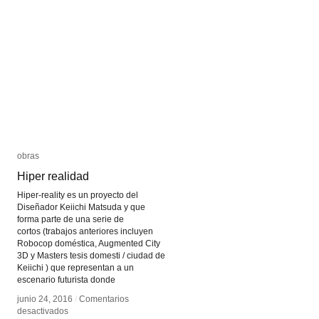
cine
cine
como
como
documento
documento
según
según
Boleslaw
Boleslaw
Matuszewski
Matuszewski
obras
obras
Hiper realidad
Hiper realidad
Hiper-reality es un proyecto del
Diseñador Keiichi Matsuda y que
forma parte de una serie de
cortos (trabajos anteriores incluyen
Robocop doméstica, Augmented City
3D y Masters tesis domesti / ciudad de
Keiichi ) que representan a un
escenario futurista donde
junio 24, 2016
junio 24, 2016
/
/
Comentarios
Comentarios
en
en
desactivados
desactivados