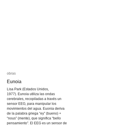
obras
obras
Eunoia
Eunoia
Lisa Park (Estados Unidos,
1977). Eunoia utiliza las ondas
cerebrales, recopiladas a través un
sensor EEG, para manipular los
movimientos del agua. Euonia deriva
de la palabra griega “ey” (bueno) +
“nous” (mente), que significa “bello
pensamiento”. El EEG es un sensor de