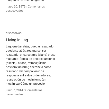
máquinas de encefalograma
mayo 10, 1979
mayo 10, 1979
/
/
Comentarios
Comentarios
en
en
desactivados
desactivados
Paulo
Paulo
Bruscky
Bruscky
dispositivos
dispositivos
Living in Lag
Living in Lag
Lag: quedar atrás, quedar rezagado,
quedarse atrás, rezagarse; ser
rezagado; encarcelarse (slang) preso,
maleante; época de encarcelamiento
(dilecto); atraso, retraso; último,
postrero; (inform.) diferencia como
resultado del tiempo lento de
respuesta entre dos ordenadores;
retardación de movimiento (en
mecánica) Cómo un proyecto
junio 7, 2014
junio 7, 2014
/
/
Comentarios
Comentarios
en
en
desactivados
desactivados
Living
Living
in
in
Lag
Lag