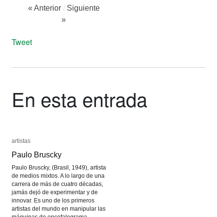
« Anterior
/
Siguiente
»
Tweet
En esta entrada
artistas
artistas
Paulo Bruscky
Paulo Bruscky
Paulo Bruscky, (Brasil, 1949), artista
de medios mixtos. A lo largo de una
carrera de más de cuatro décadas,
jamás dejó de experimentar y de
innovar. Es uno de los primeros
artistas del mundo en manipular las