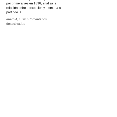
por primera vez en 1896, analiza la
relación entre percepción y memoria a
partir de la
enero 4, 1896
enero 4, 1896
/
/
Comentarios
Comentarios
en
en
desactivados
desactivados
Henri
Henri
Bergson
Bergson