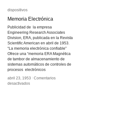
dispositivos
dispositivos
Memoria Electrónica
Memoria Electrónica
Publicidad de la empresa
Engineering Research Associates
Division, ERA, publicada en la Revista
Scientific American en abril de 1953.
“La memoria electrónica confiable”
Ofrece una “memoria ERA Magnética
de tambor de almacenamiento de
sistemas automáticos de controles de
procesos electrónicos
abril 23, 1953
abril 23, 1953
/
/
Comentarios
Comentarios
en
en
desactivados
desactivados
Memoria
Memoria
Electrónica
Electrónica