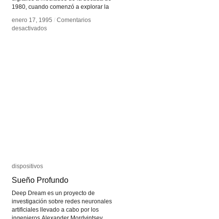
1980, cuando comenzó a explorar la
enero 17, 1995
enero 17, 1995
/
/
Comentarios
Comentarios
en
en
desactivados
desactivados
Char
Char
Davies
Davies
dispositivos
dispositivos
Sueño Profundo
Sueño Profundo
Deep Dream es un proyecto de
investigación sobre redes neuronales
artificiales llevado a cabo por los
ingenieros Alexander Mordvintsev,