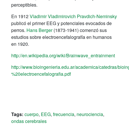
perceptibles.
En 1912
Vladimir Vladimirovich Pravdich-Neminsky
publicó el primer EEG y potenciales evocados de
perros.
Hans Berger
(1873-1941) comenzó sus
estudios sobre electroencefalografía en humanos
en 1920.
http://en.wikipedia.org/wiki/Brainwave_entrainment
http://www.bioingenieria.edu.ar/academica/catedras/bio
%20electroencefalografia.pdf
Tags:
cuerpo
,
EEG
,
frecuencia
,
neurociencia
,
ondas cerebrales