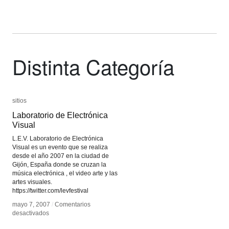
Distinta Categoría
sitios
sitios
Laboratorio de Electrónica
Laboratorio de Electrónica
Visual
Visual
L.E.V. Laboratorio de Electrónica
Visual es un evento que se realiza
desde el año 2007 en la ciudad de
Gijón, España donde se cruzan la
música electrónica , el video arte y las
artes visuales.
https://twitter.com/levfestival
mayo 7, 2007
mayo 7, 2007
/
/
Comentarios
Comentarios
en
en
desactivados
desactivados
Laboratorio
Laboratorio