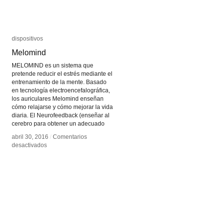
dispositivos
dispositivos
Melomind
Melomind
MELOMIND es un sistema que
pretende reducir el estrés mediante el
entrenamiento de la mente. Basado
en tecnología electroencefalográfica,
los auriculares Melomind enseñan
cómo relajarse y cómo mejorar la vida
diaria. El Neurofeedback (enseñar al
cerebro para obtener un adecuado
abril 30, 2016
abril 30, 2016
/
/
Comentarios
Comentarios
en
en
desactivados
desactivados
Melomind
Melomind