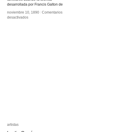
desarrollada por Francis Galton de
noviembre 10, 1890
noviembre 10, 1890
/
/
Comentarios
Comentarios
en
en
desactivados
desactivados
Arthur
Arthur
Batut
Batut
artistas
artistas