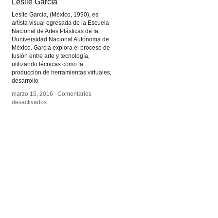
Leslie García
Leslie García
Leslie García, (México, 1990), es
artista visual egresada de la Escuela
Nacional de Artes Plásticas de la
Uuniversidad Nacional Autónoma de
México. García explora el proceso de
fusión entre arte y tecnología,
utilizando técnicas como la
producción de herramientas virtuales,
desarrollo
marzo 15, 2016
marzo 15, 2016
/
/
Comentarios
Comentarios
en
en
desactivados
desactivados
Leslie
Leslie
García
García