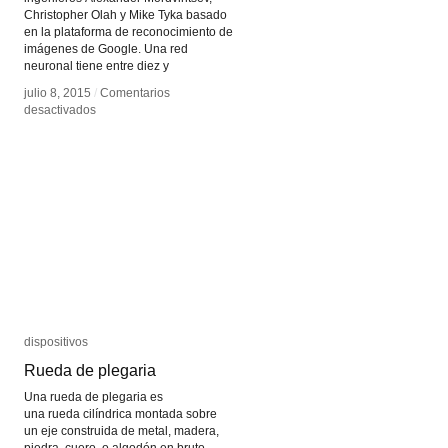
Christopher Olah y Mike Tyka basado
en la plataforma de reconocimiento de
imágenes de Google. Una red
neuronal tiene entre diez y
julio 8, 2015
julio 8, 2015
/
/
Comentarios
Comentarios
en
en
desactivados
desactivados
Sueño
Sueño
Profundo
Profundo
dispositivos
dispositivos
Rueda de plegaria
Rueda de plegaria
Una rueda de plegaria es
una rueda cilíndrica montada sobre
un eje construida de metal, madera,