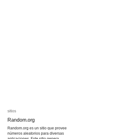
pensamientos
pensamientos
sobre
sobre
medios
medios
sitios
sitios
Random.org
Random.org
Random.org es un sitio que provee
números aleatorios para diversas
aplicaciones. Este sitio genera