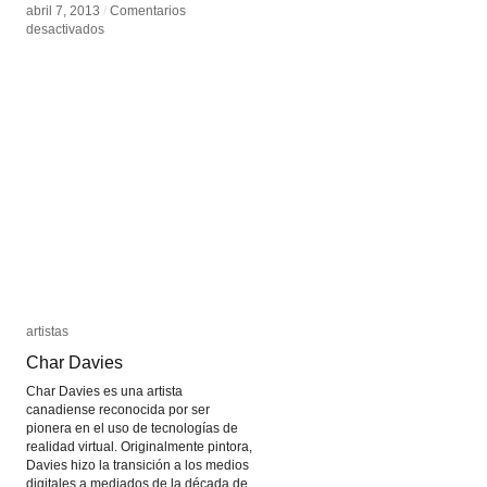
abril 7, 2013
abril 7, 2013
/
/
Comentarios
Comentarios
en
en
desactivados
desactivados
Eunoia
Eunoia
artistas
artistas
Char Davies
Char Davies
Char Davies es una artista
canadiense reconocida por ser
pionera en el uso de tecnologías de
realidad virtual. Originalmente pintora,
Davies hizo la transición a los medios
digitales a mediados de la década de