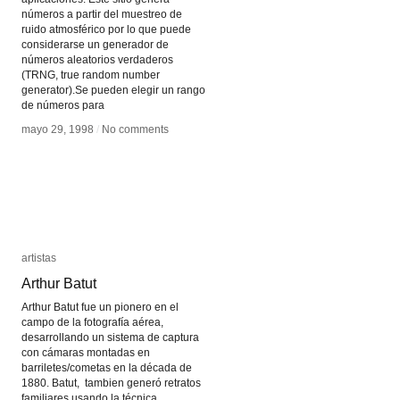
números a partir del muestreo de
ruido atmosférico por lo que puede
considerarse un generador de
números aleatorios verdaderos
(TRNG, true random number
generator).Se pueden elegir un rango
de números para
mayo 29, 1998
mayo 29, 1998
/
/
No comments
No comments
artistas
artistas
Arthur Batut
Arthur Batut
Arthur Batut fue un pionero en el
campo de la fotografía aérea,
desarrollando un sistema de captura
con cámaras montadas en
barriletes/cometas en la década de
1880. Batut, tambien generó retratos
familiares usando la técnica