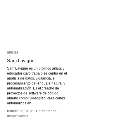
de
de
Electrónica
Electrónica
Visual
Visual
artistas
artistas
Sam Lavigne
Sam Lavigne
Sam Lavigne es un prolífico artista y
educador cuyo trabajo se centra en el
análisis de datos, vigilancia, el
procesamiento de lenguaje natural y
automatización. Es el creador de
proyectos de software de código
abierto como: videogrep: crea cortes
automáticos en
febrero 26, 2018
febrero 26, 2018
/
/
Comentarios
Comentarios
en
en
desactivados
desactivados
Sam
Sam
Lavigne
Lavigne