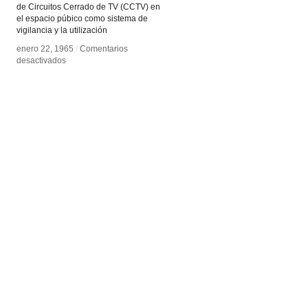
de Circuitos Cerrado de TV (CCTV) en
el espacio púbico como sistema de
vigilancia y la utilización
enero 22, 1965
enero 22, 1965
/
/
Comentarios
Comentarios
en
en
desactivados
desactivados
Vigilar
Vigilar
y
y
Castigar
Castigar