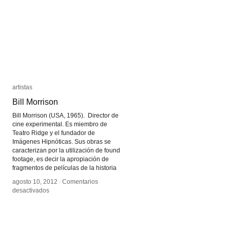
artistas
artistas
Bill Morrison
Bill Morrison
Bill Morrison (USA, 1965). Director de
cine experimental. Es miembro de
Teatro Ridge y el fundador de
Imágenes Hipnóticas. Sus obras se
caracterizan por la utilización de found
footage, es decir la apropiación de
fragmentos de películas de la historia
agosto 10, 2012
agosto 10, 2012
/
/
Comentarios
Comentarios
en
en
desactivados
desactivados
Bill
Bill
Morrison
Morrison