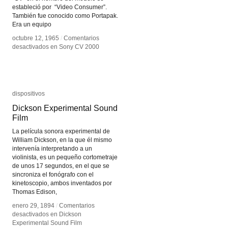
estableció por “Video Consumer”.
También fue conocido como Portapak.
Era un equipo
octubre 12, 1965
octubre 12, 1965
/
/
Comentarios
Comentarios
desactivados
desactivados
en Sony CV 2000
en Sony CV 2000
dispositivos
dispositivos
Dickson Experimental Sound
Dickson Experimental Sound
Film
Film
La película sonora experimental de
William Dickson, en la que él mismo
intervenía interpretando a un
violinista, es un pequeño cortometraje
de unos 17 segundos, en el que se
sincroniza el fonógrafo con el
kinetoscopio, ambos inventados por
Thomas Edison,
enero 29, 1894
enero 29, 1894
/
/
Comentarios
Comentarios
desactivados
desactivados
en Dickson
en Dickson
Experimental Sound Film
Experimental Sound Film