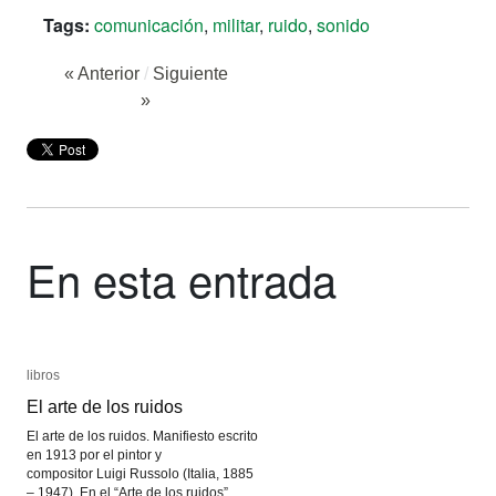
Tags:
comunicación
,
militar
,
ruido
,
sonido
« Anterior
/
Siguiente
»
En esta entrada
libros
libros
El arte de los ruidos
El arte de los ruidos
El arte de los ruidos. Manifiesto escrito
en 1913 por el pintor y
compositor Luigi Russolo (Italia, 1885
– 1947). En el “Arte de los ruidos”