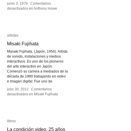
junio 3, 1979
junio 3, 1979
/
/
Comentarios
Comentarios
desactivados
desactivados
en Anthony Howe
en Anthony Howe
artistas
artistas
Misaki Fujihata
Misaki Fujihata
Masaki Fujihata, (Japón, 1956). Artista
de sonido, instalaciones y medios
interactivos. Es uno de los pioneros
del arte interactivo en Japón.
Comenzó su carrera a mediados de la
década de 1980 trabajando en video
e imagen digital. Fue uno de
julio 30, 2012
julio 30, 2012
/
/
Comentarios
Comentarios
desactivados
desactivados
en Misaki Fujihata
en Misaki Fujihata
libros
libros
La condición video, 25 años
La condición video, 25 años