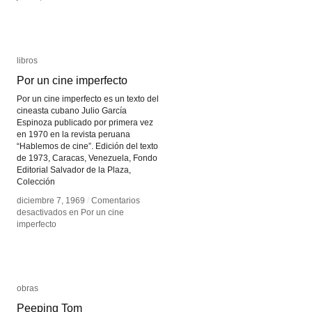
libros
libros
Por un cine imperfecto
Por un cine imperfecto
Por un cine imperfecto es un texto del
cineasta cubano Julio García
Espinoza publicado por primera vez
en 1970 en la revista peruana
“Hablemos de cine”. Edición del texto
de 1973, Caracas, Venezuela, Fondo
Editorial Salvador de la Plaza,
Colección
diciembre 7, 1969
diciembre 7, 1969
/
/
Comentarios
Comentarios
desactivados
desactivados
en Por un cine
en Por un cine
imperfecto
imperfecto
obras
obras
Peeping Tom
Peeping Tom