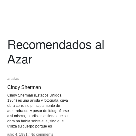
Recomendados al
Azar
artistas
artistas
Cindy Sherman
Cindy Sherman
Cindy Sherman (Estados Unidos,
1964) es una artista y fotógrafa, cuya
obra consiste principalmente de
autorretratos. A pesar de fotografiarse
a sí misma, la artista sostiene que su
obra no habla sobre ella, sino que
utiliza su cuerpo porque es
julio 4, 1981
julio 4, 1981
/
/
No comments
No comments