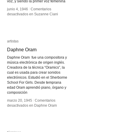
voz, y siendo la primer voz femenina
junio 4, 1946
junio 4, 1946
/
/
Comentarios
Comentarios
desactivados
desactivados
en Suzanne Ciani
en Suzanne Ciani
artistas
artistas
Daphne Oram
Daphne Oram
Daphne Oram fue una compositora y
música electrónica de origen inglés.
Creadora de la técnica “Oramics”, la
cual es usada para crear sonidos
electrónicos. Estudió en el Sherborne
School For Girls. Desde temprana
edad Oram aprendió piano, órgano y
composición
marzo 20, 1945
marzo 20, 1945
/
/
Comentarios
Comentarios
desactivados
desactivados
en Daphne Oram
en Daphne Oram