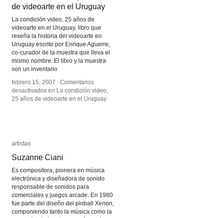
de videoarte en el Uruguay
de videoarte en el Uruguay
La condición video, 25 años de
videoarte en el Uruguay, libro que
reseña la historia del videoarte en
Uruguay escrito por Enrique Aguerre,
co-curador de la muestra que lleva el
mismo nombre. El libro y la muestra
son un inventario
febrero 15, 2007
febrero 15, 2007
/
/
Comentarios
Comentarios
desactivados
desactivados
en La condición video,
en La condición video,
25 años de videoarte en el Uruguay
25 años de videoarte en el Uruguay
artistas
artistas
Suzanne Ciani
Suzanne Ciani
Es compositora, pionera en música
electrónica y diseñadora de sonido
responsable de sonidos para
comerciales y juegos arcade. En 1980
fue parte del diseño del pinball Xenon,
componiendo tanto la música como la