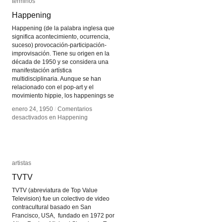
términos
términos
Happening
Happening
Happening (de la palabra inglesa que
significa acontecimiento, ocurrencia,
suceso) provocación-participación-
improvisación. Tiene su origen en la
década de 1950 y se considera una
manifestación artística
multidisciplinaria. Aunque se han
relacionado con el pop-art y el
movimiento hippie, los happenings se
enero 24, 1950
enero 24, 1950
/
/
Comentarios
Comentarios
desactivados
desactivados
en Happening
en Happening
artistas
artistas
TVTV
TVTV
TVTV (abreviatura de Top Value
Television) fue un colectivo de video
contracultural basado en San
Francisco, USA, fundado en 1972 por