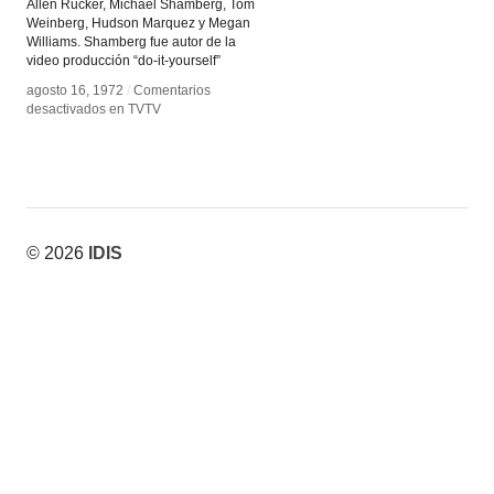
Allen Rucker, Michael Shamberg, Tom
Weinberg, Hudson Marquez y Megan
Williams. Shamberg fue autor de la
video producción “do-it-yourself”
agosto 16, 1972
agosto 16, 1972
/
/
Comentarios
Comentarios
desactivados
desactivados
en TVTV
en TVTV
© 2026
IDIS