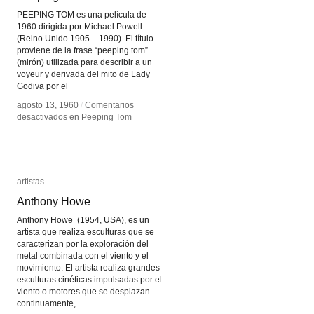
PEEPING TOM es una película de
1960 dirigida por Michael Powell
(Reino Unido 1905 – 1990). El título
proviene de la frase “peeping tom”
(mirón) utilizada para describir a un
voyeur y derivada del mito de Lady
Godiva por el
agosto 13, 1960
agosto 13, 1960
/
/
Comentarios
Comentarios
desactivados
desactivados
en Peeping Tom
en Peeping Tom
artistas
artistas
Anthony Howe
Anthony Howe
Anthony Howe (1954, USA), es un
artista que realiza esculturas que se
caracterizan por la exploración del
metal combinada con el viento y el
movimiento. El artista realiza grandes
esculturas cinéticas impulsadas por el
viento o motores que se desplazan
continuamente,