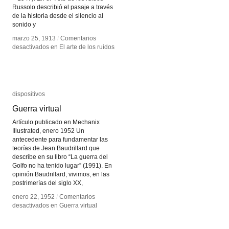
Russolo describió el pasaje a través
de la historia desde el silencio al
sonido y
marzo 25, 1913
marzo 25, 1913
/
/
Comentarios
Comentarios
desactivados
desactivados
en El arte de los ruidos
en El arte de los ruidos
dispositivos
dispositivos
Guerra virtual
Guerra virtual
Artículo publicado en Mechanix
Illustrated, enero 1952 Un
antecedente para fundamentar las
teorías de Jean Baudrillard que
describe en su libro “La guerra del
Golfo no ha tenido lugar” (1991). En
opinión Baudrillard, vivimos, en las
postrimerías del siglo XX,
enero 22, 1952
enero 22, 1952
/
/
Comentarios
Comentarios
desactivados
desactivados
en Guerra virtual
en Guerra virtual