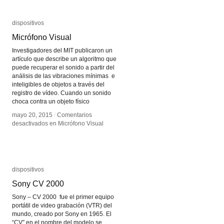
dispositivos
dispositivos
Micrófono Visual
Micrófono Visual
Investigadores del MIT publicaron un
artículo que describe un algoritmo que
puede recuperar el sonido a partir del
análisis de las vibraciones mínimas e
inteligibles de objetos a través del
registro de vídeo. Cuando un sonido
choca contra un objeto físico
mayo 20, 2015
mayo 20, 2015
/
/
Comentarios
Comentarios
desactivados
desactivados
en Micrófono Visual
en Micrófono Visual
dispositivos
dispositivos
Sony CV 2000
Sony CV 2000
Sony – CV 2000 fue el primer equipo
portátil de video grabación (VTR) del
mundo, creado por Sony en 1965. El
“CV” en el nombre del modelo se