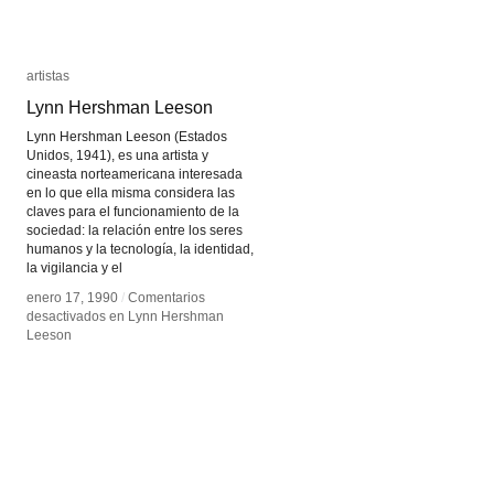
artistas
artistas
Lynn Hershman Leeson
Lynn Hershman Leeson
Lynn Hershman Leeson (Estados
Unidos, 1941), es una artista y
cineasta norteamericana interesada
en lo que ella misma considera las
claves para el funcionamiento de la
sociedad: la relación entre los seres
humanos y la tecnología, la identidad,
la vigilancia y el
enero 17, 1990
enero 17, 1990
/
/
Comentarios
Comentarios
desactivados
desactivados
en Lynn Hershman
en Lynn Hershman
Leeson
Leeson