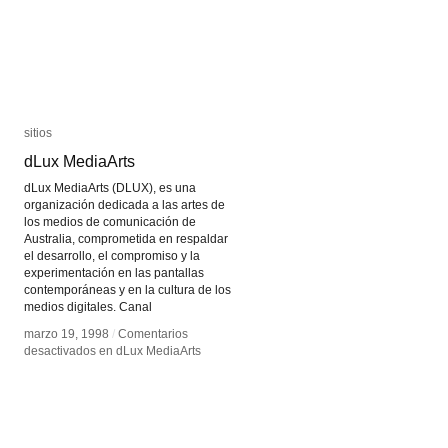
sitios
sitios
dLux MediaArts
dLux MediaArts
dLux MediaArts (DLUX), es una
organización dedicada a las artes de
los medios de comunicación de
Australia, comprometida en respaldar
el desarrollo, el compromiso y la
experimentación en las pantallas
contemporáneas y en la cultura de los
medios digitales. Canal
marzo 19, 1998
marzo 19, 1998
/
/
Comentarios
Comentarios
desactivados
desactivados
en dLux MediaArts
en dLux MediaArts