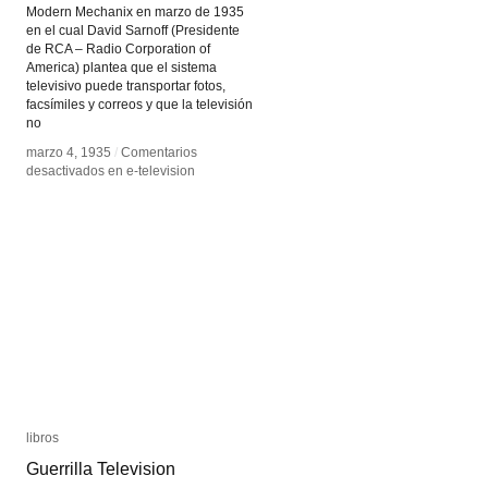
Modern Mechanix en marzo de 1935
en el cual David Sarnoff (Presidente
de RCA – Radio Corporation of
America) plantea que el sistema
televisivo puede transportar fotos,
facsímiles y correos y que la televisión
no
marzo 4, 1935
marzo 4, 1935
/
/
Comentarios
Comentarios
desactivados
desactivados
en e-television
en e-television
libros
libros
Guerrilla Television
Guerrilla Television