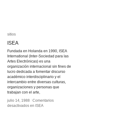
sitios
sitios
ISEA
ISEA
Fundada en Holanda en 1990, ISEA
International (Inter-Sociedad para las
Artes Electrónicas) es una
organización internacional sin fines de
lucro dedicada a fomentar discurso
académico interdisciplinario y el
intercambio entre diversas culturas,
organizaciones y personas que
trabajan con el arte,
julio 14, 1988
julio 14, 1988
/
/
Comentarios
Comentarios
desactivados
desactivados
en ISEA
en ISEA