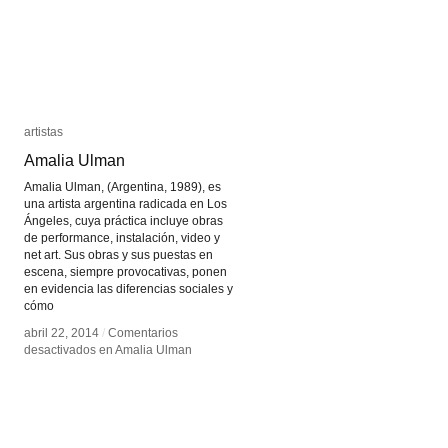
artistas
artistas
Amalia Ulman
Amalia Ulman
Amalia Ulman, (Argentina, 1989), es
una artista argentina radicada en Los
Ángeles, cuya práctica incluye obras
de performance, instalación, video y
net art. Sus obras y sus puestas en
escena, siempre provocativas, ponen
en evidencia las diferencias sociales y
cómo
abril 22, 2014
abril 22, 2014
/
/
Comentarios
Comentarios
desactivados
desactivados
en Amalia Ulman
en Amalia Ulman