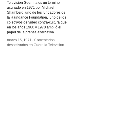
Televisión Guerrilla es un término
acuñado en 1971 por Michael
Shamberg, uno de los fundadores de
la Raindance Foundation, uno de los
colectivos de video contra-cultura que
en los años 1960 y 1970 amplió el
papel de la prensa alternativa
marzo 15, 1971
marzo 15, 1971
/
/
Comentarios
Comentarios
desactivados
desactivados
en Guerrilla Television
en Guerrilla Television