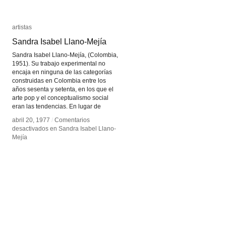
artistas
artistas
Sandra Isabel Llano-Mejía
Sandra Isabel Llano-Mejía
Sandra Isabel Llano-Mejía, (Colombia,
1951). Su trabajo experimental no
encaja en ninguna de las categorías
construidas en Colombia entre los
años sesenta y setenta, en los que el
arte pop y el conceptualismo social
eran las tendencias. En lugar de
abril 20, 1977
abril 20, 1977
/
/
Comentarios
Comentarios
desactivados
desactivados
en Sandra Isabel Llano-
en Sandra Isabel Llano-
Mejía
Mejía