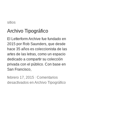
sitios
sitios
Archivo Tipográfico
Archivo Tipográfico
El Letterform Archive fue fundado en
2015 por Rob Saunders, que desde
hace 35 años es coleccionista de las
artes de las letras, como un espacio
dedicado a compartir su colección
privada con el público. Con base en
San Francisco,
febrero 17, 2015
febrero 17, 2015
/
/
Comentarios
Comentarios
desactivados
desactivados
en Archivo Tipográfico
en Archivo Tipográfico