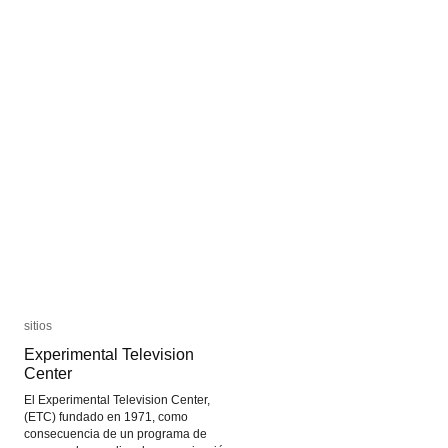
sitios
sitios
Experimental Television
Experimental Television
Center
Center
El Experimental Television Center,
(ETC) fundado en 1971, como
consecuencia de un programa de