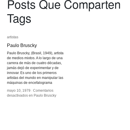
Posts Que Comparten
Tags
artistas
artistas
Paulo Bruscky
Paulo Bruscky
Paulo Bruscky, (Brasil, 1949), artista
de medios mixtos. A lo largo de una
carrera de más de cuatro décadas,
jamás dejó de experimentar y de
innovar. Es uno de los primeros
artistas del mundo en manipular las
máquinas de encefalograma
mayo 10, 1979
mayo 10, 1979
/
/
Comentarios
Comentarios
desactivados
desactivados
en Paulo Bruscky
en Paulo Bruscky