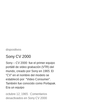
dispositivos
dispositivos
Sony CV 2000
Sony CV 2000
Sony – CV 2000 fue el primer equipo
portátil de video grabación (VTR) del
mundo, creado por Sony en 1965. El
“CV” en el nombre del modelo se
estableció por “Video Consumer”.
También fue conocido como Portapak.
Era un equipo
octubre 12, 1965
octubre 12, 1965
/
/
Comentarios
Comentarios
desactivados
desactivados
en Sony CV 2000
en Sony CV 2000