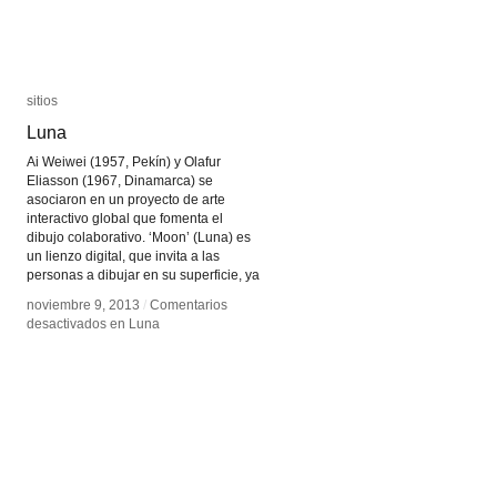
sitios
sitios
Luna
Luna
Ai Weiwei (1957, Pekín) y Olafur
Eliasson (1967, Dinamarca) se
asociaron en un proyecto de arte
interactivo global que fomenta el
dibujo colaborativo. ‘Moon’ (Luna) es
un lienzo digital, que invita a las
personas a dibujar en su superficie, ya
noviembre 9, 2013
noviembre 9, 2013
/
/
Comentarios
Comentarios
desactivados
desactivados
en Luna
en Luna