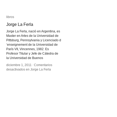
libros
libros
Jorge La Ferla
Jorge La Ferla
Jorge La Ferla, nació en Argentina, es
Master en Artes de la Universidad de
Pittsburg, Pennsylvania y Licenciado d
‘enseignement de la Universidad de
París VII, Vincennes, 1982. Es
Profesor Titular y Jefe de Cátedra de
la Universidad de Buenos
diciembre 1, 2011
diciembre 1, 2011
/
/
Comentarios
Comentarios
desactivados
desactivados
en Jorge La Ferla
en Jorge La Ferla