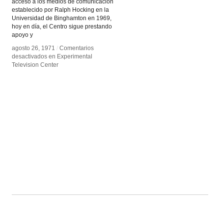
acceso a los medios de comunicación
establecido por Ralph Hocking en la
Universidad de Binghamton en 1969,
hoy en día, el Centro sigue prestando
apoyo y
agosto 26, 1971
agosto 26, 1971
/
/
Comentarios
Comentarios
desactivados
desactivados
en Experimental
en Experimental
Television Center
Television Center