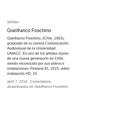
artistas
artistas
Gianfranco Foschino
Gianfranco Foschino
Gianfranco Foschino, (Chile, 1983),
graduado de la carrera Comunicación
Audiovisual de la Universidad
UNIACC. Es uno de los artistas claves
de una nueva generación en Chile,
siendo reconocido por sus videos e
instalaciones. Fireland #1, 2015, video
instalación HD, 10
abril 7, 2016
abril 7, 2016
/
/
Comentarios
Comentarios
desactivados
desactivados
en Gianfranco Foschino
en Gianfranco Foschino