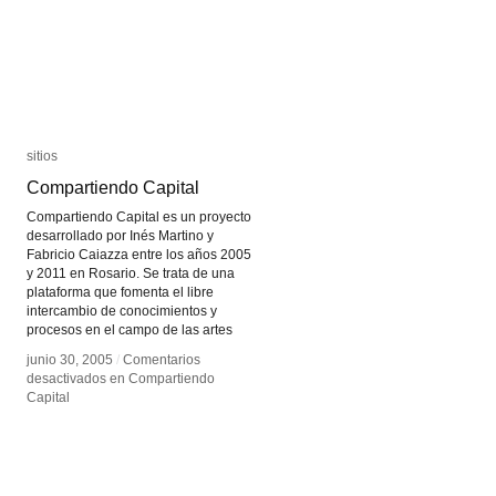
sitios
sitios
Compartiendo Capital
Compartiendo Capital
Compartiendo Capital es un proyecto
desarrollado por Inés Martino y
Fabricio Caiazza entre los años 2005
y 2011 en Rosario. Se trata de una
plataforma que fomenta el libre
intercambio de conocimientos y
procesos en el campo de las artes
junio 30, 2005
junio 30, 2005
/
/
Comentarios
Comentarios
desactivados
desactivados
en Compartiendo
en Compartiendo
Capital
Capital