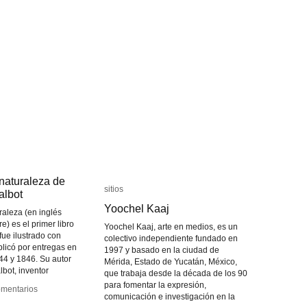
din
din
 naturaleza de
 naturaleza de
sitios
sitios
albot
albot
Yoochel Kaaj
Yoochel Kaaj
uraleza (en inglés
e) es el primer libro
Yoochel Kaaj, arte en medios, es un
 fue ilustrado con
colectivo independiente fundado en
blicó por entregas en
1997 y basado en la ciudad de
44 y 1846. Su autor
Mérida, Estado de Yucatán, México,
lbot, inventor
que trabaja desde la década de los 90
para fomentar la expresión,
mentarios
mentarios
comunicación e investigación en la