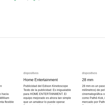
dispositivos
dispositivos
dispositivos
dispositivos
Home Entertainment
Home Entertainment
28 mm
28 mm
en
Publicidad del Edison Kinetoscope
28 mm es un paso
Texto de la publicidad: Es inigualable
milímetros) de pel
o hacia
para HOME ENTERTAINMENT. El
cinematográfica 
William
equipo mejorado es ahora tan simple
como Pathé-Kok, i
ta flexible
que un amateur lo puede operar.
mercado por Path