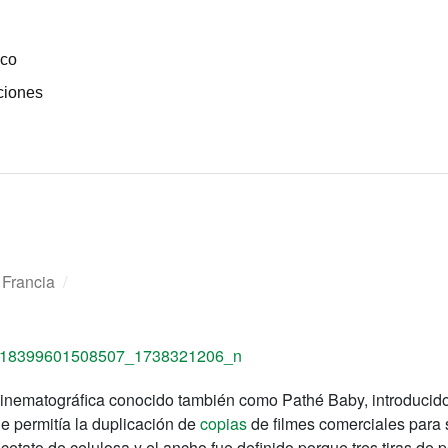
ico
ciones
Francia
/
cinematográfica conocido también como Pathé Baby, introducid
e permitía la duplicación de
copias
de filmes comerciales para
acetato de celulosa y el ancho fue definido porque tres tiras de 