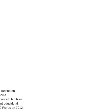
 (ancho en
ícula
conocido también
ntroducido al
é Freres en 1912.