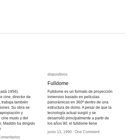
dispositivos
dispositivos
Fulldome
Fulldome
adá 1956).
Fulldome es un formato de proyección
e cine, director de
inmersivo basado en películas
, trabaja también
panorámicas en 360º dentro de una
ciones. Su obra se
estructura de domo. A pesar de que la
 apropiación y
tecnología actual surgió y se
l cine mudo y del
desarrolló principalmente a partir de
o. Maddin ha dirigido
los años 90, el fulldome tiene
y
junio 13, 1990
junio 13, 1990
/
/
One Comment
One Comment
Comentarios
Comentarios