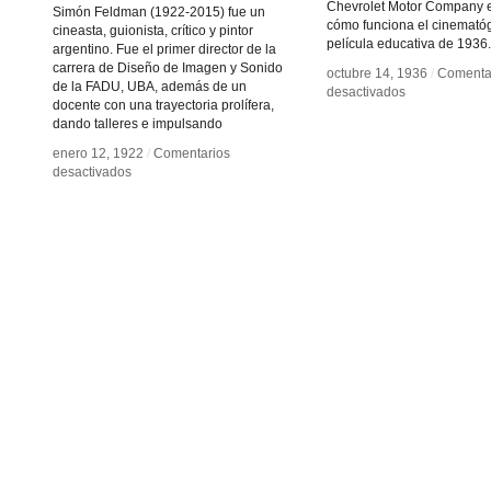
Chevrolet Motor Company e
Simón Feldman (1922-2015) fue un
cómo funciona el cinematóg
cineasta, guionista, crítico y pintor
película educativa de 1936.
argentino. Fue el primer director de la
carrera de Diseño de Imagen y Sonido
octubre 14, 1936
octubre 14, 1936
/
/
Comenta
Comenta
de la FADU, UBA, además de un
en
en
desactivados
desactivados
docente con una trayectoria prolífera,
Chevrolet
Chevrolet
dando talleres e impulsando
te
te
explica
explica
enero 12, 1922
enero 12, 1922
/
/
Comentarios
Comentarios
la
la
en
en
desactivados
desactivados
“persistencia
“persistencia
Simón
Simón
de
de
Feldman
Feldman
la
la
visión”
visión”