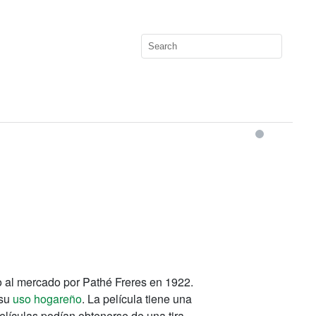
o al mercado por Pathé Freres en 1922.
 su
uso hogareño
. La película tiene una
películas podían obtenerse de una tira