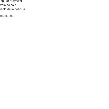
popular proyector
vela no sólo
ento de la película
mentarios
mentarios