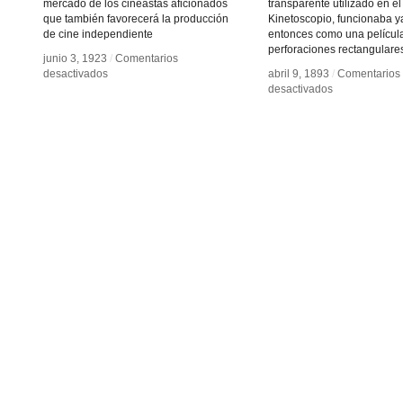
mercado de los cineastas aficionados
transparente utilizado en el
que también favorecerá la producción
Kinetoscopio, funcionaba 
de cine independiente
entonces como una películ
perforaciones rectangulare
junio 3, 1923
junio 3, 1923
/
/
Comentarios
Comentarios
en
en
desactivados
desactivados
abril 9, 1893
abril 9, 1893
/
/
Comentarios
Comentarios
16
16
en
en
desactivados
desactivados
mm
mm
35
35
mm
mm