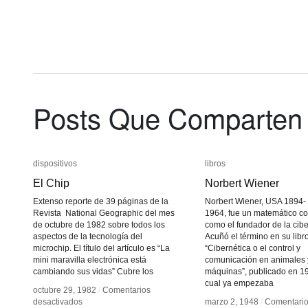
Posts Que Comparten
dispositivos
dispositivos
libros
libros
El Chip
El Chip
Norbert Wiener
Norbert Wiener
Extenso reporte de 39 páginas de la
Norbert Wiener, USA 1894-
Revista National Geographic del mes
1964, fue un matemático c
de octubre de 1982 sobre todos los
como el fundador de la cibe
aspectos de la tecnología del
Acuñó el término en su libr
microchip. El título del artículo es “La
“Cibernética o el control y
mini maravilla electrónica está
comunicación en animales 
cambiando sus vidas” Cubre los
máquinas”, publicado en 19
cual ya empezaba
octubre 29, 1982
octubre 29, 1982
/
/
Comentarios
Comentarios
en
en
desactivados
desactivados
marzo 2, 1948
marzo 2, 1948
/
/
Comentari
Comentari