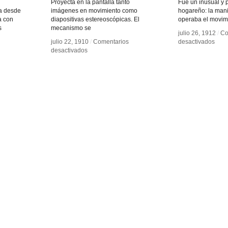
Proyecta en la pantalla tanto
Fue un inusual y 
ya desde
imágenes en movimiento como
hogareño: la mani
a con
diapositivas estereoscópicas. El
operaba el movimi
s
mecanismo se
julio 26, 1912
julio 26, 1912
/
/
Co
Co
en
en
julio 22, 1910
julio 22, 1910
/
/
Comentarios
Comentarios
desactivados
desactivados
en
en
28
28
desactivados
desactivados
Home
Home
mm
mm
Entertainment
Entertainment