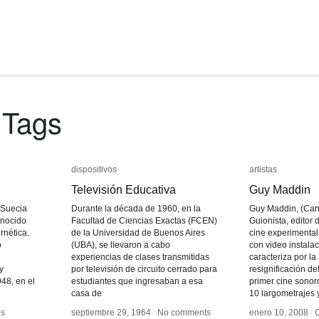
 Tags
dispositivos
dispositivos
artistas
artistas
Televisión Educativa
Televisión Educativa
Guy Maddin
Guy Maddin
 Suecia
Durante la década de 1960, en la
Guy Maddin, (Can
onocido
Facultad de Ciencias Exactas (FCEN)
Guionista, editor d
rnética.
de la Universidad de Buenos Aires
cine experimental
o
(UBA), se llevaron a cabo
con video instala
experiencias de clases transmitidas
caracteriza por la
y
por televisión de circuito cerrado para
resignificación de
48, en el
estudiantes que ingresaban a esa
primer cine sonor
casa de
10 largometrajes 
os
os
septiembre 29, 1964
septiembre 29, 1964
/
/
No comments
No comments
enero 10, 2008
enero 10, 2008
/
/