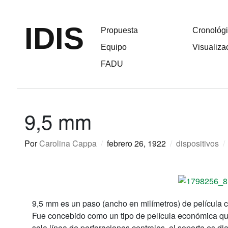
IDIS
Propuesta
Cronológ
Equipo
Visualiza
FADU
9,5 mm
Por
Carolina Cappa
/
febrero 26, 1922
/
dispositivos
/
9,5 mm es un paso (ancho en milímetros) de película 
Fue concebido como un tipo de película económica qu
sola línea de perforaciones centrales, el soporte es di