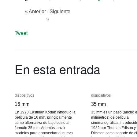
« Anterior
/
Siguiente
»
Tweet
En esta entrada
dispositivos
dispositivos
dispositivos
dispositivos
16 mm
16 mm
35 mm
35 mm
En 1923 Eastman Kodak introdujo la
35 mm es un paso (ancho 
película de 16 mm, principalmente
milímetros) de película
como alternativa de bajo costo al
cinematográfica. Introducid
formato 35 mm. Además lanzó
1982 por Thomas Edison y 
modelos para aprovechar el nuevo
Dickson como soporte de cin