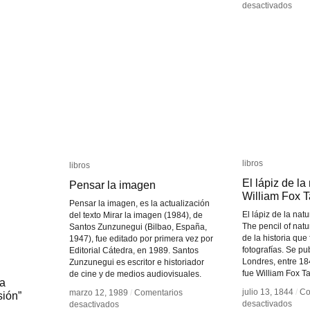
en
en
desactivados
desactivados
Guy
Guy
Mad
Mad
libros
libros
libros
libros
El lápiz de la
El lápiz de la
Pensar la imagen
Pensar la imagen
William Fox T
William Fox T
Pensar la imagen, es la actualización
El lápiz de la nat
del texto Mirar la imagen (1984), de
The pencil of natur
Santos Zunzunegui (Bilbao, España,
de la historia que
1947), fue editado por primera vez por
fotografías. Se pu
Editorial Cátedra, en 1989. Santos
Londres, entre 18
Zunzunegui es escritor e historiador
fue William Fox Ta
de cine y de medios audiovisuales.
la
la
julio 13, 1844
julio 13, 1844
/
/
Co
Co
marzo 12, 1989
marzo 12, 1989
/
/
Comentarios
Comentarios
sión”
sión”
en
en
en
en
desactivados
desactivados
desactivados
desactivados