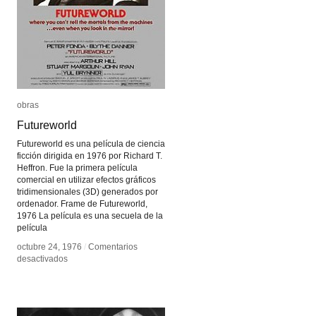
obras
obras
Futureworld
Futureworld
Futureworld es una película de ciencia
ficción dirigida en 1976 por Richard T.
Heffron. Fue la primera película
comercial en utilizar efectos gráficos
tridimensionales (3D) generados por
ordenador. Frame de Futureworld,
1976 La película es una secuela de la
película
octubre 24, 1976
octubre 24, 1976
/
/
Comentarios
Comentarios
en
en
desactivados
desactivados
Futureworld
Futureworld