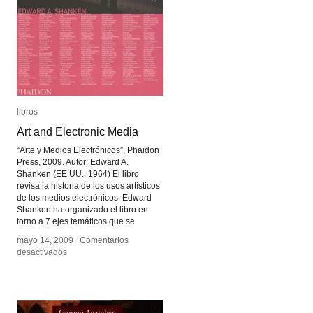
libros
libros
Art and Electronic Media
Art and Electronic Media
“Arte y Medios Electrónicos”, Phaidon
Press, 2009. Autor: Edward A.
Shanken (EE.UU., 1964) El libro
revisa la historia de los usos artísticos
de los medios electrónicos. Edward
Shanken ha organizado el libro en
torno a 7 ejes temáticos que se
mayo 14, 2009
mayo 14, 2009
/
/
Comentarios
Comentarios
en
en
desactivados
desactivados
Art
Art
and
and
Electronic
Electronic
Media
Media