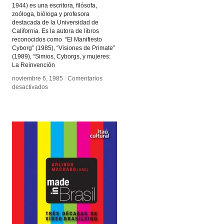
1944) es una escritora, filósofa,
zoóloga, bióloga y profesora
destacada de la Universidad de
California. Es la autora de libros
reconocidos como “El Manifiesto
Cyborg” (1985), “Visiones de Primate”
(1989), “Simios, Cyborgs, y mujeres:
La Reinvención
noviembre 6, 1985
noviembre 6, 1985
/
/
Comentarios
Comentarios
en
en
desactivados
desactivados
Donna
Donna
Haraway
Haraway