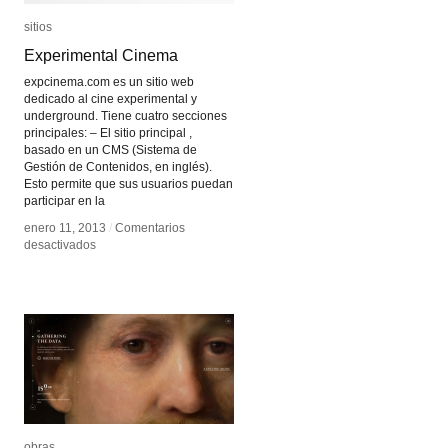
sitios
sitios
Experimental Cinema
Experimental Cinema
expcinema.com es un sitio web
dedicado al cine experimental y
underground. Tiene cuatro secciones
principales: – El sitio principal ,
basado en un CMS (Sistema de
Gestión de Contenidos, en inglés).
Esto permite que sus usuarios puedan
participar en la
enero 11, 2013
enero 11, 2013
/
/
Comentarios
Comentarios
en
en
desactivados
desactivados
Experimental
Experimental
Cinema
Cinema
obras
obras