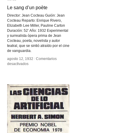
Le sang d’un poète
Le sang d’un poète
Director: Jean Cocteau Guión: Jean
Cocteau Reparto: Enrique Rivero,
Elizabeth Lee Miller, Pauline Carton
Duración: 52’ Año: 1932 Experimental
y surrealista ópera prima de Jean
Cocteau, poeta, novelista y autor
teatral, que se sintió atraído por el cine
de vanguardia.
agosto 12, 1932
agosto 12, 1932
/
/
Comentarios
Comentarios
en
en
desactivados
desactivados
Le
Le
sang
sang
d’un
d’un
poète
poète