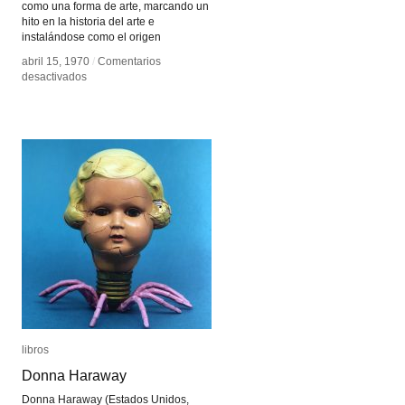
como una forma de arte, marcando un
hito en la historia del arte e
instalándose como el origen
abril 15, 1970
abril 15, 1970
/
/
Comentarios
Comentarios
en
en
desactivados
desactivados
Expanded
Expanded
Cinema
Cinema
libros
libros
Donna Haraway
Donna Haraway
Donna Haraway (Estados Unidos,