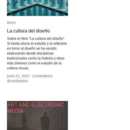
libros
libros
La cultura del diseño
La cultura del diseño
Sobre el libro “La cultura del diseño”
Si hasta ahora el estudio y la reflexión
en torno al diseño se ha venido
elaborando desde disciplinas
tradicionales como la historia y otras
más jóvenes como el estudio de la
cultura visual,
junio 21, 2015
junio 21, 2015
/
/
Comentarios
Comentarios
en
en
desactivados
desactivados
La
La
cultura
cultura
del
del
diseño
diseño