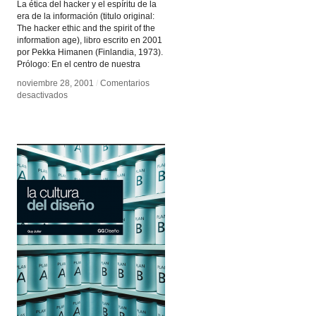
La ética del hacker y el espíritu de la
era de la información (titulo original:
The hacker ethic and the spirit of the
information age), libro escrito en 2001
por Pekka Himanen (Finlandia, 1973).
Prólogo: En el centro de nuestra
noviembre 28, 2001
noviembre 28, 2001
/
/
Comentarios
Comentarios
en
en
desactivados
desactivados
Ética
Ética
hacker
hacker