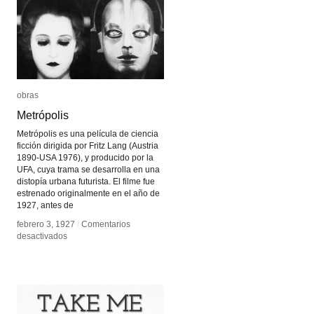
obras
obras
Metrópolis
Metrópolis
Metrópolis es una película de ciencia
ficción dirigida por Fritz Lang (Austria
1890-USA 1976), y producido por la
UFA, cuya trama se desarrolla en una
distopía urbana futurista. El filme fue
estrenado originalmente en el año de
1927, antes de
febrero 3, 1927
febrero 3, 1927
/
/
Comentarios
Comentarios
en
en
desactivados
desactivados
Metrópolis
Metrópolis