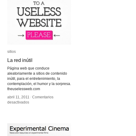
sitios
sitios
La red inútil
La red inútil
Página web que conduce
aleatoriamente a sitios de contenido
inútil, para el entretenimiento, la
contemplación, el humor y la sorpresa.
theuselessweb.com
abril 11, 2011
abril 11, 2011
/
/
Comentarios
Comentarios
en
en
desactivados
desactivados
La
La
red
red
inútil
inútil