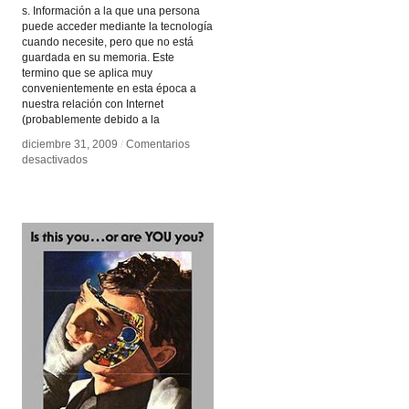
s. Información a la que una persona
puede acceder mediante la tecnología
cuando necesite, pero que no está
guardada en su memoria. Este
termino que se aplica muy
convenientemente en esta época a
nuestra relación con Internet
(probablemente debido a la
diciembre 31, 2009
diciembre 31, 2009
/
/
Comentarios
Comentarios
en
en
desactivados
desactivados
Conocimiento
Conocimiento
prostético
prostético