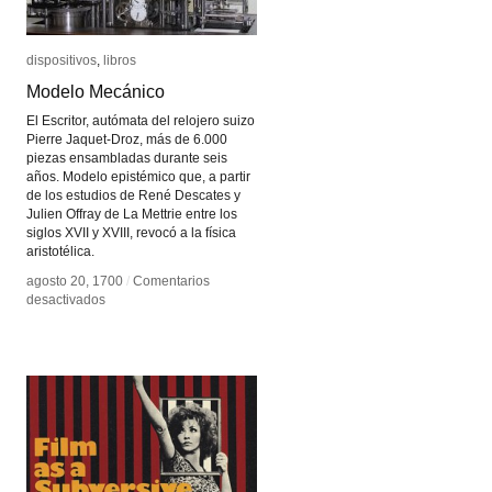
dispositivos
dispositivos
,
libros
libros
Modelo Mecánico
Modelo Mecánico
El Escritor, autómata del relojero suizo
Pierre Jaquet-Droz, más de 6.000
piezas ensambladas durante seis
años. Modelo epistémico que, a partir
de los estudios de René Descates y
Julien Offray de La Mettrie entre los
siglos XVII y XVIII, revocó a la física
aristotélica.
agosto 20, 1700
agosto 20, 1700
/
/
Comentarios
Comentarios
en
en
desactivados
desactivados
Modelo
Modelo
Mecánico
Mecánico