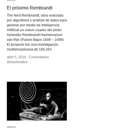
El próximo Rembrandt
El próximo Rembrandt
The Next Rembrandt, obra realizada
por algoritmos y análisis de datos para
generar por medio de Inteligencia
Artificial un nuevo cuadro del pintor
holandés Rembrandt Harmenszoon
van Rijn (Países Bajos 1609 – 1699).
El proyecto fue una investigación
multidisciplinaria de 168.263
abril 5, 2016
abril 5, 2016
/
/
Comentarios
Comentarios
en
en
desactivados
desactivados
El
El
próximo
próximo
Rembrandt
Rembrandt
obras
obras