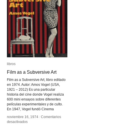
libros
libros
Film as a Subversive Art
Film as a Subversive Art
Film as a Subversive Art, libro editado
en 1974. Autor: Amos Vogel (USA,
1921 – 2012) Es una particular
historia del cine donde Vogel realiza
600 mini ensayos sobre diferentes
películas experimentales y de culto.
En 1947, Vogel fundó Cinema
noviembre 16, 1974
noviembre 16, 1974
/
/
Comentarios
Comentarios
en
en
desactivados
desactivados
Film
Film