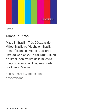
libros
libros
Made in Brasil
Made in Brasil
Made In Brasil – Três Décadas do
Vídeo Brasileiro (Hecho en Brasil,
Tres Décadas de Video Brasilero),
libro editado en 2007 por Itaú Cultural
de Brasil, con motivo de la muestra
que, con el mismo título, fue curada
por Arlindo Machado.
abril 9, 2007
abril 9, 2007
/
/
Comentarios
Comentarios
en
en
desactivados
desactivados
Made
Made
in
in
Brasil
Brasil