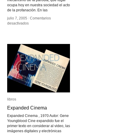
mecanismo de la parodia, qué lugar
ocupa hoy en nuestra sociedad el acto
de la profanación. En las
julio 7, 2005
julio 7, 2005
/
/
Comentarios
Comentarios
en
en
desactivados
desactivados
Profanaciones
Profanaciones
libros
libros
Expanded Cinema
Expanded Cinema
Expanded Cinema , 1970 Autor: Gene
Youngblood Cine expandido fue el
primer texto en considerar al video, las
imágenes digitales y electrónicas