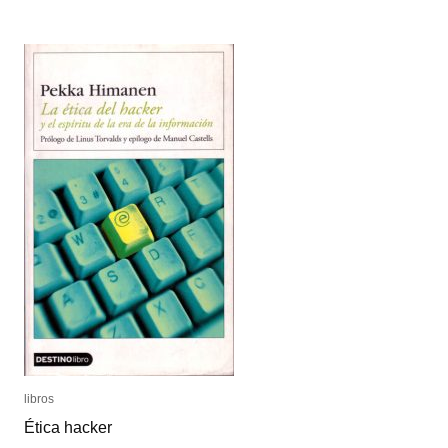
as
as
a
a
Subversive
Subversive
Art
Art
libros
libros
Ética hacker
Ética hacker