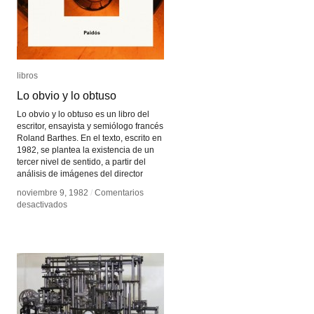
libros
libros
Lo obvio y lo obtuso
Lo obvio y lo obtuso
Lo obvio y lo obtuso es un libro del
escritor, ensayista y semiólogo francés
Roland Barthes. En el texto, escrito en
1982, se plantea la existencia de un
tercer nivel de sentido, a partir del
análisis de imágenes del director
noviembre 9, 1982
noviembre 9, 1982
/
/
Comentarios
Comentarios
en
en
desactivados
desactivados
Lo
Lo
obvio
obvio
y
y
lo
lo
obtuso
obtuso