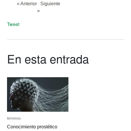
« Anterior
/
Siguiente
»
Tweet
En esta entrada
términos
términos
Conocimiento prostético
Conocimiento prostético