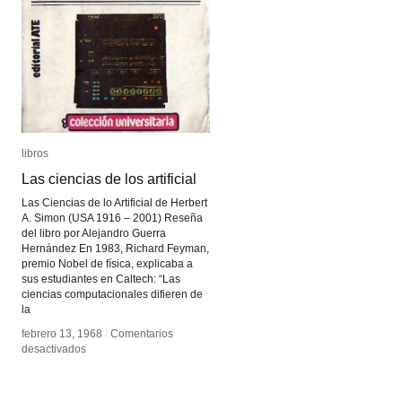
libros
libros
Las ciencias de los artificial
Las ciencias de los artificial
Las Ciencias de lo Artificial de Herbert
A. Simon (USA 1916 – 2001) Reseña
del libro por Alejandro Guerra
Hernández En 1983, Richard Feyman,
premio Nobel de física, explicaba a
sus estudiantes en Caltech: “Las
ciencias computacionales difieren de
la
febrero 13, 1968
febrero 13, 1968
/
/
Comentarios
Comentarios
en
en
desactivados
desactivados
Las
Las
ciencias
ciencias
de
de