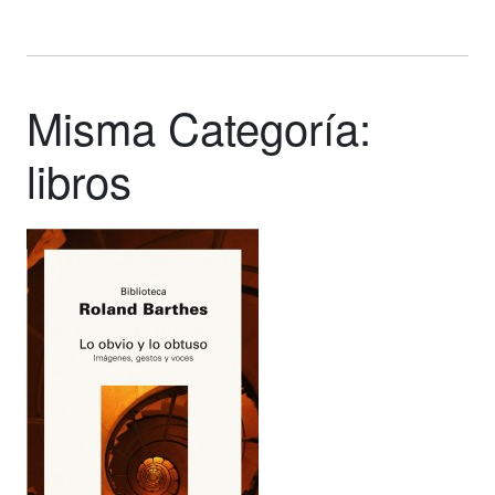
los
los
artificial
artificial
Misma Categoría:
libros