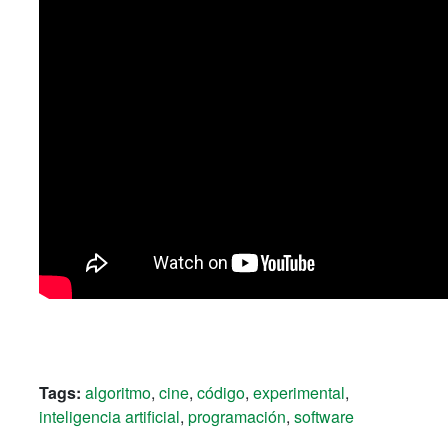
Tags:
algoritmo
,
cine
,
código
,
experimental
,
inteligencia artificial
,
programación
,
software