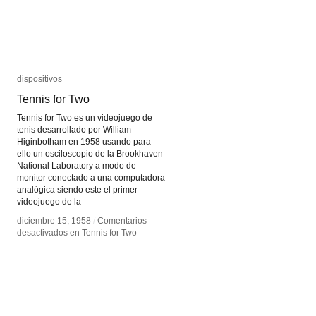
dispositivos
dispositivos
Tennis for Two
Tennis for Two
Tennis for Two es un videojuego de
tenis desarrollado por William
Higinbotham en 1958 usando para
ello un osciloscopio de la Brookhaven
National Laboratory a modo de
monitor conectado a una computadora
analógica siendo este el primer
videojuego de la
diciembre 15, 1958
diciembre 15, 1958
/
/
Comentarios
Comentarios
desactivados
desactivados
en Tennis for Two
en Tennis for Two