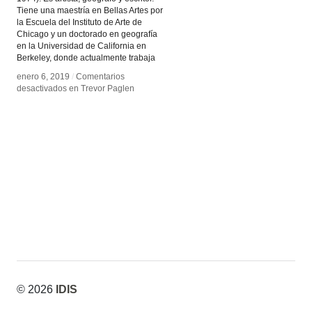
Tiene una maestría en Bellas Artes por
la Escuela del Instituto de Arte de
Chicago y un doctorado en geografía
en la Universidad de California en
Berkeley, donde actualmente trabaja
enero 6, 2019
enero 6, 2019
/
/
Comentarios
Comentarios
desactivados
desactivados
en Trevor Paglen
en Trevor Paglen
© 2026
IDIS