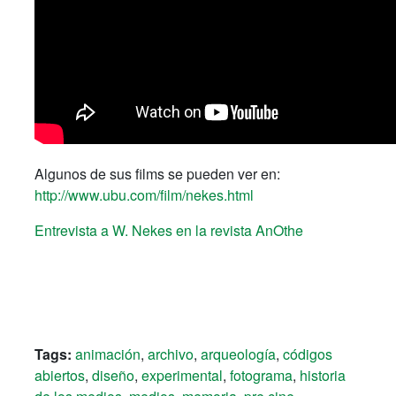
Algunos de sus films se pueden ver en:
http://www.ubu.com/film/nekes.html
Entrevista a W. Nekes en la revista AnOthe
Tags:
animación
,
archivo
,
arqueología
,
códigos
abiertos
,
diseño
,
experimental
,
fotograma
,
historia