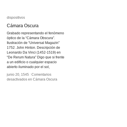
dispositivos
dispositivos
Cámara Oscura
Cámara Oscura
Grabado representando el fenómeno
óptico de la “Cámara Obscura”.
Ilustración de “Universal Magazin”
1752. John Hinton. Descripción de
Leonardo Da Vinci (1452-1519) en
“De Rerum Natura” Digo que si frente
a un edificio o cualquier espacio
abierto iluminado por el sol,
junio 20, 1545
junio 20, 1545
/
/
Comentarios
Comentarios
desactivados
desactivados
en Cámara Oscura
en Cámara Oscura