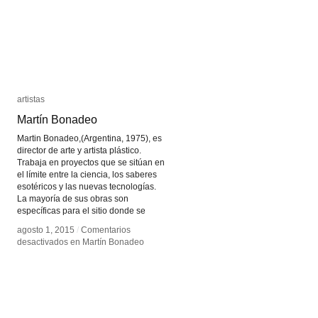
artistas
artistas
Martín Bonadeo
Martín Bonadeo
Martin Bonadeo,(Argentina, 1975), es
director de arte y artista plástico.
Trabaja en proyectos que se sitúan en
el límite entre la ciencia, los saberes
esotéricos y las nuevas tecnologías.
La mayoría de sus obras son
específicas para el sitio donde se
agosto 1, 2015
agosto 1, 2015
/
/
Comentarios
Comentarios
desactivados
desactivados
en Martín Bonadeo
en Martín Bonadeo