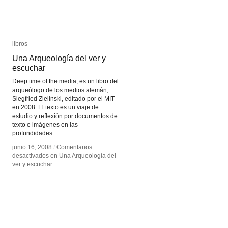
libros
libros
Una Arqueología del ver y
Una Arqueología del ver y
escuchar
escuchar
Deep time of the media, es un libro del
arqueólogo de los medios alemán,
Siegfried Zielinski, editado por el MIT
en 2008. El texto es un viaje de
estudio y reflexión por documentos de
texto e imágenes en las
profundidades
junio 16, 2008
junio 16, 2008
/
/
Comentarios
Comentarios
desactivados
desactivados
en Una Arqueología del
en Una Arqueología del
ver y escuchar
ver y escuchar