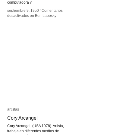
computadora y
septiembre 9, 1950
septiembre 9, 1950
/
/
Comentarios
Comentarios
desactivados
desactivados
en Ben Laposky
en Ben Laposky
artistas
artistas
Cory Arcangel
Cory Arcangel
Cory Arcangel, (USA 1978). Artista,
trabaja en diferentes medios de