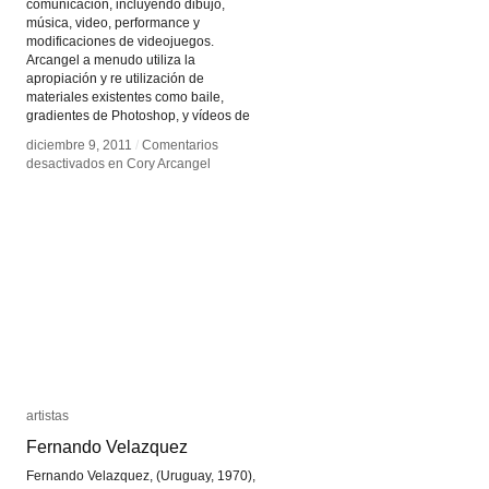
comunicación, incluyendo dibujo,
música, video, performance y
modificaciones de videojuegos.
Arcangel a menudo utiliza la
apropiación y re utilización de
materiales existentes como baile,
gradientes de Photoshop, y vídeos de
diciembre 9, 2011
diciembre 9, 2011
/
/
Comentarios
Comentarios
desactivados
desactivados
en Cory Arcangel
en Cory Arcangel
artistas
artistas
Fernando Velazquez
Fernando Velazquez
Fernando Velazquez, (Uruguay, 1970),