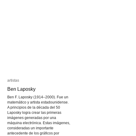
artistas
artistas
Ben Laposky
Ben Laposky
Ben F. Laposky (1914–2000). Fue un
matemático y artista estadounidense.
A principios de la década del 50
Laposky logra crear las primeras
imágenes generadas por una
máquina electrónica. Estas imágenes,
consideradas un importante
antecedente de los gráficos por