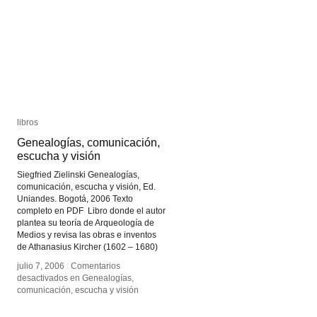
libros
libros
Genealogías, comunicación,
Genealogías, comunicación,
escucha y visión
escucha y visión
Siegfried Zielinski Genealogías,
comunicación, escucha y visión, Ed.
Uniandes. Bogotá, 2006 Texto
completo en PDF Libro donde el autor
plantea su teoría de Arqueología de
Medios y revisa las obras e inventos
de Athanasius Kircher (1602 – 1680)
julio 7, 2006
julio 7, 2006
/
/
Comentarios
Comentarios
desactivados
desactivados
en Genealogías,
en Genealogías,
comunicación, escucha y visión
comunicación, escucha y visión