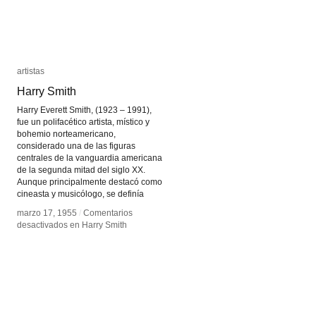
artistas
artistas
Harry Smith
Harry Smith
Harry Everett Smith, (1923 – 1991),
fue un polifacético artista, místico y
bohemio norteamericano,
considerado una de las figuras
centrales de la vanguardia americana
de la segunda mitad del siglo XX.
Aunque principalmente destacó como
cineasta y musicólogo, se definía
marzo 17, 1955
marzo 17, 1955
/
/
Comentarios
Comentarios
desactivados
desactivados
en Harry Smith
en Harry Smith