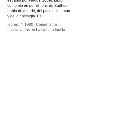
español por Paidos, 2009). Libro
completo en pdf El libro de Barthes
habla de muerte, del paso del tiempo
y de la nostalgia. Es
febrero 4, 1980
febrero 4, 1980
/
/
Comentarios
Comentarios
desactivados
desactivados
en La cámara lúcida
en La cámara lúcida