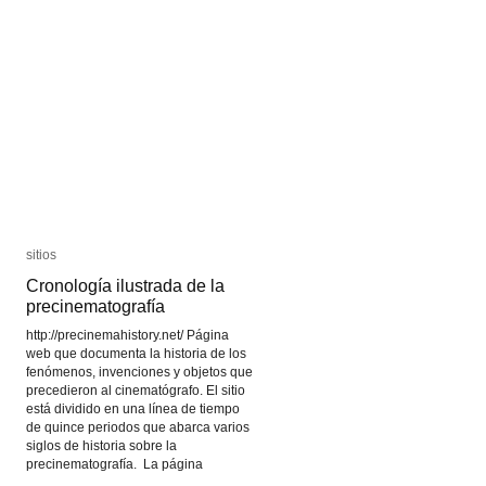
sitios
sitios
Cronología ilustrada de la
Cronología ilustrada de la
precinematografía
precinematografía
http://precinemahistory.net/ Página
web que documenta la historia de los
fenómenos, invenciones y objetos que
precedieron al cinematógrafo. El sitio
está dividido en una línea de tiempo
de quince periodos que abarca varios
siglos de historia sobre la
precinematografía. La página