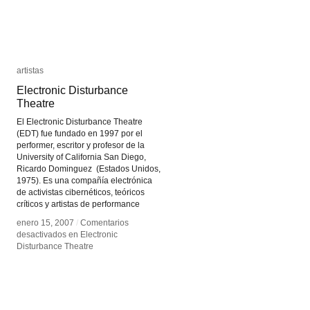
artistas
artistas
Electronic Disturbance
Electronic Disturbance
Theatre
Theatre
El Electronic Disturbance Theatre
(EDT) fue fundado en 1997 por el
performer, escritor y profesor de la
University of California San Diego,
Ricardo Dominguez (Estados Unidos,
1975). Es una compañía electrónica
de activistas cibernéticos, teóricos
críticos y artistas de performance
enero 15, 2007
enero 15, 2007
/
/
Comentarios
Comentarios
desactivados
desactivados
en Electronic
en Electronic
Disturbance Theatre
Disturbance Theatre