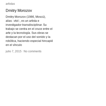
artistas
artistas
Dmitry Morozov
Dmitry Morozov
Dmitry Morozov (1986, Moscú),
alias ::vtol::, es un artista e
investigador transdisciplinar. Su
trabajo se centra en el cruce entre el
arte y la tecnología. Sus obras se
destacan por el uso del sonido y la
robótica, haciendo especial hincapié
en el vínculo
julio 7, 2015
julio 7, 2015
/
/
No comments
No comments