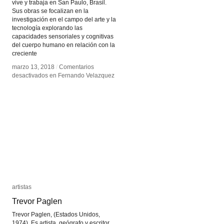
vive y trabaja en San Paulo, Brasil.
Sus obras se focalizan en la
investigación en el campo del arte y la
tecnología explorando las
capacidades sensoriales y cognitivas
del cuerpo humano en relación con la
creciente
marzo 13, 2018
marzo 13, 2018
/
/
Comentarios
Comentarios
desactivados
desactivados
en Fernando Velazquez
en Fernando Velazquez
artistas
artistas
Trevor Paglen
Trevor Paglen
Trevor Paglen, (Estados Unidos,
1974). Es artista, geógrafo y escritor.