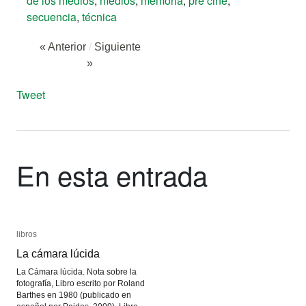
de los medios
,
medios
,
memoria
,
pre cine
,
secuencia
,
técnica
« Anterior
/
Siguiente
»
Tweet
En esta entrada
libros
libros
La cámara lúcida
La cámara lúcida
La Cámara lúcida. Nota sobre la
fotografía, Libro escrito por Roland
Barthes en 1980 (publicado en