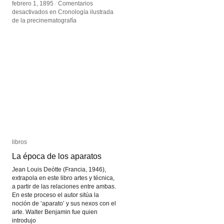
febrero 1, 1895
febrero 1, 1895
/
/
Comentarios
Comentarios
desactivados
desactivados
en Cronología ilustrada
en Cronología ilustrada
de la precinematografía
de la precinematografía
libros
libros
La época de los aparatos
La época de los aparatos
Jean Louis Deótte (Francia, 1946),
extrapola en este libro artes y técnica,
a partir de las relaciones entre ambas.
En este proceso el autor sitúa la
noción de ‘aparato’ y sus nexos con el
arte. Walter Benjamin fue quien
introdujo