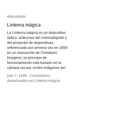
dispositivos
dispositivos
Linterna mágica
Linterna mágica
La Linterna mágica es un dispositivo
óptico, antecesor del cinematógrafo y
del proyector de diapositivas,
referenciado por primera vez en 1659
en un manuscrito de Christiann
Huygens; su principio de
funcionamiento esta basado en la
cámara oscura: recibir imágenes del
julio 7, 1646
julio 7, 1646
/
/
Comentarios
Comentarios
desactivados
desactivados
en Linterna mágica
en Linterna mágica