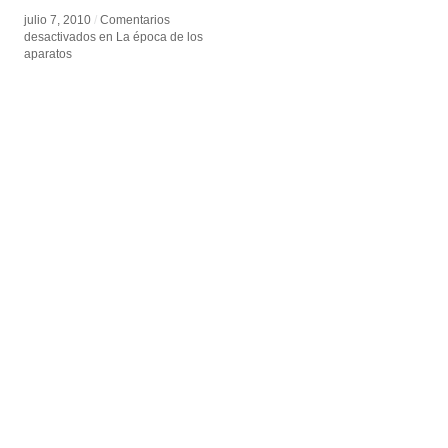
julio 7, 2010
julio 7, 2010
/
/
Comentarios
Comentarios
desactivados
desactivados
en La época de los
en La época de los
aparatos
aparatos