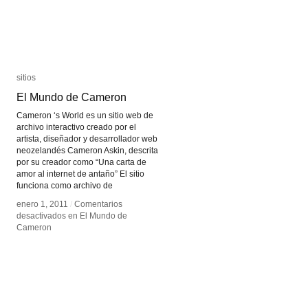
sitios
sitios
El Mundo de Cameron
El Mundo de Cameron
Cameron ‘s World es un sitio web de
archivo interactivo creado por el
artista, diseñador y desarrollador web
neozelandés Cameron Askin, descrita
por su creador como “Una carta de
amor al internet de antaño” El sitio
funciona como archivo de
enero 1, 2011
enero 1, 2011
/
/
Comentarios
Comentarios
desactivados
desactivados
en El Mundo de
en El Mundo de
Cameron
Cameron