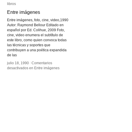
libros
libros
Entre imágenes
Entre imágenes
Entre imágenes, foto, cine, video,1990
Autor: Raymond Bellour Editado en
español por Ed. Colihue, 2009 Foto,
cine, video enumera el subtítulo de
este libro, como quien convoca todas
las técnicas y soportes que
contribuyen a una poética expandida
de las
julio 18, 1990
julio 18, 1990
/
/
Comentarios
Comentarios
desactivados
desactivados
en Entre imágenes
en Entre imágenes