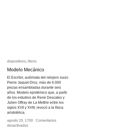
dispositivos
dispositivos
,
libros
libros
Modelo Mecánico
Modelo Mecánico
El Escritor, autómata del relojero suizo
Pierre Jaquet-Droz, más de 6.000
piezas ensambladas durante seis
años. Modelo epistémico que, a partir
de los estudios de René Descates y
Julien Offray de La Mettrie entre los
siglos XVII y XVIII, revocó a la física
aristotélica.
agosto 20, 1700
agosto 20, 1700
/
/
Comentarios
Comentarios
en
en
desactivados
desactivados
Modelo
Modelo