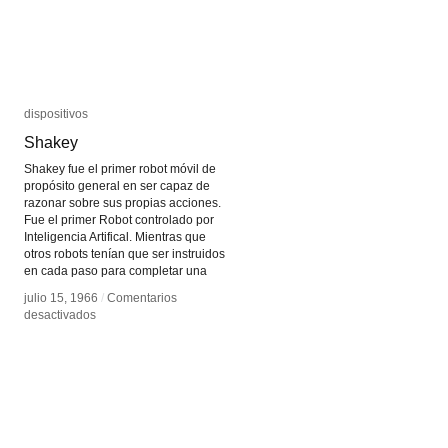
dispositivos
dispositivos
Shakey
Shakey
Shakey fue el primer robot móvil de
propósito general en ser capaz de
razonar sobre sus propias acciones.
Fue el primer Robot controlado por
Inteligencia Artifical. Mientras que
otros robots tenían que ser instruidos
en cada paso para completar una
julio 15, 1966
julio 15, 1966
/
/
Comentarios
Comentarios
en
en
desactivados
desactivados
Shakey
Shakey