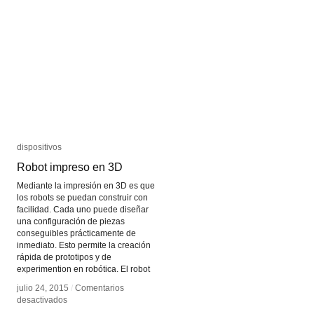
y
y
Louis-
Louis-
Philippe
Philippe
Demers
Demers
dispositivos
dispositivos
Robot impreso en 3D
Robot impreso en 3D
Mediante la impresión en 3D es que
los robots se puedan construir con
facilidad. Cada uno puede diseñar
una configuración de piezas
conseguibles prácticamente de
inmediato. Esto permite la creación
rápida de prototipos y de
experimention en robótica. El robot
julio 24, 2015
julio 24, 2015
/
/
Comentarios
Comentarios
en
en
desactivados
desactivados
Robot
Robot