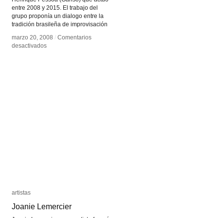
entre 2008 y 2015. El trabajo del
grupo proponía un dialogo entre la
tradición brasileña de improvisación
marzo 20, 2008
marzo 20, 2008
/
/
Comentarios
Comentarios
en
en
desactivados
desactivados
Gambiologia
Gambiologia
artistas
artistas
Joanie Lemercier
Joanie Lemercier