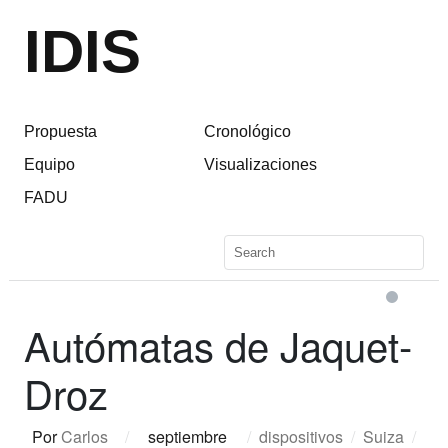
IDIS
Propuesta
Cronológico
Equipo
Visualizaciones
FADU
Autómatas de Jaquet-
Droz
Por
Carlos
/
septiembre
/
dispositivos
/
Suiza
/