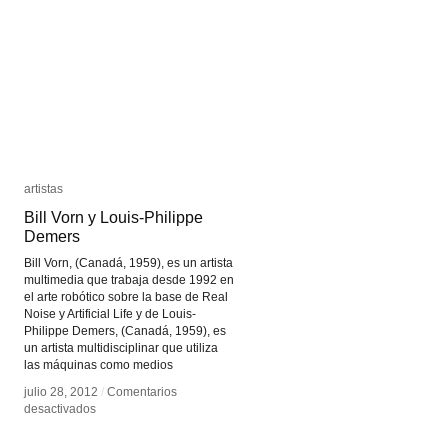
Mecánico
Mecánico
artistas
artistas
Bill Vorn y Louis-Philippe
Bill Vorn y Louis-Philippe
Demers
Demers
Bill Vorn, (Canadá, 1959), es un artista
multimedia que trabaja desde 1992 en
el arte robótico sobre la base de Real
Noise y Artificial Life y de Louis-
Philippe Demers, (Canadá, 1959), es
un artista multidisciplinar que utiliza
las máquinas como medios
julio 28, 2012
julio 28, 2012
/
/
Comentarios
Comentarios
en
en
desactivados
desactivados
Bill
Bill
Vorn
Vorn