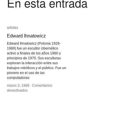
En esta entrada
artistas
artistas
Edward Ihnatowicz
Edward Ihnatowicz
Edward Ihnatowicz (Polonia 1926-
1988) fue un escultor cibernético
activo a finales de los años 1960 y
principios de 1970. Sus esculturas
exploran la interacción entre sus
trabajos robóticos y el público. Fue un
pionero en el uso de las
computadoras
marzo 3, 1968
marzo 3, 1968
/
/
Comentarios
Comentarios
en
en
desactivados
desactivados
Edward
Edward
Ihnatowicz
Ihnatowicz