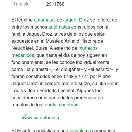
Trilnick
29, 1768
El término
autómatas
de
Jaquet-Droz
se refiere, de
entre los muchos
autómatas
construidos por la
familia Jaquet-Droz, a tres de ellos que están
expuestos en el Musée d’Art et d’Histoire de
Neuchâtel, Suiza. A este trío de
muñecos
mecánicos
, que hasta el día de hoy siguen en
funcionamiento, se les conoce individualmente
como «la pianista», «el dibujante» y «el escritor», y
fueron construidos entre 1768 y 1774 por
Pierre
Jaquet-Droz
un célebre relojero suizo, su hijo Henri-
Louis y Jean-Frédéric Leschot. Algunos los
consideran como parte de los predecesores
remotos de los
robots modernos
.
El Escritor consistía en un
mecanismo
compuesto