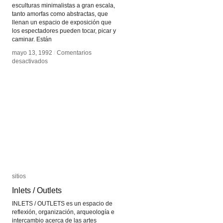
esculturas minimalistas a gran escala,
tanto amorfas como abstractas, que
llenan un espacio de exposición que
los espectadores pueden tocar, picar y
caminar. Están
mayo 13, 1992
mayo 13, 1992
/
/
Comentarios
Comentarios
en
en
desactivados
desactivados
Ernesto
Ernesto
Neto
Neto
sitios
sitios
Inlets / Outlets
Inlets / Outlets
INLETS / OUTLETS es un espacio de
reflexión, organización, arqueología e
intercambio acerca de las artes