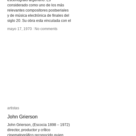
escenógrafo argentino. Es
considerado como uno de los más
relevantes compositores postseriales
y de música electrónica de finales del
siglo 20. Su obra esta vinculada con el
mayo 17, 1970
mayo 17, 1970
/
/
No comments
No comments
artistas
artistas
John Grierson
John Grierson
John Grierson, (Escocia 1898 – 1972)
director, productor y crítico
cinematográfico reconocido quien