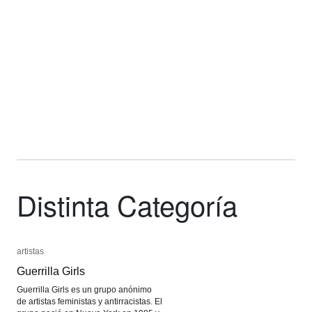
impreso
impreso
en
en
3D
3D
Distinta Categoría
artistas
artistas
Guerrilla Girls
Guerrilla Girls
Guerrilla Girls es un grupo anónimo
de artistas feministas y antirracistas. El