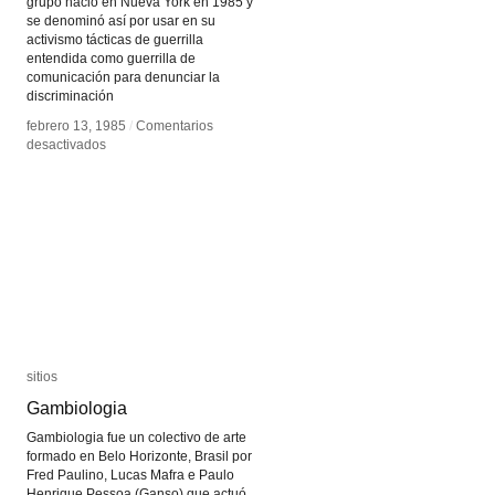
grupo nació en Nueva York en 1985 y
se denominó así por usar en su
activismo tácticas de guerrilla
entendida como guerrilla de
comunicación para denunciar la
discriminación
febrero 13, 1985
febrero 13, 1985
/
/
Comentarios
Comentarios
en
en
desactivados
desactivados
Guerrilla
Guerrilla
Girls
Girls
sitios
sitios
Gambiologia
Gambiologia
Gambiologia fue un colectivo de arte
formado en Belo Horizonte, Brasil por
Fred Paulino, Lucas Mafra e Paulo
Henrique Pessoa (Ganso) que actuó