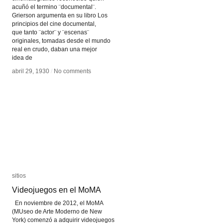
acuñó el termino ¨documental¨.
Grierson argumenta en su libro Los
principios del cine documental,
que tanto ¨actor¨ y ¨escenas¨
originales, tomadas desde el mundo
real en crudo, daban una mejor
idea de
abril 29, 1930
abril 29, 1930
/
/
No comments
No comments
sitios
sitios
Videojuegos en el MoMA
Videojuegos en el MoMA
En noviembre de 2012, el MoMA
(MUseo de Arte Moderno de New
York) comenzó a adquirir videojuegos