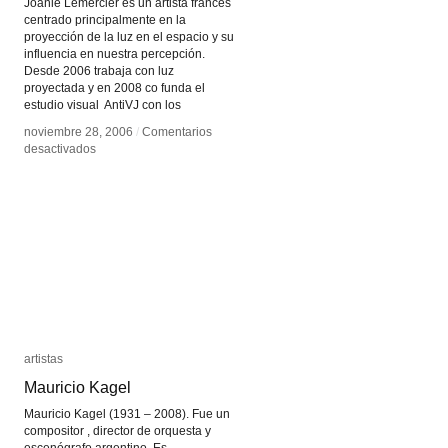
Joanie Lemercier es un artista francés
centrado principalmente en la
proyección de la luz en el espacio y su
influencia en nuestra percepción.
Desde 2006 trabaja con luz
proyectada y en 2008 co funda el
estudio visual AntiVJ con los
noviembre 28, 2006
noviembre 28, 2006
/
/
Comentarios
Comentarios
en
en
desactivados
desactivados
Joanie
Joanie
Lemercier
Lemercier
artistas
artistas
Mauricio Kagel
Mauricio Kagel
Mauricio Kagel (1931 – 2008). Fue un
compositor , director de orquesta y