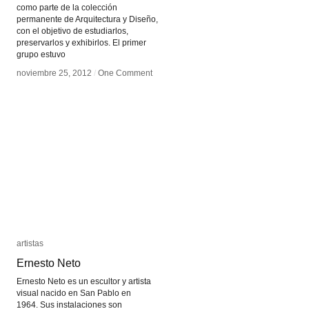
como parte de la colección
permanente de Arquitectura y Diseño,
con el objetivo de estudiarlos,
preservarlos y exhibirlos. El primer
grupo estuvo
noviembre 25, 2012
noviembre 25, 2012
/
/
One Comment
One Comment
artistas
artistas
Ernesto Neto
Ernesto Neto
Ernesto Neto es un escultor y artista
visual nacido en San Pablo en
1964. Sus instalaciones son