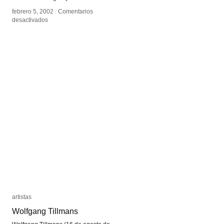
febrero 5, 2002
febrero 5, 2002
/
/
Comentarios
Comentarios
en
en
desactivados
desactivados
Néstor
Néstor
Olhagaray
Olhagaray
artistas
artistas
Wolfgang Tillmans
Wolfgang Tillmans