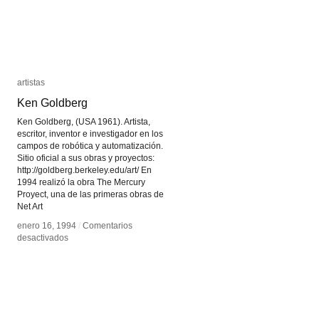
artistas
artistas
Ken Goldberg
Ken Goldberg
Ken Goldberg, (USA 1961). Artista,
escritor, inventor e investigador en los
campos de robótica y automatización.
Sitio oficial a sus obras y proyectos:
http://goldberg.berkeley.edu/art/ En
1994 realizó la obra The Mercury
Proyect, una de las primeras obras de
Net Art
enero 16, 1994
enero 16, 1994
/
/
Comentarios
Comentarios
en
en
desactivados
desactivados
Ken
Ken
Goldberg
Goldberg