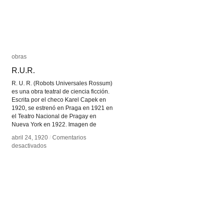
obras
obras
R.U.R.
R.U.R.
R. U. R. (Robots Universales Rossum)
es una obra teatral de ciencia ficción.
Escrita por el checo Karel Capek en
1920, se estrenó en Praga en 1921 en
el Teatro Nacional de Pragay en
Nueva York en 1922. Imagen de
abril 24, 1920
abril 24, 1920
/
/
Comentarios
Comentarios
en
en
desactivados
desactivados
R.U.R.
R.U.R.