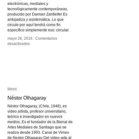
electrónicas, mediales y
tecnológicamente contemporáneas,
producido por Damian Zantleifer Es
antojadiza y asistemática. Lo que
circule por aquí tendrá como fin
específico simplemente eso: circular.
mayo 26, 2016
mayo 26, 2016
/
/
Comentarios
Comentarios
en
en
desactivados
desactivados
Inlets
Inlets
/
/
Outlets
Outlets
libros
libros
Néstor Olhagaray
Néstor Olhagaray
Néstor Olhagaray, (Chile, 1946), es
video artista, profesor universitario,
teórico e investigador en nuevos
medios. Es el fundador de la Bienal de
Artes Mediales de Santiago que se
realiza desde 1993. Canal de Vimeo
de Nestor Olhagaray Del video-arte al