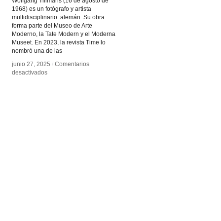
Wolfgang Tillmans (16 de agosto de
1968) es un fotógrafo y artista
multidisciplinario alemán. Su obra
forma parte del Museo de Arte
Moderno, la Tate Modern y el Moderna
Museet. En 2023, la revista Time lo
nombró una de las
junio 27, 2025
junio 27, 2025
/
/
Comentarios
Comentarios
en
en
desactivados
desactivados
Wolfgang
Wolfgang
Tillmans
Tillmans