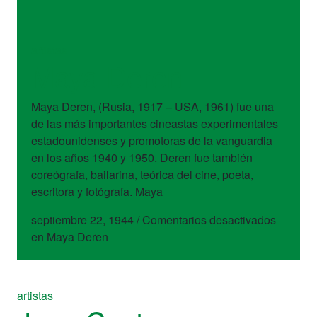
artistas
Maya Deren
Maya Deren, (Rusia, 1917 – USA, 1961) fue una
de las más importantes cineastas experimentales
estadounidenses y promotoras de la vanguardia
en los años 1940 y 1950. Deren fue también
coreógrafa, bailarina, teórica del cine, poeta,
escritora y fotógrafa. Maya
septiembre 22, 1944
/
Comentarios desactivados
en Maya Deren
artistas