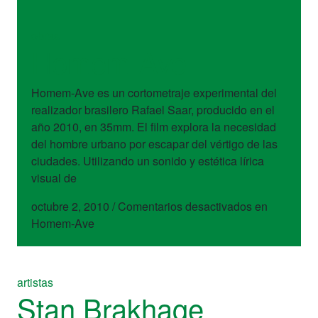
obras
Homem-Ave
Homem-Ave es un cortometraje experimental del
realizador brasilero Rafael Saar, producido en el
año 2010, en 35mm. El film explora la necesidad
del hombre urbano por escapar del vértigo de las
ciudades. Utilizando un sonido y estética lírica
visual de
octubre 2, 2010
/
Comentarios desactivados
en
Homem-Ave
artistas
Stan Brakhage