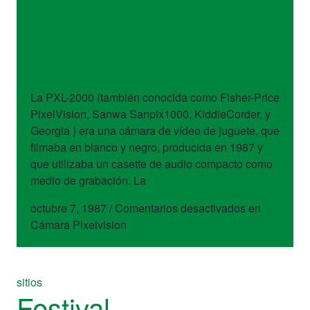
dispositivos
Cámara Pixelvision
La PXL-2000 (también conocida como Fisher-Price
PixelVision, Sanwa Sanpix1000, KiddieCorder, y
Georgia ) era una cámara de vídeo de juguete, que
filmaba en blanco y negro, producida en 1987 y
que utilizaba un casette de audio compacto como
medio de grabación. La
octubre 7, 1987
/
Comentarios desactivados
en
Cámara Pixelvision
sitios
Festival