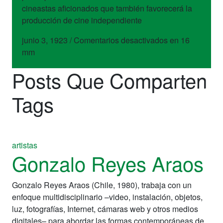
cineastas aficionados que también favorecerá la
producción de cine independiente
junio 3, 1923
/
Comentarios desactivados
en 16
mm
Posts Que Comparten
Tags
artistas
Gonzalo Reyes Araos
Gonzalo Reyes Araos (Chile, 1980), trabaja con un
enfoque multidisciplinario –video, instalación, objetos,
luz, fotografías, Internet, cámaras web y otros medios
digitales– para abordar las formas contemporáneas de