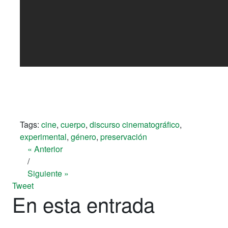
Tags:
cine
,
cuerpo
,
discurso cinematográfico
,
experimental
,
género
,
preservación
« Anterior
/
Siguiente »
Tweet
En esta entrada