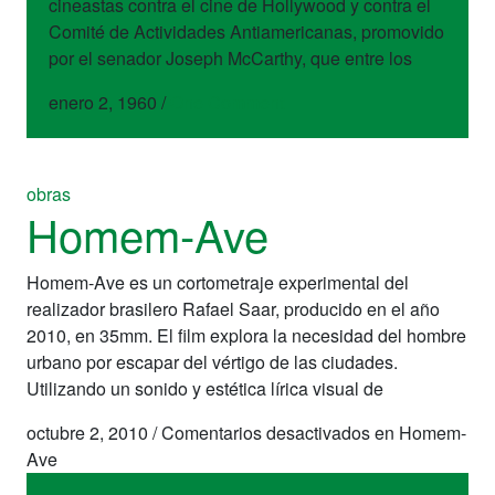
cineastas contra el cine de Hollywood y contra el
Comité de Actividades Antiamericanas, promovido
por el senador Joseph McCarthy, que entre los
enero 2, 1960
/
One Comment
obras
Homem-Ave
Homem-Ave es un cortometraje experimental del
realizador brasilero Rafael Saar, producido en el año
2010, en 35mm. El film explora la necesidad del hombre
urbano por escapar del vértigo de las ciudades.
Utilizando un sonido y estética lírica visual de
octubre 2, 2010
/
Comentarios desactivados
en Homem-
Ave