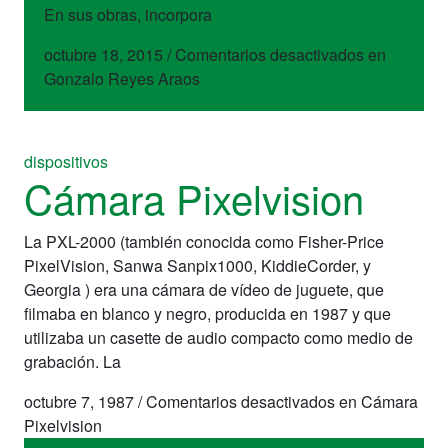
En sus obras, incorpora
octubre 18, 2015
/
Comentarios desactivados
en
Gonzalo Reyes Araos
dispositivos
Cámara Pixelvision
La PXL-2000 (también conocida como Fisher-Price
PixelVision, Sanwa Sanpix1000, KiddieCorder, y
Georgia ) era una cámara de vídeo de juguete, que
filmaba en blanco y negro, producida en 1987 y que
utilizaba un casette de audio compacto como medio de
grabación. La
octubre 7, 1987
/
Comentarios desactivados
en Cámara
Pixelvision