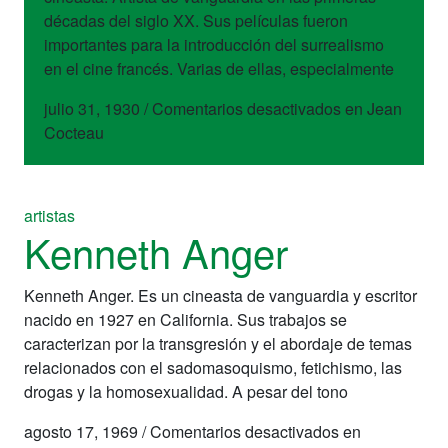
décadas del siglo XX. Sus películas fueron
importantes para la introducción del surrealismo
en el cine francés. Varias de ellas, especialmente
julio 31, 1930
/
Comentarios desactivados
en Jean
Cocteau
artistas
Kenneth Anger
Kenneth Anger. Es un cineasta de vanguardia y escritor
nacido en 1927 en California. Sus trabajos se
caracterizan por la transgresión y el abordaje de temas
relacionados con el sadomasoquismo, fetichismo, las
drogas y la homosexualidad. A pesar del tono
agosto 17, 1969
/
Comentarios desactivados
en