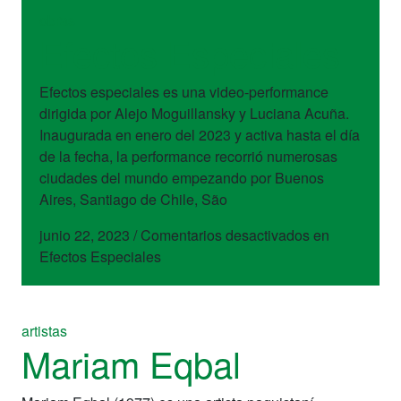
obras
Efectos Especiales
Efectos especiales es una video-performance
dirigida por Alejo Moguillansky y Luciana Acuña.
Inaugurada en enero del 2023 y activa hasta el día
de la fecha, la performance recorrió numerosas
ciudades del mundo empezando por Buenos
Aires, Santiago de Chile, São
junio 22, 2023
/
Comentarios desactivados
en
Efectos Especiales
artistas
Mariam Eqbal