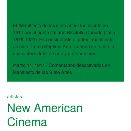
Siete Artes
El “Manifiesto de las siete artes” fue escrito en
1911 por el poeta italiano Ricciotto Canudo (Italia
1879-1923). Es considerado el primer manifiesto
de cine. Como Séptimo Arte, Canudo se refiere a
una síntesis total de arte y pretende crear
marzo 11, 1911
/
Comentarios desactivados
en
Manifiesto de las Siete Artes
artistas
New American
Cinema