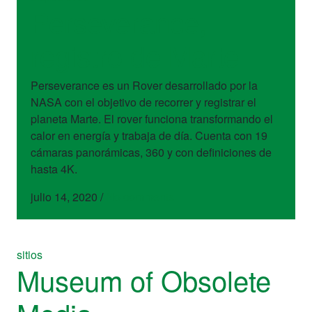
Perseverance,
registro de Marte
Perseverance es un Rover desarrollado por la
NASA con el objetivo de recorrer y registrar el
planeta Marte. El rover funciona transformando el
calor en energía y trabaja de día. Cuenta con 19
cámaras panorámicas, 360 y con definiciones de
hasta 4K.
julio 14, 2020
/
No comments
sitios
Museum of Obsolete