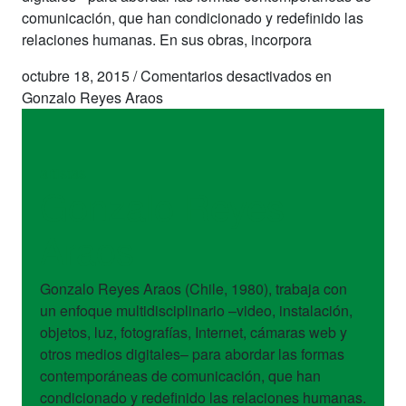
comunicación, que han condicionado y redefinido las
relaciones humanas. En sus obras, incorpora
octubre 18, 2015
/
Comentarios desactivados
en
Gonzalo Reyes Araos
artistas
Gonzalo Reyes
Araos
Gonzalo Reyes Araos (Chile, 1980), trabaja con
un enfoque multidisciplinario –video, instalación,
objetos, luz, fotografías, Internet, cámaras web y
otros medios digitales– para abordar las formas
contemporáneas de comunicación, que han
condicionado y redefinido las relaciones humanas.