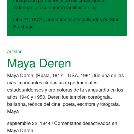
indagación permanente de las cosas que lo
rodeaban, de su entorno familiar, de los
julio 27, 1972
/
Comentarios desactivados
en Stan
Brakhage
artistas
Maya Deren
Maya Deren, (Rusia, 1917 – USA, 1961) fue una de las
más importantes cineastas experimentales
estadounidenses y promotoras de la vanguardia en los
años 1940 y 1950. Deren fue también coreógrafa,
bailarina, teórica del cine, poeta, escritora y fotógrafa.
Maya
septiembre 22, 1944
/
Comentarios desactivados
en
Maya Deren