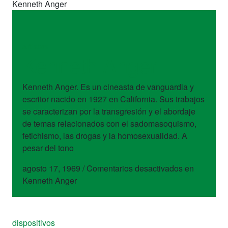
Kenneth Anger
artistas
Kenneth Anger
Kenneth Anger. Es un cineasta de vanguardia y
escritor nacido en 1927 en California. Sus trabajos
se caracterizan por la transgresión y el abordaje
de temas relacionados con el sadomasoquismo,
fetichismo, las drogas y la homosexualidad. A
pesar del tono
agosto 17, 1969
/
Comentarios desactivados
en
Kenneth Anger
dispositivos