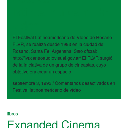
latinoamericano de
video
El Festival Latinoamericano de Video de Rosario
FLVR, se realiza desde 1993 en la ciudad de
Rosario, Santa Fe, Argentina. Sitio oficial:
http://flvr.centroaudiovisual.gov.ar/ El FLVR surgió
de la iniciativa de un grupo de cineastas, cuyo
objetivo era crear un espacio
septiembre 3, 1993
/
Comentarios desactivados
en
Festival latinoamericano de video
libros
Expanded Cinema