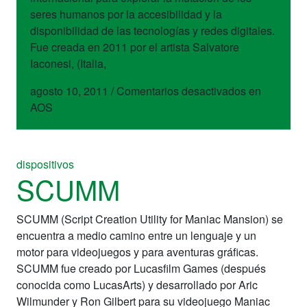
seres humanos por la accesibilidad y la
disponibilidad de las tecnologías y redes digitales.
Fue creada en 2011 por el artista Salvatore
Iaconesi, (Italia,
agosto 10, 2011
/
Comentarios desactivados
en
AOS
dispositivos
SCUMM
SCUMM (Script Creation Utility for Maniac Mansion) se
encuentra a medio camino entre un lenguaje y un
motor para videojuegos y para aventuras gráficas.
SCUMM fue creado por Lucasfilm Games (después
conocida como LucasArts) y desarrollado por Aric
Wilmunder y Ron Gilbert para su videojuego Maniac