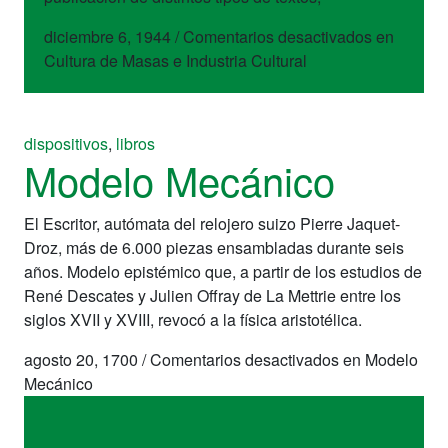
diciembre 6, 1944
/
Comentarios desactivados
en
Cultura de Masas e Industria Cultural
dispositivos
,
libros
Modelo Mecánico
El Escritor, autómata del relojero suizo Pierre Jaquet-
Droz, más de 6.000 piezas ensambladas durante seis
años. Modelo epistémico que, a partir de los estudios de
René Descates y Julien Offray de La Mettrie entre los
siglos XVII y XVIII, revocó a la física aristotélica.
agosto 20, 1700
/
Comentarios desactivados
en Modelo
Mecánico