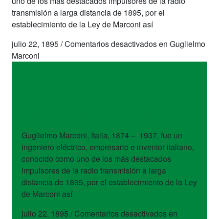
uno de los más destacados impulsores de la radio
transmisión a larga distancia de 1895, por el
establecimiento de la Ley de Marconi así
julio 22, 1895
/
Comentarios desactivados
en Guglielmo
Marconi
dispositivos
Guglielmo Marconi
Guglielmo Marconi, Italia, 1874 – 1937, fue un
ingeniero eléctrico, empresario e inventor italiano,
conocido como uno de los más destacados
impulsores de la radio transmisión a larga
distancia de 1895, por el establecimiento de la Ley
de Marconi así
julio 22, 1895
/
Comentarios desactivados
en