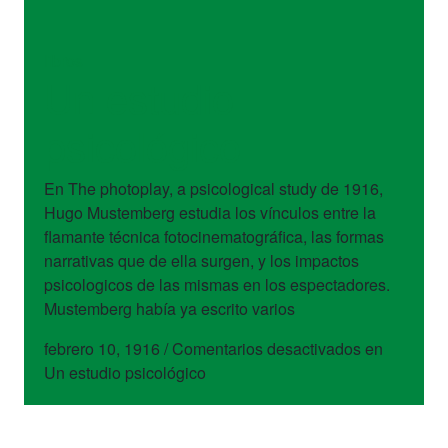
libros
Un estudio
psicológico
En The photoplay, a psicological study de 1916,
Hugo Mustemberg estudia los vínculos entre la
flamante técnica fotocinematográfica, las formas
narrativas que de ella surgen, y los impactos
psicologicos de las mismas en los espectadores.
Mustemberg había ya escrito varios
febrero 10, 1916
/
Comentarios desactivados
en
Un estudio psicológico