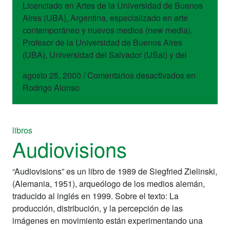
Licenciado en Artes de la Universidad de Buenos
Aires (UBA), Argentina, especializado en arte
contemporáneo y nuevos medios (new media).
Profesor de la Universidad de Buenos Aires
(UBA), Universidad del Salvador (USal) y del
agosto 25, 2000
/
Comentarios desactivados
en
Rodrigo Alonso
libros
Audiovisions
“Audiovisions” es un libro de 1989 de Siegfried Zielinski,
(Alemania, 1951), arqueólogo de los medios alemán,
traducido al inglés en 1999. Sobre el texto: La
producción, distribución, y la percepción de las
imágenes en movimiento están experimentando una