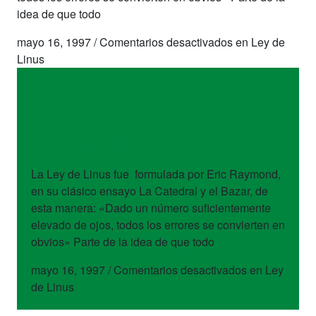
idea de que todo
mayo 16, 1997
/
Comentarios desactivados
en Ley de
Linus
términos
Ley de Linus
La Ley de Linus fue formulada por Eric Raymond,
en su clásico ensayo La Catedral y el Bazar, de
esta manera: «Dado un número suficientemente
elevado de ojos, todos los errores se convierten en
obvios» Parte de la idea de que todo
mayo 16, 1997
/
Comentarios desactivados
en Ley
de Linus