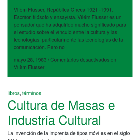
Vilèm Flusser, República Checa 1921 -1991.
Escritor, filósofo y ensayista. Vilém Flusser es un
pensador que ha adquirido mucho significado para
el estudio sobre el vinculo entre la cultura y las
tecnologías, particularmente las tecnologías de la
comunicación. Pero no
mayo 28, 1983
/
Comentarios desactivados
en
Vilèm Flusser
libros
,
términos
Cultura de Masas e
Industria Cultural
La invención de la Imprenta de tipos móviles en el siglo