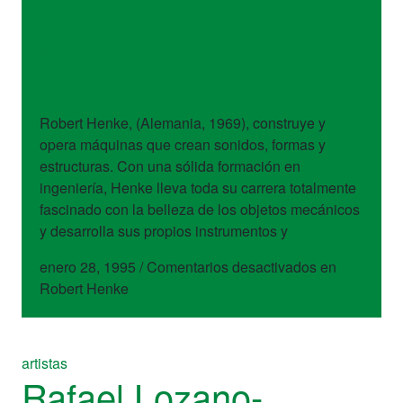
artistas
Robert Henke
Robert Henke, (Alemania, 1969), construye y
opera máquinas que crean sonidos, formas y
estructuras. Con una sólida formación en
ingeniería, Henke lleva toda su carrera totalmente
fascinado con la belleza de los objetos mecánicos
y desarrolla sus propios instrumentos y
enero 28, 1995
/
Comentarios desactivados
en
Robert Henke
artistas
Rafael Lozano-