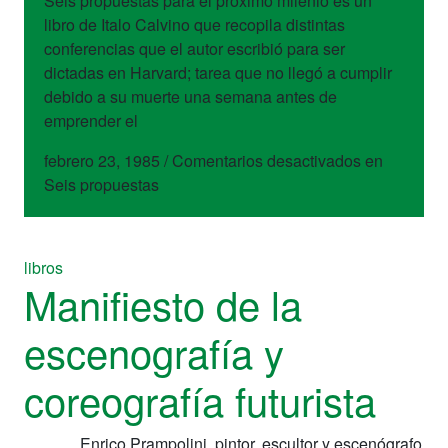
Seis propuestas para el próximo milenio es un
libro de Italo Calvino que recopila distintas
conferencias que el autor escribió para ser
dictadas en Harvard; tarea que no llegó a cumplir
debido a su muerte una semana antes de
emprender el
febrero 23, 1985
/
Comentarios desactivados
en
Seis propuestas
libros
Manifiesto de la
escenografía y
coreografía futurista
Enrico Prampolini, pintor, escultor y escenógrafo