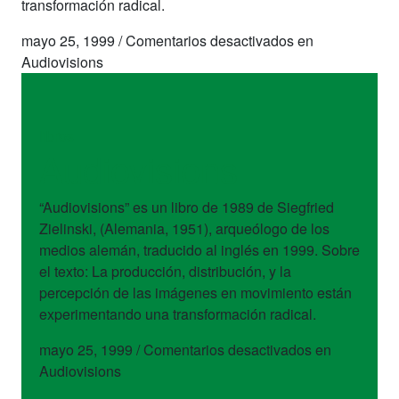
transformación radical.
mayo 25, 1999
/
Comentarios desactivados
en
Audiovisions
libros
Audiovisions
“Audiovisions” es un libro de 1989 de Siegfried
Zielinski, (Alemania, 1951), arqueólogo de los
medios alemán, traducido al inglés en 1999. Sobre
el texto: La producción, distribución, y la
percepción de las imágenes en movimiento están
experimentando una transformación radical.
mayo 25, 1999
/
Comentarios desactivados
en
Audiovisions