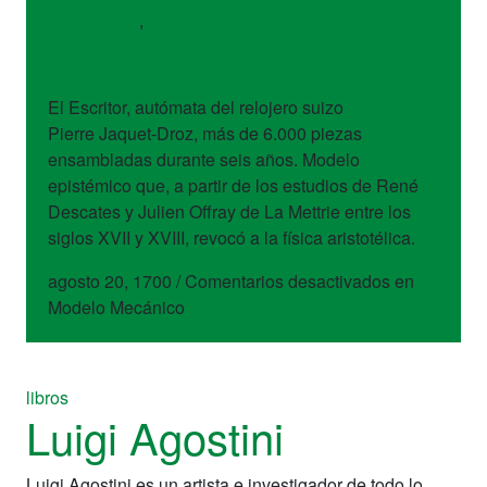
dispositivos
,
libros
Modelo Mecánico
El Escritor, autómata del relojero suizo
Pierre Jaquet-Droz, más de 6.000 piezas
ensambladas durante seis años. Modelo
epistémico que, a partir de los estudios de René
Descates y Julien Offray de La Mettrie entre los
siglos XVII y XVIII, revocó a la física aristotélica.
agosto 20, 1700
/
Comentarios desactivados
en
Modelo Mecánico
libros
Luigi Agostini
Luigi Agostini es un artista e investigador de todo lo