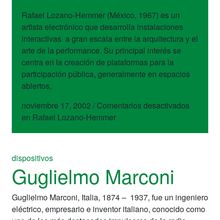
Rafael Lozano-Hemmer (México, 1967) es un
artista electrónico que desarrolla instalaciones
interactivas a gran escala entre la arquitectura y el
arte de la performance. Su principal interés se
centra en la creación de plataformas para la
participación pública, generalmente en espacios
abiertos,
noviembre 17, 2002
/
Comentarios desactivados
en Rafael Lozano-Hemmer
dispositivos
Guglielmo Marconi
Guglielmo Marconi, Italia, 1874 – 1937, fue un ingeniero
eléctrico, empresario e inventor italiano, conocido como