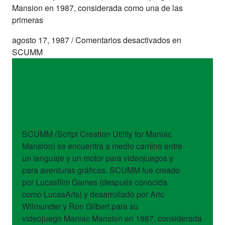
Mansion en 1987, considerada como una de las
primeras
agosto 17, 1987
/
Comentarios desactivados
en
SCUMM
dispositivos
SCUMM
SCUMM (Script Creation Utility for Maniac
Mansion) se encuentra a medio camino entre
un lenguaje y un motor para videojuegos y
para aventuras gráficas. SCUMM fue creado
por Lucasfilm Games (después conocida
como LucasArts) y desarrollado por Aric
Wilmunder y Ron Gilbert para su
videojuego Maniac Mansion en 1987, considerada