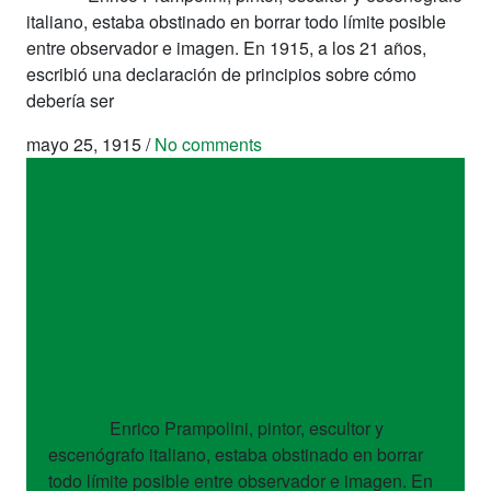
italiano, estaba obstinado en borrar todo límite posible
entre observador e imagen. En 1915, a los 21 años,
escribió una declaración de principios sobre cómo
debería ser
mayo 25, 1915
/
No comments
libros
Manifiesto de la
escenografía y
coreografía futurista
Enrico Prampolini, pintor, escultor y
escenógrafo italiano, estaba obstinado en borrar
todo límite posible entre observador e imagen. En