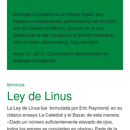
Constantini
Arcangel Constatini es un artista digital, que
trabaja en instalaciones, performance, net art y bio
arte de Ciudad de México, pionero en el uso
creativo de la red, no sólo en el ámbito mexicano,
sino en toda Latinoamérica. Muy sensible
enero 21, 2013
/
Comentarios desactivados
en
Arcangel Constantini
términos
Ley de Linus
La Ley de Linus fue formulada por Eric Raymond, en su
clásico ensayo La Catedral y el Bazar, de esta manera:
«Dado un número suficientemente elevado de ojos,
todos los errores se convierten en obvios» Parte de la