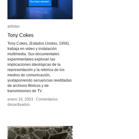
artistas
artistas
Tony Cokes
Tony Cokes
Tony Cokes, (Estados Unidos, 1956).
trabaja en video y instalación
multimedia. Sus documentales
experimentales exploran las
implicaciones ideológicas de la
representación y la retórica de los
medios de comunicación,
yuxtaponiendo secuencias reeditadas
de archivos fílmicos y de
transmisiones de TV
enero 16, 2003
enero 16, 2003
/
/
Comentarios
Comentarios
en
en
desactivados
desactivados
Tony
Tony
Cokes
Cokes