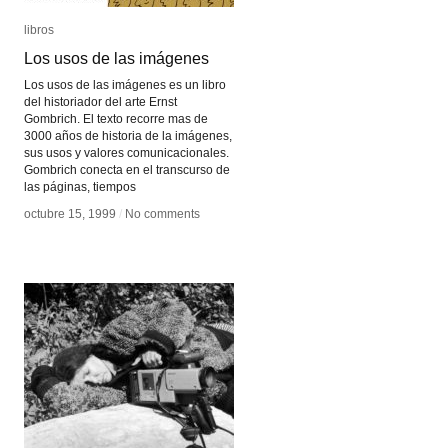
libros
libros
Los usos de las imágenes
Los usos de las imágenes
Los usos de las imágenes es un libro
del historiador del arte Ernst
Gombrich. El texto recorre mas de
3000 años de historia de la imágenes,
sus usos y valores comunicacionales.
Gombrich conecta en el transcurso de
las páginas, tiempos
octubre 15, 1999
octubre 15, 1999
/
/
No comments
No comments