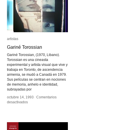
artistas
artistas
Gariné Torossian
Gariné Torossian
Gariné Torossian, (1970, Libano).
Torossian es una cineasta
experimental y artista visual que vive y
trabaja en Toronto, de ascendencia
armenia, se mudó a Canadá en 1979.
Sus películas se centran en nociones
de memoria, anhelo e identidad,
subrayadas por
octubre 14, 1993
octubre 14, 1993
/
/
Comentarios
Comentarios
en
en
desactivados
desactivados
Gariné
Gariné
Torossian
Torossian