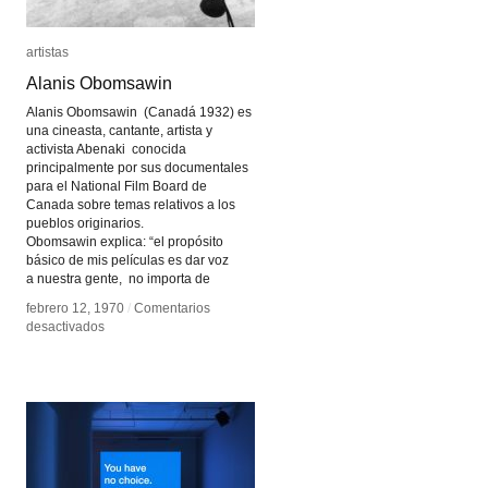
artistas
artistas
Alanis Obomsawin
Alanis Obomsawin
Alanis Obomsawin (Canadá 1932) es
una cineasta, cantante, artista y
activista Abenaki conocida
principalmente por sus documentales
para el National Film Board de
Canada sobre temas relativos a los
pueblos originarios.
Obomsawin explica: “el propósito
básico de mis películas es dar voz
a nuestra gente, no importa de
febrero 12, 1970
febrero 12, 1970
/
/
Comentarios
Comentarios
en
en
desactivados
desactivados
Alanis
Alanis
Obomsawin
Obomsawin