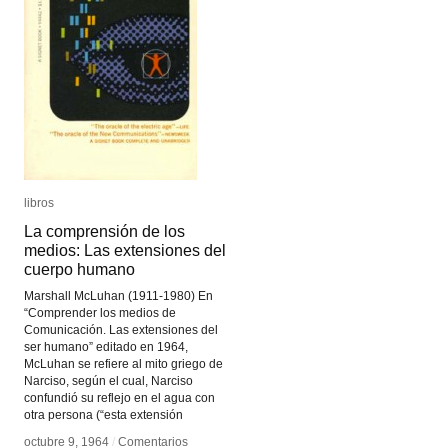
libros
libros
La comprensión de los
La comprensión de los
medios: Las extensiones del
medios: Las extensiones del
cuerpo humano
cuerpo humano
Marshall McLuhan (1911-1980) En
“Comprender los medios de
Comunicación. Las extensiones del
ser humano” editado en 1964,
McLuhan se refiere al mito griego de
Narciso, según el cual, Narciso
confundió su reflejo en el agua con
otra persona (“esta extensión
octubre 9, 1964
octubre 9, 1964
/
/
Comentarios
Comentarios