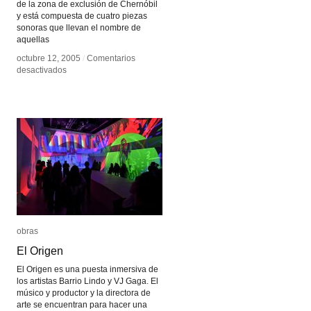
de la zona de exclusión de Chernóbil
y está compuesta de cuatro piezas
sonoras que llevan el nombre de
aquellas
octubre 12, 2005
octubre 12, 2005
/
/
Comentarios
Comentarios
en
en
desactivados
desactivados
Jacob
Jacob
Kirkegaard
Kirkegaard
–
–
4
4
Habitaciones
Habitaciones
obras
obras
El Origen
El Origen
El Origen es una puesta inmersiva de
los artistas Barrio Lindo y VJ Gaga. El
músico y productor y la directora de
arte se encuentran para hacer una