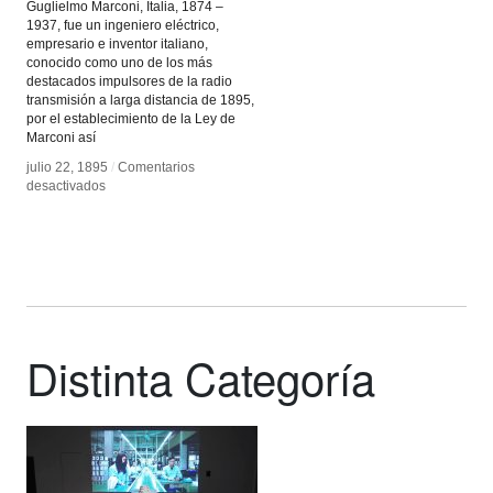
Guglielmo Marconi, Italia, 1874 –
1937, fue un ingeniero eléctrico,
empresario e inventor italiano,
conocido como uno de los más
destacados impulsores de la radio
transmisión a larga distancia de 1895,
por el establecimiento de la Ley de
Marconi así
julio 22, 1895
julio 22, 1895
/
/
Comentarios
Comentarios
en
en
desactivados
desactivados
Guglielmo
Guglielmo
Marconi
Marconi
Distinta Categoría