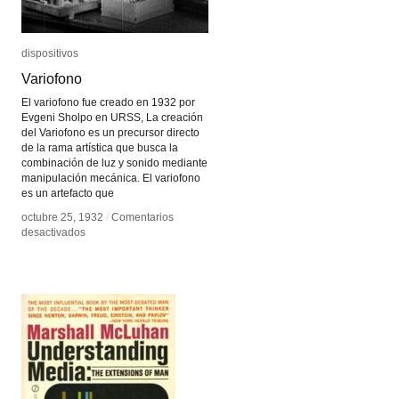
dispositivos
dispositivos
Variofono
Variofono
El variofono fue creado en 1932 por
Evgeni Sholpo en URSS, La creación
del Variofono es un precursor directo
de la rama artística que busca la
combinación de luz y sonido mediante
manipulación mecánica. El variofono
es un artefacto que
octubre 25, 1932
octubre 25, 1932
/
/
Comentarios
Comentarios
en
en
desactivados
desactivados
Variofono
Variofono