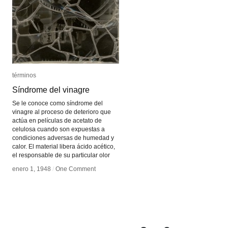
términos
términos
Síndrome del vinagre
Síndrome del vinagre
Se le conoce como síndrome del
vinagre al proceso de deterioro que
actúa en películas de acetato de
celulosa cuando son expuestas a
condiciones adversas de humedad y
calor. El material libera ácido acético,
el responsable de su particular olor
enero 1, 1948
enero 1, 1948
/
/
One Comment
One Comment