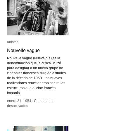
Balen
Balen
artistas
artistas
Nouvelle vague
Nouvelle vague
Nouvelle vague (Nueva ola) es la
denominación que la crítica utilizó
para designar a un nuevo grupo de
cineastas franceses surgido a finales
de la década de 1950. Los nuevos
realizadores reaccionaron contra las
estructuras que el cine francés
imponía
enero 31, 1954
enero 31, 1954
/
/
Comentarios
Comentarios
en
en
desactivados
desactivados
Nouvelle
Nouvelle
vague
vague