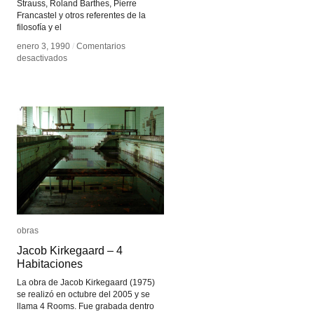
Strauss, Roland Barthes, Pierre
Francastel y otros referentes de la
filosofía y el
enero 3, 1990
enero 3, 1990
/
/
Comentarios
Comentarios
en
en
desactivados
desactivados
Raymond
Raymond
Bellour
Bellour
obras
obras
Jacob Kirkegaard – 4
Jacob Kirkegaard – 4
Habitaciones
Habitaciones
La obra de Jacob Kirkegaard (1975)
se realizó en octubre del 2005 y se
llama 4 Rooms. Fue grabada dentro