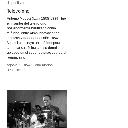
dispositivos
dispositivos
Teletrófono
Teletrófono
Antonio Meucci (Italia 1808-1889), fue
el inventor del teletrófono,
posteriormente bautizado como
teléfono, entre otras innovaciones
técnicas. Alrededor del año 1854
Meucci construyó un teléfono para
conectar su oficina con su dormitorio
ubicado en el segundo piso, debido al
reumatismo
agosto 2, 1854
agosto 2, 1854
/
/
Comentarios
Comentarios
en
en
desactivados
desactivados
Teletrófono
Teletrófono