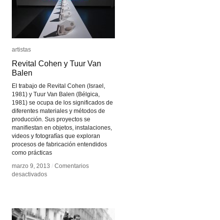
artistas
artistas
Revital Cohen y Tuur Van
Revital Cohen y Tuur Van
Balen
Balen
El trabajo de Revital Cohen (Israel,
1981) y Tuur Van Balen (Bélgica,
1981) se ocupa de los significados de
diferentes materiales y métodos de
producción. Sus proyectos se
manifiestan en objetos, instalaciones,
videos y fotografías que exploran
procesos de fabricación entendidos
como prácticas
marzo 9, 2013
marzo 9, 2013
/
/
Comentarios
Comentarios
en
en
desactivados
desactivados
Revital
Revital
Cohen
Cohen
y
y
Tuur
Tuur
Van
Van