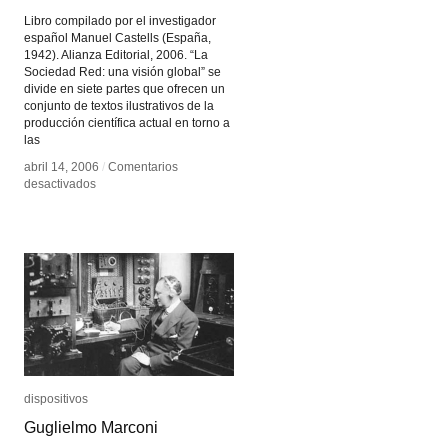
Libro compilado por el investigador
español Manuel Castells (España,
1942). Alianza Editorial, 2006. “La
Sociedad Red: una visión global” se
divide en siete partes que ofrecen un
conjunto de textos ilustrativos de la
producción científica actual en torno a
las
abril 14, 2006
abril 14, 2006
/
/
Comentarios
Comentarios
en
en
desactivados
desactivados
La
La
Sociedad
Sociedad
Red
Red
dispositivos
dispositivos
Guglielmo Marconi
Guglielmo Marconi