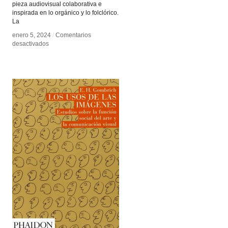
pieza audiovisual colaborativa e
inspirada en lo orgánico y lo folclórico.
La
enero 5, 2024
enero 5, 2024
/
/
Comentarios
Comentarios
en
en
desactivados
desactivados
El
El
Origen
Origen